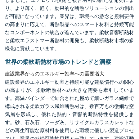
しました。エアロゲル技術と複合材料の新たな開発によ
り、より薄く、軽く、効果的な断熱ソリューションの創出
が可能になっています。業界は、環境への懸念と規制要件
の高まりに応えて、断熱製品へのスマート材料と持続可能
なコンポーネントの統合が進んでいます。柔軟音響断熱材
と柔軟エラストマー断熱材の開発も、柔軟断熱材市場の多
様化に貢献しています。
世界の柔軟断熱材市場のトレンドと洞察
建設業界からのエネルギー効率への需要増大
建設業界のエネルギー効率と持続可能な建築慣行への関心
の高まりが、柔軟断熱材への大きな需要を牽引していま
す。高温バインダーで結合された極めて細いガラス繊維で
構成される柔軟ガラス繊維断熱材は、数百万もの微細な空
気層を形成し、優れた熱的・音響的断熱特性を提供しま
す。砂、石灰石、ソーダ灰、リサイクルガラスカレットな
どの再生可能な原材料を使用した環境に優しい製造プロセ
スは、業界の持続可能性目標と一致しています。建設活動