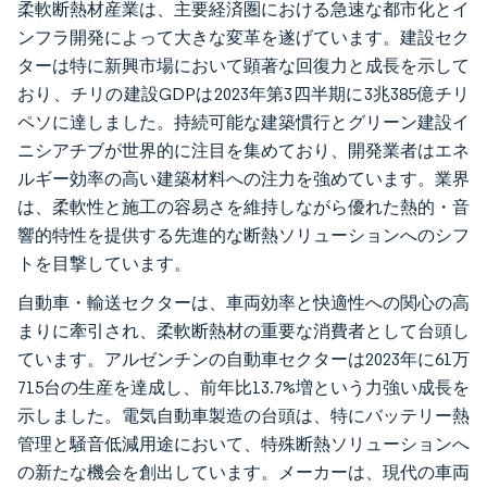
柔軟断熱材産業は、主要経済圏における急速な都市化とイ
ンフラ開発によって大きな変革を遂げています。建設セク
ターは特に新興市場において顕著な回復力と成長を示して
おり、チリの建設GDPは2023年第3四半期に3兆385億チリ
ペソに達しました。持続可能な建築慣行とグリーン建設イ
ニシアチブが世界的に注目を集めており、開発業者はエネ
ルギー効率の高い建築材料への注力を強めています。業界
は、柔軟性と施工の容易さを維持しながら優れた熱的・音
響的特性を提供する先進的な断熱ソリューションへのシフ
トを目撃しています。
自動車・輸送セクターは、車両効率と快適性への関心の高
まりに牽引され、柔軟断熱材の重要な消費者として台頭し
ています。アルゼンチンの自動車セクターは2023年に61万
715台の生産を達成し、前年比13.7%増という力強い成長を
示しました。電気自動車製造の台頭は、特にバッテリー熱
管理と騒音低減用途において、特殊断熱ソリューションへ
の新たな機会を創出しています。メーカーは、現代の車両