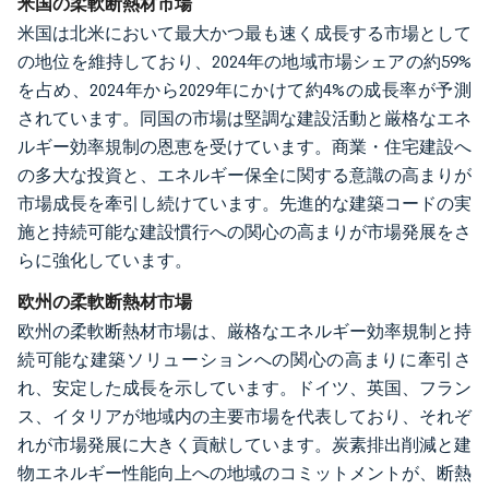
米国の柔軟断熱材市場
米国は北米において最大かつ最も速く成長する市場として
の地位を維持しており、2024年の地域市場シェアの約59%
を占め、2024年から2029年にかけて約4%の成長率が予測
されています。同国の市場は堅調な建設活動と厳格なエネ
ルギー効率規制の恩恵を受けています。商業・住宅建設へ
の多大な投資と、エネルギー保全に関する意識の高まりが
市場成長を牽引し続けています。先進的な建築コードの実
施と持続可能な建設慣行への関心の高まりが市場発展をさ
らに強化しています。
欧州の柔軟断熱材市場
欧州の柔軟断熱材市場は、厳格なエネルギー効率規制と持
続可能な建築ソリューションへの関心の高まりに牽引さ
れ、安定した成長を示しています。ドイツ、英国、フラン
ス、イタリアが地域内の主要市場を代表しており、それぞ
れが市場発展に大きく貢献しています。炭素排出削減と建
物エネルギー性能向上への地域のコミットメントが、断熱