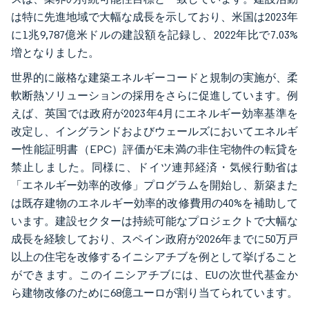
は特に先進地域で大幅な成長を示しており、米国は2023年
に1兆9,787億米ドルの建設額を記録し、2022年比で7.03%
増となりました。
世界的に厳格な建築エネルギーコードと規制の実施が、柔
軟断熱ソリューションの採用をさらに促進しています。例
えば、英国では政府が2023年4月にエネルギー効率基準を
改定し、イングランドおよびウェールズにおいてエネルギ
ー性能証明書（EPC）評価がE未満の非住宅物件の転貸を
禁止しました。同様に、ドイツ連邦経済・気候行動省は
「エネルギー効率的改修」プログラムを開始し、新築また
は既存建物のエネルギー効率的改修費用の40%を補助して
います。建設セクターは持続可能なプロジェクトで大幅な
成長を経験しており、スペイン政府が2026年までに50万戸
以上の住宅を改修するイニシアチブを例として挙げること
ができます。このイニシアチブには、EUの次世代基金か
ら建物改修のために68億ユーロが割り当てられています。