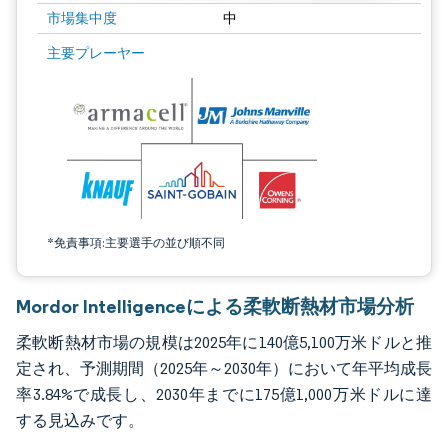
市場集中度
中
画像 © Mordor Intelligence。再利用にはCC BY 4.0の表示が必要です。
主要プレーヤー
*免責事項:主要選手の並び順不同
Mordor Intelligenceによる柔軟断熱材市場分析
柔軟断熱材市場の規模は2025年に140億5,100万米ドルと推
定され、予測期間（2025年～2030年）において年平均成長
率3.84%で成長し、2030年までに175億1,000万米ドルに達
する見込みです。