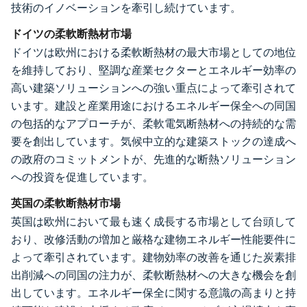
技術のイノベーションを牽引し続けています。
ドイツの柔軟断熱材市場
ドイツは欧州における柔軟断熱材の最大市場としての地位
を維持しており、堅調な産業セクターとエネルギー効率の
高い建築ソリューションへの強い重点によって牽引されて
います。建設と産業用途におけるエネルギー保全への同国
の包括的なアプローチが、柔軟電気断熱材への持続的な需
要を創出しています。気候中立的な建築ストックの達成へ
の政府のコミットメントが、先進的な断熱ソリューション
への投資を促進しています。
英国の柔軟断熱材市場
英国は欧州において最も速く成長する市場として台頭して
おり、改修活動の増加と厳格な建物エネルギー性能要件に
よって牽引されています。建物効率の改善を通じた炭素排
出削減への同国の注力が、柔軟断熱材への大きな機会を創
出しています。エネルギー保全に関する意識の高まりと持