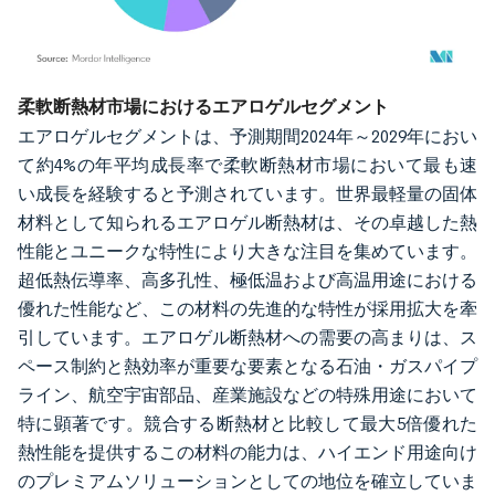
画像 © Mordor Intelligence。再利用にはCC BY 4.0の表示が必要です。
柔軟断熱材市場におけるエアロゲルセグメント
エアロゲルセグメントは、予測期間2024年～2029年におい
て約4%の年平均成長率で柔軟断熱材市場において最も速
い成長を経験すると予測されています。世界最軽量の固体
材料として知られるエアロゲル断熱材は、その卓越した熱
性能とユニークな特性により大きな注目を集めています。
超低熱伝導率、高多孔性、極低温および高温用途における
優れた性能など、この材料の先進的な特性が採用拡大を牽
引しています。エアロゲル断熱材への需要の高まりは、ス
ペース制約と熱効率が重要な要素となる石油・ガスパイプ
ライン、航空宇宙部品、産業施設などの特殊用途において
特に顕著です。競合する断熱材と比較して最大5倍優れた
熱性能を提供するこの材料の能力は、ハイエンド用途向け
のプレミアムソリューションとしての地位を確立していま