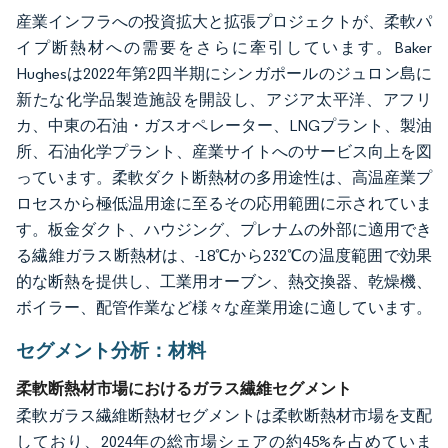
産業インフラへの投資拡大と拡張プロジェクトが、柔軟パ
イプ断熱材への需要をさらに牽引しています。Baker
Hughesは2022年第2四半期にシンガポールのジュロン島に
新たな化学品製造施設を開設し、アジア太平洋、アフリ
カ、中東の石油・ガスオペレーター、LNGプラント、製油
所、石油化学プラント、産業サイトへのサービス向上を図
っています。柔軟ダクト断熱材の多用途性は、高温産業プ
ロセスから極低温用途に至るその応用範囲に示されていま
す。板金ダクト、ハウジング、プレナムの外部に適用でき
る繊維ガラス断熱材は、-18℃から232℃の温度範囲で効果
的な断熱を提供し、工業用オーブン、熱交換器、乾燥機、
ボイラー、配管作業など様々な産業用途に適しています。
セグメント分析：材料
柔軟断熱材市場におけるガラス繊維セグメント
柔軟ガラス繊維断熱材セグメントは柔軟断熱材市場を支配
しており、2024年の総市場シェアの約45%を占めていま