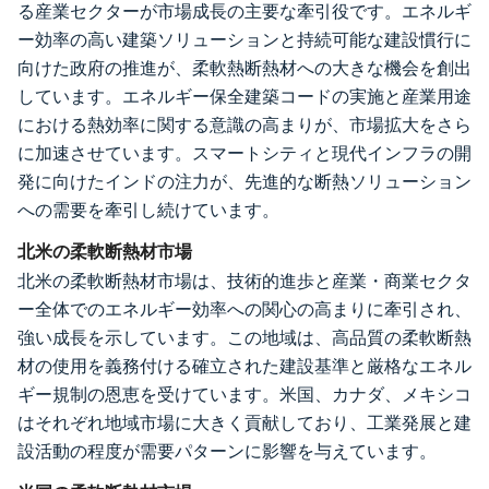
る産業セクターが市場成長の主要な牽引役です。エネルギ
ー効率の高い建築ソリューションと持続可能な建設慣行に
向けた政府の推進が、柔軟熱断熱材への大きな機会を創出
しています。エネルギー保全建築コードの実施と産業用途
における熱効率に関する意識の高まりが、市場拡大をさら
に加速させています。スマートシティと現代インフラの開
発に向けたインドの注力が、先進的な断熱ソリューション
への需要を牽引し続けています。
北米の柔軟断熱材市場
北米の柔軟断熱材市場は、技術的進歩と産業・商業セクタ
ー全体でのエネルギー効率への関心の高まりに牽引され、
強い成長を示しています。この地域は、高品質の柔軟断熱
材の使用を義務付ける確立された建設基準と厳格なエネル
ギー規制の恩恵を受けています。米国、カナダ、メキシコ
はそれぞれ地域市場に大きく貢献しており、工業発展と建
設活動の程度が需要パターンに影響を与えています。