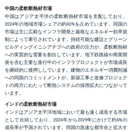
画像 © Mordor Intelligence。再利用にはCC BY 4.0の表示が必要です。
中国の柔軟断熱材市場
中国はアジア太平洋の柔軟断熱材市場を支配しており、
2024年の地域市場シェアの約42%を占めています。同国の
市場は主に広範なインフラ開発と厳格なエネルギー効率規
制によって牽引されています。持続可能な建設とグリーン
ビルディングイニシアチブへの政府の注力が、柔軟断熱材
への実質的な需要を創出しています。地下鉄路線や商業開
発を含む主要な進行中のインフラプロジェクトが市場成長
を継続的に後押ししています。建物のエネルギー消費削減
への同国のコミットメントが、新築工事と改修プロジェク
トの両方にわたって断熱システムの採用拡大につながって
います。
インドの柔軟断熱材市場
インドはアジア太平洋地域において最も速く成長する市場
として台頭しており、2024年から2029年にかけて約6%の
成長率が予測されています。同国の急速な都市化と拡大す