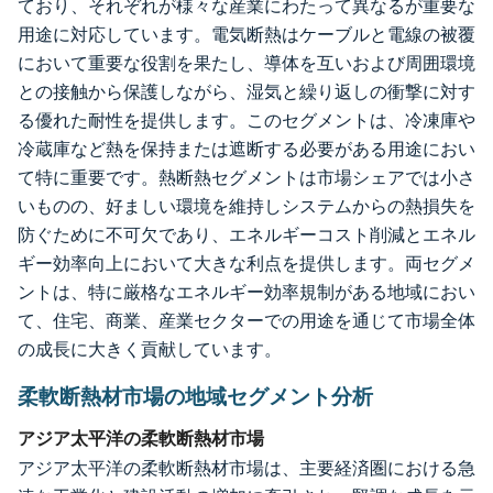
ており、それぞれが様々な産業にわたって異なるが重要な
用途に対応しています。電気断熱はケーブルと電線の被覆
において重要な役割を果たし、導体を互いおよび周囲環境
との接触から保護しながら、湿気と繰り返しの衝撃に対す
る優れた耐性を提供します。このセグメントは、冷凍庫や
冷蔵庫など熱を保持または遮断する必要がある用途におい
て特に重要です。熱断熱セグメントは市場シェアでは小さ
いものの、好ましい環境を維持しシステムからの熱損失を
防ぐために不可欠であり、エネルギーコスト削減とエネル
ギー効率向上において大きな利点を提供します。両セグメ
ントは、特に厳格なエネルギー効率規制がある地域におい
て、住宅、商業、産業セクターでの用途を通じて市場全体
の成長に大きく貢献しています。
柔軟断熱材市場の地域セグメント分析
アジア太平洋の柔軟断熱材市場
アジア太平洋の柔軟断熱材市場は、主要経済圏における急