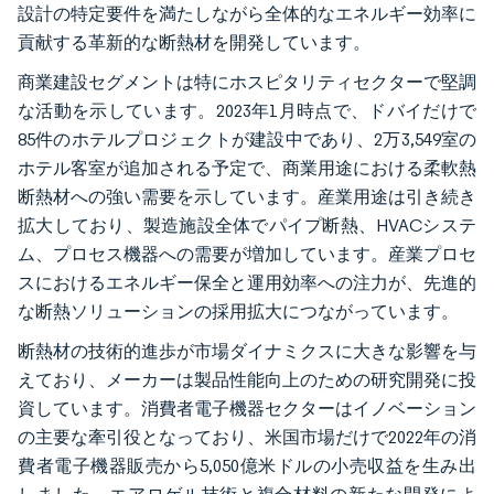
設計の特定要件を満たしながら全体的なエネルギー効率に
貢献する革新的な断熱材を開発しています。
商業建設セグメントは特にホスピタリティセクターで堅調
な活動を示しています。2023年1月時点で、ドバイだけで
85件のホテルプロジェクトが建設中であり、2万3,549室の
ホテル客室が追加される予定で、商業用途における柔軟熱
断熱材への強い需要を示しています。産業用途は引き続き
拡大しており、製造施設全体でパイプ断熱、HVACシステ
ム、プロセス機器への需要が増加しています。産業プロセ
スにおけるエネルギー保全と運用効率への注力が、先進的
な断熱ソリューションの採用拡大につながっています。
断熱材の技術的進歩が市場ダイナミクスに大きな影響を与
えており、メーカーは製品性能向上のための研究開発に投
資しています。消費者電子機器セクターはイノベーション
の主要な牽引役となっており、米国市場だけで2022年の消
費者電子機器販売から5,050億米ドルの小売収益を生み出