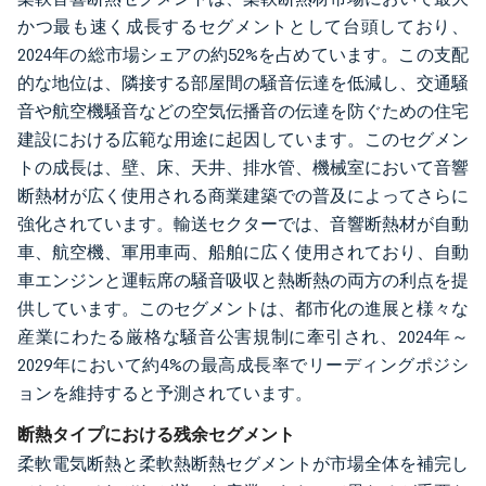
かつ最も速く成長するセグメントとして台頭しており、
2024年の総市場シェアの約52%を占めています。この支配
的な地位は、隣接する部屋間の騒音伝達を低減し、交通騒
音や航空機騒音などの空気伝播音の伝達を防ぐための住宅
建設における広範な用途に起因しています。このセグメン
トの成長は、壁、床、天井、排水管、機械室において音響
断熱材が広く使用される商業建築での普及によってさらに
強化されています。輸送セクターでは、音響断熱材が自動
車、航空機、軍用車両、船舶に広く使用されており、自動
車エンジンと運転席の騒音吸収と熱断熱の両方の利点を提
供しています。このセグメントは、都市化の進展と様々な
産業にわたる厳格な騒音公害規制に牽引され、2024年～
2029年において約4%の最高成長率でリーディングポジシ
ョンを維持すると予測されています。
断熱タイプにおける残余セグメント
柔軟電気断熱と柔軟熱断熱セグメントが市場全体を補完し