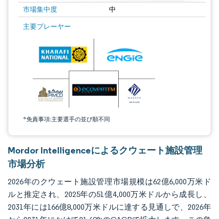
市場集中度
中
画像 © Mordor Intelligence。再利用にはCC BY 4.0の表示が必要です。
主要プレーヤー
*免責事項:主要選手の並び順不同
Mordor Intelligenceによるクウェート施設管理
市場分析
2026年のクウェート施設管理市場規模は62億6,000万米ド
ルと推定され、2025年の51億4,000万米ドルから成長し、
2031年には166億8,000万米ドルに達する見通しで、2026年