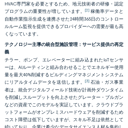
HVAC専門家を必要とするため、地元技術者の研修・認定
[2]
プログラムの重要性が増しています。
稼働率データと
自動作業指示生成を連携させた24時間365日のコントロー
ルルーム監視を提供できるプロバイダーへの需要が最も高
くなっています。
テクノロジー主導の統合型施設管理：サービス提供の再定
義
チラー、ポンプ、エレベーターに組み込まれたIoTセンサ
ーは、AIルーティンと組み合わせることでエネルギー使用
量を最大40%削減するビルディングマネジメントシステム
[3]
にリアルタイムデータを送信します。
石油・ガス事業
者は、統合デジタルフィールド技術が計画外ダウンタイム
を削減しスループットを向上させたグレーター・ブルガン
などの資産でこのモデルを実証しています。クラウドプラ
ットフォームがオンプレミスハードウェアを削減するため
コスト障壁は低下していますが、スキル不足は依然として
続いており、企業は希少なデータサイエンス人材を集約し