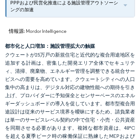
PPPおよび民営化推進による施設管理アウトソーシ
ングの加速
情報源: Mordor Intelligence
都市化と人口増加：施設管理拡大の触媒
クウェートが25万戸の新規住宅と近代的な複合用途地区を
追加する計画は、密集した開発エリア全体でセキュリテ
ィ、清掃、廃棄物、エネルギー管理を調整できる統合サー
ビスへの需要を高めています。クウェートシティへの人口
集中の高まりは、デジタル対応の建物性能への期待を引き
上げ、プロバイダーに予知保全とセンサーベースのエネル
ギーダッシュボードの導入を促しています。都市型複合用
途設計は従来のサービス境界を曖昧にするため、請負業者
は単一のサービスレベル契約の中で住宅・小売・公共資産
を同期させる必要があります。複雑な都市資産は、48°C
を超える夏季ピーク時の稼働保証に熟練したMEPおよび