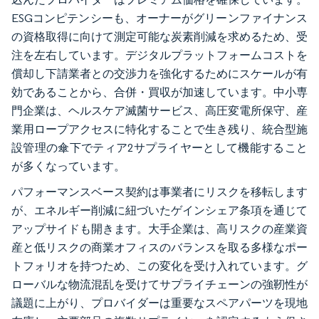
ESGコンピテンシーも、オーナーがグリーンファイナンス
の資格取得に向けて測定可能な炭素削減を求めるため、受
注を左右しています。デジタルプラットフォームコストを
償却し下請業者との交渉力を強化するためにスケールが有
効であることから、合併・買収が加速しています。中小専
門企業は、ヘルスケア滅菌サービス、高圧変電所保守、産
業用ロープアクセスに特化することで生き残り、統合型施
設管理の傘下でティア2サプライヤーとして機能すること
が多くなっています。
パフォーマンスベース契約は事業者にリスクを移転します
が、エネルギー削減に紐づいたゲインシェア条項を通じて
アップサイドも開きます。大手企業は、高リスクの産業資
産と低リスクの商業オフィスのバランスを取る多様なポー
トフォリオを持つため、この変化を受け入れています。グ
ローバルな物流混乱を受けてサプライチェーンの強靭性が
議題に上がり、プロバイダーは重要なスペアパーツを現地