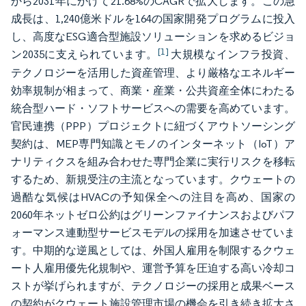
から2031年にかけて21.68%のCAGRで拡大します。この急
成長は、1,240億米ドルを164の国家開発プログラムに投入
し、高度なESG適合型施設ソリューションを求めるビジョ
[1]
ン2035に支えられています。
大規模なインフラ投資、
テクノロジーを活用した資産管理、より厳格なエネルギー
効率規制が相まって、商業・産業・公共資産全体にわたる
統合型ハード・ソフトサービスへの需要を高めています。
官民連携（PPP）プロジェクトに紐づくアウトソーシング
契約は、MEP専門知識とモノのインターネット（IoT）ア
ナリティクスを組み合わせた専門企業に実行リスクを移転
するため、新規受注の主流となっています。クウェートの
過酷な気候はHVACの予知保全への注目を高め、国家の
2060年ネットゼロ公約はグリーンファイナンスおよびパフ
ォーマンス連動型サービスモデルの採用を加速させていま
す。中期的な逆風としては、外国人雇用を制限するクウェ
ート人雇用優先化規制や、運営予算を圧迫する高い冷却コ
ストが挙げられますが、テクノロジーの採用と成果ベース
の契約がクウェート施設管理市場の機会を引き続き拡大さ