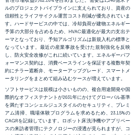
管理市場収益の62.10%を占めました。需要は1,240億米ド
ルのプロジェクトパイプラインに支えられており、資産の
信頼性とライフサイクル運営コスト削減が優先されていま
す。ハードサービスの中では、冷却負荷が建物エネルギー
予算の大部分を占めるため、HVAC最適化が最大の支出テ
ーマとなっており、予知アルゴリズムは新規入札の標準と
なっています。最近の産業事故を受けた規制強化を反映
し、防火安全改修がこれに続いています。エネルギーパフ
ォーマンス契約は、消費ベースラインを保証する複数年契
約にチラー遮断弁、モーターアップグレード、スマートメ
ータリングをまとめて組み込むケースが増えています。
ソフトサービスは規模は小さいものの、複合用途開発や国
際的なオフィステナントが2031年にかけてグローバル基準
を満たすコンシェルジュスタイルのセキュリティ、プレミ
アム清掃、職場体験プログラムを求めるため、23.15%の
CAGRを記録しています。ロボット床洗浄機やアプリベー
スの来訪者管理にテクノロジーの浸透が見られますが、コ