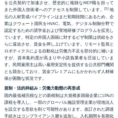
を公共契約で加速させ、歴史的に複雑なMEP職を担って
[5]
きた外国人技術者へのアクセスを制限しています。
地
元の人材育成パイプラインはまだ初期段階にあるため、企
業はクウェート国民をHVAC、電気、デジタル制御分野で
認定するための奨学金および実地研修プログラムを拡充し
ています。特定の外国人国籍に対するビザ制限は供給をさ
らに逼迫させ、賃金を押し上げています。リモート監視と
ロボティクスによる自動化は労働力不足を部分的に補いま
すが、資本集約度が高まり中小請負業者を圧迫していま
す。民間雇用主は高い雇用安定性を提供する公共部門機関
とも競合しており、賃金プレミアムにもかかわらず人材確
保が困難な状況です。
規制・法的枠組み：労働力動態の再形成
国内最低補完税などの新税制は大規模多国籍企業に15%の
課税を導入し、一部のグローバル施設管理企業が現地法人
を設立する意欲を削ぐ可能性があります。改訂された調達
手続きはコンプライアンス層を追加し、入札期間を長期化