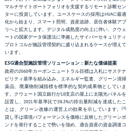
マルチサイトポートフォリオを支援するリモート診断セン
ターに投資しています。ユースケースの採用はHVAC最適
化から始まり、スマート照明、資産追跡、居住者体験アプ
リへと拡大します。デジタル成熟度の向上に伴い、クウェ
ートの国家データ保護法に準拠したサイバーセキュリティ
プロトコルが施設管理契約に盛り込まれるケースが増えて
います。
ESG適合型施設管理ソリューション：新たな価値提案
政府の2060年カーボンニュートラル目標は入札にサステナ
ビリティ基準を組み込み、エネルギー監査、グリーン清掃
薬品、廃棄物削減指標を標準的な契約成果物としていま
す。クウェート国立銀行が18支店の屋上に太陽光パネルを
設置し、2021年基準比で28.3%の排出量削減を達成したこ
[4]
とは、グリーン改修の運営上の効果を示しています。
貸し手は環境パフォーマンスを価格に反映したグリーンボ
ンドを発行することで勢いを強め、適合資産の資金調達コ