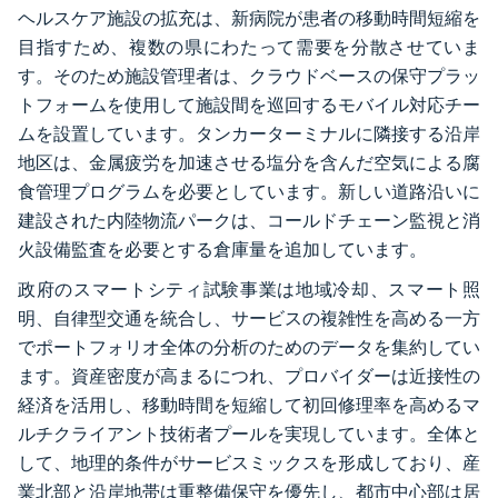
ヘルスケア施設の拡充は、新病院が患者の移動時間短縮を
目指すため、複数の県にわたって需要を分散させていま
す。そのため施設管理者は、クラウドベースの保守プラッ
トフォームを使用して施設間を巡回するモバイル対応チー
ムを設置しています。タンカーターミナルに隣接する沿岸
地区は、金属疲労を加速させる塩分を含んだ空気による腐
食管理プログラムを必要としています。新しい道路沿いに
建設された内陸物流パークは、コールドチェーン監視と消
火設備監査を必要とする倉庫量を追加しています。
政府のスマートシティ試験事業は地域冷却、スマート照
明、自律型交通を統合し、サービスの複雑性を高める一方
でポートフォリオ全体の分析のためのデータを集約してい
ます。資産密度が高まるにつれ、プロバイダーは近接性の
経済を活用し、移動時間を短縮して初回修理率を高めるマ
ルチクライアント技術者プールを実現しています。全体と
して、地理的条件がサービスミックスを形成しており、産
業北部と沿岸地帯は重整備保守を優先し、都市中心部は居