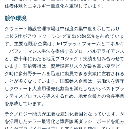
住者体験とエネルギー最適化を重視しています。
競争環境
クウェート施設管理市場は中程度の集中度を示しており、
上位5社がアウトソーシング支出の約55%を占めていま
す。主要な既存企業は、IoTプラットフォームとエネルギ
ーパフォーマンス手法を提供するグローバルアライアンス
と、数十年にわたる地元プロジェクト実績を組み合わせて
います。契約獲得は、資産障害リスクが最も高い夏季ピー
ク時に多分野チームを迅速に動員できる実績に左右される
ことが多くなっています。国際参入企業は、労働法を遵守
しクウェート人雇用優先化割当を満たしながらベストプラ
クティスプロセスを導入するため、地元企業との合弁事業
を形成しています。
テクノロジー能力が主要な差別化要因となっています。AI
を活用したチラー最適化と障害診断ダッシュボードを組み
込んだプロバイダーはプレミアム価格を確保しています。