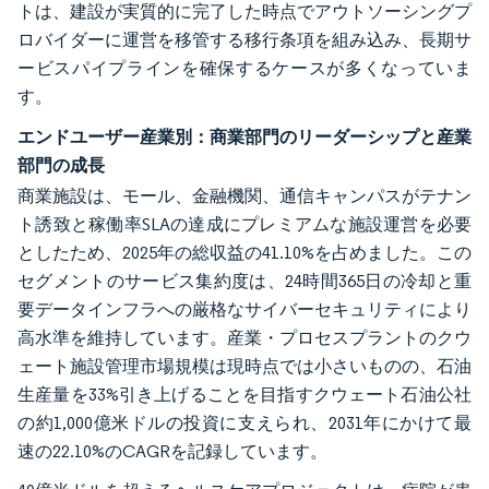
トは、建設が実質的に完了した時点でアウトソーシングプ
ロバイダーに運営を移管する移行条項を組み込み、長期サ
ービスパイプラインを確保するケースが多くなっていま
す。
エンドユーザー産業別：商業部門のリーダーシップと産業
部門の成長
商業施設は、モール、金融機関、通信キャンパスがテナン
ト誘致と稼働率SLAの達成にプレミアムな施設運営を必要
としたため、2025年の総収益の41.10%を占めました。この
セグメントのサービス集約度は、24時間365日の冷却と重
要データインフラへの厳格なサイバーセキュリティにより
高水準を維持しています。産業・プロセスプラントのクウ
ェート施設管理市場規模は現時点では小さいものの、石油
生産量を33%引き上げることを目指すクウェート石油公社
の約1,000億米ドルの投資に支えられ、2031年にかけて最
速の22.10%のCAGRを記録しています。