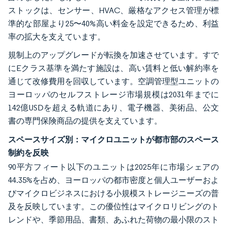
ストックは、センサー、HVAC、厳格なアクセス管理が標
準的な部屋より25〜40%高い料金を設定できるため、利益
率の拡大を支えています。
規制上のアップグレードが転換を加速させています。すで
にEクラス基準を満たす施設は、高い賃料と低い解約率を
通じて改修費用を回収しています。空調管理型ユニットの
ヨーロッパのセルフストレージ市場規模は2031年までに
142億USDを超える軌道にあり、電子機器、美術品、公文
書の専門保険商品の提供を支えています。
スペースサイズ別：マイクロユニットが都市部のスペース
制約を反映
90平方フィート以下のユニットは2025年に市場シェアの
44.35%を占め、ヨーロッパの都市密度と個人ユーザーおよ
びマイクロビジネスにおける小規模ストレージニーズの普
及を反映しています。この優位性はマイクロリビングのト
レンドや、季節用品、書類、あふれた荷物の最小限のスト