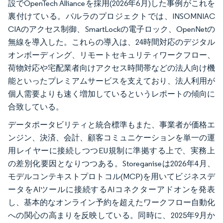
設でOpenTech Allianceを採用(2026年6月)した事例がこれを
裏付けている。パルラのプロジェクトでは、INSOMNIAC
CIAのアクセス制御、SmartLockの電子ロック、OpenNetの
無線を導入した。これらの導入は、24時間対応のデジタル
オンボーディング、リモートセキュリティワークフロー、
荷物対応や宅配業者向けアクセス時間帯などの法人向け機
能といったプレミアムサービスを支えており、法人利用が
個人需要よりも速く増加しているというレポートの傾向に
合致している。
データポータビリティと統合標準もまた、事業者が価格エ
ンジン、決済、会計、顧客コミュニケーションを単一の運
用レイヤーに接続しつつEU規制に準拠する上で、実務上
の差別化要因となりつつある。Storeganiseは2026年4月、
モデルコンテキストプロトコル(MCP)を用いてビジネスデ
ータをAIツールに接続するAIコネクターアドオンを発表
し、基本的なオンライン予約を超えたワークフロー自動化
への関心の高まりを反映している。同時に、2025年9月か