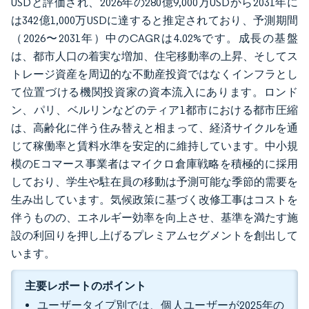
USDと評価され、2026年の280億9,000万USDから2031年に
は342億1,000万USDに達すると推定されており、予測期間
（2026〜2031年）中のCAGRは4.02%です。成長の基盤
は、都市人口の着実な増加、住宅移動率の上昇、そしてス
トレージ資産を周辺的な不動産投資ではなくインフラとし
て位置づける機関投資家の資本流入にあります。ロンド
ン、パリ、ベルリンなどのティア1都市における都市圧縮
は、高齢化に伴う住み替えと相まって、経済サイクルを通
じて稼働率と賃料水準を安定的に維持しています。中小規
模のEコマース事業者はマイクロ倉庫戦略を積極的に採用
しており、学生や駐在員の移動は予測可能な季節的需要を
生み出しています。気候政策に基づく改修工事はコストを
伴うものの、エネルギー効率を向上させ、基準を満たす施
設の利回りを押し上げるプレミアムセグメントを創出して
います。
主要レポートのポイント
ユーザータイプ別では、個人ユーザーが2025年の