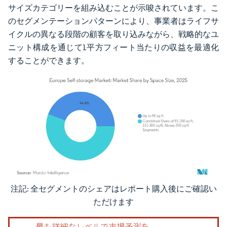
サイズカテゴリーを組み込むことが示唆されています。こ
のセグメンテーションパターンにより、事業者はライフサ
イクルの異なる段階の顧客を取り込みながら、戦略的なユ
ニット構成を通じて1平方フィート当たりの収益を最適化
することができます。
注記: 全セグメントのシェアはレポート購入後にご確認い
画像 © Mordor Intelligence。再利用にはCC BY 4.0の表示が必要です。
ただけます