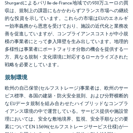
ShurgardによるパリIle-de-France地域での930万ユーロの買
収は、規制上の課題にもかかわらずフランス市場への継続
的な投資を示しています。これらの市場はEUのエネルギ
ー効率義務から恩恵を受けており、施設の近代化と業務改
善を促進していますが、コンプライアンスコストが中小規
模の事業者にとって参入障壁を生み出しています。地理的
多様性は事業者にポートフォリオ分散の機会を提供する一
方、異なる規制・文化環境に対応するローカライズされた
戦略を必要としています。
規制環境
欧州の自己保管(セルフストレージ)事業者は、欧州のサー
ビス標準、各国の建築・防火安全規則、および分野横断的
なEUデータ規制を組み合わせたハイブリッドなコンプラ
イアンス環境の中で運営している。サービス提供や施設管
理においては、安全な敷地境界、監視、安全手順などの要
素についてEN 15696(セルフストレージサービス仕様)が一