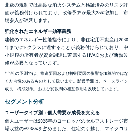
北欧の規制では高度な消火システムと検証済みのリスク評
価が義務付けられており、改修予算が最大25%増加し、市
場参入が遅延します。
強化されたエネルギー効率義務
建物のエネルギー性能指令により、非住宅用不動産は2030
年までにEクラスに達することが義務付けられており、中
小規模の所有者が資金調達に苦慮するHVACおよび断熱改
修が必要となっています。
*当社の予測では、推進要因および抑制要因の影響を加算的ではな
く方向性のあるものとして扱います。影響予測は、ベースライン
成長、構成効果、および変数間の相互作用を反映しています。
セグメント分析
ユーザータイプ別：個人需要が成長を支える
個人ユーザーは2025年のヨーロッパのセルフストレージ市
場収益の69.35%を占めました。住宅の引越し、マイクロリ