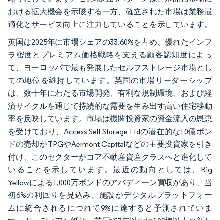
おける拡大機会を示唆する一方、確立された市場は業務最
適化とサービス向上に注力していることを示しています。
英国は2025年に市場シェアの33.60%を占め、優れたインフ
ラ密度とプレミアム価格戦略を支える顧客認知度によっ
て、ヨーロッパで最も発展したセルフストレージ市場とし
ての地位を維持しています。英国の市場リーダーシップ
は、数十年にわたる市場開発、有利な規制環境、および経
済サイクルを通じて持続的な需要を生み出す高い住宅移動
率を反映しています。市場は機関投資家の資金流入の恩恵
を受けており、Access Self Storage Ltdの潜在的な10億ポン
ドの売却がTPGやAermont Capitalなどの主要投資家を引き
付け、このセクターがコア不動産資産クラスへと進化して
いることを示しています。最近の動向としては、Big
Yellowによる1,000万ポンドのアバディーン買収があり、当
初6%の利回りを見込み、施設がデジタルプラットフォー
ムに統合されるにつれて9%に達すると予測されていま