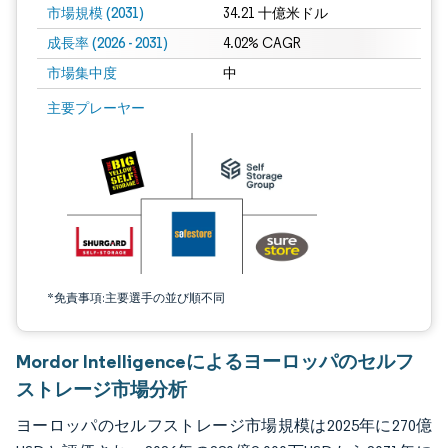
市場規模 (2031)
34.21 十億米ドル
成長率 (2026 - 2031)
4.02% CAGR
市場集中度
中
画像 © Mordor Intelligence。再利用にはCC BY 4.0の表示が必要です。
主要プレーヤー
*免責事項:主要選手の並び順不同
Mordor Intelligenceによるヨーロッパのセルフ
ストレージ市場分析
ヨーロッパのセルフストレージ市場規模は2025年に270億