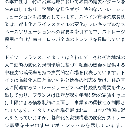
の季節性は、特に沿岸地域において独自の需要パターンを
生み出しており、季節的な居住者が一時的なストレージソ
リューションを必要としています。スペイン市場の成長軌
道は、都市化とライフスタイルの変化がフレキシブルなス
ペースソリューションへの需要を牽引する中、ストレージ
採用に向けた南ヨーロッパ全体のトレンドを反映していま
す。
ドイツ、フランス、イタリアは合わせて、それぞれ地域の
人口動態の変化と規制環境に基づく独自の機会を提供する
中程度の成長率を持つ実質的な市場を代表しています。ド
イツは高齢化人口と高い可処分所得の恩恵を受け、住み替
えに関連するストレージサービスへの持続的な需要を生み
出しており、フランスは政府が課す年間3.5%の家賃引き上
げ上限による価格制約に直面し、事業者の柔軟性が制限さ
れています。イタリアの市場発展は北ヨーロッパ諸国に遅
れをとっていますが、都市化と家族構造の変化がストレー
ジ需要を生み出す中でポテンシャルを示しています。