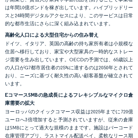
は年間10億ポンドを稼ぎ出しています。ハイブリッドリー
スと24時間デジタルアクセスにより、このサービスは日常
的な都市生活にさらに深く組み込まれています。
高齢化人口による大型住宅からの住み替え
ドイツ、イタリア、英国の高齢の持ち家所有者は小規模な
住居へ移行しており、家宝や大型家具の一時的なストレー
ジ需要を生み出しています。OECDの予測では、65歳以上
の人口がG7都市居住者の25%に達するのは2050年とされて
おり、ニーズに基づく耐久性の高い顧客基盤が確立されて
います。
EコマースSMBの急成長によるフレキシブルなマイクロ倉
庫需要の拡大
ヨーロッパのクイックコマース収益は2025年までに720億
ユーロへ3倍増加すると予測されていますが、従来の倉庫
はSMBにとって過大な規模のままです。施設はバーコード
在庫管理アプリ、ラストマイル配送ベイ、柔軟なリース期