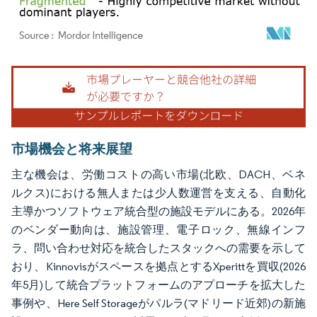
画像 © Mordor Intelligence。再利用にはCC BY 4.0の表示が必要です。
市場機会と将来展望
主な機会は、労働コストの高い市場(北欧、DACH、ベネ
ルクス)における無人または少人数運営を支える、自動化
主導かつソフトウェア統合型の施設モデルにある。2026年
のベンダー動向は、施設管理、電子ロック、無線インフ
ラ、問い合わせ対応を統合したスタックへの需要を示して
おり、Kinnovisがスペースを拠点とするXperittを買収(2026
年5月)して統合プラットフォームのアプローチを拡大した
事例や、Here Self Storageがパルラ(マドリード近郊)の新施