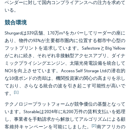
ベンダーに対して国内コンプライアンスへの注力を求めて
いる。
競合環境
Shurgardは339店舗、170万m²をカバーしてリーダーの座に
あり、物件の93%が主要都市圏内に位置する都市中心型の
フットプリントを追求しています。SafestoreとBig Yellow
がこれに続き、それぞれ非接触型アクセスアプリ、ダイナ
ミックプライシングエンジン、太陽光発電設備を統合して
NOIを向上させています。Access Self Storage Ltdの潜在的
な10億ポンドの売却は、機関投資家の関心の高まりを示し
ており、さらなる統合の波を引き起こす可能性が高いで
[1]
す。
テクノロジープラットフォームが競争優位の基盤となって
います。Storableは2024年に8,200万件の賃料支払いを処理
し、事業者を手動請求から解放してアルゴリズムによる顧
[2]
客維持キャンペーンを可能にしました。
南アフリカの