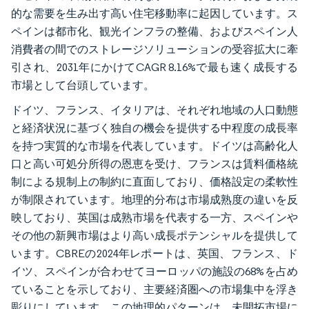
的な需要を生み出す高い住宅移動率に起因しています。ス
ペインは都市化、観光インフラの整備、およびスペイン人
消費者の間でのストレージソリューションの受容拡大に牽
引され、2031年にかけてCAGR 8.16%で最も速く成長する
市場として台頭しています。
ドイツ、フランス、イタリアは、それぞれ地域の人口動態
と経済状況に基づく独自の機会を提供する中程度の成長率
を持つ実質的な市場を代表しています。ドイツは高齢化人
口と高い可処分所得の恩恵を受け、フランスは賃料価格統
制による規制上の制約に直面しており、価格設定の柔軟性
が制限されています。地理的分布は市場成熟度の違いを反
映しており、英国は成熟市場を代表する一方、スペインや
その他の新興市場はより高い成長ポテンシャルを提供して
います。CBREの2024年レポートは、英国、フランス、ド
イツ、スペインが合わせてヨーロッパの施設の68%を占め
ていることを示しており、主要経済圏への市場集中を浮き
彫りにしています。この地理的パターンは、未開拓市場に