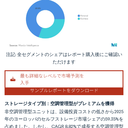
注記: 全セグメントのシェアはレポート購入後にご確認い
画像 © Mordor Intelligence。再利用にはCC BY 4.0の表示が必要です。
ただけます
ストレージタイプ別：空調管理型がプレミアムを獲得
非空調管理型ユニットは、設備投資コストの低さから2025
年のヨーロッパのセルフストレージ市場シェアの59.35%を
占めました。しかし、CAGR 8.82%で成長する空調管理型