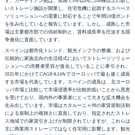
す。ガーディアン紙は、英国で3年以内に100棟以上の新し
いストレージ施設が開業し、住宅危機に起因するスペース
ソリューションへの需要に対応することで年間10億ポンド
を生み出していると報告しています。しかし、成熟した市
場は主要都市部での供給制約と、賃料成長率を圧迫する競
争激化に直面しています。
スペインは都市化トレンド、観光インフラの整備、および
伝統的に家族志向の生活様式においてストレージソリュー
ションへの消費者受容が進化していることに牽引され、
2031年にかけてCAGR 8.16%でヨーロッパで最も速く成長
する市場を代表しています。スペインの成長は、北ヨーロ
ッパ市場と比較して市場浸透率が比較的低いことから恩恵
を受けており、国内外の事業者にとって大きな拡大機会を
生み出しています。市場はカタルーニャ州の家賃規制法制
による規制上の複雑さに直面しており、指定されたストレ
ス地域での家賃引き上げが制限されていますが、これらは
主に商業用ストレージではなく住宅用に影響します。観光