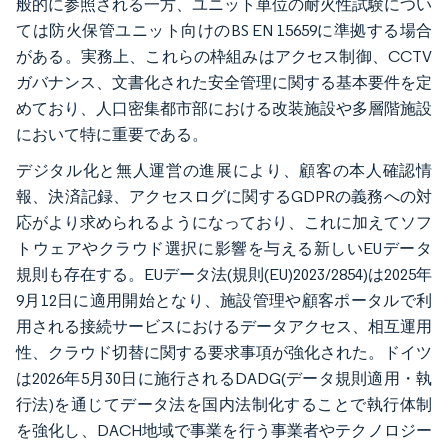
般的に参照される一方、ユニット単位の耐火性試験につい
ては防火保管ユニット向けのBS EN 15659に準拠する場合
がある。実務上、これらの枠組みはアクセス制御、CCTV
ガバナンス、文書化された安全管理に関する基本要件を定
めており、人口密集都市部における改装施設や多層階施設
において特に重要である。
デジタル化と無人運営の進展により、顧客の本人確認情
報、決済記録、アクセスログに関するGDPRの義務への対
応がより求められるようになっており、これに加えてソフ
トウェアやクラウド選択に影響を与える新しいEUデータ
規則も存在する。EUデータ法(規則(EU)2023/2854)は2025年
9月12日に適用開始となり、施設管理や顧客ポータルで利
用される接続サービスにおけるデータアクセス、相互運用
性、クラウド切替に関する要求事項が強化された。ドイツ
は2026年5月30日に施行されるDADG(データ規則適用・執
行法)を通じてデータ法を国内法制化することで執行体制
を強化し、DACH地域で事業を行う事業者やテクノロジー