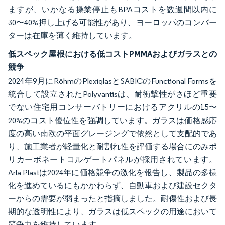
ますが、いかなる操業停止もBPAコストを数週間以内に
30〜40%押し上げる可能性があり、ヨーロッパのコンバー
ターは在庫を薄く維持しています。
低スペック屋根における低コストPMMAおよびガラスとの
競争
2024年9月にRöhmのPlexiglasとSABICのFunctional Formsを
統合して設立されたPolyvantisは、耐衝撃性がさほど重要
でない住宅用コンサーバトリーにおけるアクリルの15〜
20%のコスト優位性を強調しています。ガラスは価格感応
度の高い南欧の平面グレージングで依然として支配的であ
り、施工業者が軽量化と耐割れ性を評価する場合にのみポ
リカーボネートコルゲートパネルが採用されています。
Arla Plastは2024年に価格競争の激化を報告し、製品の多様
化を進めているにもかかわらず、自動車および建設セクタ
ーからの需要が弱まったと指摘しました。耐傷性および長
期的な透明性により、ガラスは低スペックの用途において
競争力を維持しています。