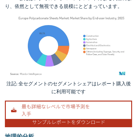
り、依然として無視できる規模にとどまっています。
注記: 全セグメントのセグメントシェアはレポート購入後
画像 © Mordor Intelligence。再利用にはCC BY 4.0の表示が必要です。
に利用可能です
地理的分析