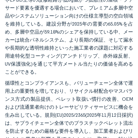
サード要素を優遇する場合において、プレミアム多層中空
品やシステムソリューション向けの仕様主導型の空白領域
を維持している。建設分野が2025年の需要の65.05%を占
め、多層中空品が59.18%のシェアを保持している中、メー
カーは統合パネルシステム、より長期の保証、そして漏水
や長期的な透明性維持といった施工業者の課題に対応する
用途特化型コーティング(アンチドリップ、赤外線反射、
UV保護強化)を通じて平方メートル当たりの価値を高める
ことができる。
循環性とコンプライアンスも、バリューチェーン全体で運
用上の重要性を増しており、リサイクル材配合やマスバラ
ンス方式の製品提供、ペレット取扱い慣行の改善、OEM
および流通業者向けのトレーサビリティサービスに機会を
生み出している。規則(EU)2025/2365(2025年11月12日採択)
は、サプライチェーン全体でのプラスチックペレット流出
を防止するための厳格な要件を導入し、加工業者およびリ