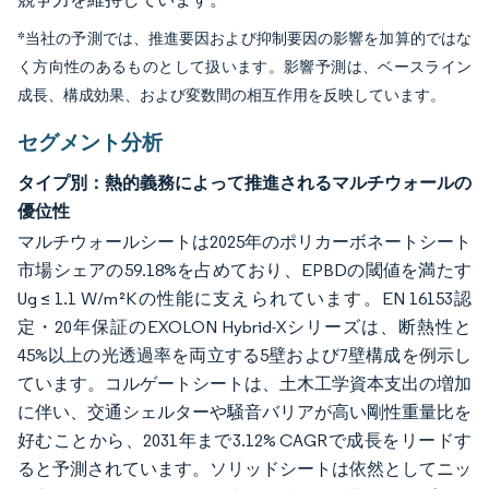
*当社の予測では、推進要因および抑制要因の影響を加算的ではな
く方向性のあるものとして扱います。影響予測は、ベースライン
成長、構成効果、および変数間の相互作用を反映しています。
セグメント分析
タイプ別：熱的義務によって推進されるマルチウォールの
優位性
マルチウォールシートは2025年のポリカーボネートシート
市場シェアの59.18%を占めており、EPBDの閾値を満たす
Ug ≤ 1.1 W/m²Kの性能に支えられています。EN 16153認
定・20年保証のEXOLON Hybrid-Xシリーズは、断熱性と
45%以上の光透過率を両立する5壁および7壁構成を例示し
ています。コルゲートシートは、土木工学資本支出の増加
に伴い、交通シェルターや騒音バリアが高い剛性重量比を
好むことから、2031年まで3.12% CAGRで成長をリードす
ると予測されています。ソリッドシートは依然としてニッ