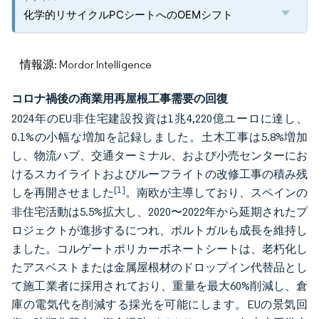
化学的リサイクルPCシートへのOEMシフト
情報源: Mordor Intelligence
コロナ禍後の商業用再屋根工事需要の回復
2024年のEU非住宅建設投資は1兆4,220億ユーロに達し、
0.1%の小幅な増加を記録しました。土木工事は5.8%増加
し、物流ハブ、交通ターミナル、および小売センターにお
けるスカイライトおよびルーフライトの改修工事の積み残
[1]
しを再開させました
。南欧が主導しており、スペインの
非住宅活動は5.5%拡大し、2020〜2022年から延期されたプ
ロジェクトが進捗するにつれ、ポルトガルも成長を維持し
ました。コルゲートポリカーボネートシートは、老朽化し
たアスベストまたは金属屋根材のドロップイン代替品とし
て施工業者に採用されており、重量を最大60%削減し、倉
庫の電気代を削減する採光を可能にします。EUの景気回