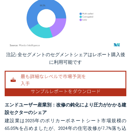
注記: 全セグメントのセグメントシェアはレポート購入後
画像 © Mordor Intelligence。再利用にはCC BY 4.0の表示が必要です。
に利用可能です
エンドユーザー産業別：改修の鈍化により圧力がかかる建
設セクターのシェア
建設業は2025年のポリカーボネートシート市場規模の
65.05%を占めましたが、2024年の住宅改修が7.7%落ち込