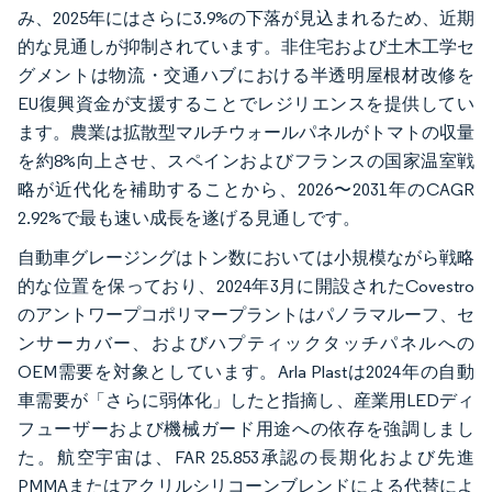
み、2025年にはさらに3.9%の下落が見込まれるため、近期
的な見通しが抑制されています。非住宅および土木工学セ
グメントは物流・交通ハブにおける半透明屋根材改修を
EU復興資金が支援することでレジリエンスを提供してい
ます。農業は拡散型マルチウォールパネルがトマトの収量
を約8%向上させ、スペインおよびフランスの国家温室戦
略が近代化を補助することから、2026〜2031年のCAGR
2.92%で最も速い成長を遂げる見通しです。
自動車グレージングはトン数においては小規模ながら戦略
的な位置を保っており、2024年3月に開設されたCovestro
のアントワープコポリマープラントはパノラマルーフ、セ
ンサーカバー、およびハプティックタッチパネルへの
OEM需要を対象としています。Arla Plastは2024年の自動
車需要が「さらに弱体化」したと指摘し、産業用LEDディ
フューザーおよび機械ガード用途への依存を強調しまし
た。航空宇宙は、FAR 25.853承認の長期化および先進
PMMAまたはアクリルシリコーンブレンドによる代替によ