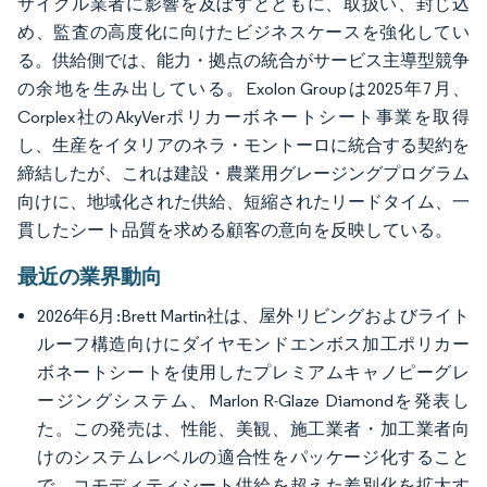
サイクル業者に影響を及ぼすとともに、取扱い、封じ込
め、監査の高度化に向けたビジネスケースを強化してい
る。供給側では、能力・拠点の統合がサービス主導型競争
の余地を生み出している。Exolon Groupは2025年7月、
Corplex社のAkyVerポリカーボネートシート事業を取得
し、生産をイタリアのネラ・モントーロに統合する契約を
締結したが、これは建設・農業用グレージングプログラム
向けに、地域化された供給、短縮されたリードタイム、一
貫したシート品質を求める顧客の意向を反映している。
最近の業界動向
2026年6月:Brett Martin社は、屋外リビングおよびライト
ルーフ構造向けにダイヤモンドエンボス加工ポリカー
ボネートシートを使用したプレミアムキャノピーグレ
ージングシステム、Marlon R-Glaze Diamondを発表し
た。この発売は、性能、美観、施工業者・加工業者向
けのシステムレベルの適合性をパッケージ化すること
で、コモディティシート供給を超えた差別化を拡大す