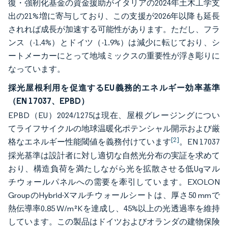
復・強靭化基金の資金援助がイタリアの2024年土木工学支
出の21%増に寄与しており、この支援が2026年以降も延長
されれば成長が加速する可能性があります。ただし、フラ
ンス（-1.4%）とドイツ（-1.9%）は減少に転じており、シ
ートメーカーにとって地域ミックスの重要性が浮き彫りに
なっています。
採光屋根利用を促進するEU義務的エネルギー効率基準
（EN 17037、EPBD）
EPBD（EU）2024/1275は現在、屋根グレージングについ
てライフサイクルの地球温暖化ポテンシャル開示および厳
[2]
格なエネルギー性能閾値を義務付けています
。EN 17037
採光基準は設計者に対し適切な自然光分布の実証を求めて
おり、構造負荷を満たしながら光を拡散させる低Ugマル
チウォールパネルへの需要を牽引しています。EXOLON
GroupのHybrid-Xマルチウォールシートは、厚さ50 mmで
熱伝導率0.85 W/m²Kを達成し、45%以上の光透過率を維持
しています。この製品はドイツおよびオランダの建物保険