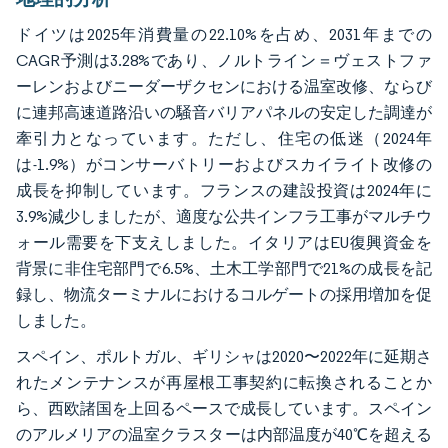
ドイツは2025年消費量の22.10%を占め、2031年までの
CAGR予測は3.28%であり、ノルトライン＝ヴェストファ
ーレンおよびニーダーザクセンにおける温室改修、ならび
に連邦高速道路沿いの騒音バリアパネルの安定した調達が
牽引力となっています。ただし、住宅の低迷（2024年
は-1.9%）がコンサーバトリーおよびスカイライト改修の
成長を抑制しています。フランスの建設投資は2024年に
3.9%減少しましたが、適度な公共インフラ工事がマルチウ
ォール需要を下支えしました。イタリアはEU復興資金を
背景に非住宅部門で6.5%、土木工学部門で21%の成長を記
録し、物流ターミナルにおけるコルゲートの採用増加を促
しました。
スペイン、ポルトガル、ギリシャは2020〜2022年に延期さ
れたメンテナンスが再屋根工事契約に転換されることか
ら、西欧諸国を上回るペースで成長しています。スペイン
のアルメリアの温室クラスターは内部温度が40℃を超える