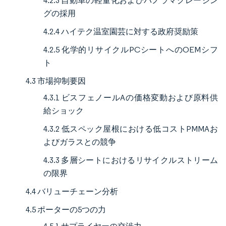
4.2.3 自動車の軽量化およびパノラマグレージン
グの採用
4.2.4 ハイテク温室園芸に対する政府奨励策
4.2.5 化学的リサイクルPCシートへのOEMシフ
ト
4.3 市場抑制要因
4.3.1 ビスフェノールAの価格変動および原料供
給ショック
4.3.2 低スペック屋根における低コストPMMAお
よびガラスとの競争
4.3.3 多層シートにおけるリサイクルストリーム
の限界
4.4 バリューチェーン分析
4.5 ポーターの5つの力