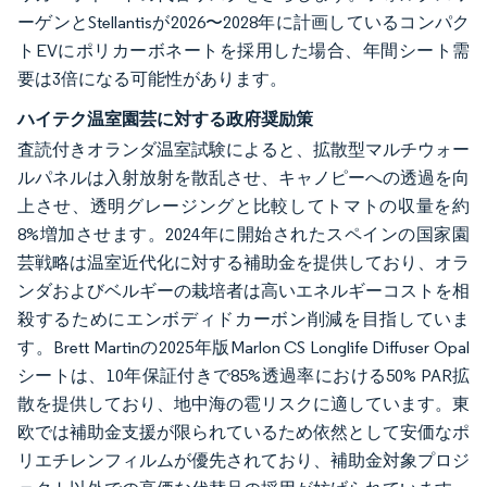
ーゲンとStellantisが2026〜2028年に計画しているコンパク
トEVにポリカーボネートを採用した場合、年間シート需
要は3倍になる可能性があります。
ハイテク温室園芸に対する政府奨励策
査読付きオランダ温室試験によると、拡散型マルチウォー
ルパネルは入射放射を散乱させ、キャノピーへの透過を向
上させ、透明グレージングと比較してトマトの収量を約
8%増加させます。2024年に開始されたスペインの国家園
芸戦略は温室近代化に対する補助金を提供しており、オラ
ンダおよびベルギーの栽培者は高いエネルギーコストを相
殺するためにエンボディドカーボン削減を目指していま
す。Brett Martinの2025年版Marlon CS Longlife Diffuser Opal
シートは、10年保証付きで85%透過率における50% PAR拡
散を提供しており、地中海の雹リスクに適しています。東
欧では補助金支援が限られているため依然として安価なポ
リエチレンフィルムが優先されており、補助金対象プロジ