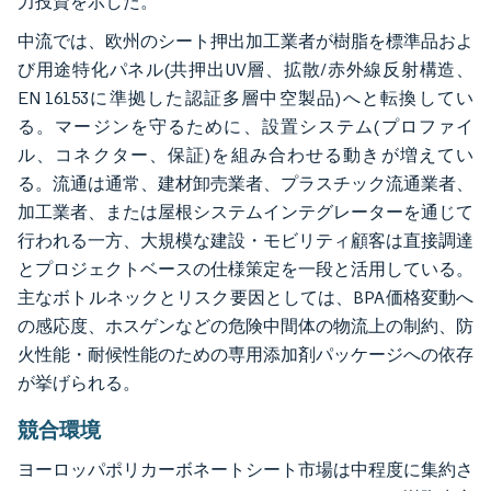
力投資を示した。
中流では、欧州のシート押出加工業者が樹脂を標準品およ
び用途特化パネル(共押出UV層、拡散/赤外線反射構造、
EN 16153に準拠した認証多層中空製品)へと転換してい
る。マージンを守るために、設置システム(プロファイ
ル、コネクター、保証)を組み合わせる動きが増えてい
る。流通は通常、建材卸売業者、プラスチック流通業者、
加工業者、または屋根システムインテグレーターを通じて
行われる一方、大規模な建設・モビリティ顧客は直接調達
とプロジェクトベースの仕様策定を一段と活用している。
主なボトルネックとリスク要因としては、BPA価格変動へ
の感応度、ホスゲンなどの危険中間体の物流上の制約、防
火性能・耐候性能のための専用添加剤パッケージへの依存
が挙げられる。
競合環境
ヨーロッパポリカーボネートシート市場は中程度に集約さ