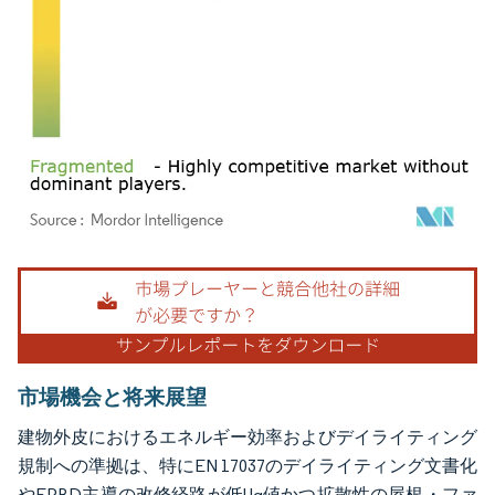
画像 © Mordor Intelligence。再利用にはCC BY 4.0の表示が必要です。
市場機会と将来展望
建物外皮におけるエネルギー効率およびデイライティング
規制への準拠は、特にEN 17037のデイライティング文書化
やEPBD主導の改修経路が低Ug値かつ拡散性の屋根・ファ