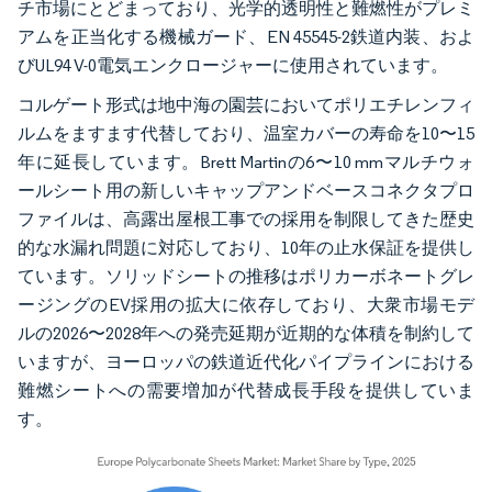
チ市場にとどまっており、光学的透明性と難燃性がプレミ
アムを正当化する機械ガード、EN 45545-2鉄道内装、およ
びUL94 V-0電気エンクロージャーに使用されています。
コルゲート形式は地中海の園芸においてポリエチレンフィ
ルムをますます代替しており、温室カバーの寿命を10〜15
年に延長しています。Brett Martinの6〜10 mmマルチウォ
ールシート用の新しいキャップアンドベースコネクタプロ
ファイルは、高露出屋根工事での採用を制限してきた歴史
的な水漏れ問題に対応しており、10年の止水保証を提供し
ています。ソリッドシートの推移はポリカーボネートグレ
ージングのEV採用の拡大に依存しており、大衆市場モデ
ルの2026〜2028年への発売延期が近期的な体積を制約して
いますが、ヨーロッパの鉄道近代化パイプラインにおける
難燃シートへの需要増加が代替成長手段を提供していま
す。