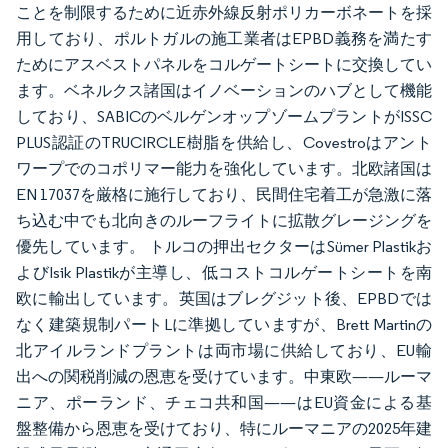
ことを制限するために近赤外線反射ポリカーボネートを採
用しており、ポルトガルの施工業者はEPBD義務を満たす
ためにアスベストパネルをコルゲートシートに交換してい
ます。ベネルクス諸国はイノベーションのハブとして機能
しており、SABICのベルゲンオップゾームプラントがISSC
PLUS認証のTRUCIRCLE樹脂を供給し、Covestroはアント
ワープでのコポリマー能力を強化しています。北欧諸国は
EN 17037を厳格に施行しており、民間住宅着工が急激に落
ち込む中でも北向きのルーフライトに拡散グレージングを
優先しています。 トルコの押出セクターはSümer Plastikお
よびIsik Plastikが主導し、低コストコルゲートシートを南
欧に輸出しています。英国はブレグジット後、EPBDでは
なく建築規制パートLに準拠していますが、Brett Martinの
北アイルランドプラントは両市場に供給しており、EU輸
出への関税削減の恩恵を受けています。中東欧——ルーマ
ニア、ポーランド、チェコ共和国——はEU資金による基
盤整備から恩恵を受けており、特にルーマニアの2025年建