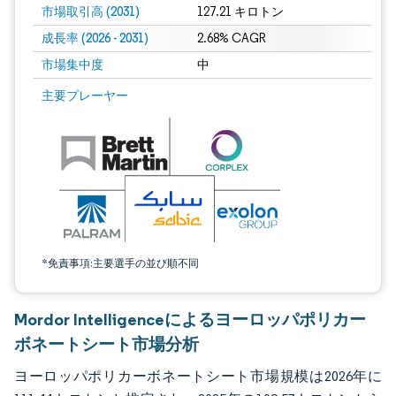
市場取引高 (2031)
127.21 キロトン
成長率 (2026 - 2031)
2.68% CAGR
市場集中度
中
画像 © Mordor Intelligence。再利用にはCC BY 4.0の表示が必要です。
主要プレーヤー
*免責事項:主要選手の並び順不同
Mordor Intelligenceによるヨーロッパポリカー
ボネートシート市場分析
ヨーロッパポリカーボネートシート市場規模は2026年に