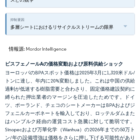
多層シートにおけるリサイクルストリームの限界
情報源: Mordor Intelligence
ビスフェノールAの価格変動および原料供給ショック
ヨーロッパのBPAスポット価格は2025年3月に1,320米ドル/
トンに達し、年内に20%変動しました。これは中国の供給
過剰が低迷する樹脂需要と合わさり、固定価格建設契約に
縛られた押出業者のマージンを圧迫したためです。ドイ
ツ、ポーランド、チェコのシートメーカーはBPAおよびジ
フェニルカーボネートを輸入しており、ロッテルダムまた
はハンブルク経由の運賃コスト急騰に対して脆弱です。
Sinopecおよび万華化学（Wanhua）の2026年までの50万ト
ン/年の設備増強は価格をさらに押し下げる可能性があり