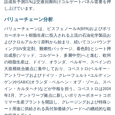
設成長予測21%は交通回廊向けコルゲートパネル需要を押
し上げています。
バリューチェーン分析
バリューチェーンは、ビスフェノールA(BPA)およびポリ
カーボネート樹脂生産に投入される上流の石油化学製品お
よびクロルアルカリ原料から始まり、続いてコンパウンデ
ィング(UV安定剤、難燃性パッケージ、着色剤)とシート押
出成形(ソリッド、コルゲート、多層中空)へと進む。欧州
の樹脂生産は、ドイツ、オランダ、ベルギー、スペインの
大規模統合拠点に集中しており、コベストロ(ベルギー・
アントワープおよびドイツ・クレーフェルト=ユルディン
ゲン)やSABIC(オランダ・ベルヘン・オプ・ゾーム、スペ
イン・カルタヘナ)などが中核を担う。コベストロは2024
年3月、アントワープ拠点に新しいポリカーボネートコポ
リマー生産プラントを開設し、グレージングおよび特殊シ
ート用途に供給される高付加価値グレードへの継続的な能