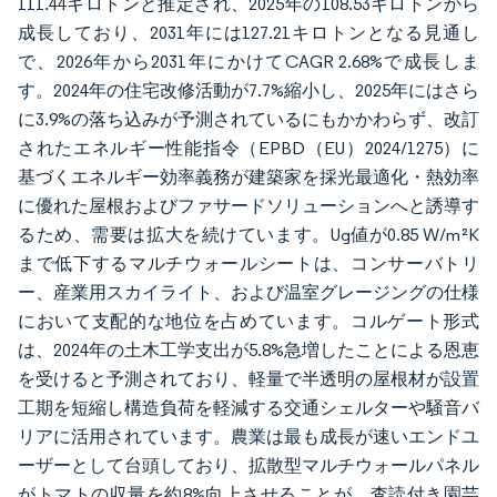
111.44キロトンと推定され、2025年の108.53キロトンから
成長しており、2031年には127.21キロトンとなる見通し
で、2026年から2031年にかけてCAGR 2.68%で成長しま
す。2024年の住宅改修活動が7.7%縮小し、2025年にはさら
に3.9%の落ち込みが予測されているにもかかわらず、改訂
されたエネルギー性能指令（EPBD（EU）2024/1275）に
基づくエネルギー効率義務が建築家を採光最適化・熱効率
に優れた屋根およびファサードソリューションへと誘導す
るため、需要は拡大を続けています。Ug値が0.85 W/m²K
まで低下するマルチウォールシートは、コンサーバトリ
ー、産業用スカイライト、および温室グレージングの仕様
において支配的な地位を占めています。コルゲート形式
は、2024年の土木工学支出が5.8%急増したことによる恩恵
を受けると予測されており、軽量で半透明の屋根材が設置
工期を短縮し構造負荷を軽減する交通シェルターや騒音バ
リアに活用されています。農業は最も成長が速いエンドユ
ーザーとして台頭しており、拡散型マルチウォールパネル
がトマトの収量を約8%向上させることが、査読付き園芸