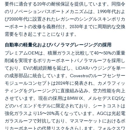
要件に適合する20年の耐候保証を提供しています。同指令
のリノベーションパスポートメカニズムは、1990年代およ
び2000年代に設置されたレガシーのシングルスキンポリカ
ーボネートの改修を義務付け、2030年までに周期的な交換
需要を引き起こすことになります。
自動車の軽量化およびパノラマグレージングの採用
プレミアムOEMは、積層ガラスと比較して40〜50%の重量
削減を実現するポリカーボネートパノラマルーフを採用し
ており、EVの航続距離を延ばし、LiDARハウジングを単一
の成形部品に統合しています。Covestroのルーフセンサー
モジュールコンセプトは2024年に発表され、カメラフィッ
ティングをグレージングに直接組み込み、空力性能を向上
させています。現在の採用はBMW iX、メルセデスEQSな
どのハイエンドモデルに限定されており、シートコストは
強化ガラスより15〜20%高くなっています。AGCは光起電
ガラスルーフで対抗しており、マスマーケットにおけるポ
リカーボネートの代替リスクをさらします。フォルクスワ