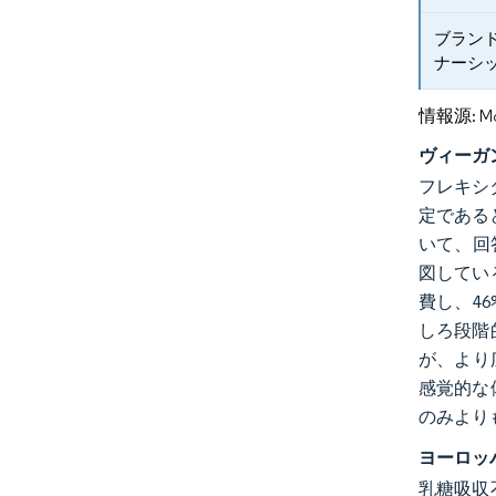
ブラン
ナーシ
情報源: Mord
ヴィーガ
フレキシ
定である
いて、回
図してい
費し、4
しろ段階
が、より
感覚的な
のみより
ヨーロッ
乳糖吸収