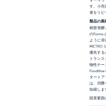
ォーマッ
す。小売
者をリピ
製品の風
精密発酵
のForm
ように溶
METRO
優先する
トランス
物性チー
Food
タートア
は、消費
短縮しま
阻害要因