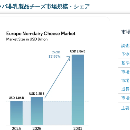
ッパ非乳製品チーズ市場規模・シェア
市
調査
予測
基準
市場規
市場規
成長率 
画像 © Mordor Intelligence。再利用にはCC BY 4
市場
画像 ©
主要