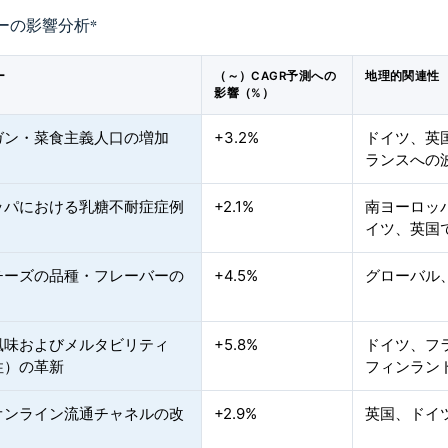
ーの影響分析
*
ー
（～）CAGR予測への
地理的関連性
影響（%）
ガン・菜食主義人口の増加
+3.2%
ドイツ、英
ランスへの
ッパにおける乳糖不耐症症例
+2.1%
南ヨーロッ
イツ、英国
チーズの品種・フレーバーの
+4.5%
グローバル
風味およびメルタビリティ
+5.8%
ドイツ、フ
性）の革新
フィンラン
オンライン流通チャネルの改
+2.9%
英国、ドイ