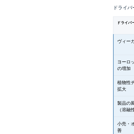
ドライバ
ドライバ
ヴィー
ヨーロ
の増加
植物性
拡大
製品の
（溶融
小売・
善