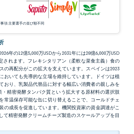
責事項:主要選手の並び順不同
析
の12億5,000万USDから2031年には28億6,000万USD
すると推定されます。フレキシタリアン（柔軟な菜食主義）食の
の再配分がこの拡大を支えています。スペインは2023
画においても先導的な立場を維持しています。ドイツは植
ており、乳製品代替品に対する幅広い消費者の親しみを
類・精密発酵タンパク質という拡大する原材料の選択肢
を常温保存可能な缶に切り替えることで、コールドチェ
装の成長を促進しています。機関投資家の資金調達がこ
oに対して精密発酵クリームチーズ製造のスケールアップを目