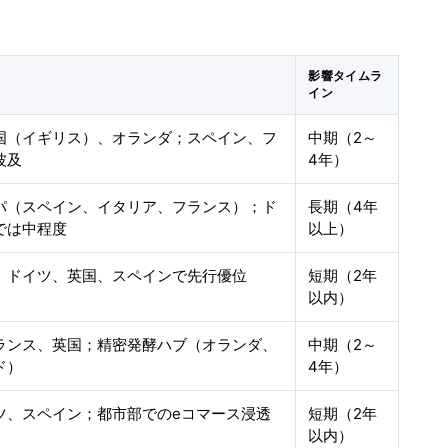
影響タイムラ
イン
国（イギリス）、オランダ；スペイン、フ
中期（2～
波及
4年）
パ（スペイン、イタリア、フランス）；ド
長期（4年
では中程度
以上）
、ドイツ、英国、スペインで先行優位
短期（2年
以内）
ランス、英国；精密発酵ハブ（オランダ、
中期（2～
ド）
4年）
ツ、スペイン；都市部でのeコマース浸透
短期（2年
以内）