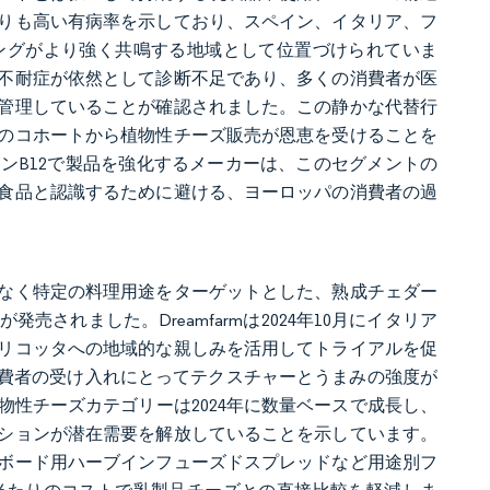
りも高い有病率を示しており、スペイン、イタリア、フ
ングがより強く共鳴する地域として位置づけられていま
糖不耐症が依然として診断不足であり、多くの消費者が医
管理していることが確認されました。この静かな代替行
のコホートから植物性チーズ販売が恩恵を受けることを
ンB12で製品を強化するメーカーは、このセグメントの
食品と認識するために避ける、ヨーロッパの消費者の過
はなく特定の料理用途をターゲットとした、熟成チェダー
れました。Dreamfarmは2024年10月にイタリア
リコッタへの地域的な親しみを活用してトライアルを促
を発売し、消費者の受け入れにとってテクスチャーとうまみの強度が
性チーズカテゴリーは2024年に数量ベースで成長し、
ションが潜在需要を解放していることを示しています。
ボード用ハーブインフューズドスプレッドなど用途別フ