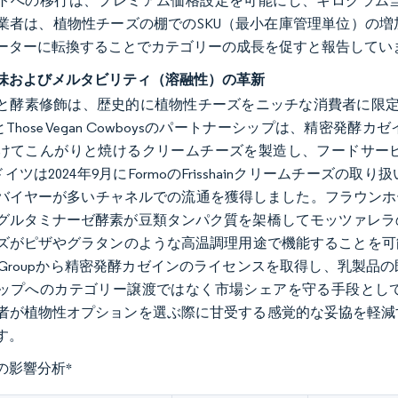
トへの移行は、プレミアム価格設定を可能にし、キログラム
業者は、植物性チーズの棚でのSKU（最小在庫管理単位）の
ーターに転換することでカテゴリーの成長を促すと報告してい
味およびメルタビリティ（溶融性）の革新
と酵素修飾は、歴史的に植物性チーズをニッチな消費者に限定し
oとThose Vegan Cowboysのパートナーシップは、精
けてこんがりと焼けるクリームチーズを製造し、フードサー
 ドイツは2024年9月にFormoのFrisshainクリームチ
バイヤーが多いチャネルでの流通を獲得しました。フラウンホーファ
グルタミナーゼ酵素が豆類タンパク質を架橋してモッツァレラ
ズがピザやグラタンのような高温調理用途で機能することを可能にする
itive Groupから精密発酵カゼインのライセンスを取得し、
ップへのカテゴリー譲渡ではなく市場シェアを守る手段とし
者が植物性オプションを選ぶ際に甘受する感覚的な妥協を軽減
す。
の影響分析
*