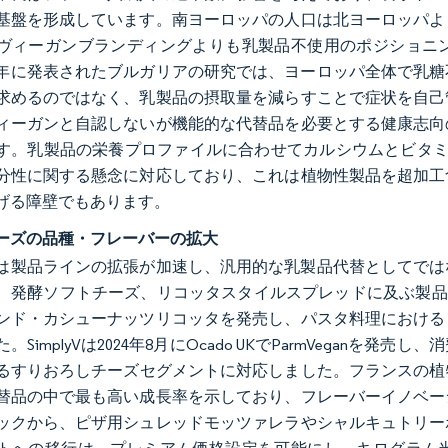
基盤を形成しています。南ヨーロッパの人口は北ヨーロッパよ
ヴィーガンブランディングよりも乳製品不使用のポジショニ
24年に発表されたブルガリアの研究では、ヨーロッパ全体で乳
求めるのではなく、乳製品の摂取量を減らすことで症状を自己
ィーガンと自認しないが機能的な代替品を必要とする健康志向
す。乳製品の栄養プロファイルに合わせてカルシウムとビタミ
分性に関する懸念に対応しており、これは植物性製品を超加工
げる障壁でもあります。
ーズの品種・フレーバーの拡大
年には製品ラインの拡張が加速し、汎用的な乳製品代替としてで
、発酵ソフトチーズ、リコッタスタイルスプレッドに及ぶ製品が発売さ
ンド・カシューナッツリコッタを発売し、パスタ料理における
。SimplyVは2024年8月にOcado UKでParmVegan
るすりおろしチーズセグメントに対応しました。フランスの植物
替品の中で最も高い成長率を示しており、フレーバーイノベー
ックから、ピザ用シュレッドモッツァレラやシャルキュトリー