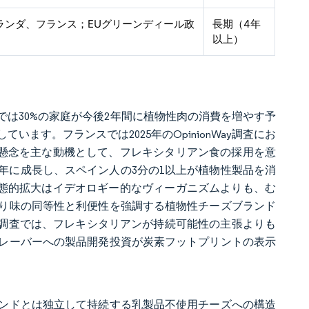
ランダ、フランス；EUグリーンディール政
長期（4年
以上）
は30%の家庭が今後2年間に植物性肉の消費を増やす予
す。フランスでは2025年のOpinionWay調査にお
の懸念を主な動機として、フレキシタリアン食の採用を意
3年に成長し、スペイン人の3分の1以上が植物性製品を消
動態的拡大はイデオロギー的なヴィーガニズムよりも、む
り味の同等性と利便性を強調する植物性チーズブランド
tein調査では、フレキシタリアンが持続可能性の主張よりも
レーバーへの製品開発投資が炭素フットプリントの表示
ンドとは独立して持続する乳製品不使用チーズへの構造