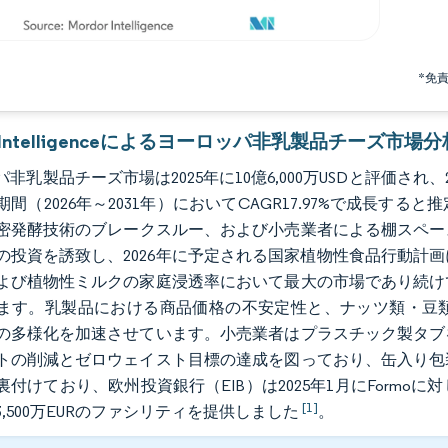
*免
r Intelligenceによるヨーロッパ非乳製品チーズ市場分
非乳製品チーズ市場は2025年に10億6,000万USDと評価され、2026年
期間（2026年～2031年）においてCAGR17.97%で成長
密発酵技術のブレークスルー、および小売業者による棚スペース
の投資を誘致し、2026年に予定される国家植物性食品行動計
よび植物性ミルクの家庭浸透率において最大の市場であり続け
ます。乳製品における商品価格の不安定性と、ナッツ類・豆
の多様化を加速させています。小売業者はプラスチック製タブ
トの削減とゼロウェイスト目標の達成を図っており、缶入り包
裏付けており、欧州投資銀行（EIB）は2025年1月にForm
[1]
,500万EURのファシリティを提供しました
。