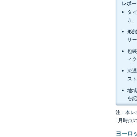
レポー
タイ
方、
形態
サー
包装
ィク
流通
スト
地域
を
注：本レポ
1月時点
ヨーロ