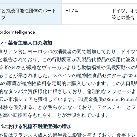
ドと持続可能性団体のパート
+1.7%
ドイツ、オ
ップ
策との整合
or Intelligence
ン・菜食主義人口の増加
タリアン食はヨーロッパの消費者の間で増加しており、ドイツで
と報告されており、この行動変容が乳製品代替品の採用に波及していま
答者の42%が厳格なヴィーガンよりも動物福祉や気候変動へ
ることが示されました。スペインの植物性食品セクターは202
6%の家庭が植物性飲料を定期的に購入しています。この人口
的なタンパク質多様化に根ざしており、倫理的なメッセージよ
広い市場シェアを獲得しています。EU資金提供のSmart Pro
体験を優先することが明らかになっており、テクスチャーとフ
も高い転換率をもたらすことが示唆されています。
パにおける乳糖不耐症症例の増加
不良はフランス人成人の過半数に影響を与えており、食事トレ