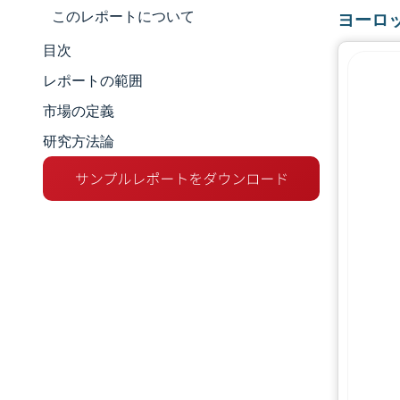
このレポートについて
ヨーロ
目次
市場規模とシェア
レポートの範囲
市場分析
市場の定義
研究方法論
トレンドとインサイト
セグメント分析
地理分析
競争環境
主要プレーヤー
業界の動向