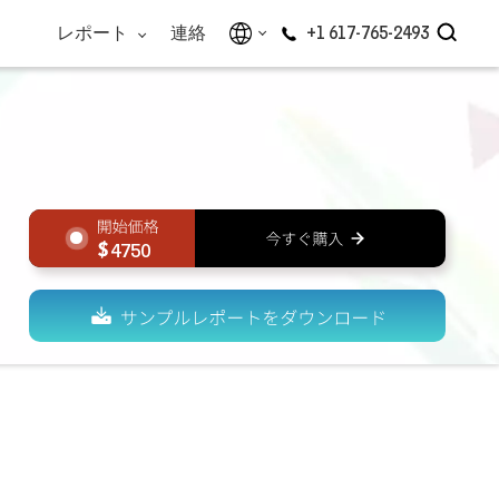
レポート
連絡
+1 617-765-2493
4750