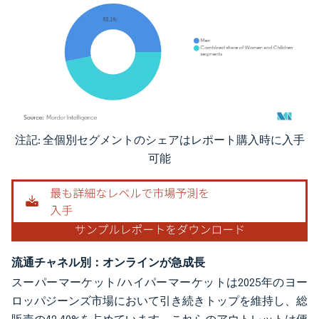
注記: 全個別セグメントのシェアはレポート購入時に入手
画像 © Mordor Intelligence。再利用にはCC BY 4.0の表示が必要です。
可能
流通チャネル別：オンラインが急成長
スーパーマーケット/ハイパーマーケットは2025年のヨー
ロッパジーンズ市場において引き続きトップを維持し、総