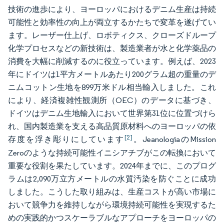
技術の進歩により、ヨーロッパにおけるデニム生産は持続
可能性と効率性の向上が両立するかたちで変革を遂げてい
ます。レーザー仕上げ、ロボティクス、クローズドループ
化学プロセスなどの新技術は、製造業者が水と化学薬品の
消費を大幅に削減するのに役立っています。例えば、2023
年にドイツは1平方メートルあたり200グラム超の重量のデ
ニムコットン生地を899万米ドル相当輸入しました。これ
により、経済複雑性観測所（OEC）のデータに基づき、
ドイツはデニム生地輸入において世界第31位に位置づけら
れ、国内製造業を支える高品質原材料へのヨーロッパの依
[2]
存度を浮き彫りにしています
。JeanologiaのMission
Zeroのような持続可能性イニシアチブがこの転換において
重要な役割を果たしています。2024年までに、このプログ
ラムは2,090万立方メートルの水質汚染を防ぐことに成功
しました。こうした取り組みは、生産コストが高い市場に
おいて競争力を維持しながら環境持続可能性を実現するた
めの実践的かつスケーラブルなアプローチをヨーロッパの