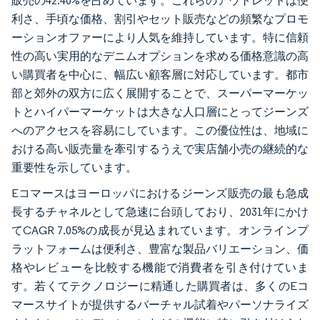
販売の42.40%を占めています。これらのアウトレットは便
利さ、手頃な価格、割引やセット販売などの頻繁なプロモ
ーションオファーにより人気を維持しています。特に信頼
性の高い実用的なデニムオプションを求める価格意識の高
い購買者を中心に、幅広い顧客層に対応しています。都市
部と郊外の双方に広く展開することで、スーパーマーケッ
トとハイパーマーケットは大きな人口層にとってジーンズ
へのアクセスを容易にしています。この優位性は、地域に
おける高い販売量を牽引するうえで実店舗小売の継続的な
重要性を示しています。
Eコマースはヨーロッパにおけるジーンズ販売の最も急成
長するチャネルとして急速に台頭しており、2031年にかけ
てCAGR 7.05%の成長が見込まれています。オンラインプ
ラットフォームは便利さ、豊富な製品バリエーション、価
格やレビューを比較する機能で消費者を引き付けていま
す。若くてテクノロジーに精通した購買者は、多くのEコ
マースサイトが提供するバーチャル試着やパーソナライズ