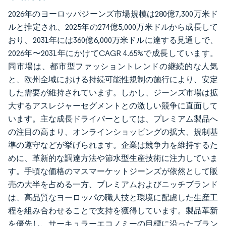
2026年のヨーロッパジーンズ市場規模は280億7,300万米ド
ルと推定され、2025年の274億5,000万米ドルから成長して
おり、2031年には360億6,000万米ドルに達する見通しで、
2026年〜2031年にかけてCAGR 4.65%で成長しています。
同市場は、都市型ファッショントレンドの継続的な人気
と、欧州全域における持続可能性規制の施行により、安定
した需要が維持されています。しかし、ジーンズ市場は拡
大するアスレジャーセグメントとの激しい競争に直面して
います。主な成長ドライバーとしては、プレミアム製品へ
の注目の高まり、オンラインショッピングの拡大、規制基
準の遵守などが挙げられます。企業は競争力を維持するた
めに、革新的な調達方法や節水型生産技術に注力していま
す。手頃な価格のマスマーケットジーンズが依然として販
売の大半を占める一方、プレミアムおよびニッチブランド
は、高品質なヨーロッパの職人技と環境に配慮した生産工
程を組み合わせることで支持を獲得しています。製品革新
を優先し、サーキュラーエコノミーの目標に沿ったブラン