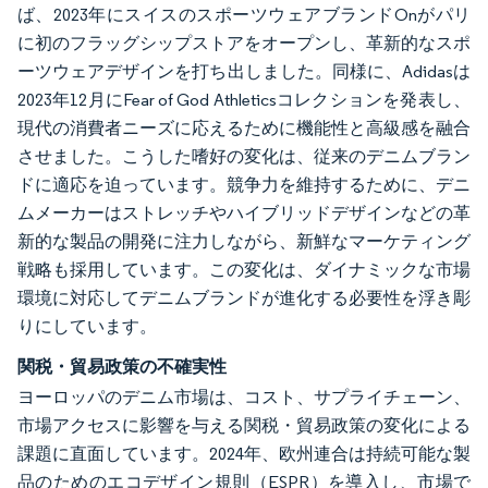
ば、2023年にスイスのスポーツウェアブランドOnがパリ
に初のフラッグシップストアをオープンし、革新的なスポ
ーツウェアデザインを打ち出しました。同様に、Adidasは
2023年12月にFear of God Athleticsコレクションを発表し、
現代の消費者ニーズに応えるために機能性と高級感を融合
させました。こうした嗜好の変化は、従来のデニムブラン
ドに適応を迫っています。競争力を維持するために、デニ
ムメーカーはストレッチやハイブリッドデザインなどの革
新的な製品の開発に注力しながら、新鮮なマーケティング
戦略も採用しています。この変化は、ダイナミックな市場
環境に対応してデニムブランドが進化する必要性を浮き彫
りにしています。
関税・貿易政策の不確実性
ヨーロッパのデニム市場は、コスト、サプライチェーン、
市場アクセスに影響を与える関税・貿易政策の変化による
課題に直面しています。2024年、欧州連合は持続可能な製
品のためのエコデザイン規則（ESPR）を導入し、市場で