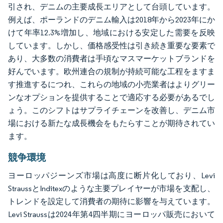
引され、デニムの主要成長エリアとして台頭しています。
例えば、ポーランドのデニム輸入は2018年から2023年にか
けて年率12.3%増加し、地域における安定した需要を反映
しています。しかし、価格感受性は引き続き重要な要素で
あり、大多数の消費者は手頃なマスマーケットブランドを
好んでいます。欧州連合の規制が持続可能な工程をますま
す推進するにつれ、これらの地域の小売業者はよりグリー
ンなオプションを提供することで適応する必要があるでし
ょう。このシフトはサプライチェーンを改善し、デニム市
場における新たな成長機会をもたらすことが期待されてい
ます。
競争環境
ヨーロッパジーンズ市場は高度に断片化しており、Levi
StraussとInditexのような主要プレイヤーが市場を支配し、
トレンドを設定して消費者の期待に影響を与えています。
Levi Straussは2024年第4四半期にヨーロッパ販売において