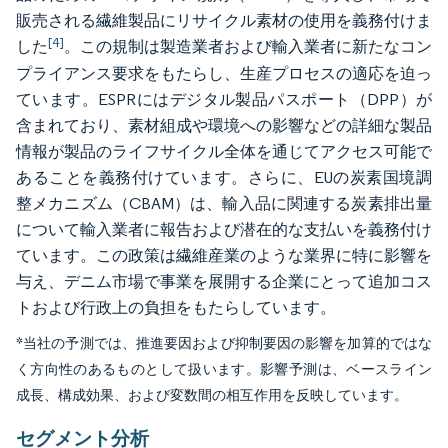
販売される繊維製品にリサイクル素材の使用を義務付けま
[4]
した
。この規制は製造業者および輸入業者に新たなコン
プライアンス要求をもたらし、生産プロセスの適応を迫っ
ています。ESPRにはデジタル製品パスポート（DPP）が
含まれており、素材組成や環境への影響などの詳細な製品
情報が製品のライフサイクル全体を通じてアクセス可能で
あることを義務付けています。さらに、EUの炭素国境調
整メカニズム（CBAM）は、輸入品に関連する炭素排出量
について輸入業者に報告および潜在的な支払いを義務付け
ています。この政策は繊維産業のような業界に特に影響を
与え、デニム市場で事業を展開する企業にとって追加コス
トおよび行政上の負担をもたらしています。
*当社の予測では、推進要因および抑制要因の影響を加算的ではな
く方向性のあるものとして扱います。影響予測は、ベースライン
成長、構成効果、および変数間の相互作用を反映しています。
セグメント分析