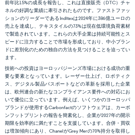
前年比15%の成長を報告し、これは直接販売（DTC）チャ
ネルの好調な業績に牽引されたものです。ファストファッ
ションのリーダーであるInditexは2024年に386億ユーロの
売上を達成し、テキスタイルの73%は現在低環境負荷素材
で製造されています。これらの大手企業は持続可能性とス
ピードに注力することで市場を形成しており、中小ブラン
ドに差別化のための独自の方法を見つけることを迫ってい
ます。
技術への投資はヨーロッパジーンズ市場における成功の重
要な要素となっています。レーザー仕上げ、ロボティク
ス、デジタル製品パスポートなどの革新を採用した企業
は、欧州連合の新たなコンプライアンス要件への対応にお
いて優位に立っています。例えば、いくつかのヨーロッパ
ブランドが使用するCarbonfactのソフトウェアは、カーボ
ンフットプリントの報告を簡素化し、企業が2027年の開示
期限を効率的に満たすことを支援しています。合併・買収
は増加傾向にあり、ChanelがGrey Merの70%持分を取得し