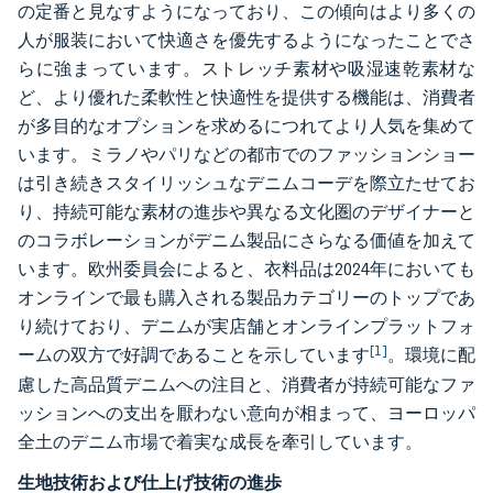
の定番と見なすようになっており、この傾向はより多くの
人が服装において快適さを優先するようになったことでさ
らに強まっています。ストレッチ素材や吸湿速乾素材な
ど、より優れた柔軟性と快適性を提供する機能は、消費者
が多目的なオプションを求めるにつれてより人気を集めて
います。ミラノやパリなどの都市でのファッションショー
は引き続きスタイリッシュなデニムコーデを際立たせてお
り、持続可能な素材の進歩や異なる文化圏のデザイナーと
のコラボレーションがデニム製品にさらなる価値を加えて
います。欧州委員会によると、衣料品は2024年においても
オンラインで最も購入される製品カテゴリーのトップであ
り続けており、デニムが実店舗とオンラインプラットフォ
[1]
ームの双方で好調であることを示しています
。環境に配
慮した高品質デニムへの注目と、消費者が持続可能なファ
ッションへの支出を厭わない意向が相まって、ヨーロッパ
全土のデニム市場で着実な成長を牽引しています。
生地技術および仕上げ技術の進歩