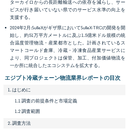
ターカイロからの長距離輸送への依存を減らし、サー
ビスが行き届いていない県でのサービス水準の向上を
支援する。
2024年2月:SulleXがギザ県においてSulleX-TRCの開発を開
始し、約51万平方メートルに及ぶ1.5億米ドル規模の統
合温度管理物流・産業都市とした。計画されているス
マートコールド倉庫、冷蔵・冷凍食品産業サービスに
より、同プロジェクトは保管、加工、付加価値物流を
一か所に統合したエコシステムを拡大する。
エジプト冷蔵チェーン物流業界レポートの目次
1. はじめに
1.1 調査の前提条件と市場定義
1.2 調査範囲
2. 調査方法