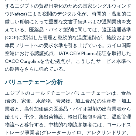
するエジプトの貿易円滑化のための国家シングルウィンド
ウ(Nafeza)による税関のデジタル化が、時間的・温度的に
厳しい貨物にとって重要な文書手続きおよび通関業務を支
えている。医薬品・バイオ製剤に関しては、適正流通基準
(GDP)に類似した管理と継続的な温度追跡が、施設および
車両フリートへの要求水準を引き上げている。カイロ国際
空港における認証拠点、IATA CEIV Pharma認証を取得した
CACC Cargolinxを含む拠点が、こうしたサービス水準へ
の期待をさらに強めている。
バリューチェーン分析
エジプトのコールドチェーンバリューチェーンは、食品
(食肉、家禽、水産物、青果物、加工食品)の生産者・加工
業者と、高付加価値の医薬品・バイオ製剤の出荷業者から
始まり、予冷、集出荷施設、輸出用梱包を経て、温度管理
物流へと移行する。中核的な物流参加者には、コールドス
トレージ事業者(グレーターカイロ、アレクサンドリア、