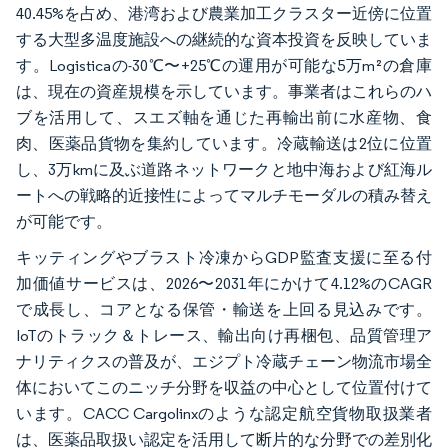
40.45%を占め、港湾および農業加工クラスター近傍に位置
する大型多温度施設への継続的な資本投資を反映していま
す。Logisticaの-30℃〜+25℃の運用が可能な5万m²の倉庫
は、現在の資産規模を示しています。事業者はこれらのハ
ブを活用して、スエズ軸を通じた再輸出前に水産物、食
肉、医薬品貨物を集約しています。冷蔵輸送は2位に位置
し、3万kmに及ぶ道路ネットワークと地中海および紅海ル
ートへの戦略的近接性によってマルチモーダルの積み替え
が可能です。
キッティングやブラスト冷凍からGDP監査支援に至る付
加価値サービスは、2026〜2031年にかけて4.12%のCAGR
で成長し、コアとなる保管・輸送を上回る見込みです。
IoTのトラック＆トレース、輸出向け再梱包、品質管理ア
ナリティクスの普及が、エジプト冷蔵チェーン物流市場全
体においてこのニッチ分野を収益の中心として位置付けて
います。CACC Cargolinxのような認定航空貨物取扱業者
は、医薬品取扱い認定を活用して断片的な分野での差別化