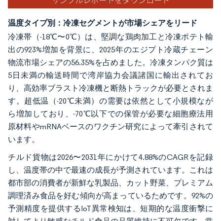
温度タイプ別：冷凍セグメントが市場シェアをリード
冷凍帯（-18℃〜0℃）は、堅調な鶏肉加工と冷凍ポテト輸
出の923%増加を背景に、2025年のエジプト冷蔵チェーン
物流市場シェアの56.35%を占めました。冷凍タンパク質は
5日未満の輸送時間で湾岸協力会議諸国に輸出されてお
り、高効率ブラスト冷凍機と断熱トラックが必要とされま
す。超低温（-20℃未満）の需要は依然として小規模なが
ら増加しており、-70℃以下での保管が必要な細胞療法用
原材料やmRNAベースのワクチン研究によって牽引されて
います。
チルド貨物は2026〜2031年にかけて4.88%のCAGRを記録
し、温度帯の中で最速の成長が予測されています。これは
都市部の消費者が新鮮な乳製品、カット野菜、プレミアム
調理済み食品を好む傾向が高まっているためです。92%の
予測精度を提供するIoT異常検知は、短期的な温度衝撃に