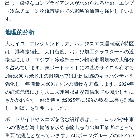
出し、厳格なコンプライアンスが求められるため、エジプ
ト冷蔵チェーン物流市場内での戦略的価値を強化していま
す。
地理的分析
大カイロ、アレクサンドリア、およびスエズ運河経済特区
は、港湾接続性、人口密度、および加工クラスターへの近
接性により、エジプト冷蔵チェーン物流市場規模の大部分
を占めています。東ポートサイドに20基のサイロを有する
1億5,300万米ドルの穀物ハブは北部回廊のキャパシティを
強化し、年間最大600万トンの穀物を貯蔵します。2024年
の紅海危機によりスエズ運河収益が70億米ドル減少したに
もかかわらず、経済特区は2025年に38%の収益成長を記録
し、回復力を証明しました。
ポートサイドやスエズを含む沿岸県は、ヨーロッパや中東
への迅速な海上輸送を求める輸出志向の加工業者にとって
重要な拠点となっています。ADポーツグループのKEZAD