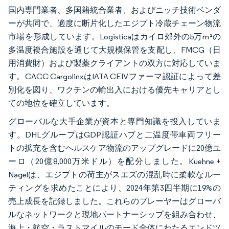
国内専門業者、多国籍統合業者、およびニッチ技術ベンダ
ーが共同で、適度に断片化したエジプト冷蔵チェーン物流
市場を形成しています。Logisticaはカイロ郊外の5万m²の
多温度複合施設を通じて大規模保管を支配し、FMCG（日
用消費財）および製薬クライアントの双方に対応していま
す。CACC CargolinxはIATA CEIVファーマ認証によって差
別化を図り、ワクチンの輸出入における優先キャリアとし
ての地位を確立しています。
グローバルな大手企業が資本と専門知識を投入していま
す。DHLグループはGDP認証ハブと二温度帯車両フリー
トの拡充を含むヘルスケア物流のアップグレードに20億ユ
ーロ（20億8,000万米ドル）を配分しました。Kuehne +
Nagelは、エジプトの荷主がスエズの混乱時に柔軟なルー
ティングを求めたことにより、2024年第3四半期に19%の
売上成長を記録しました。これらのプレーヤーはグローバ
ルなネットワークと現地パートナーシップを組み合わせ、
海上・航空・ラストマイルのモード全体にわたるエンドツ