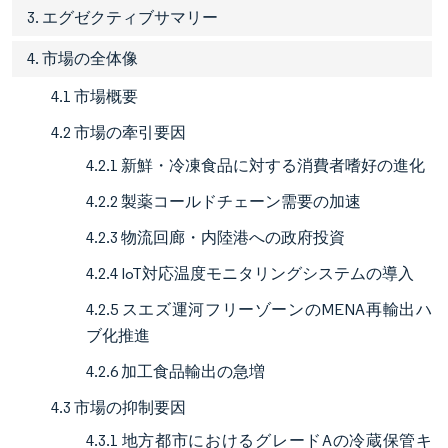
3. エグゼクティブサマリー
4. 市場の全体像
4.1 市場概要
4.2 市場の牽引要因
4.2.1 新鮮・冷凍食品に対する消費者嗜好の進化
4.2.2 製薬コールドチェーン需要の加速
4.2.3 物流回廊・内陸港への政府投資
4.2.4 IoT対応温度モニタリングシステムの導入
4.2.5 スエズ運河フリーゾーンのMENA再輸出ハ
ブ化推進
4.2.6 加工食品輸出の急増
4.3 市場の抑制要因
4.3.1 地方都市におけるグレードAの冷蔵保管キ