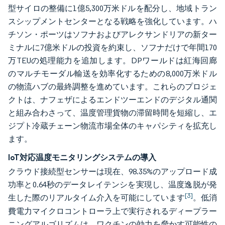
型サイロの整備に1億5,300万米ドルを配分し、地域トラン
スシップメントセンターとなる戦略を強化しています。ハ
チソン・ポーツはソフナおよびアレクサンドリアの新ター
ミナルに7億米ドルの投資を約束し、ソフナだけで年間170
万TEUの処理能力を追加します。DPワールドは紅海回廊
のマルチモーダル輸送を効率化するための8,000万米ドル
の物流ハブの最終調整を進めています。これらのプロジェ
クトは、ナフェザによるエンドツーエンドのデジタル通関
と組み合わさって、温度管理貨物の滞留時間を短縮し、エ
ジプト冷蔵チェーン物流市場全体のキャパシティを拡充し
ます。
IoT対応温度モニタリングシステムの導入
クラウド接続型センサーは現在、98.35%のアップロード成
功率と0.64秒のデータレイテンシを実現し、温度逸脱が発
[3]
生した際のリアルタイム介入を可能にしています
。低消
費電力マイクロコントローラ上で実行されるディープラー
ニングアルゴリズムは、ワクチンの効力を脅かす可能性の