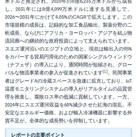
米ドルと推定され、2025年の6億6,235万米ドルから成長
し、2031年には8億4,099万米ドルに達する見通しで、
2026〜2031年にかけて4.05%のCAGRで拡大します。この
市場規模の成長は、記録的な加工食品輸出、製薬分野の二
桁成長、ならびにアフリカ・ヨーロッパ・アジアを結ぶ物
流回廊への継続的な政府投資によって支えられています。
スエズ運河沿いのエジプトの立地と、現在は輸出入の95%
をカバーする貿易円滑化のための国家シングルウィンドウ
（ナフェザ）の導入により、通関時間が短縮され、グロー
[1]
バルな物流事業者の参入が促進されています
。民間事業
者はグレードAの冷蔵スペースを急速に拡充しており、IoT
温度モニタリングシステムの導入がリアルタイムの品質管
理を推進し、腐敗ロス率の低減に貢献しています。一方、
2024年にスエズ運河収益を60%減少させた紅海の混乱、不
安定なエネルギー価格、および輸入冷凍機器に影響する外
貨不足が、全体的な成長勢いを抑制しています。
レポートの主要ポイント