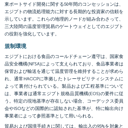
東ポートサイド開発に関する50年間のコンセッションは、
エジプトの物流処理能力に対する長期的な投資家の信頼を
示しています。これらの地理的ノードが組み合わさって、
三大陸間の温度管理貿易のゲートウェイとしてのエジプト
の役割を強化しています。
規制環境
エジプトにおける食品のコールドチェーン遵守は、国家食
品安全機構(NFSA)によって支えられており、食品事業者は
保管および輸送を通じて温度管理を維持することが求めら
れ、通常HACCPに準拠したトレーサビリティシステムに
よって裏付けられている。製品および工程基準について
は、事業者は通常エジプト規格品質機構(EOS)の要件に従
う。特定の現地基準が存在しない場合、コーデックス委員
会やISOなどの国際的に認知された基準が、特に輸出向け
事業者によって参照基準として用いられる。
貿易および国境手続きに関しては、輸出入の95%を対象と