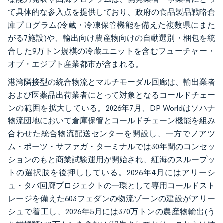
て具体的な参入点を提供しており、政府の食品製品戦略倉
庫プログラム(冷蔵・冷凍保管機能を備えた複数県にまた
がる7施設)や、輸出向け農産物向けの自動選別・梱包を統
合した9万トン規模の冷蔵ユニットを含むフューチャー・
オブ・エジプト産業都市が含まれる。
港湾隣接型の統合物流とマルチモーダル回廊は、輸出業者
および医薬品出荷業者にとって対象となるコールドチェー
ンの範囲を拡大している。2026年7月、DP Worldはソハナ
物流団地において倉庫保管とコールドチェーン機能を組み
合わせた統合物流配送センターを開設し、一方でノアツ
ム・ポーツ・サファガ・ターミナルでは30年間のコンセッ
ションのもと商業試験運用が開始され、紅海のスループッ
トの選択肢を後押ししている。2026年4月にはアリーシ
ュ・タバ回廊プロジェクトの一環として専用コールドスト
レージを備えた603フェダンの物流ゾーンの建設がアリー
シュで着工し、2026年5月には370万トンの農産物輸出(う