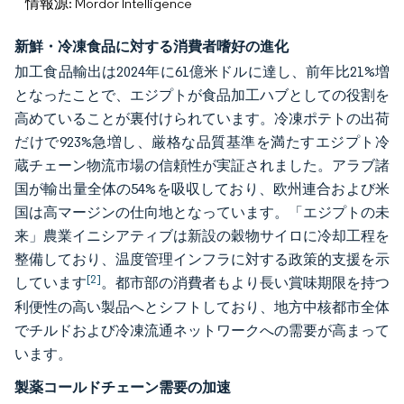
情報源: Mordor Intelligence
新鮮・冷凍食品に対する消費者嗜好の進化
加工食品輸出は2024年に61億米ドルに達し、前年比21%増
となったことで、エジプトが食品加工ハブとしての役割を
高めていることが裏付けられています。冷凍ポテトの出荷
だけで923%急増し、厳格な品質基準を満たすエジプト冷
蔵チェーン物流市場の信頼性が実証されました。アラブ諸
国が輸出量全体の54%を吸収しており、欧州連合および米
国は高マージンの仕向地となっています。「エジプトの未
来」農業イニシアティブは新設の穀物サイロに冷却工程を
整備しており、温度管理インフラに対する政策的支援を示
[2]
しています
。都市部の消費者もより長い賞味期限を持つ
利便性の高い製品へとシフトしており、地方中核都市全体
でチルドおよび冷凍流通ネットワークへの需要が高まって
います。
製薬コールドチェーン需要の加速