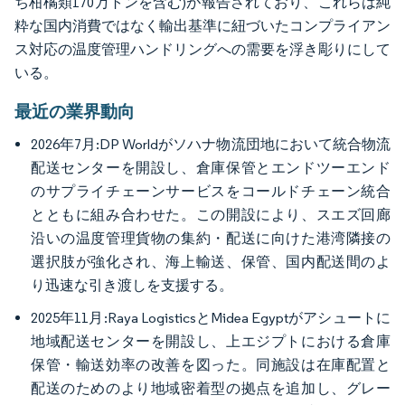
ち柑橘類170万トンを含む)が報告されており、これらは純
粋な国内消費ではなく輸出基準に紐づいたコンプライアン
ス対応の温度管理ハンドリングへの需要を浮き彫りにして
いる。
最近の業界動向
2026年7月:DP Worldがソハナ物流団地において統合物流
配送センターを開設し、倉庫保管とエンドツーエンド
のサプライチェーンサービスをコールドチェーン統合
とともに組み合わせた。この開設により、スエズ回廊
沿いの温度管理貨物の集約・配送に向けた港湾隣接の
選択肢が強化され、海上輸送、保管、国内配送間のよ
り迅速な引き渡しを支援する。
2025年11月:Raya LogisticsとMidea Egyptがアシュートに
地域配送センターを開設し、上エジプトにおける倉庫
保管・輸送効率の改善を図った。同施設は在庫配置と
配送のためのより地域密着型の拠点を追加し、グレー