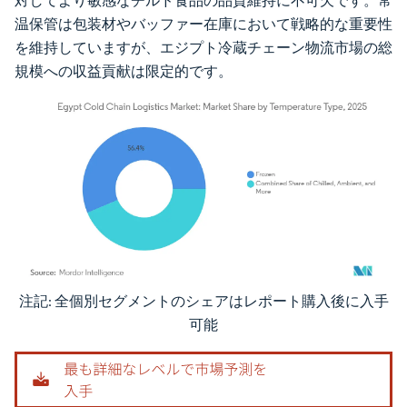
対してより敏感なチルド食品の品質維持に不可欠です。常
温保管は包装材やバッファー在庫において戦略的な重要性
を維持していますが、エジプト冷蔵チェーン物流市場の総
規模への収益貢献は限定的です。
注記: 全個別セグメントのシェアはレポート購入後に入手
画像 © Mordor Intelligence。再利用にはCC BY 4.0の表示が必要です。
可能