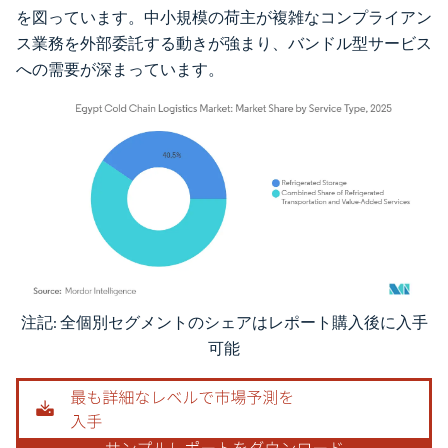
を図っています。中小規模の荷主が複雑なコンプライアン
ス業務を外部委託する動きが強まり、バンドル型サービス
への需要が深まっています。
注記: 全個別セグメントのシェアはレポート購入後に入手
画像 © Mordor Intelligence。再利用にはCC BY 4.0の表示が必要です。
可能