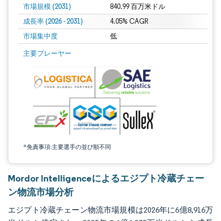
市場規模 (2031)
840.99 百万米ドル
成長率 (2026 - 2031)
4.05% CAGR
市場集中度
低
画像 © Mordor Intelligence。再利用にはCC BY 4.0の表示が必要です。
主要プレーヤー
*免責事項:主要選手の並び順不同
Mordor Intelligenceによるエジプト冷蔵チェー
ン物流市場分析
エジプト冷蔵チェーン物流市場規模は2026年に6億8,916万