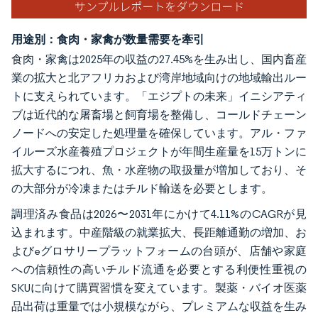
用途別：食肉・家禽が数量需要を牽引
食肉・家禽は2025年の収益の27.45%を生み出し、国内畜産
業の拡大と北アフリカおよび湾岸地域向けの地域輸出ルー
トに支えられています。「エジプトの未来」イニシアティ
ブは近代的な屠畜場と飼育場を整備し、コールドチェーン
ノードへの安定した処理量を確保しています。アル・ファ
イルーズ水産養殖プロジェクトが年間生産量を15万トンに
拡大するにつれ、魚・水産物の取扱量が増加しており、そ
の大部分が冷凍またはチルド輸送を必要とします。
調理済み食品は2026〜2031年にかけて4.11%のCAGRが見
込まれます。中産階級の就業拡大、長距離通勤の増加、お
よびeグロサリープラットフォームの台頭が、店舗や家庭
への信頼性の高いチルド流通を必要とする利便性重視の
SKUに向けて購買習慣を変えています。製薬・バイオ医薬
品出荷は重量では小規模ながら、プレミアムな収益を生み