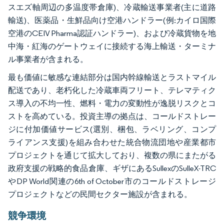
スエズ軸周辺の多温度帯倉庫)、冷蔵輸送事業者(主に道路
輸送)、医薬品・生鮮品向け空港ハンドラー(例:カイロ国際
空港のCEIV Pharma認証ハンドラー)、および冷蔵貨物を地
中海・紅海のゲートウェイに接続する海上輸送・ターミナ
ル事業者が含まれる。
最も価値に敏感な連結部分は国内幹線輸送とラストマイル
配送であり、老朽化した冷蔵車両フリート、テレマティク
ス導入の不均一性、燃料・電力の変動性が逸脱リスクとコ
ストを高めている。投資主導の拠点は、コールドストレー
ジに付加価値サービス(選別、梱包、ラベリング、コンプ
ライアンス支援)を組み合わせた統合物流団地や産業都市
プロジェクトを通じて拡大しており、複数の県にまたがる
政府支援の戦略的食品倉庫、ギザにあるSullexのSulleX-TRC
やDP World関連の6th of October市のコールドストレージ
プロジェクトなどの民間セクター施設が含まれる。
競争環境