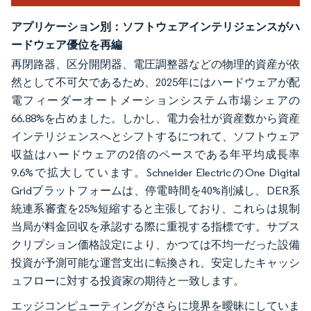
アプリケーション別：ソフトウェアインテリジェンスがハ
ードウェア優位を再編
再閉路器、区分開閉器、電圧調整器などの物理的資産が依
然として不可欠であるため、2025年にはハードウェアが配
電フィーダーオートメーションシステム市場シェアの
66.88%を占めました。しかし、電力会社が資産数から資産
インテリジェンスへとシフトするにつれて、ソフトウェア
収益はハードウェアの2倍のペースである年平均成長率
9.6%で拡大しています。Schneider ElectricのOne Digital
Gridプラットフォームは、停電時間を40%削減し、DER系
統連系審査を25%短縮すると主張しており、これらは規制
当局が料金回収を承認する際に重視する指標です。サブス
クリプション価格設定により、かつては不均一だった設備
投資が予測可能な運営支出に転換され、安定したキャッシ
ュフローに対する投資家の期待と一致します。
エッジコンピューティングがさらに境界を曖昧にしていま