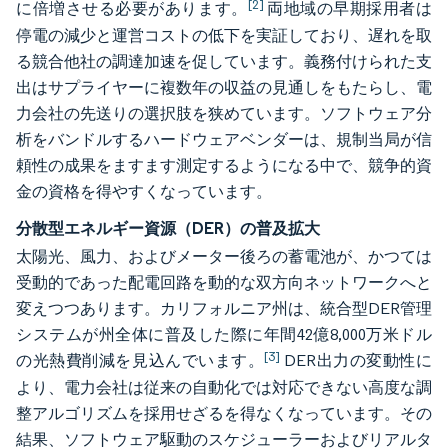
[2]
に倍増させる必要があります。
両地域の早期採用者は
停電の減少と運営コストの低下を実証しており、遅れを取
る競合他社の調達加速を促しています。義務付けられた支
出はサプライヤーに複数年の収益の見通しをもたらし、電
力会社の先送りの選択肢を狭めています。ソフトウェア分
析をバンドルするハードウェアベンダーは、規制当局が信
頼性の成果をますます測定するようになる中で、競争的資
金の資格を得やすくなっています。
分散型エネルギー資源（DER）の普及拡大
太陽光、風力、およびメーター後ろの蓄電池が、かつては
受動的であった配電回路を動的な双方向ネットワークへと
変えつつあります。カリフォルニア州は、統合型DER管理
システムが州全体に普及した際に年間42億8,000万米ドル
[3]
の光熱費削減を見込んでいます。
DER出力の変動性に
より、電力会社は従来の自動化では対応できない高度な調
整アルゴリズムを採用せざるを得なくなっています。その
結果、ソフトウェア駆動のスケジューラーおよびリアルタ