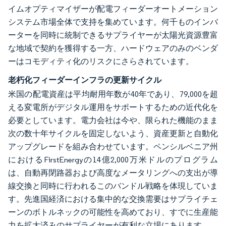
イムオプティマイザーが配電フィーダーオートメーション
システム市場全体で支持を集めています。何千ものインバ
ーターを同時に統制できるサプライヤーが太陽光資源豊富
な地域で契約を獲得する一方、ハードウェアのみのベンダ
ーはコモディティ化のリスクにさらされています。
老朽化フィーダーインフラの更新サイクル
米国の配電資産は平均耐用年数が40年であり、79,000を超
える変電所がデジタル運用をサポートするための近代化を
必要としています。電力会社は今や、限られた機能のまま
次の数十年サイクルを固定しないよう、資産更新と自動化
アップグレードを組み合わせています。ペンシルベニア州
におけるFirstEnergyの14億2,000万米ドルのプログラム
は、自動再閉路器および高度なメータリングへの支出が導
線交換と同時に行われるこのバンドル戦略を体現していま
す。先進国経済における集中的な交換需要はサプライチェ
ーンのボトルネックの可能性を高めており、すでに生産能
力を拡大済みのサプライヤーが有利な立場にあります。