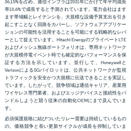
36.15%を占め、通信インフラは2031年にかけて年平均成長
率10.6%で成長すると予測されています。電力会社はます
ます帯域幅とレイテンシを、大規模な設備予算支出を引き
起こすことなく回路をカバーし、ソフトウェアアプリケー
ションの可能性を活用することを可能にする戦略的なレバ
ーとして捉えています。Hitachi EnergyのプライベートLTE
およびメッシュ無線ポートフォリオは、専用ネットワーク
が大規模停電イベント時でも確定的なパフォーマンスを保
証する方法を示しています。並行して、Honeywellと
Verizonによる5Gパイロットは、公共ネットワークが監視
トラフィックを安全かつ大規模に伝送できることを実証し
ています。したがって、競争領域は通信キャリア、産業用
ワイヤレス専門業者、およびエッジデバイスと接続性をバ
ンドルしようと競う従来の自動化OEMにまで及んでいま
す。
必須保護規格に結びついたリレー需要は持続しているもの
の、価格競争と長い更新サイクルが成長を抑制していま