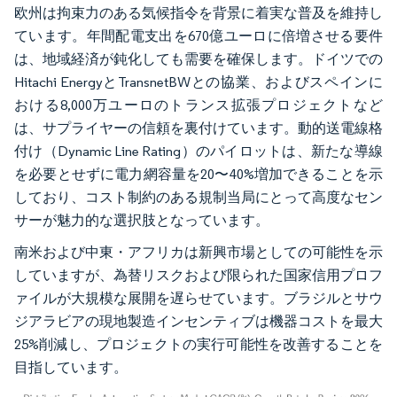
欧州は拘束力のある気候指令を背景に着実な普及を維持し
ています。年間配電支出を670億ユーロに倍増させる要件
は、地域経済が鈍化しても需要を確保します。ドイツでの
Hitachi EnergyとTransnetBWとの協業、およびスペインに
おける8,000万ユーロのトランス拡張プロジェクトなど
は、サプライヤーの信頼を裏付けています。動的送電線格
付け（Dynamic Line Rating）のパイロットは、新たな導線
を必要とせずに電力網容量を20〜40%増加できることを示
しており、コスト制約のある規制当局にとって高度なセン
サーが魅力的な選択肢となっています。
南米および中東・アフリカは新興市場としての可能性を示
していますが、為替リスクおよび限られた国家信用プロフ
ァイルが大規模な展開を遅らせています。ブラジルとサウ
ジアラビアの現地製造インセンティブは機器コストを最大
25%削減し、プロジェクトの実行可能性を改善することを
目指しています。