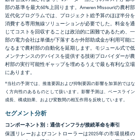
部の基準を最大60%上回ります。Ameren Missouriの農村部
近代化プログラムでは、プロジェクト総予算のほぼ半分を
消費する専用無線ソリューションが必要でした。料金を通
じてコストを回収することは政治的に困難であるため、一
部の電力会社は単価が下落するか外部助成金が利用可能に
なるまで農村部の自動化を延期します。モジュール式で低
メンテナンスのデバイスを提供する技術プロバイダーが農
村部の実行可能性ギャップを埋めるうえで最も有利な立場
にあります。
*当社の予測では、推進要因および抑制要因の影響を加算的ではな
く方向性のあるものとして扱います。影響予測は、ベースライン
成長、構成効果、および変数間の相互作用を反映しています。
セグメント分析
コンポーネント別：通信インフラが接続革命を牽引
保護リレーおよびコントローラーは2025年の市場規模の