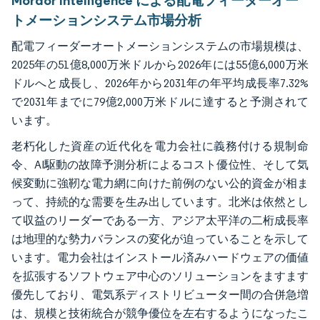
Mordor Intelligence による配電フィーダーオー
トメーションシステム市場分析
配電フィーダーオートメーションシステムの市場規模は、
2025年の51億8,000万米ドルから2026年には55億6,000万米
ドルへと成長し、2026年から2031年の年平均成長率7.32%
で2031年までに79億2,000万米ドルに達すると予測されて
います。
老朽化した資産の近代化を電力会社に義務付ける規制命
令、AI駆動の故障予測分析によるコスト優位性、そして気
候変動に強靭な電力網に向けた前例のない公的資金が相ま
って、持続的な需要を生み出しています。北米は依然とし
て収益のリーダーである一方、アジア太平洋の二桁成長率
は地理的な勢力バランスの変化が迫っていることを示して
います。電力会社はインストール済みハードウェアの価値
を拡張するソフトウェア中心のソリューションをますます
優先しており、電気系ディストリビューター間の合併急増
は、規模と技術統合が競争優位を左右するようになったこ