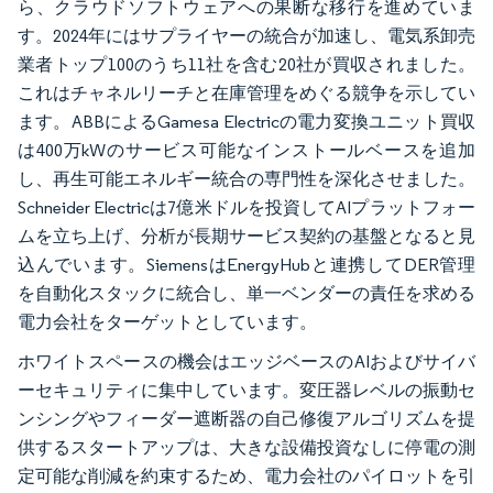
ら、クラウドソフトウェアへの果断な移行を進めていま
す。2024年にはサプライヤーの統合が加速し、電気系卸売
業者トップ100のうち11社を含む20社が買収されました。
これはチャネルリーチと在庫管理をめぐる競争を示してい
ます。ABBによるGamesa Electricの電力変換ユニット買収
は400万kWのサービス可能なインストールベースを追加
し、再生可能エネルギー統合の専門性を深化させました。
Schneider Electricは7億米ドルを投資してAIプラットフォー
ムを立ち上げ、分析が長期サービス契約の基盤となると見
込んでいます。SiemensはEnergyHubと連携してDER管理
を自動化スタックに統合し、単一ベンダーの責任を求める
電力会社をターゲットとしています。
ホワイトスペースの機会はエッジベースのAIおよびサイバ
ーセキュリティに集中しています。変圧器レベルの振動セ
ンシングやフィーダー遮断器の自己修復アルゴリズムを提
供するスタートアップは、大きな設備投資なしに停電の測
定可能な削減を約束するため、電力会社のパイロットを引