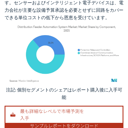
す。センサーおよびインテリジェント電子デバイスは、電
力会社が主要な設備予算承認を必要とせずに回路をカバー
できる単位コストの低下から恩恵を受けています。
注記: 個別セグメントのシェアはレポート購入後に入手可
画像 © Mordor Intelligence。再利用にはCC BY 4.0の表示が必要です。
能