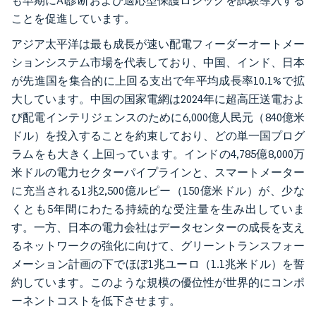
も早期にAI診断および適応型保護ロジックを試験導入する
ことを促進しています。
アジア太平洋は最も成長が速い配電フィーダーオートメー
ションシステム市場を代表しており、中国、インド、日本
が先進国を集合的に上回る支出で年平均成長率10.1%で拡
大しています。中国の国家電網は2024年に超高圧送電およ
び配電インテリジェンスのために6,000億人民元（840億米
ドル）を投入することを約束しており、どの単一国プログ
ラムをも大きく上回っています。インドの4,785億8,000万
米ドルの電力セクターパイプラインと、スマートメーター
に充当される1兆2,500億ルピー（150億米ドル）が、少な
くとも5年間にわたる持続的な受注量を生み出していま
す。一方、日本の電力会社はデータセンターの成長を支え
るネットワークの強化に向けて、グリーントランスフォー
メーション計画の下でほぼ1兆ユーロ（1.1兆米ドル）を誓
約しています。このような規模の優位性が世界的にコンポ
ーネントコストを低下させます。