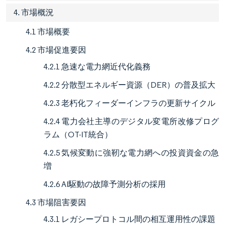
4. 市場概況
4.1 市場概要
4.2 市場促進要因
4.2.1 急速な電力網近代化義務
4.2.2 分散型エネルギー資源（DER）の普及拡大
4.2.3 老朽化フィーダーインフラの更新サイクル
4.2.4 電力会社主導のデジタル変電所改修プログ
ラム（OT-IT統合）
4.2.5 気候変動に強靭な電力網への投資資金の急
増
4.2.6 AI駆動の故障予測分析の採用
4.3 市場阻害要因
4.3.1 レガシープロトコル間の相互運用性の課題