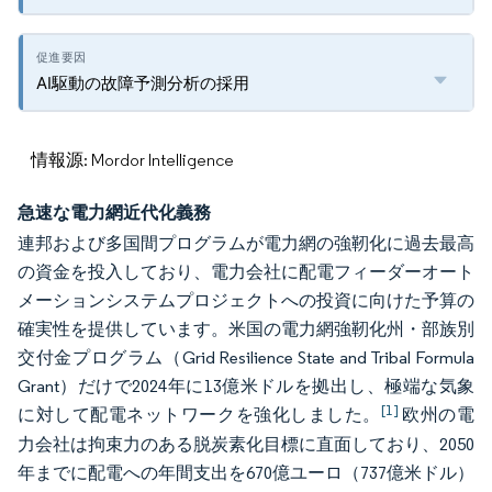
AI駆動の故障予測分析の採用
情報源: Mordor Intelligence
急速な電力網近代化義務
連邦および多国間プログラムが電力網の強靭化に過去最高
の資金を投入しており、電力会社に配電フィーダーオート
メーションシステムプロジェクトへの投資に向けた予算の
確実性を提供しています。米国の電力網強靭化州・部族別
交付金プログラム（Grid Resilience State and Tribal Formula
Grant）だけで2024年に13億米ドルを拠出し、極端な気象
[1]
に対して配電ネットワークを強化しました。
欧州の電
力会社は拘束力のある脱炭素化目標に直面しており、2050
年までに配電への年間支出を670億ユーロ（737億米ドル）