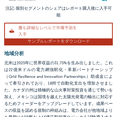
注記: 個別セグメントのシェアはレポート購入後に入手可
画像 © Mordor Intelligence。再利用にはCC BY 4.0の表示が必要です。
能
地域分析
北米は2025年に世界収益の31.75%を生み出しました。これ
は22億米ドルの電力網強靭化・革新パートナーシップ
（Grid Resilience and Innovation Partnerships）助成金によ
って牽引されており、18州で自動化支出を増加させまし
た。カナダの州は積極的な山火事対策投資を通じて勢いを
加え、メキシコは国境を越えた太陽光発電の輸出に対応す
るためフィーダーをアップグレードしています。成果ベー
スの収益を認める規制の枠組みは、電力会社が他地域より