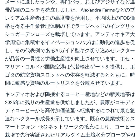
メートに適したランや、専門バラ、およびアジサイなど温
帯品種のニッチを確立しました。Alexandra Farmsなどのプ
レミアム生産者はこの高度帯を活用し、平均以上のFOB価
格を得る手作業管理体制の下でラージヘッドのイングリッ
シュガーデンローズを栽培しています。アンティオキア大
学周辺に集積するイノベーションハブは自動化の進歩を促
し、その代表例であるAIガイド型キク切り込みセレクター
が品質の一貫性と労働生産性を向上させています。ホセ・
マリア・コルドバ国際空港は代替輸出ゲートを提供し、ボ
ゴタの航空貨物スロットへの依存を軽減するとともに、時
間に敏感な貨物のルートリスクを分散させています。
キンディオおよび隣接するコーヒー産地などの新興地帯は
2025年に残りの生産量を供給しましたが、農家がコモディ
ティコーヒーから高付加価値茎へ転換するにつれて最も急
速なヘクタール成長を示しています。既存の農業技術とス
マートフォン・5G ネットワークの拡充により、コーヒー
栽培で先行実証されたリアルタイム土壌水分プローブやAI