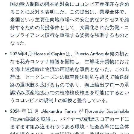
国の輸入制限の潜在的対象にコロンビア産花卉を含め
ることに反対を表明した。この提出は、業界全体で、
米国という主要仕向地市場への安定的なアクセスを維
持するための前提条件として、文書化された労働・コ
ンプライアンス慣行を重視する姿勢を強調するものと
なった。
2026年4月:Flores el Capiroは、Puerto Antioquia発の初と
なる花卉コンテナ輸送を開始し、生鮮花卉貨物におけ
る海上連携輸出物流の画期的な事例となった。この出
荷は、ピークシーズンの航空輸送制約を超えて輸送経
路の選択肢を広げるものであり、海上輸出フローの承
認済み原産地拠点での植物検疫検査を可能にするとい
うコロンビアの規制上の転換と整合している。
2024年11月:Alexandra FarmsがFlorverde Sustainable
Flowers認証を取得し、バイヤーの調達スコアカードに
ますます組み込まれつつある環境・社会基準に生産体