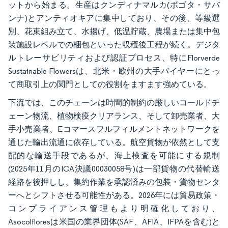
ットから始まる。生産はクンディナマルカ(ボゴタ・サバ
ンナ)とアンティオキアに集中しており、その後、等級選
別、花束組み立て、水揚げ、低温貯蔵、農場または集中包
装施設レベルでの梱包といった収穫後工程が続く。デジタ
ルトレーサビリティおよび認証プロセス、特にFlorverde
Sustainable Flowersは、北米・欧州の大手バイヤーにとっ
て商取引上の関門としての役割をますます強めている。
下流では、このチェーンは時間的制約の厳しいコールドチ
ェーン物流、植物検疫クリアランス、そして卸売業者、大
手小売業者、Eコマースフルフィルメントネットワークを
通じた輸出流通に依存している。航空貨物が依然として支
配的な輸送手段であるが、海上検査を可能にする規制
(2025年11月のICA決議00030058号)は一部貨物の代替輸送
経路を後押しし、集約作業を承認済みの包装・貨物センタ
ーへとシフトさせる可能性がある。2026年には貿易政策・
コンプライアンス管理もより明確化しており、
Asocolfloresは米国の業界団体(SAF、AFIA、IFPAを含む)と