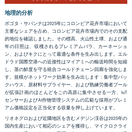
地理的分析
ボゴタ・サバンナは2025年にコロンビア花卉市場において
主要なシェアを占め、コロンビア花卉市場内でのその支配
的地位を確認しました。その標高、火山性土壌、および通
年の日照は、収穫されるプレミアムバラ、カーネーショ
ン、およびキクにとって最適な条件を生み出します。エル
ドラド国際空港への近接性はマイアミへの輸送時間を短縮
し、茎の鮮度を守る統合コールドチェーン回廊を強化しま
す。規模がネットワーク効果を生み出します：集中型パッ
クハウス、原材料サプライヤー、および熟練労働者プール
が拡張計画のほとんどをこの高原に集中させる一方、IoT
センサーおよびAI作物管理システムの広範な採用がプレミ
アム価格設定を正当化する収量を押し上げています。
リオネグロおよび近隣地区を含むメデジン渓谷は2025年の
国内生産において相応のシェアを獲得し、マイクロクライ