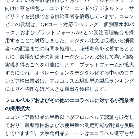
てシェアの過半数を獲得しており、パーセルネットワーク
向けに茎を梱包し、エンドツーエンドのデジタルトレーサ
ビリティを提供できる供給業者を優遇しています。コロン
ビアの農場は、QRコード対応ラベリング、個別茎水和パ
ック、およびプラットフォームAPIとの受注管理統合を採
用することで対応しました。デジタル注文は収穫から消費
者への配達までの時間を短縮し、花瓶寿命を改善するとと
もに、農場が従来の卸売オークションと比較して高い価格
実現を得ることを可能にします。プラットフォームが拡大
するにつれ、オペレーションをデジタル化する中小のコロ
ンビア輸出業者は、アルゴリズム駆動型の製品ランキング
により不均衡なほど大きな露出を獲得します。
フロルベルデおよびその他のエコラベルに対する小売業者
の採用拡大
コロンビア輸出品の半数以上がフロルベルデ認証を取得し
ており、農薬毒性および水使用量の測定可能な削減を反映
[2]
しています
。大手食料品チェーンはエコラベル遵守をサ