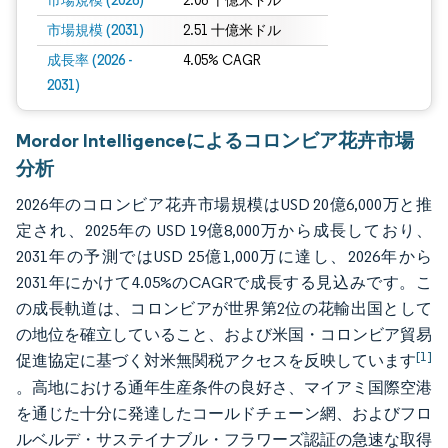
市場規模 (2026)
2.06 十億米ドル
市場規模 (2031)
2.51 十億米ドル
成長率 (2026 -
4.05% CAGR
2031)
Mordor Intelligenceによるコロンビア花卉市場
分析
2026年のコロンビア花卉市場規模はUSD 20億6,000万と推
定され、2025年の USD 19億8,000万から成長しており、
2031年の予測ではUSD 25億1,000万に達し、2026年から
2031年にかけて4.05%のCAGRで成長する見込みです。こ
の成長軌道は、コロンビアが世界第2位の花輸出国として
の地位を確立していること、および米国・コロンビア貿易
[1]
促進協定に基づく対米無関税アクセスを反映しています
。高地における通年生産条件の良好さ、マイアミ国際空港
を通じた十分に発達したコールドチェーン網、およびフロ
ルベルデ・サステイナブル・フラワーズ認証の急速な取得