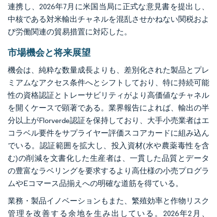
連携し、2026年7月に米国当局に正式な意見書を提出し、
中核である対米輸出チャネルを混乱させかねない関税およ
び労働関連の貿易措置に対応した。
市場機会と将来展望
機会は、純粋な数量成長よりも、差別化された製品とプレ
ミアムなアクセス条件へとシフトしており、特に持続可能
性の資格認証とトレーサビリティがより高価値なチャネル
を開くケースで顕著である。業界報告によれば、輸出の半
分以上がFlorverde認証を保持しており、大手小売業者はエ
コラベル要件をサプライヤー評価スコアカードに組み込ん
でいる。認証範囲を拡大し、投入資材(水や農薬毒性を含
む)の削減を文書化した生産者は、一貫した品質とデータ
の豊富なラベリングを要求するより高仕様の小売プログラ
ムやEコマース品揃えへの明確な道筋を得ている。
業務・製品イノベーションもまた、繁殖効率と作物リスク
管理を改善する余地を生み出している。2026年2月、