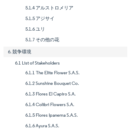
5.1.4 アルストロメリア
5.1.5 アジサイ
5.1.6 ユリ
5.1.7 その他の花
6. 競争環境
6.1 List of Stakeholders
6.1.1 The Elite Flower S.A.S.
6.1.2 Sunshine Bouquet Co.
6.1.3 Flores El Capiro S.A.
6.1.4 Colibri Flowers S.A.
6.1.5 Flores Ipanema S.A.S.
6.1.6 Ayura S.A.S.