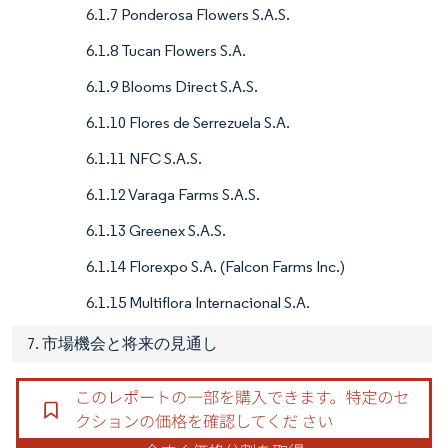
6.1.7 Ponderosa Flowers S.A.S.
6.1.8 Tucan Flowers S.A.
6.1.9 Blooms Direct S.A.S.
6.1.10 Flores de Serrezuela S.A.
6.1.11 NFC S.A.S.
6.1.12 Varaga Farms S.A.S.
6.1.13 Greenex S.A.S.
6.1.14 Florexpo S.A. (Falcon Farms Inc.)
6.1.15 Multiflora Internacional S.A.
7. 市場機会と将来の見通し