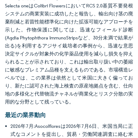
Selecta oneはColibri FlowersにおいてRCS 2.0基質不要発根
システムの商業実装に成功したと報告し、輸出向け茎の廃
棄削減と若苗性能標準化に向けた拡張可能なアプローチを
示した。作物保護に関しては、迅速なフィールド診断
(Agdia Phytophthora ImmunoStripsなど、30分未満で結果が
出る)を利用するアジサイ栽培者の事例から、迅速な意思
決定サイクルが対象外の化学薬品使用を減らし損失を抑え
られることが示されており、これは輸出取り扱い中の萎縮
に敏感なプレミアム品種を支えるものである。市場構造レ
ベルでは、この業界は依然として米国に大きく偏ってお
り、新たに認可された海上検査の原産地拠点を含む、仕向
地の多様化と代替物流チャネルが商業化とリスク分散の実
用的な分野として残っている。
最近の業界動向
2026年7月:Asocolfloresは2026年7月6日、米国当局に正
式なコメントを提出し、貿易・労働関連調査に絡む米