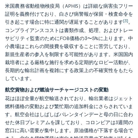
米国農務省動植物検疫局（APHIS）は詳細な病害虫フリー
証明を義務付けており、白さび病警報が保留・検査命令を
[3]
引き起こす場合に特に通関が遅延することがあります
。
コンプライアンスコストは書類作成、処理、およびトレー
サビリティ監査のためにFOB価格の3〜5%に上ります。中
小農場はこれらの間接費を吸収することに苦労しており、
新規生産者の参入を制限する可能性があります。米国国内
栽培者による厳格な施行を求める定期的なロビー活動が、
長期的な輸出計画を複雑にする政策上の不確実性をもたら
しています。
航空貨物および燃油サーチャージコストの変動
花はほぼ全量が航空輸送されており、輸出業者はジェット
燃料価格の変動および繁忙期の追加料金にさらされていま
す。航空会社はしばしばバレンタインデーと母の日に合わ
せた休日プレミアムを課しており、コロンビアは3週間の
窓口に高い需要が集中します。原油価格が下落する場合で