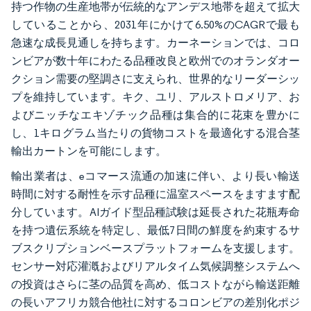
持つ作物の生産地帯が伝統的なアンデス地帯を超えて拡大
していることから、2031年にかけて6.50%のCAGRで最も
急速な成長見通しを持ちます。カーネーションでは、コロ
ンビアが数十年にわたる品種改良と欧州でのオランダオー
クション需要の堅調さに支えられ、世界的なリーダーシッ
プを維持しています。キク、ユリ、アルストロメリア、お
よびニッチなエキゾチック品種は集合的に花束を豊かに
し、1キログラム当たりの貨物コストを最適化する混合茎
輸出カートンを可能にします。
輸出業者は、eコマース流通の加速に伴い、より長い輸送
時間に対する耐性を示す品種に温室スペースをますます配
分しています。AIガイド型品種試験は延長された花瓶寿命
を持つ遺伝系統を特定し、最低7日間の鮮度を約束するサ
ブスクリプションベースプラットフォームを支援します。
センサー対応灌漑およびリアルタイム気候調整システムへ
の投資はさらに茎の品質を高め、低コストながら輸送距離
の長いアフリカ競合他社に対するコロンビアの差別化ポジ