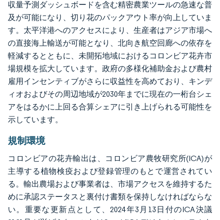
収量予測ダッシュボードを含む精密農業ツールの急速な普
及が可能になり、切り花のパックアウト率が向上していま
す。太平洋港へのアクセスにより、生産者はアジア市場へ
の直接海上輸送が可能となり、北向き航空回廊への依存を
軽減するとともに、未開拓地域におけるコロンビア花卉市
場規模を拡大しています。政府の多様化補助金および農村
雇用インセンティブがさらに収益性を高めており、キンデ
ィオおよびその周辺地域が2030年までに現在の一桁台シェ
アをはるかに上回る合算シェアに引き上げられる可能性を
示しています。
規制環境
コロンビアの花卉輸出は、コロンビア農牧研究所(ICA)が
主導する植物検疫および登録管理のもとで運営されてい
る。輸出農場および事業者は、市場アクセスを維持するた
めに承認ステータスと裏付け書類を保持しなければならな
い。重要な更新点として、2024年3月13日付のICA決議