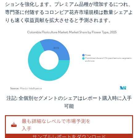
ションを強化します。プレミアム品種が増加するにつれ、
専門茎に付随するコロンビア花卉市場規模は数量シェアよ
りも速く収益貢献を拡大させると予測されます。
注記: 全個別セグメントのシェアはレポート購入時に入手
画像 © Mordor Intelligence。再利用にはCC BY 4.0の表示が必要です。
可能