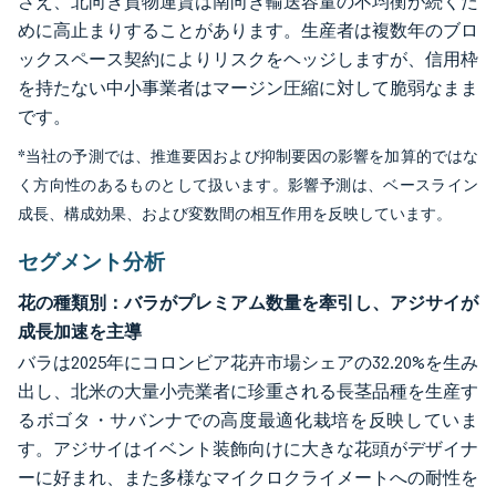
さえ、北向き貨物運賃は南向き輸送容量の不均衡が続くた
めに高止まりすることがあります。生産者は複数年のブロ
ックスペース契約によりリスクをヘッジしますが、信用枠
を持たない中小事業者はマージン圧縮に対して脆弱なまま
です。
*当社の予測では、推進要因および抑制要因の影響を加算的ではな
く方向性のあるものとして扱います。影響予測は、ベースライン
成長、構成効果、および変数間の相互作用を反映しています。
セグメント分析
花の種類別：バラがプレミアム数量を牽引し、アジサイが
成長加速を主導
バラは2025年にコロンビア花卉市場シェアの32.20%を生み
出し、北米の大量小売業者に珍重される長茎品種を生産す
るボゴタ・サバンナでの高度最適化栽培を反映していま
す。アジサイはイベント装飾向けに大きな花頭がデザイナ
ーに好まれ、また多様なマイクロクライメートへの耐性を