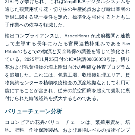
2191号が挙げられ、これはSimplifICAデジタルシステムを
通じた観賞用切り花・切り枝の生産拠点および輸出業者の
登録に関する統一要件を定め、標準化を強化するとともに
手作業への依存を軽減した。
輸出コンプライアンスは、Asocolflores が政府機関と連携
して主導する長年にわたる官民連携枠組みであるPlan
Pétaloのもとでの物流と安全確保の調整を通じて強化され
ている。2025年11月25日付のICA決議00030058号は、切り
花および観葉植物の海上輸出向けの明確な検査プログラム
を追加した。これには、包装工場、収穫後処理エリア、貨
物集約センターを植物検疫検査の原産地拠点として利用可
能にすることが含まれ、従来の航空回廊を超えて規制に裏
付けられた輸送経路を拡大するものである。
バリューチェーン分析
コロンビアの花卉バリューチェーンは、繁殖用資材、培
地、肥料、作物保護製品、および農場レベルの技術インプ