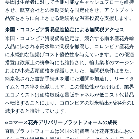
要因は生産者に対して予測可能なキャッシュフローを維持
させ、航空会社との長期契約を固定化させ、アウトプット
品質をさらに向上させる継続的な温室投資を支援します。
米国・コロンビア貿易促進協定による無関税アクセス
米国・コロンビア貿易促進協定は、競合する南米産花卉輸
入品に課される高水準の関税を撤廃し、コロンビア産花卉
に永続的な陸揚げコスト優位性を与えています。この優遇
措置は政策上の紛争時にも維持され、輸出業者のマージン
および小売店頭価格を保護しました。無関税条件はまた、
簡素化された書類手続きを通じた通関を加速し、リードタ
イムとロス率を低減します。この優位性がなければ、業界
エコノミストは価格敏感な量販チャネルが低コスト代替品
へ転換することにより、コロンビアの対米輸出が約4分の1
減少すると推計しています。
eコマース花卉デリバリープラットフォームの成長
直販プラットフォームは米国の消費者向け花卉支出におい