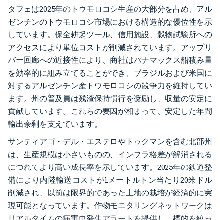
タフェは2025年のトウモロコシ生産の大部分を占め、アル
ゼンチンのトウモロコシ市場における構造的な優位性を示
しています。保全耕起ツール、信用施設、穀物試験所への
アクセスにより単位コストが削減されています。アップリ
バー回廊への近接性により、商社はパナマックス船積み量
を効率的に組み立てることができ、ブラジルおよび米国に
対するアルゼンチン産トウモロコシの競争力を維持してい
ます。州の普及員は残渣保持慣行を奨励し、収量の安定に
貢献しています。これらの要因が相まって、安定した年間
輸出余剰を支えています。
サンティアゴ・デル・エステロやトゥクマンを含む北部州
は、生産規模は小さいものの、インフラ格差が解消される
につれてより高い成長率を示しています。2025年の鉄道整
備により内陸輸送コストが1メートルトン当たり20米ドル
削減され、以前は限界的であった土地の栽培が経済的に実
現可能となっています。作物モニタリングネットワークは
リアルタイムの病害虫発生アラートを提供し、標的を絞っ