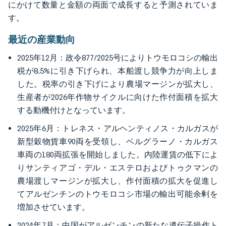
にかけて数量と金額の両面で成長すると予測されていま
す。
最近の産業動向
2025年12月：政令877/2025号によりトウモロコシの輸出
税が8.5%に引き下げられ、本船渡し競争力が向上しま
した。税率の引き下げにより農場マージンが拡大し、
生産者が2026年作物サイクルに向けた作付面積を拡大
する動機付けとなっています。
2025年6月：トレネス・アルヘンティノス・カルガスが
新型穀物貨車90両を受領し、ベルグラーノ・カルガス
車両の180両拡張を開始しました。内陸運賃の低下によ
りサンティアゴ・デル・エステロおよびトゥクマンの
農場渡しマージンが拡大し、作付面積の拡大を促進し
てアルゼンチンのトウモロコシ市場の輸出可能余剰を
増加させています。
2024年7月：中国がアルゼンチンの新たな遺伝子操作ト