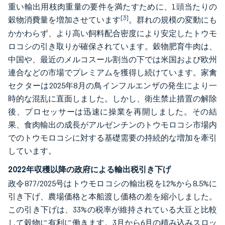
重い輸出用枝肉重量の要件を満たすために、1頭当たりの
[3]
穀物消費量を増加させています
。群れの規模の変動にも
かかわらず、より高い飼料配合密度により安定したトウモ
ロコシの引き取りが確保されています。穀物肥育牛肉は、
中国や、最近のメルコスール割当の下では米国および欧州
連合などの市場でプレミアムを獲得し続けています。家禽
セクターは2025年8月の鳥インフルエンザの発生により一
時的な混乱に直面しました。しかし、衛生禁止措置の解除
後、プロセッサーは迅速に操業を再開しました。その結
果、食肉輸出の成長がアルゼンチンのトウモロコシ市場内
でのトウモロコシに対する基礎需要の持続的な増加を牽引
しています。
2022年収穫以降の政府による輸出税引き下げ
政令877/2025号はトウモロコシの輸出税を12%から8.5%に
引き下げ、農場価格と本船渡し価格の差を縮小しました。
この引き下げは、33%の税率が維持されている大豆と比較
して穀物に有利に働きます。3月から6月の積み込みスロッ