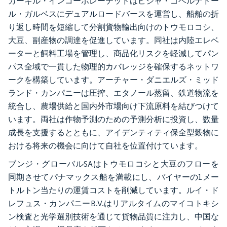
カーギル・インコーポレーテッドはビジャ・ゴベルナドー
ル・ガルベスにデュアルロードバースを運営し、船舶の折
り返し時間を短縮して分割貨物輸出向けのトウモロコシ、
大豆、副産物の調達を促進しています。同社は内陸エレベ
ーターと飼料工場を管理し、商品化リスクを軽減してパン
パス全域で一貫した物理的カバレッジを確保するネットワ
ークを構築しています。アーチャー・ダニエルズ・ミッド
ランド・カンパニーは圧搾、エタノール蒸留、鉄道物流を
統合し、農場供給と国内外市場向け下流原料を結びつけて
います。両社は作物予測のための予測分析に投資し、数量
成長を支援するとともに、アイデンティティ保全型穀物に
おける将来の機会に向けて自社を位置付けています。
ブンジ・グローバルSAはトウモロコシと大豆のフローを
同期させてパナマックス船を満載にし、バイヤーの1メー
トルトン当たりの運賃コストを削減しています。ルイ・ド
レフュス・カンパニーB.V.はリアルタイムのマイコトキシ
ン検査と光学選別技術を通じて貨物品質に注力し、中国な