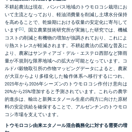
不耕起農法は現在、パンパス地域のトウモロコシ栽培にお
いて主流となっており、軽油消費量を削減し土壌水分保持
を高めることで、乾燥期における収量の安定化に寄与して
[1]
います
。国立農業技術研究所が実施した研究では、機械
コストの削減と有機物の増加が強調されており、これによ
り熱ストレスが軽減されます。不耕起農法の広範な普及に
より、農家はサンティアゴ・デル・エステロ西部など降雨
量が不規則な限界地域への拡大が可能となっています。コ
ルドバ穀物取引所の作物マッピングデータによると、農家
が大豆からより多様化した輪作体系へ移行するにつれ、
2025年から2026年シーズンのトウモロコシ作付け意向は
20%から25%増加すると予測されています。これらの農学
的進歩は、輸出と新興エタノール生産の両方に向けた原材
料の安定供給を確保することで、アルゼンチンのトウモロ
コシ市場を支えています。
トウモロコシ由来エタノール混合義務化に対する需要の増