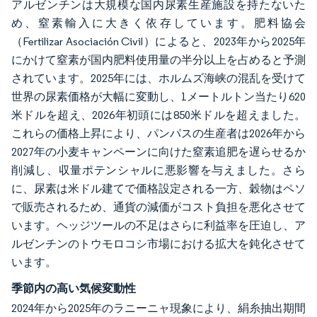
アルゼンチンは大規模な国内尿素生産施設を持たないた
め、窒素輸入に大きく依存しています。肥料協会
（Fertilizar Asociación Civil）によると、2023年から2025年
にかけて窒素が国内肥料使用量の半分以上を占めると予測
されています。2025年には、ホルムズ海峡の混乱を受けて
世界の尿素価格が大幅に変動し、1メートルトン当たり620
米ドルを超え、2026年初頭には850米ドルを超えました。
これらの価格上昇により、パンパスの生産者は2026年から
2027年の小麦キャンペーンに向けた窒素追肥を遅らせるか
削減し、収量ポテンシャルに悪影響を与えました。さら
に、尿素は米ドル建てで価格設定される一方、穀物はペソ
で販売されるため、通貨の減価がコスト負担を悪化させて
います。ヘッジツールの不足はさらに利益率を圧迫し、ア
ルゼンチンのトウモロコシ市場における拡大を鈍化させて
います。
季節内の高い気候変動性
2024年から2025年のラニーニャ現象により、絹糸抽出期間