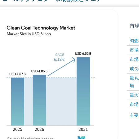
市
調査
市場規
市場規
成長率 
最も
場
画像 © Mordor Intelligence。再利用にはCC BY 4
最大
市場
画像 ©
主要