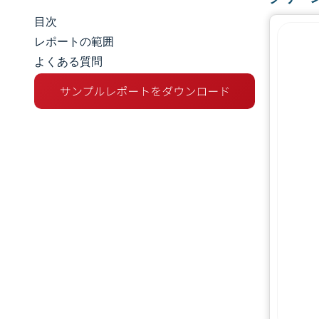
目次
市場規模とシェア
レポートの範囲
よくある質問
市場分析
トレンドとインサイト
セグメント分析
地理分析
競争環境
主要プレーヤー
業界の動向