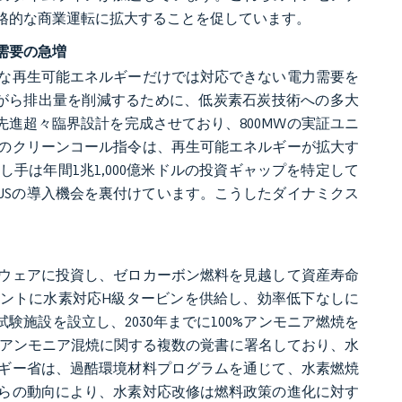
格的な商業運転に拡大することを促しています。
需要の急増
な再生可能エネルギーだけでは対応できない電力需要を
持しながら排出量を削減するために、低炭素石炭技術への多大
先進超々臨界設計を完成させており、800MWの実証ユニ
のクリーンコール指令は、再生可能エネルギーが拡大す
手は年間1兆1,000億米ドルの投資ギャップを特定して
CUSの導入機会を裏付けています。こうしたダイナミクス
ウェアに投資し、ゼロカーボン燃料を見越して資産寿命
ンプラントに水素対応H級タービンを供給し、効率低下なしに
燃焼試験施設を設立し、2030年までに100%アンモニア燃焼を
カ全域でアンモニア混焼に関する複数の覚書に署名しており、水
ギー省は、過酷環境材料プログラムを通じて、水素燃焼
らの動向により、水素対応改修は燃料政策の進化に対す