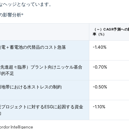
なヘッジとなっています。
の影響分析
*
（～）CAGR予測への
率（%）
発電＋蓄電池の代替品のコスト急落
-1.40%
C（先進超々臨界）プラント向けニッケル基合
-0.70%
界的不足
田地帯における水ストレスの制約
-0.50%
炭プロジェクトに対するESGに起因する資金
-1.10%
約
or Intelligence