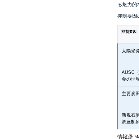
る魅力的
抑制要因
抑制要因
太陽光
AUS
金の世
主要炭
新規石
調達制
情報源: Mord