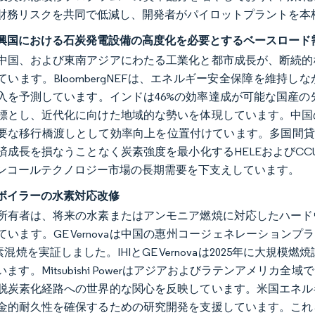
財務リスクを共同で低減し、開発者がパイロットプラントを本
興国における石炭発電設備の高度化を必要とするベースロード
中国、および東南アジアにわたる工業化と都市成長が、断続的
ています。BloombergNEFは、エネルギー安全保障を維
入を予測しています。インドは46%の効率達成が可能な国産の
標とし、近代化に向けた地域的な勢いを体現しています。中国
要な移行橋渡しとして効率向上を位置付けています。多国間貸し
済成長を損なうことなく炭素強度を最小化するHELEおよびC
ンコールテクノロジー市場の長期需要を下支えしています。
ボイラーの水素対応改修
所有者は、将来の水素またはアンモニア燃焼に対応したハード
ています。GE Vernovaは中国の惠州コージェネレーショ
素混焼を実証しました。IHIとGE Vernovaは2025年に大規模
ます。Mitsubishi Powerはアジアおよびラテンアメリ
脱炭素化経路への世界的な関心を反映しています。米国エネル
金的耐久性を確保するための研究開発を支援しています。これ