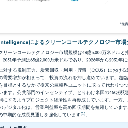
*免
or Intelligenceによるクリーンコールテクノロジー市
のクリーンコールテクノロジー市場規模は48億5,000万米ドルと推
2031年予測は65億2,000万米ドルであり、2026年から2031年
に対する規制圧力、炭素回収・利用・貯留（CCUS）におけ
の需要増加が相まって、投資の流れを押し進めています。超臨
を目標とするなかで従来の亜臨界ユニットに取って代わりつつ
います。公共部門のインセンティブ、とりわけ米国の45Q税
利にするようプロジェクト経済性を再形成しています。一方、
のデジタル化は、営業利益率を高め回収期間を短縮しています
(1)
の中期的な成長見通しを強化しています
。