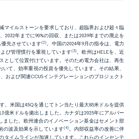
削減マイルストーンを要求しており、超臨界および超々臨
032年までに90%の回収、または2039年までの廃止を
(2)
も優先させています
。中国の2024年9月の指令は、電力
(3)
および管理慣行を重視しています
。欧州はHELEを、近
ラスとして位置付けています。そのため電力会社は、再生
において、効率重視の投資を優先しています。その結果、
、および関連CCUSインテグレーションのプロジェクト
。米国は45Qを通じてトン当たり最大85米ドルを提供
13億米ドルを拠出しました。カナダは2025年にアルバー
を拠出しました。欧州連合のイノベーション基金はセメント部
(4)
技術の波及効果を示しています
。内部収益率の改善に伴
のタイムラインが加速しています。これらのインセンテ