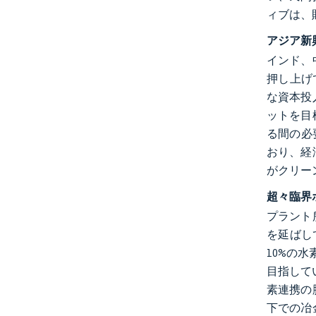
ィブは、
アジア新
インド、
押し上げ
な資本投
ットを目
る間の必
おり、経
がクリー
超々臨界
プラント
を延ばし
10%の水
目指してい
素連携の
下での冶