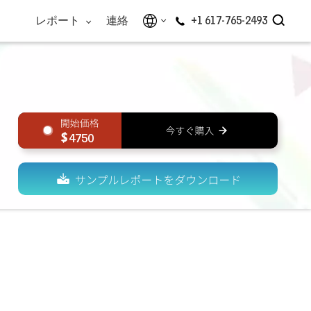
レポート
連絡
+1 617-765-2493
4750