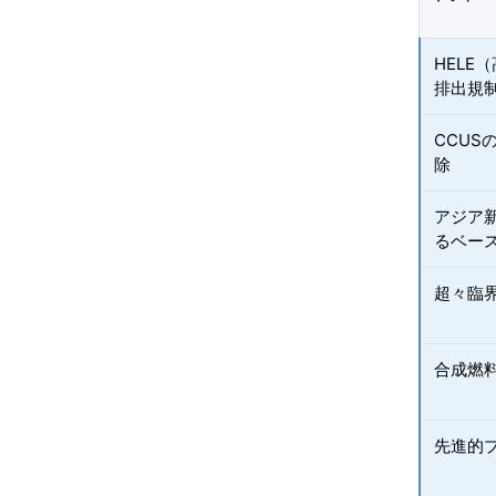
HEL
排出規
CCU
除
アジア
るベー
超々臨
合成燃
先進的