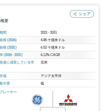
シェア
場概要
期間
2021 - 2031
模 (2026)
4.85 十億米ドル
模 (2031)
6.52 十億米ドル
(2026 - 2031)
6.12% CAGR
急速に成長している市
北米
.0の表示が必要です。
市場
アジア太平洋
集中度
低
 Mordor Intelligence。再利用にはCC BY 4.0の表示が必要です。
プレーヤー