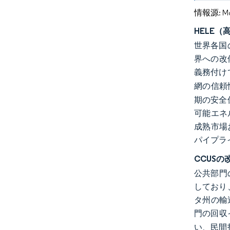
情報源: Mord
HELE
世界各国
界への改
義務付け
網の信頼
期の安全
可能エネ
成熟市場
パイプラ
CCUS
公共部門
しており
タ州の輸
門の回収
い、民間