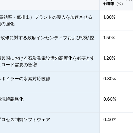
影響率（%）
E（高効率・低排出）プラントの導入を加速させる
1.80%
制の強化
Sの改修に対する政府インセンティブおよび税額控
1.50%
新興国における石炭発電設備の高度化を必要とす
1.20%
スロード需要の急増
界ボイラーの水素対応改修
0.80%
料混焼義務化
0.60%
プロセス制御ソフトウェア
0.40%