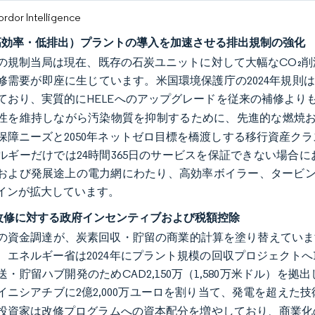
or Intelligence
（高効率・低排出）プラントの導入を加速させる排出規制の強化
の規制当局は現在、既存の石炭ユニットに対して大幅なCO₂
修需要が即座に生じています。米国環境保護庁の2024年規則は、2
ており、実質的にHELEへのアップグレードを従来の補修より
性を維持しながら汚染物質を抑制するために、先進的な燃焼
保障ニーズと2050年ネットゼロ目標を橋渡しする移行資産ク
ルギーだけでは24時間365日のサービスを保証できない場合
および発展途上の電力網にわたり、高効率ボイラー、タービン
インが拡大しています。
の改修に対する政府インセンティブおよび税額控除
の資金調達が、炭素回収・貯留の商業的計算を塗り替えています
、エネルギー省は2024年にプラント規模の回収プロジェクトへ
送・貯留ハブ開発のためCAD2,150万（1,580万米ドル）
イニシアチブに2億2,000万ユーロを割り当て、発電を超えた
投資家は改修プログラムへの資本配分を増やしており、商業化