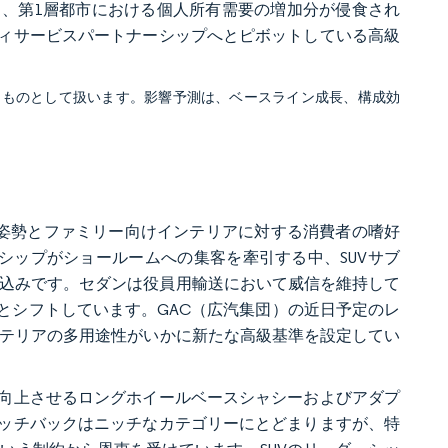
、第1層都市における個人所有需要の増加分が侵食され
ィサービスパートナーシップへとピボットしている高級
るものとして扱います。影響予測は、ベースライン成長、構成効
の運転姿勢とファミリー向けインテリアに対する消費者の嗜好
フラッグシップがショールームへの集客を牽引する中、SUVサブ
する見込みです。セダンは役員用輸送において威信を維持して
とシフトしています。GAC（広汽集団）の近日予定のレ
インテリアの多用途性がいかに新たな高級基準を設定してい
向上させるロングホイールベースシャシーおよびアダプ
ッチバックはニッチなカテゴリーにとどまりますが、特