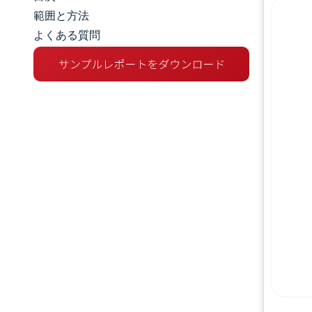
市場規模とシェア
範囲と方法
よくある質問
市場分析
トレンドとインサイト
セグメント分析
地理分析
規制環境
バリューチェーン分析
競争環境
主要プレーヤー
機会と展望