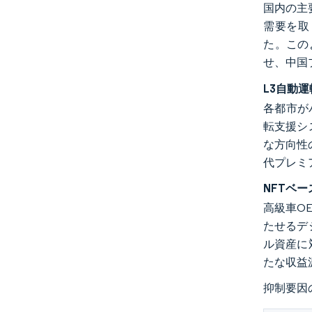
国内の主
需要を取り
た。この
せ、中国
L3自動
各都市が
転支援シ
な方向性
代プレミ
NFTベ
高級車O
たせるデ
ル資産に
たな収益
抑制要因