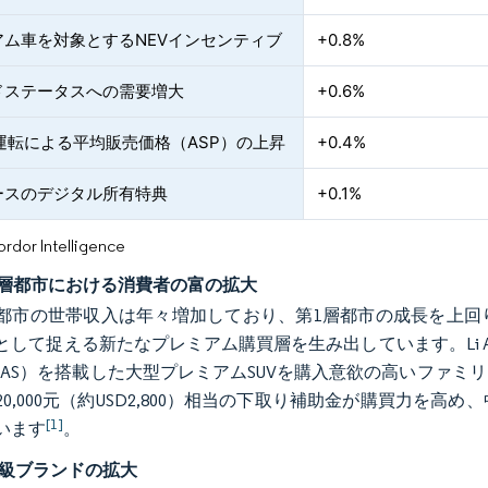
アム車を対象とするNEVインセンティブ
+0.8%
ドステータスへの需要増大
+0.6%
運転による平均販売価格（ASP）の上昇
+0.4%
ベースのデジタル所有特典
+0.1%
or Intelligence
3層都市における消費者の富の拡大
都市の世帯収入は年々増加しており、第1層都市の成長を上回
して捉える新たなプレミアム購買層を生み出しています。Li Aut
DAS）を搭載した大型プレミアムSUVを購入意欲の高いファ
20,000元（約USD2,800）相当の下取り補助金が購買力を
[1]
います
。
高級ブランドの拡大