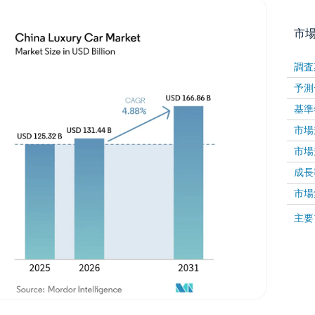
市
調査
予測
基準
市場規
市場規
成長率 
画像 © Mordor Intelligence。再利用にはCC BY 4
市場
画像 ©
主要