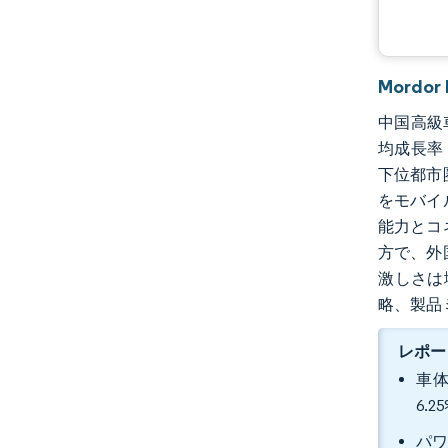
業界の動向
Mordo
中国高級車
均成長率（
下位都市
をモバイ
能力とコ
方で、外
激しさは
略、製品
レポー
車体
6.
パワ