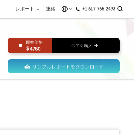
レポート
連絡
+1 617-765-2493
4750