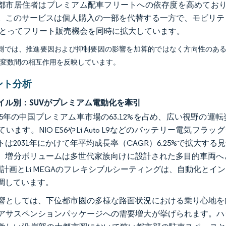
都市居住者はプレミアム配車フリートへの依存度を高めており
。このサービスは個人購入の一部を代替する一方で、モビリテ
にとってフリート販売機会を同時に拡大しています。
予測では、推進要因および抑制要因の影響を加算的ではなく方向性のあ
び変数間の相互作用を反映しています。
ント分析
イル別：SUVがプレミアム電動化を牽引
2025年の中国プレミアム車市場の63.12%を占め、広い視野
います。NIO ES6やLi Auto L9などのバッテリー電気
トは2031年にかけて年平均成長率（CAGR）6.25%で拡大
、増分ボリュームは多世代家族向けに設計された多目的車両へ
開計画とLi MEGAのフレキシブルシーティングは、自動化と
調しています。
響としては、下位都市圏の多様な路面状況における乗り心地を
アサスペンションパッケージへの需要増大が挙げられます。ハ