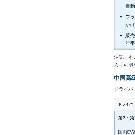
自動
ブラ
かけ
販売
年平
注記：本レ
入手可能
中国高
ドライバ
ドライバ
第2・
国内E