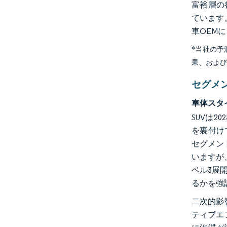
富裕層の
ています
車OEM
*当社の
果、およ
セグメ
車体スタ
SUVは
を裏付けて
セグメン
いますが
ベル3展
るかを強
二次的影
ティブエ