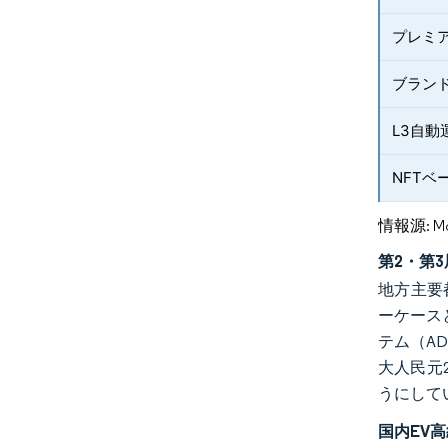
プレミ
ブラン
L3自動
NFT
情報源: Mord
第2・第
地方主要
ーケースと
テム（A
大人民元
うにして
国内EV