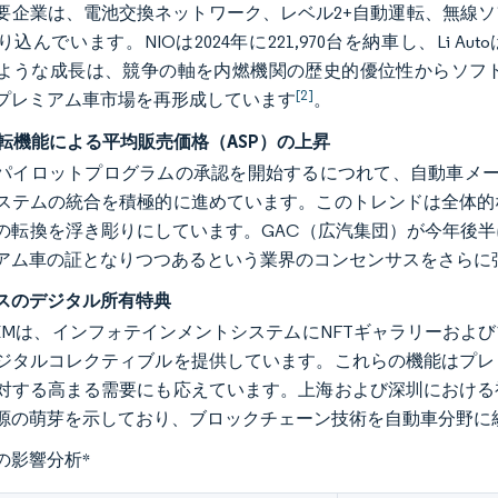
要企業は、電池交換ネットワーク、レベル2+自動運転、無線ソ
込んでいます。NIOは2024年に221,970台を納車し、Li 
ような成長は、競争の軸を内燃機関の歴史的優位性からソフ
[2]
プレミアム車市場を再形成しています
。
運転機能による平均販売価格（ASP）の上昇
パイロットプログラムの承認を開始するにつれて、自動車メー
ステムの統合を積極的に進めています。このトレンドは全体的
の転換を浮き彫りにしています。GAC（広汽集団）が今年後
アム車の証となりつつあるという業界のコンセンサスをさらに
ースのデジタル所有特典
EMは、インフォテインメントシステムにNFTギャラリーおよ
ジタルコレクティブルを提供しています。これらの機能はプレ
対する高まる需要にも応えています。上海および深圳における
源の萌芽を示しており、ブロックチェーン技術を自動車分野に
の影響分析
*