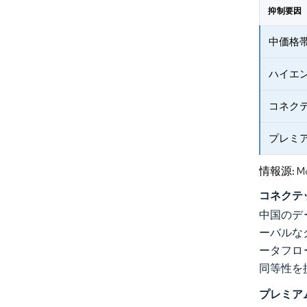
抑制要因
中価格
ハイエ
コネク
プレミ
情報源: Mord
コネクテ
中国のデ
ーバルな
ータフロ
同等性を
プレミア