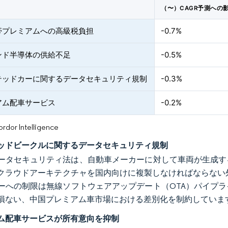
（〜）CAGR予測への
帯プレミアムへの高級税負担
-0.7%
ンド半導体の供給不足
-0.5%
テッドカーに関するデータセキュリティ規制
-0.3%
アム配車サービス
-0.2%
or Intelligence
ッドビークルに関するデータセキュリティ規制
ータセキュリティ法は、自動車メーカーに対して車両が生成す
クラウドアーキテクチャを国内向けに複製しなければならない
ーへの制限は無線ソフトウェアアップデート（OTA）パイプ
損ない、中国プレミアム車市場における差別化を制約していま
ム配車サービスが所有意向を抑制