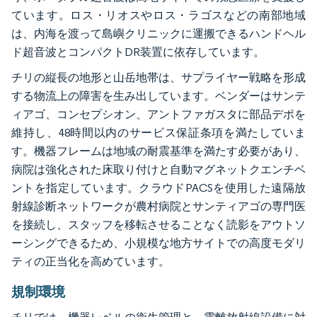
ています。ロス・リオスやロス・ラゴスなどの南部地域
は、内海を渡って島嶼クリニックに運搬できるハンドヘル
ド超音波とコンパクトDR装置に依存しています。
チリの縦長の地形と山岳地帯は、サプライヤー戦略を形成
する物流上の障害を生み出しています。ベンダーはサンテ
ィアゴ、コンセプシオン、アントファガスタに部品デポを
維持し、48時間以内のサービス保証条項を満たしていま
す。機器フレームは地域の耐震基準を満たす必要があり、
病院は強化された床取り付けと自動マグネットクエンチベ
ントを指定しています。クラウドPACSを使用した遠隔放
射線診断ネットワークが農村病院とサンティアゴの専門医
を接続し、スタッフを移転させることなく読影をアウトソ
ーシングできるため、小規模な地方サイトでの高度モダリ
ティの正当化を高めています。
規制環境