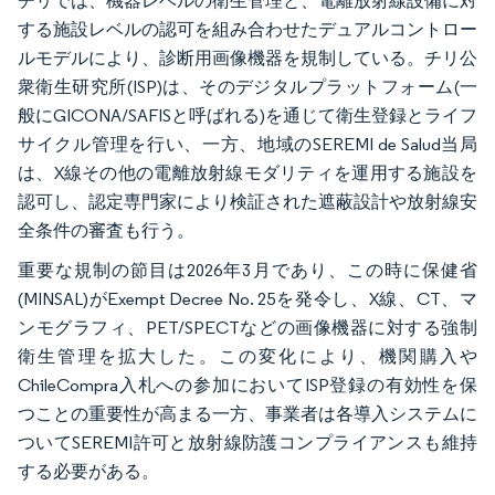
チリでは、機器レベルの衛生管理と、電離放射線設備に対
する施設レベルの認可を組み合わせたデュアルコントロー
ルモデルにより、診断用画像機器を規制している。チリ公
衆衛生研究所(ISP)は、そのデジタルプラットフォーム(一
般にGICONA/SAFISと呼ばれる)を通じて衛生登録とライフ
サイクル管理を行い、一方、地域のSEREMI de Salud当局
は、X線その他の電離放射線モダリティを運用する施設を
認可し、認定専門家により検証された遮蔽設計や放射線安
全条件の審査も行う。
重要な規制の節目は2026年3月であり、この時に保健省
(MINSAL)がExempt Decree No. 25を発令し、X線、CT、マ
ンモグラフィ、PET/SPECTなどの画像機器に対する強制
衛生管理を拡大した。この変化により、機関購入や
ChileCompra入札への参加においてISP登録の有効性を保
つことの重要性が高まる一方、事業者は各導入システムに
ついてSEREMI許可と放射線防護コンプライアンスも維持
する必要がある。