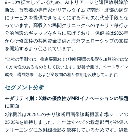
8～10%拡大しているため、AIトリアージと遠隔放射線診
断は、首都圏の専門家がリアルタイムで南部・北部の病院
にサービスを提供できるようにする不可欠な代替手段とな
っています。高収入の民間クリニックへのキャリア移行が
公的施設のギャップをさらに広げており、保健省は2026年
から研修医枠の共同資金提供と海外フェローシップの支援
を開始するよう促されています。
*当社の予測では、推進要因および抑制要因の影響を加算的ではな
く方向性のあるものとして扱います。影響予測は、ベースライン
成長、構成効果、および変数間の相互作用を反映しています。
セグメント分析
モダリティ別：X線の優位性がMRIイノベーションの課題
に直面
X線機器は2025年のチリ診断用画像診断機器市場シェアの
25.05%を維持しました。これはすべての救急部門が外傷ス
クリーニングに放射線撮影を依存しているためです。線量