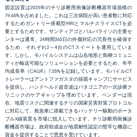
固定設置は2025年のチリ診断用画像診断機器市場規模の
79.65%を占めました。これは三次病院が高い患者数に対応
するためガントリー搭載型MRIとマルチスライスCTを必
要とするためです。サンティアゴとバルパライソの主要セ
ンターは通常、24時間365日の外傷対応の冗長性を確保す
るため、それぞれ2～4台のCTスイートを運用していま
す。しかし、モバイルシステムは山岳地形と島嶼コミュニ
ティが輸送可能なソリューションを必要とするため、年平
均成長率（CAGR）7.55%を記録しています。モバイルCT
トレーラーはアントファガスタの採掘キャンプにサービス
を提供し、ハンドヘルド超音波はパタゴニアの一次診療ク
リニックのケアギャップを埋めています。ベンダーは現
在、地震リスクに関連するチリの国家災害対策プロトコル
に対応して、救急車に搭載できるバッテリー駆動のポータ
ブルX線装置を市場に投入しています。チリ診断用画像診
断機器市場は、政府助成金が地震耐性認定の堅牢な機器に
資金を提供することで恩恵を受けています。