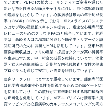
ています。PET-CTの拡大は、サンティアゴ空港を通じた
新たな放射性医薬品輸入チャネルに伴い、同位体配送時間
の短縮をもたらしています。心臓病学は最高の年平均成長
率（CAGR）8.05%を示しており、512スライスCTシステ
ムはサブ秒の冠動脈スキャンを提供し、迅速な心臓専門医
レビューのためのクラウドPACSと統合しています。神経
学は、高齢者人口の増加に関連した脳卒中トリアージと認
知症研究のために高度なMRIを活用しています。整形外科
画像診断収益は、チリの農業・採掘セクターが高い骨折率
を生み出すため、中一桁台の成長を維持しています。消化
器・婦人科画像診断は、定期的な内視鏡検査と女性の健康
プログラムを通じて安定した需要を維持しています。
臨床ワークフローはますます重複しています。腫瘍専門医
は化学療法誘発性心毒性を監視するために心臓ゲートCT
を使用しており、この慣行が共有機器に対する部門横断的
な正当化を促進しています。AIアルゴリズムは腫瘍学の病
変マッピングと心臓病学のカルシウムスコアリングの両方