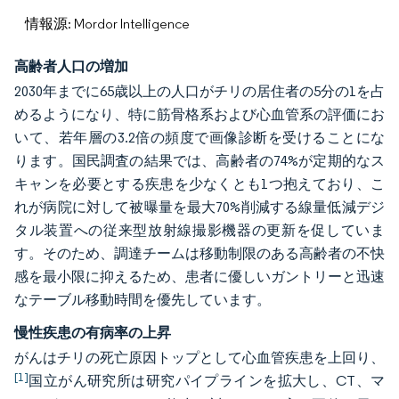
情報源: Mordor Intelligence
高齢者人口の増加
2030年までに65歳以上の人口がチリの居住者の5分の1を占
めるようになり、特に筋骨格系および心血管系の評価にお
いて、若年層の3.2倍の頻度で画像診断を受けることにな
ります。国民調査の結果では、高齢者の74%が定期的なス
キャンを必要とする疾患を少なくとも1つ抱えており、こ
れが病院に対して被曝量を最大70%削減する線量低減デジ
タル装置への従来型放射線撮影機器の更新を促していま
す。そのため、調達チームは移動制限のある高齢者の不快
感を最小限に抑えるため、患者に優しいガントリーと迅速
なテーブル移動時間を優先しています。
慢性疾患の有病率の上昇
がんはチリの死亡原因トップとして心血管疾患を上回り、
[1]
国立がん研究所は研究パイプラインを拡大し、CT、マ