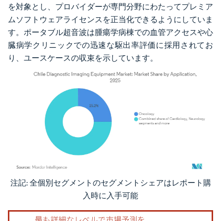
を対象とし、プロバイダーが専門分野にわたってプレミア
ムソフトウェアライセンスを正当化できるようにしていま
す。ポータブル超音波は腫瘍学病棟での血管アクセスや心
臓病学クリニックでの迅速な駆出率評価に採用されてお
り、ユースケースの収束を示しています。
注記: 全個別セグメントのセグメントシェアはレポート購
画像 © Mordor Intelligence。再利用にはCC BY 4.0の表示が必要です。
入時に入手可能