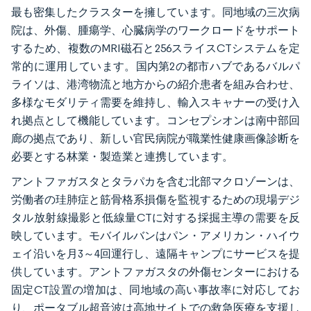
最も密集したクラスターを擁しています。同地域の三次病
院は、外傷、腫瘍学、心臓病学のワークロードをサポート
するため、複数のMRI磁石と256スライスCTシステムを定
常的に運用しています。国内第2の都市ハブであるバルパ
ライソは、港湾物流と地方からの紹介患者を組み合わせ、
多様なモダリティ需要を維持し、輸入スキャナーの受け入
れ拠点として機能しています。コンセプシオンは南中部回
廊の拠点であり、新しい官民病院が職業性健康画像診断を
必要とする林業・製造業と連携しています。
アントファガスタとタラパカを含む北部マクロゾーンは、
労働者の珪肺症と筋骨格系損傷を監視するための現場デジ
タル放射線撮影と低線量CTに対する採掘主導の需要を反
映しています。モバイルバンはパン・アメリカン・ハイウ
ェイ沿いを月3～4回運行し、遠隔キャンプにサービスを提
供しています。アントファガスタの外傷センターにおける
固定CT設置の増加は、同地域の高い事故率に対応してお
り、ポータブル超音波は高地サイトでの救急医療を支援し