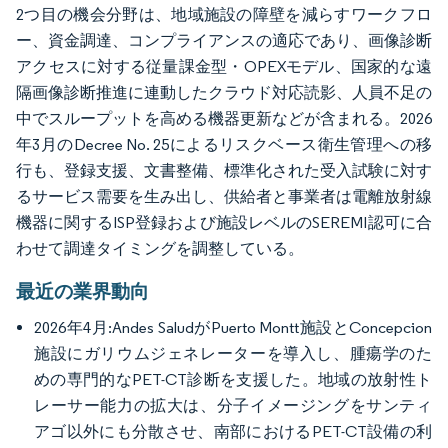
2つ目の機会分野は、地域施設の障壁を減らすワークフロ
ー、資金調達、コンプライアンスの適応であり、画像診断
アクセスに対する従量課金型・OPEXモデル、国家的な遠
隔画像診断推進に連動したクラウド対応読影、人員不足の
中でスループットを高める機器更新などが含まれる。2026
年3月のDecree No. 25によるリスクベース衛生管理への移
行も、登録支援、文書整備、標準化された受入試験に対す
るサービス需要を生み出し、供給者と事業者は電離放射線
機器に関するISP登録および施設レベルのSEREMI認可に合
わせて調達タイミングを調整している。
最近の業界動向
2026年4月:Andes SaludがPuerto Montt施設とConcepcion
施設にガリウムジェネレーターを導入し、腫瘍学のた
めの専門的なPET-CT診断を支援した。地域の放射性ト
レーサー能力の拡大は、分子イメージングをサンティ
アゴ以外にも分散させ、南部におけるPET-CT設備の利