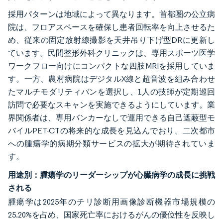
採用パターンは地域によって異なります。首都圏の公立病
院は、フロアスペースを確保し患者回転率を向上させるた
め、従来の固定放射線撮影を天井吊り下げ型DRに更新し
ています。民間整形外科クリニックは、専用スポーツ医学
ワークフロー向けにコンパクトな四肢MRIを採用していま
す。一方、農村病院はデジタルX線と超音波を組み合わせ
たマルチモダリティバンを選択し、1人の技師が定期巡回
訪問で必要なスキャンを実施できるようにしています。業
界関係者は、専用バンカーなしで運用できる自己遮蔽型モ
バイルPET-CTの将来的な成長を見込んでおり、二次都市
への腫瘍学的病期分類サービスの拡大が期待されていま
す。
用途別：腫瘍学のリーダーシップが心臓病学の成長に挑戦
される
腫瘍学は2025年のチリ診断用画像診断機器市場規模の
25.20%を占め、国家死亡率におけるがんの優位性を反映し