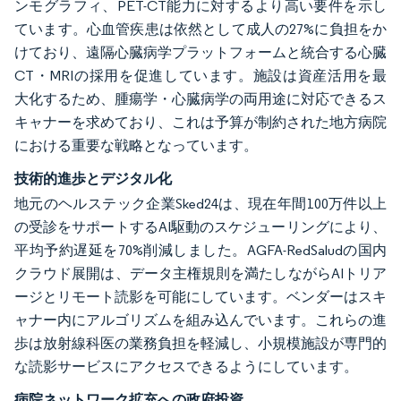
ンモグラフィ、PET-CT能力に対するより高い要件を示し
ています。心血管疾患は依然として成人の27%に負担をか
けており、遠隔心臓病学プラットフォームと統合する心臓
CT・MRIの採用を促進しています。施設は資産活用を最
大化するため、腫瘍学・心臓病学の両用途に対応できるス
キャナーを求めており、これは予算が制約された地方病院
における重要な戦略となっています。
技術的進歩とデジタル化
地元のヘルステック企業Sked24は、現在年間100万件以上
の受診をサポートするAI駆動のスケジューリングにより、
平均予約遅延を70%削減しました。AGFA-RedSaludの国内
クラウド展開は、データ主権規則を満たしながらAIトリア
ージとリモート読影を可能にしています。ベンダーはスキ
ャナー内にアルゴリズムを組み込んでいます。これらの進
歩は放射線科医の業務負担を軽減し、小規模施設が専門的
な読影サービスにアクセスできるようにしています。
病院ネットワーク拡充への政府投資