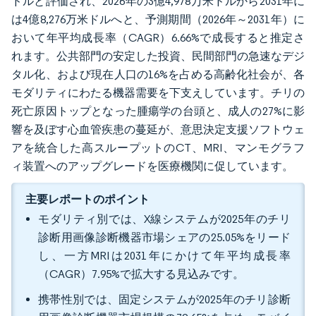
ドルと評価され、2026年の3億4,978万米ドルから2031年に
は4億8,276万米ドルへと、予測期間（2026年～2031年）に
おいて年平均成長率（CAGR）6.66%で成長すると推定さ
れます。公共部門の安定した投資、民間部門の急速なデジ
タル化、および現在人口の16%を占める高齢化社会が、各
モダリティにわたる機器需要を下支えしています。チリの
死亡原因トップとなった腫瘍学の台頭と、成人の27%に影
響を及ぼす心血管疾患の蔓延が、意思決定支援ソフトウェ
アを統合した高スループットのCT、MRI、マンモグラフ
ィ装置へのアップグレードを医療機関に促しています。
主要レポートのポイント
モダリティ別では、X線システムが2025年のチリ
診断用画像診断機器市場シェアの25.05%をリード
し、一方MRIは2031年にかけて年平均成長率
（CAGR）7.95%で拡大する見込みです。
携帯性別では、固定システムが2025年のチリ診断