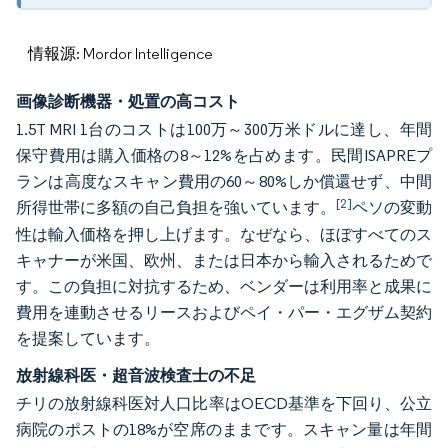
情報源: Mordor Intelligence
画像診断機器・処置の高コスト
1.5T MRI 1台のコストは100万～300万米ドルに達し、年間
保守費用は購入価格の8～12%を占めます。民間ISAPREプ
ランは高度なスキャン費用の60～80%しか償還せず、中間
[2]
所得世帯に多額の自己負担を強いています。
ペソの変動
性は輸入価格を押し上げます。なぜなら、ほぼすべてのス
キャナーが米国、欧州、または日本から輸入されるためで
す。この負担に対抗するため、ベンダーは利用率と成果に
費用を連動させるリースおよびペイ・パー・エグザム契約
を提案しています。
放射線科医・超音波検査士の不足
チリの放射線科医対人口比率はOECD基準を下回り、公立
病院のポストの18%が空席のままです。スキャン量は年間