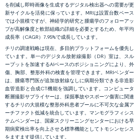
を削減し即時画像を生成するデジタル検出器への需要が更
新サイクルを活発に保っています。MRIは設置台数ベース
では小規模ですが、神経学的研究と腫瘍学のフォローアッ
プが高解像度と軟部組織の詳細を必要とするため、年平均
成長率（CAGR）7.95%で成長しています。
チリの調達戦略は現在、多目的プラットフォームを優先し
ています。単一のデジタル放射線撮影（DR）室は、スル
ープットを加速するAIベースのポジショニングにより、外
傷、胸部、整形外科の検査を管理できます。MRIベンダー
は、腫瘍専門医が追加放射線なしに病期分類できる非造影
血管造影と合成CT機能を強調しています。コンピュータ
断層撮影サプライヤーは、採掘事故やスポーツ傷害に関連
するチリの大規模な整形外科患者プールに不可欠な金属ア
ーチファクト低減を統合しています。マンモグラフィシス
テムベンダーは、国家スクリーニングセンターにおける早
期病変検出率を向上させる標準機能としてトモシンセシス
をますます提供しています。