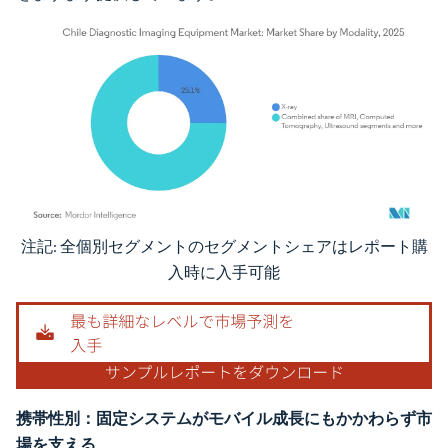
注記: 全個別セグメントのセグメントシェアはレポート購
画像 © Mordor Intelligence。再利用にはCC BY 4.0の表示が必要です。
入時に入手可能
携帯性別：固定システムがモバイル成長にもかかわらず市
場を支える