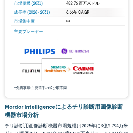
市場規模 (2031)
482.76 百万米ドル
成長率 (2026 - 2031)
6.66% CAGR
市場集中度
中
画像 © Mordor Intelligence。再利用にはCC BY 4.0の表示が必要です。
主要プレーヤー
*免責事項:主要選手の並び順不同
Mordor Intelligenceによるチリ診断用画像診断
機器市場分析
チリ診断用画像診断機器市場規模は2025年に3億2,794万米