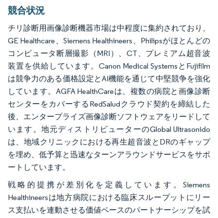
競合状況
チリ診断用画像診断機器市場は中程度に集約されており、
GE Healthcare、Siemens Healthineers、Philipsがほとんどの
コンピュータ断層撮影（MRI）、CT、プレミアム超音波
装置を供給しています。Canon Medical SystemsとFujifilm
は競争力のある価格設定とAI機能を通じて中堅競争を強化
しています。AGFA HealthCareは、複数の病院と画像診断
センターをカバーするRedSaludクラウド契約を締結した
後、エンタープライズ画像診断ソフトウェアをリードして
います。地元ディストリビューターのGlobal Ultrasonido
は、地域クリニックにおける再生超音波とDRのギャップ
を埋め、低予算と迅速なターンアラウンドサービスをサポ
ートしています。
戦略的提携が差別化を定義しています。Siemens
Healthineersは地方病院における臨床スループットにリー
ス支払いを連動させる価値ベースのパートナーシップを試