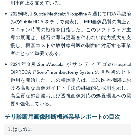
用率向上を支えている。
2025年5月:Subtle MedicalがHospilineを通じてFDA承認済
みのSubtleHD AIをチリで発表し、MRI画像品質の向上と
スキャン時間の短縮を目指した。このソフトウェア主
導の展開は、磁石の即時更新を伴わない能力拡大を支
援し、機器コストや放射線科医の制約に対応する事業
者にとって重要である。
2024年8月:SonoVascularがサンティアゴのHospital
DIPRECAでSonoThrombectomy Systemの世界初のヒト
適用を開始した。この臨床導入は、三次医療機関にお
ける高度な画像ガイド下手法の継続的な採用を示し、
高品質な超音波および透視画像対応の処置環境への需
要を強化している。
チリ診断用画像診断機器業界レポートの目次
1. はじめに