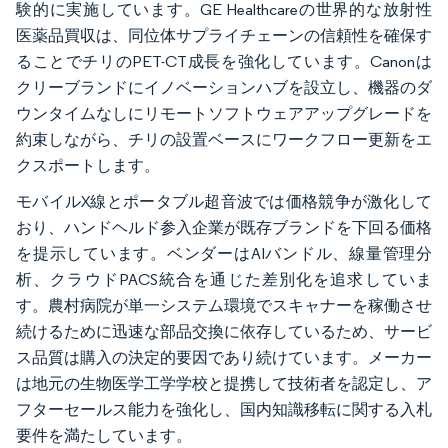
験的に実施しています。GE Healthcareの世界的な放射性
医薬品買収は、同位体サプライチェーンの信頼性を確保す
ることでチリのPET-CT成長を強化しています。Canonは
クリーブランドにイノベーションハブを設立し、機器のダ
ウンタイムなしにリモートソフトウェアアップグレードを
約束しながら、チリの設置ベースにワークフロー更新をエ
クスポートします。
モバイルX線とポータブル超音波では価格競争が激化して
おり、ハンドヘルド参入企業が既存ブランドを下回る価格
を提示しています。ベンダーはAIバンドル、線量管理分
析、クラウドPACS統合を通じた差別化を追求していま
す。農村病院が単一システム環境でスキャナーを稼働させ
続けるために迅速な部品交換に依存しているため、サービ
ス品質は購入の決定的要因であり続けています。メーカー
は地元の生物医学工学学校と提携して技術者を認定し、ア
フターセールス能力を強化し、国内知識移転に関する入札
要件を満たしています。