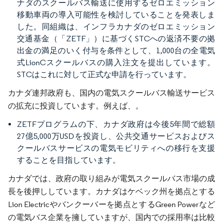
ナダのスクールバス輸送に使用するゼロエミッション
移動車両の導入可能性を検討していることを発表しま
した。同組織は、インフラカナダのゼロエミッション
交通基金（「ZETF」）に基づくSTCへの返済不要の拠
出金の満足のいく付与を条件として、1,000台の全電気
式LionCスクールバスの購入注文を提出しています。
STCはこれに対して正式な申請を行っています。
カナダ連邦政府も、国内の電気スクールバス輸送サービス
の拡充に投資しています。例えば、。
ZETFプログラムの下、カナダ政府は今後5年間で総額
27億5,000万USDを投資し、公共交通サービスおよびス
クールバスサービスの電気モビリティへの移行を支援
することを目指しています。
カナダでは、政府の取り組みが電気スクールバス市場の成
長を後押ししています。カナダはケベック州を拠点とする
Lion Electricやバンクーバーを拠点とするGreen Powerなど
の電気バス企業を擁していますが、国内での採用率は比較