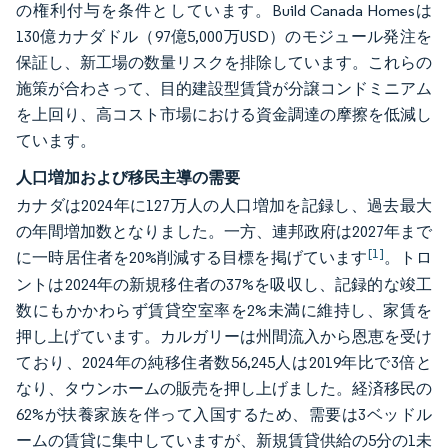
の権利付与を条件としています。Build Canada Homesは
130億カナダドル（97億5,000万USD）のモジュール発注を
保証し、新工場の数量リスクを排除しています。これらの
施策が合わさって、目的建設型賃貸が分譲コンドミニアム
を上回り、高コスト市場における資金調達の摩擦を低減し
ています。
人口増加および移民主導の需要
カナダは2024年に127万人の人口増加を記録し、過去最大
の年間増加数となりました。一方、連邦政府は2027年まで
[1]
に一時居住者を20%削減する目標を掲げています
。トロ
ントは2024年の新規移住者の37%を吸収し、記録的な竣工
数にもかかわらず賃貸空室率を2%未満に維持し、家賃を
押し上げています。カルガリーは州間流入から恩恵を受け
ており、2024年の純移住者数56,245人は2019年比で3倍と
なり、タウンホームの販売を押し上げました。経済移民の
62%が扶養家族を伴って入国するため、需要は3ベッドル
ームの賃貸に集中していますが、新規賃貸供給の5分の1未