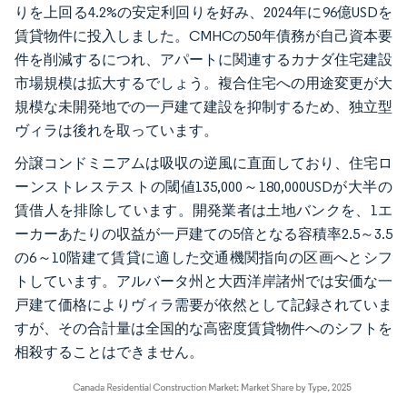
りを上回る4.2%の安定利回りを好み、2024年に96億USDを
賃貸物件に投入しました。CMHCの50年債務が自己資本要
件を削減するにつれ、アパートに関連するカナダ住宅建設
市場規模は拡大するでしょう。複合住宅への用途変更が大
規模な未開発地での一戸建て建設を抑制するため、独立型
ヴィラは後れを取っています。
分譲コンドミニアムは吸収の逆風に直面しており、住宅ロ
ーンストレステストの閾値135,000～180,000USDが大半の
賃借人を排除しています。開発業者は土地バンクを、1エ
ーカーあたりの収益が一戸建ての5倍となる容積率2.5～3.5
の6～10階建て賃貸に適した交通機関指向の区画へとシフ
トしています。アルバータ州と大西洋岸諸州では安価な一
戸建て価格によりヴィラ需要が依然として記録されていま
すが、その合計量は全国的な高密度賃貸物件へのシフトを
相殺することはできません。