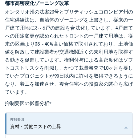
都市高密度化ゾーニング改革
オンタリオ州の法案23号とブリティッシュコロンビア州の
住宅供給法は、自治体のゾーニングを上書きし、従来の一
戸建て用地に3～6戸の建設を合法化しています。4戸建て
への用途変更が認められたトロントの一戸建て用地は、従
来の区画より35～40%高い価格で取引されており、土地価
値を解放して建設業者が交通機関近くの未利用地を取得す
る動きを促進しています。権利付与による高密度化はソフ
トコストリスクを削減し、かつて裁量審査で18ヶ月を要し
ていたプロジェクトが90日以内に許可を取得できるように
なり、着工を加速させ、複合住宅への投資家の関心を広げ
ています。
抑制要因の影響分析
*
資材・労働コストの上昇