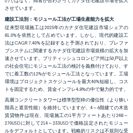
のではなく、両者が合わさってカナダ住宅建設市場を拡大
させています。
建設工法別：モジュール工法が工場生産能力を拡大
従来型現場施工は2025年のカナダ住宅建設市場シェアの
81.0%を依然として占めています。しかし、現代的建設工
法はCAGR 7.40%を記録すると予測されており、プレファ
ブシステムに関連するカナダ住宅建設市場規模の拡大を加
速させています。ブリティッシュコロンビア州は50戸以上
の社会住宅にモジュール工法の検討を義務付けており、す
でに着工数の12%がモジュール工法となっています。工場
環境はプロジェクトスケジュールを最大40%短縮し、コス
トを固定するため、賃金インフレ4.8%の中で魅力的です。
高層コンクリートタワーは標準型型枠の優位性（より狭い
階高と遮音性能）を維持していますが、4～6階建ての木造
賃貸物件は現在、現場施工の1平方フィートあたり248～
270USDに対して214～233USDで価格設定されたモジュー
ルをデフォルトとしています。戦略的リスクは不規則な受