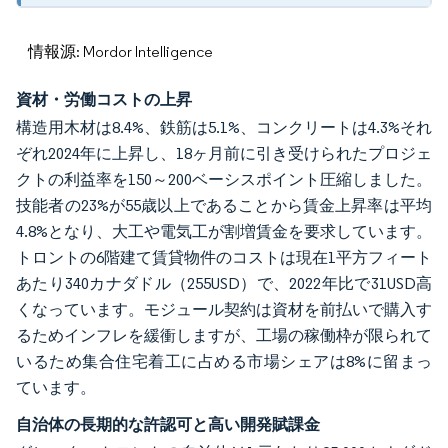
情報源: Mordor Intelligence
資材・労働コストの上昇
構造用木材は8.4%、鉄筋は5.1%、コンクリートは4.3%それ
ぞれ2024年に上昇し、18ヶ月前に引き受けられたプロジェ
クトの利益率を150～200ベーシスポイント圧縮しました。
技能者の23%が55歳以上であることから賃金上昇率は平均
4.8%となり、大工や電気工が割増賃金を要求しています。
トロントの6階建て賃貸物件のコストは現在1平方フィート
あたり340カナダドル（255USD）で、2022年比で31USD高
くなっています。モジュール契約は資材を前払いで購入す
るためインフレを緩衝しますが、工場の稼働枠が限られて
いるため集合住宅着工に占める市場シェアは8%に留まっ
ています。
自治体の長期的な許認可と高い開発賦課金