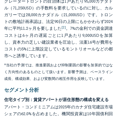
グレータートロントの自治体は1戸あたり95,000カナダド
ル（71,250USD）の手数料を要求しているのに対し、カル
ガリーでは28,000カナダドル（21,000USD）です。トロン
トの敷地計画承認は、法定90日の上限にもかかわらず2024
[2]
年に平均11.2ヶ月を要しました
。7%の金利での資金調達
コストは6ヶ月の遅延ごとに1戸あたり9,000USDを加算
し、資本力の乏しい建設業者を圧迫し、法案16号が費用を
コストの5%に上限設定しているモントリオールなどの都
市へと誘導しています。
*当社の予測では、推進要因および抑制要因の影響を加算的ではな
く方向性のあるものとして扱います。影響予測は、ベースライン
成長、構成効果、および変数間の相互作用を反映しています。
セグメント分析
住宅タイプ別：賃貸アパートが居住形態の構成を変える
アパート・コンドミニアムは2025年のカナダ住宅建設市場
シェアの62.0%を占めました。機関投資家は10年国債利回