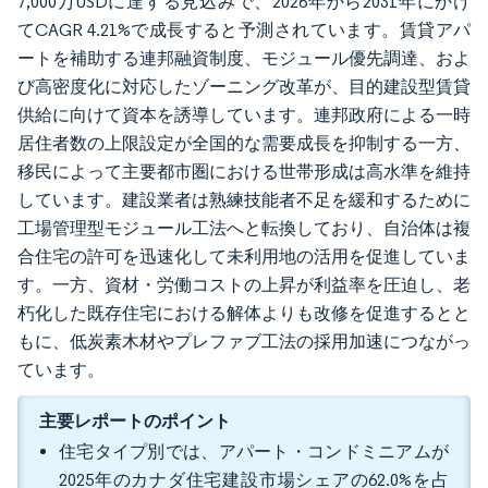
7,000万USDに達する見込みで、2026年から2031年にかけ
てCAGR 4.21%で成長すると予測されています。賃貸アパ
ートを補助する連邦融資制度、モジュール優先調達、およ
び高密度化に対応したゾーニング改革が、目的建設型賃貸
供給に向けて資本を誘導しています。連邦政府による一時
居住者数の上限設定が全国的な需要成長を抑制する一方、
移民によって主要都市圏における世帯形成は高水準を維持
しています。建設業者は熟練技能者不足を緩和するために
工場管理型モジュール工法へと転換しており、自治体は複
合住宅の許可を迅速化して未利用地の活用を促進していま
す。一方、資材・労働コストの上昇が利益率を圧迫し、老
朽化した既存住宅における解体よりも改修を促進するとと
もに、低炭素木材やプレファブ工法の採用加速につながっ
ています。
主要レポートのポイント
住宅タイプ別では、アパート・コンドミニアムが
2025年のカナダ住宅建設市場シェアの62.0%を占