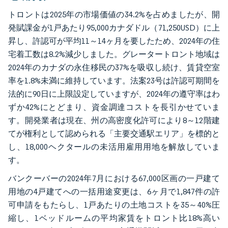
トロントは2025年の市場価値の34.2%を占めましたが、開
発賦課金が1戸あたり95,000カナダドル（71,250USD）に上
昇し、許認可が平均11～14ヶ月を要したため、2024年の住
宅着工数は8.2%減少しました。グレータートロント地域は
2024年のカナダの永住移民の37%を吸収し続け、賃貸空室
率を1.8%未満に維持しています。法案23号は許認可期間を
法的に90日に上限設定していますが、2024年の遵守率はわ
ずか42%にとどまり、資金調達コストを長引かせていま
す。開発業者は現在、州の高密度化許可により8～12階建
てが権利として認められる「主要交通駅エリア」を標的と
し、18,000ヘクタールの未活用雇用用地を解放していま
す。
バンクーバーの2024年7月における67,000区画の一戸建て
用地の4戸建てへの一括用途変更は、6ヶ月で1,847件の許
可申請をもたらし、1戸あたりの土地コストを35～40%圧
縮し、1ベッドルームの平均家賃をトロント比18%高い