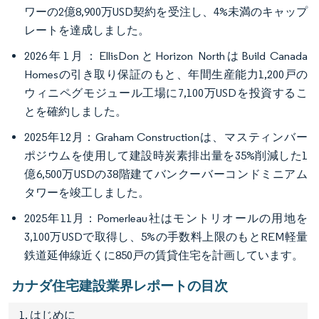
ワーの2億8,900万USD契約を受注し、4%未満のキャップ
レートを達成しました。
2026年1月：EllisDonとHorizon NorthはBuild Canada
Homesの引き取り保証のもと、年間生産能力1,200戸の
ウィニペグモジュール工場に7,100万USDを投資するこ
とを確約しました。
2025年12月：Graham Constructionは、マスティンバー
ポジウムを使用して建設時炭素排出量を35%削減した1
億6,500万USDの38階建てバンクーバーコンドミニアム
タワーを竣工しました。
2025年11月：Pomerleau社はモントリオールの用地を
3,100万USDで取得し、5%の手数料上限のもとREM軽量
鉄道延伸線近くに850戸の賃貸住宅を計画しています。
カナダ住宅建設業界レポートの目次
1. はじめに