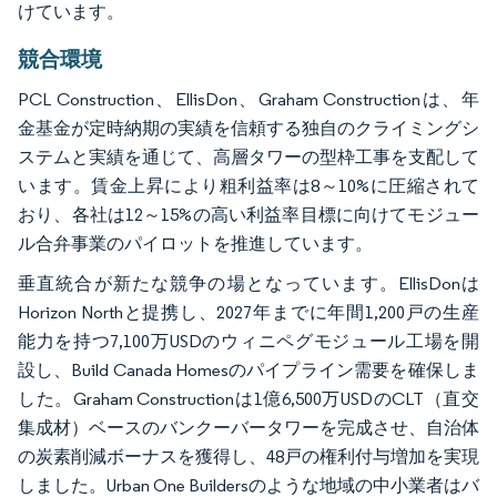
けています。
競合環境
PCL Construction、EllisDon、Graham Constructionは、年
金基金が定時納期の実績を信頼する独自のクライミングシ
ステムと実績を通じて、高層タワーの型枠工事を支配して
います。賃金上昇により粗利益率は8～10%に圧縮されて
おり、各社は12～15%の高い利益率目標に向けてモジュー
ル合弁事業のパイロットを推進しています。
垂直統合が新たな競争の場となっています。EllisDonは
Horizon Northと提携し、2027年までに年間1,200戸の生産
能力を持つ7,100万USDのウィニペグモジュール工場を開
設し、Build Canada Homesのパイプライン需要を確保しま
した。Graham Constructionは1億6,500万USDのCLT（直交
集成材）ベースのバンクーバータワーを完成させ、自治体
の炭素削減ボーナスを獲得し、48戸の権利付与増加を実現
しました。Urban One Buildersのような地域の中小業者はバ