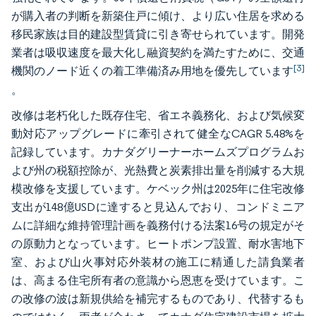
が購入者の判断を新築住戸に傾け、より広い住居を求める
移民家族は目的建設型賃貸に引き寄せられています。開発
業者は吸収速度を最大化し融資契約を満たすために、交通
[3]
機関のノード近くの着工準備済み用地を優先しています
。
改修は老朽化した既存住宅、省エネ義務化、および気候変
動対応アップグレードに牽引されて健全なCAGR 5.48%を
記録しています。カナダグリーナーホームズプログラムお
よび州の税額控除が、光熱費と炭素排出量を削減する大規
模改修を支援しています。ケベック州は2025年に住宅改修
支出が148億USDに達すると見込んでおり、コンドミニア
ムに詳細な維持管理計画を義務付ける法案16号の規定がそ
の原動力となっています。ヒートポンプ設置、耐水害地下
室、および山火事対応外装材の施工に精通した請負業者
は、高まる住宅所有者の意識から恩恵を受けています。こ
の改修の波は新規供給を補完するものであり、代替するも