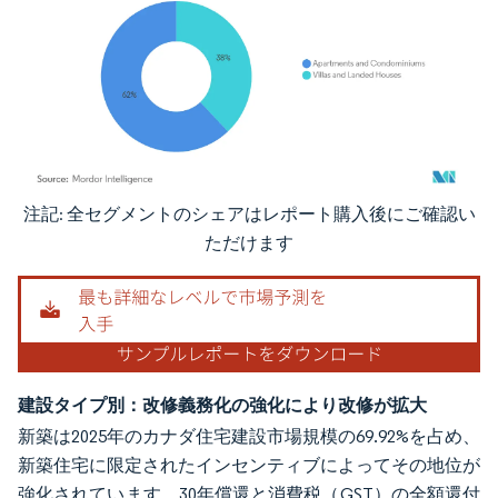
注記: 全セグメントのシェアはレポート購入後にご確認い
画像 © Mordor Intelligence。再利用にはCC BY 4.0の表示が必要です。
ただけます
建設タイプ別：改修義務化の強化により改修が拡大
新築は2025年のカナダ住宅建設市場規模の69.92%を占め、
新築住宅に限定されたインセンティブによってその地位が
強化されています。30年償還と消費税（GST）の全額還付