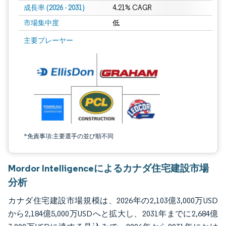
成長率 (2026 - 2031)
4.21% CAGR
市場集中度
低
画像 © Mordor Intelligence。再利用にはCC BY 4.0の表示が必要です。
主要プレーヤー
*免責事項:主要選手の並び順不同
Mordor Intelligenceによるカナダ住宅建設市場
分析
カナダ住宅建設市場規模は、2026年の2,103億3,000万USD
から2,184億5,000万USDへと拡大し、2031年までに2,684億