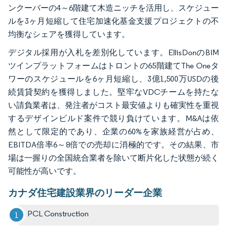
ンクーバーの4～6階建て木造ニッチを活用し、スケジュー
ルを3ヶ月短縮して住宅加速化基金支援プロジェクトの不
均衡なシェアを獲得しています。
デジタル採用が入札を差別化しています。EllisDonのBIM
ツインプラットフォームはトロントの65階建てThe Oneタ
ワーのスケジュールを6ヶ月短縮し、3億1,500万USDの後
続賃貸契約を獲得しました。堅牢なVDCチームを持たな
い請負業者は、発注者がコスト最安値よりも確実性を重視
するデザインビルド案件で競り負けています。M&Aは依
然として限定的であり、企業の60%を家族経営が占め、
EBITDA倍率6～8倍での売却に消極的です。その結果、市
場は一握りの全国統合業者を除いて断片化した状態が続く
可能性が高いです。
カナダ住宅建設業界のリーダー企業
PCL Construction