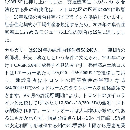
1,988USDに押し上げました。交通機関近くの3～6戸を合
法化する州の義務化は、メトロ地区の区画の85%に影響
し、10年規模の複合住宅パイプラインを供給しています。
社会住宅契約が工場生産を規定するため、2025年の集合住
宅着工に占めるモジュール工法の割合は12%に達しまし
た。
カルガリーは2024年の純州内移住者56,245人、一律10%の
所得税、州売上税なしという条件に支えられ、2031年にか
けてCAGR 6.8%で成長する見込みです。整備済み土地コス
トは1エーカーあたり135,000～165,000USDで推移してお
り、建設業者はトロントの同等物件の半額となる
364,000USDで3ベッドルームのタウンホームを価格設定で
きます。9ヶ月の許認可期間により、トロントのタイムラ
インと比較して1戸あたり13,500～18,750USDの金利コスト
が削減されます。モントリオールは人口増加が緩やかであ
るにもかかわらず、損益分岐点を14～18ヶ月短縮し5%超
の安定利回りを確保する州の5%手数料上限から恩恵を受