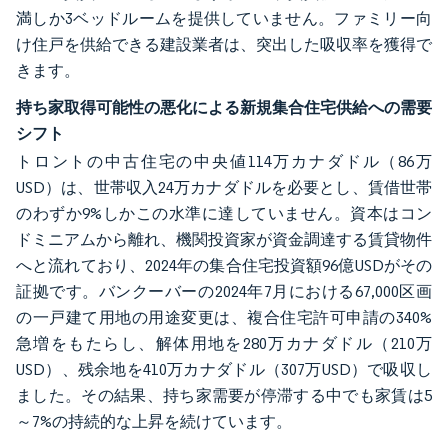
満しか3ベッドルームを提供していません。ファミリー向
け住戸を供給できる建設業者は、突出した吸収率を獲得で
きます。
持ち家取得可能性の悪化による新規集合住宅供給への需要
シフト
トロントの中古住宅の中央値114万カナダドル（86万
USD）は、世帯収入24万カナダドルを必要とし、賃借世帯
のわずか9%しかこの水準に達していません。資本はコン
ドミニアムから離れ、機関投資家が資金調達する賃貸物件
へと流れており、2024年の集合住宅投資額96億USDがその
証拠です。バンクーバーの2024年7月における67,000区画
の一戸建て用地の用途変更は、複合住宅許可申請の340%
急増をもたらし、解体用地を280万カナダドル（210万
USD）、残余地を410万カナダドル（307万USD）で吸収し
ました。その結果、持ち家需要が停滞する中でも家賃は5
～7%の持続的な上昇を続けています。