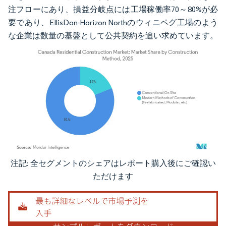
注フローにあり、損益分岐点には工場稼働率70～80%が必
要であり、EllisDon-Horizon Northのウィニペグ工場のよう
な企業は数量の基盤として公共契約を追い求めています。
注記: 全セグメントのシェアはレポート購入後にご確認い
画像 © Mordor Intelligence。再利用にはCC BY 4.0の表示が必要です。
ただけます