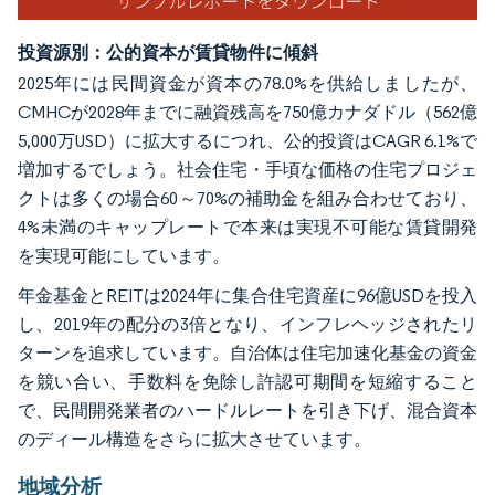
投資源別：公的資本が賃貸物件に傾斜
2025年には民間資金が資本の78.0%を供給しましたが、
CMHCが2028年までに融資残高を750億カナダドル（562億
5,000万USD）に拡大するにつれ、公的投資はCAGR 6.1%で
増加するでしょう。社会住宅・手頃な価格の住宅プロジェ
クトは多くの場合60～70%の補助金を組み合わせており、
4%未満のキャップレートで本来は実現不可能な賃貸開発
を実現可能にしています。
年金基金とREITは2024年に集合住宅資産に96億USDを投入
し、2019年の配分の3倍となり、インフレヘッジされたリ
ターンを追求しています。自治体は住宅加速化基金の資金
を競い合い、手数料を免除し許認可期間を短縮すること
で、民間開発業者のハードルレートを引き下げ、混合資本
のディール構造をさらに拡大させています。
地域分析