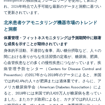
Intelligence の独自推定フレームワークを使用して算出さ
れ、2026年時点で入手可能な最新のデータと洞察に基づい
て更新されています。
北米患者ケアモニタリング機器市場のトレンド
と洞察
体重管理・フィットネスモニタリングは予測期間中に顕著
な成長を示すことが期待されています
身体的不活動、不適切な食事、高い糖分摂取など、人々の
間における座りがちな生活習慣の定着が、糖尿病、肥満、
心血管疾患などの多くの慢性疾患につながっています。疾
病管理予防センター（Centers for Disease Control and
Prevention）の2017年から2018年のデータによると、米国
では約42.4%の人々が肥満または過体重です。さらに、ア
メリカ糖尿病学会（American Diabetes Association）によ
ると、2018年には米国で約3,420万人が糖尿病を患ってい
ました。またカナダ政府によると、カナダでは約3人に1人