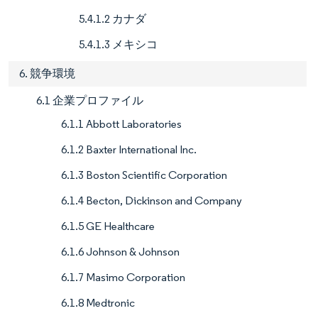
5.4.1.2 カナダ
5.4.1.3 メキシコ
6. 競争環境
6.1 企業プロファイル
6.1.1 Abbott Laboratories
6.1.2 Baxter International Inc.
6.1.3 Boston Scientific Corporation
6.1.4 Becton, Dickinson and Company
6.1.5 GE Healthcare
6.1.6 Johnson & Johnson
6.1.7 Masimo Corporation
6.1.8 Medtronic