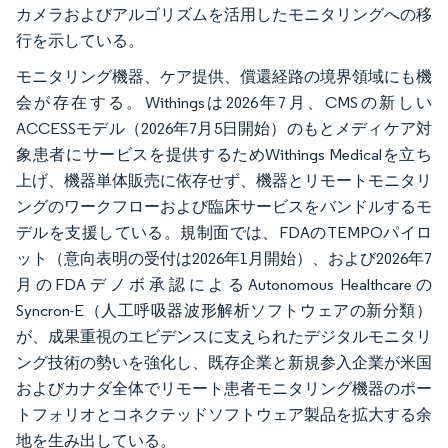
カメラおよびアルゴリズムを活用したモニタリングへの移
行を示している。
モニタリング機器、ケア提供、償還経路の境界領域にも機
会が存在する。Withingsは2026年7月、CMSの新しい
ACCESSモデル（2026年7月5日開始）のもとメディケア対
象患者にサービスを提供するためWithings Medicalを立ち
上げ、機器単体販売に依存せず、機器とリモートモニタリ
ングのワークフローおよび臨床サービスをバンドルするモ
デルを支援している。規制面では、FDAのTEMPOパイロ
ット（意向表明の受付は2026年1月開始）、および2026年7
月のFDAデノボ承認によるAutonomous Healthcareの
Syncron-E（人工呼吸器波形解析ソフトウェアの新分類）
が、成果重視のエビデンスに支えられたデジタルモニタリ
ング技術の勢いを強化し、既存企業と新規参入企業が米国
およびカナダ全体でリモート患者モニタリング機器のポー
トフォリオとコネクテッドソフトウェア製品を拡大する余
地を生み出している。