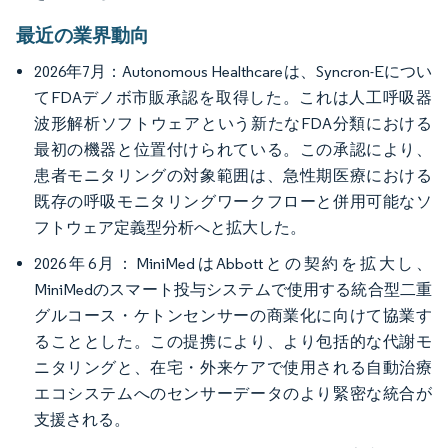
最近の業界動向
2026年7月：Autonomous Healthcareは、Syncron-Eについ
てFDAデノボ市販承認を取得した。これは人工呼吸器
波形解析ソフトウェアという新たなFDA分類における
最初の機器と位置付けられている。この承認により、
患者モニタリングの対象範囲は、急性期医療における
既存の呼吸モニタリングワークフローと併用可能なソ
フトウェア定義型分析へと拡大した。
2026年6月：MiniMedはAbbottとの契約を拡大し、
MiniMedのスマート投与システムで使用する統合型二重
グルコース・ケトンセンサーの商業化に向けて協業す
ることとした。この提携により、より包括的な代謝モ
ニタリングと、在宅・外来ケアで使用される自動治療
エコシステムへのセンサーデータのより緊密な統合が
支援される。