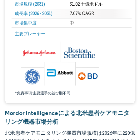
市場規模 (2031)
31.02 十億米ドル
成長率 (2026 - 2031)
7.07% CAGR
市場集中度
中
画像 © Mordor Intelligence。再利用にはCC BY 4.0の表示が必要です。
主要プレーヤー
*免責事項:主要選手の並び順不同
Mordor Intelligenceによる北米患者ケアモニタ
リング機器市場分析
北米患者ケアモニタリング機器市場規模は2026年に220億