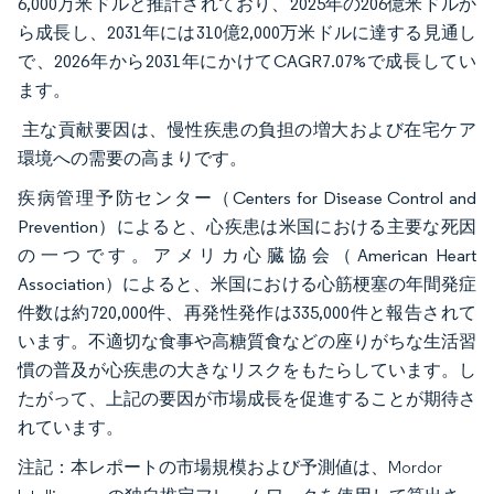
6,000万米ドルと推計されており、2025年の206億米ドルか
ら成長し、2031年には310億2,000万米ドルに達する見通し
で、2026年から2031年にかけてCAGR7.07%で成長してい
ます。
主な貢献要因は、慢性疾患の負担の増大および在宅ケア
環境への需要の高まりです。
疾病管理予防センター（Centers for Disease Control and
Prevention）によると、心疾患は米国における主要な死因
の一つです。アメリカ心臓協会（American Heart
Association）によると、米国における心筋梗塞の年間発症
件数は約720,000件、再発性発作は335,000件と報告されて
います。不適切な食事や高糖質食などの座りがちな生活習
慣の普及が心疾患の大きなリスクをもたらしています。し
たがって、上記の要因が市場成長を促進することが期待さ
れています。
注記：本レポートの市場規模および予測値は、Mordor