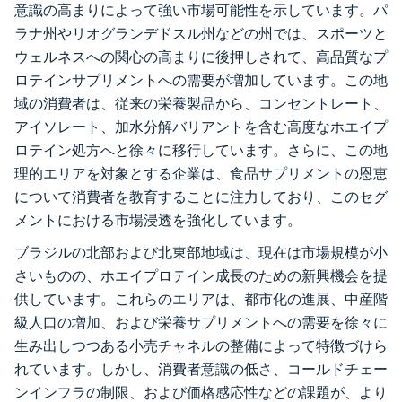
意識の高まりによって強い市場可能性を示しています。パ
ラナ州やリオグランデドスル州などの州では、スポーツと
ウェルネスへの関心の高まりに後押しされて、高品質なプ
ロテインサプリメントへの需要が増加しています。この地
域の消費者は、従来の栄養製品から、コンセントレート、
アイソレート、加水分解バリアントを含む高度なホエイプ
ロテイン処方へと徐々に移行しています。さらに、この地
理的エリアを対象とする企業は、食品サプリメントの恩恵
について消費者を教育することに注力しており、このセグ
メントにおける市場浸透を強化しています。
ブラジルの北部および北東部地域は、現在は市場規模が小
さいものの、ホエイプロテイン成長のための新興機会を提
供しています。これらのエリアは、都市化の進展、中産階
級人口の増加、および栄養サプリメントへの需要を徐々に
生み出しつつある小売チャネルの整備によって特徴づけら
れています。しかし、消費者意識の低さ、コールドチェー
ンインフラの制限、および価格感応性などの課題が、より