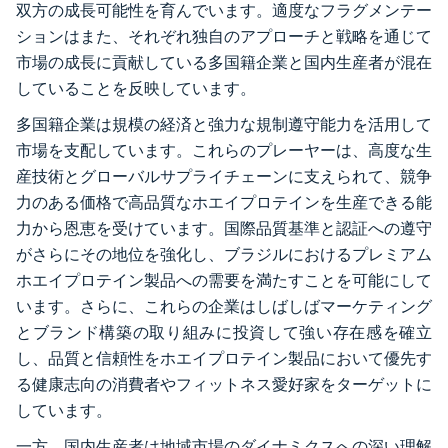
双方の成長可能性を育んでいます。適度なフラグメンテー
ションはまた、それぞれ独自のアプローチと戦略を通じて
市場の成長に貢献している多国籍企業と国内生産者が混在
していることを反映しています。
多国籍企業は規模の経済と強力な規制遵守能力を活用して
市場を支配しています。これらのプレーヤーは、高度な生
産技術とグローバルサプライチェーンに支えられて、競争
力のある価格で高品質なホエイプロテインを生産できる能
力から恩恵を受けています。国際品質基準と認証への遵守
がさらにその地位を強化し、ブラジルにおけるプレミアム
ホエイプロテイン製品への需要を満たすことを可能にして
います。さらに、これらの企業はしばしばマーケティング
とブランド構築の取り組みに投資して強い存在感を確立
し、品質と信頼性をホエイプロテイン製品において優先す
る健康志向の消費者やフィットネス愛好家をターゲットに
しています。
一方、国内生産者は地域市場のダイナミクスへの深い理解