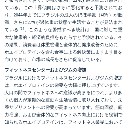
と報告されており、34%が肥満、22%が過体重に分類され
ている。この上昇傾向はさらに悪化すると予測されてお
り、2044年までにブラジルの成人のほぼ半数（48%）が肥
満、さらに27%が過体重の状態で生活することが見込まれ
[1]
ている
。このような警戒すべき統計は、国に対して重
大な健康的・経済的負担をもたらすと予測されている。そ
の結果、消費者は体重管理と全体的な健康改善のために、
ホエイプロテインを含む食事による解決策にますます目を
向けており、市場の成長をさらに促進している。
フィットネスセンターおよびジムの増加
ブラジルにおけるフィットネスセンターおよびジムの増加
は、ホエイプロテインの需要を大幅に押し上げています。
人口の間でフィットネスへの意識が高まるにつれ、より多
くの個人が定期的な運動を生活習慣に取り入れており、栄
養サプリメントへの需要が高まっています。筋肉回復、筋
力増強、および全体的なフィットネス向上における役割で
知られるホエイプロテインは、フィットネス業界において