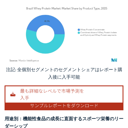
注記: 全個別セグメントのセグメントシェアはレポート購
画像 © Mordor Intelligence。再利用にはCC BY 4.0の表示が必要です。
入後に入手可能
用途別：機能性食品の成長に直面するスポーツ栄養のリー
ダーシップ