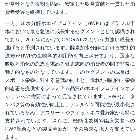
が基幹となる役割を固め、安定した収益貢献と一貫した消
費者受容を維持しています。
一方、加水分解ホエイプロテイン（HWP）はブラジル市
場において最も急速に成長するセグメントとして認識され
ており、2031年にかけてCAGR 6.07%という力強い成長を
遂げると予測されています。酵素加水分解における技術的
進歩がHWPの生物学的利用能を向上させており、迅速な
吸収と消化の恩恵を求める健康志向の消費者の間で非常に
魅力的なものとなっています。このセグメントの成長は、
スポーツ栄養に対する意識の向上と、優れた機能的・栄養
的恩恵を提供するプレミアム品質のホエイプロテインオプ
ションへの需要によって促進されています。HWPは、タ
ンパク質の有効性が向上し、アレルゲン可能性が最小化さ
れているため、アスリートやフィットネス愛好家から特に
支持されています。さらに、機能性飲料や臨床栄養への
HWP配合などの製品革新が、その急速な拡大を支えてい
ます。