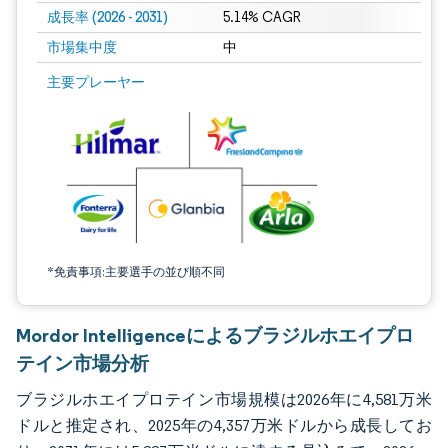
成長率 (2026 - 2031)
5.14% CAGR
市場集中度
中
画像 © Mordor Intelligence。再利用にはCC BY 4.0の表示が必要です。
主要プレーヤー
*免責事項:主要選手の並び順不同
Mordor Intelligenceによるブラジルホエイプロ
テイン市場分析
ブラジルホエイプロテイン市場規模は2026年に4,581万米
ドルと推定され、2025年の4,357万米ドルから成長してお