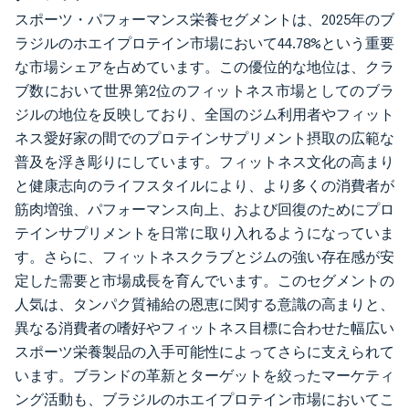
スポーツ・パフォーマンス栄養セグメントは、2025年のブ
ラジルのホエイプロテイン市場において44.78%という重要
な市場シェアを占めています。この優位的な地位は、クラ
ブ数において世界第2位のフィットネス市場としてのブラ
ジルの地位を反映しており、全国のジム利用者やフィット
ネス愛好家の間でのプロテインサプリメント摂取の広範な
普及を浮き彫りにしています。フィットネス文化の高まり
と健康志向のライフスタイルにより、より多くの消費者が
筋肉増強、パフォーマンス向上、および回復のためにプロ
テインサプリメントを日常に取り入れるようになっていま
す。さらに、フィットネスクラブとジムの強い存在感が安
定した需要と市場成長を育んでいます。このセグメントの
人気は、タンパク質補給の恩恵に関する意識の高まりと、
異なる消費者の嗜好やフィットネス目標に合わせた幅広い
スポーツ栄養製品の入手可能性によってさらに支えられて
います。ブランドの革新とターゲットを絞ったマーケティ
ング活動も、ブラジルのホエイプロテイン市場においてこ