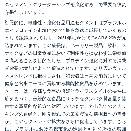
のセグメントのリーダーシップを強化する上で重要な役割
を果たしています。
対照的に、機能性・強化食品用途セグメントはブラジルホ
エイプロテイン市場において最も急速に成長しているもの
として認識されており、2031年にかけてCAGR 6.29%が見
込まれています。この成長は、ベーカリー製品、飲料、ス
ナックなどの日常食品において利便性を損なわずに栄養価
を高めることを目的とした、プロテイン強化に対する消費
者需要の増加によって促進されています。より広いウェル
ネストレンドに後押しされ、消費者は日常の消費において
健康と食事ニーズに貢献する機能性食品を求めています。
メーカーは、多様な食事の嗜好とライフスタイルの要件に
応えるべく、伝統的な食品にリッチなタンパク質含量を提
供する革新的な処方で対応しています。外出先でのスナッ
キングの台頭と、即食形式での栄養豊富な選択肢への需要
が、このセグメントの拡大をさらに促進しています。さら
に、ブラジルにおける都市化の進展と可処分所得の増加