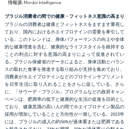
情報源: Mordor Intelligence
ブラジル消費者の間での健康・フィットネス意識の高まり
ブラジルの消費者は健康とフィットネスをますます重視し
ており、国内におけるホエイプロテインの需要を牽引して
いる。このトレンドは、身体パフォーマンスの向上や全体
的な健康増進を含む、健康的なライフスタイルを維持する
ことの利点に対する意識の高まりによって促進されてい
る。ブラジル保健省のデータによると、身体活動とバラン
スの取れた食事を推進する取り組みが支持を集めており、
消費者がホエイプロテインなどのプロテインサプリメント
を日常生活に取り入れることをさらに促している。さら
に、「サウーデ・ブラジル」プログラムなどの政府キャン
ペーンは、肥満率の低下と健康的な生活の促進を目的とし
ており、健康意識の高い人の間でホエイプロテイン製品の
採用が増加していることと方向性が一致している。2023年
には、ブラジルの成人の約56%が過体重または肥満である