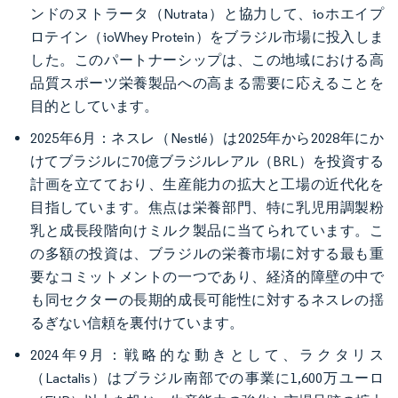
ンドのヌトラータ（Nutrata）と協力して、ioホエイプ
ロテイン（ioWhey Protein）をブラジル市場に投入しま
した。このパートナーシップは、この地域における高
品質スポーツ栄養製品への高まる需要に応えることを
目的としています。
2025年6月：ネスレ（Nestlé）は2025年から2028年にか
けてブラジルに70億ブラジルレアル（BRL）を投資する
計画を立てており、生産能力の拡大と工場の近代化を
目指しています。焦点は栄養部門、特に乳児用調製粉
乳と成長段階向けミルク製品に当てられています。こ
の多額の投資は、ブラジルの栄養市場に対する最も重
要なコミットメントの一つであり、経済的障壁の中で
も同セクターの長期的成長可能性に対するネスレの揺
るぎない信頼を裏付けています。
2024年9月：戦略的な動きとして、ラクタリス
（Lactalis）はブラジル南部での事業に1,600万ユーロ