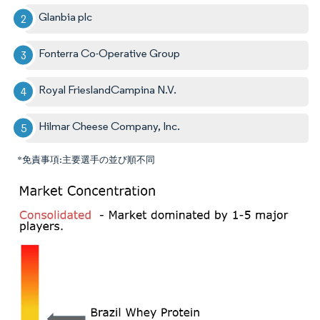
Glanbia plc
Fonterra Co-Operative Group
Royal FrieslandCampina N.V.
Hilmar Cheese Company, Inc.
*免責事項:主要選手の並び順不同