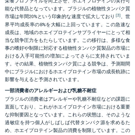
栄養プロファイルを向上させ、ホエイプロテインの実行可
能な代替品となっています。ブラジルの植物性タンパク質
[3]
市場は年間20%という印象的な速度で拡大しており
、世
界平均成長率の8%を大幅に上回っています。この急速な
成長は、地域のホエイプロテインサプライヤーにとって相
当な競争圧力をもたらしています。この移行は、多様な食
事の嗜好や制限に対応する植物性タンパク質製品の市場に
おける入手可能性の増加によってさらに支持されていま
す。その結果、植物性タンパク質による競争は、予測期間
中にブラジルにおけるホエイプロテイン市場の成長軌跡に
影響を与えると予測されています。
一部消費者のアレルギーおよび乳糖不耐症
ブラジルの消費者はアレルギーや乳糖不耐症などの課題に
直面しており、これがホエイプロテイン市場における重要
な抑制要因となっています。これらの状態は、そのような
過敏症を持つ個人がしばしば代替タンパク源を求めるた
め、ホエイプロテイン製品の消費を制限しています。この