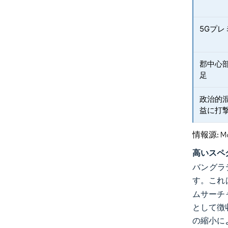
5Gプ
郡中心
足
政治的
益に打
情報源: Mord
高いスペ
バングラ
す。これ
ムサーチ
として徴
の縮小に