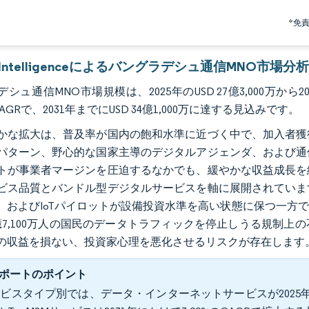
*免
r Intelligenceによるバングラデシュ通信MNO市場分
シュ通信MNO市場規模は、2025年のUSD 27億3,000万から202
のCAGRで、2031年までにUSD 34億1,000万に達する見込みです。
かな拡大は、普及率が国内の飽和水準に近づく中で、加入者獲
パターン、野心的な国家主導のデジタルアジェンダ、および通
トが事業者マージンを圧迫するなかでも、緩やかな収益成長を
ビス品質とバンドル型デジタルサービスを軸に展開されていま
、およびIoTパイロットが設備投資水準を高い状態に保つ一方
億7,100万人の国民のデータトラフィックを停止しうる規制
の収益を損ない、投資家心理を悪化させるリスクが存在します
ポートのポイント
ビスタイプ別では、データ・インターネットサービスが2025年