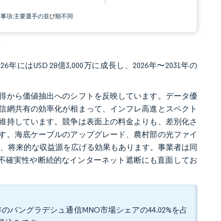
責事項:主要選手の並び順不同
析
6年にはUSD 28億3,000万に成長し、2026年〜2031年の
得から価値抽出へのシフトを反映しています。データ優
信網共有の効率化が相まって、インフレ高進とスペクト
維持しています。競争は表面上の料金よりも、差別化さ
す。海底ケーブルのアップグレード、農村部の光ファイ
で、将来的な収益源を広げる効果もあります。事業者は同
上の不確実性や断続的なインターネット遮断にも直面してお
。
のバングラデシュ通信MNO市場シェアの44.02%を占