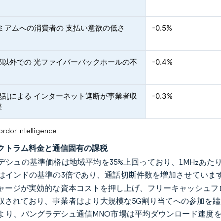
レミアムへの消費者の 支払い意欲の低さ
-0.5%
部以外での 光ファイバーバックホールの不
-0.4%
混乱による インターネット遮断が事業者収
-0.3%
撃
or Intelligence
クトラム料金と通信固有の課税
デシュの基準価格は地域平均を35%上回っており、1MHzあた
はインドの基準の3倍であり、通話切断件数を増加させていま
ャージが実効的な資本コストを押し上げ、フリーキャッシュフ
収されており、事業者はより大規模な5G割り当てへの参加を
より、バングラデシュ通信MNO市場は平均ダウンロード速度を14M