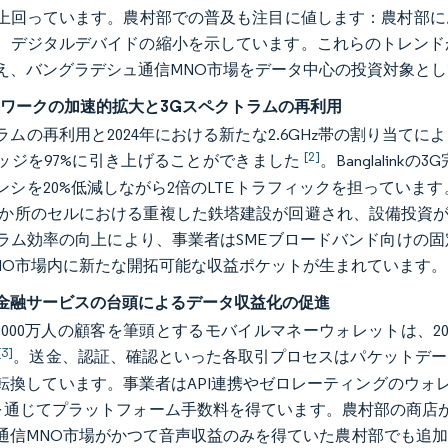
上回っています。農村部での普及も注目に値します：農村部における携
、デジタルデバイドの縮小を示しています。これらのトレンド
え、バングラデシュ通信MNO市場をデータ中心の投資対象と
トワークの加速的拡大と3Gスペクトラムの再利用
ムの再利用と2024年における新たな2.6GHz帯の割り当てによ
[2]
ッジを97%に引き上げることができました
。Banglali
シを20%低減しながら2倍のLTEトラフィックを担っています。Ro
000か所のセルにおける重複した鉄塔建設が回避され、設備投資
ラム効率の向上により、事業者はSMEブロードバンド向けの
NO市場内に新たな開拓可能な収益ポケットが生まれています。
金融サービスの台頭によるデータ収益化の促進
の7,000万人の顧客を筆頭とするモバイルマネーウォレットは、20
[3]
。送金、認証、確認といった各取引プロセスはパケットデー
転換しています。事業者はAPI連携やゼロレーティングのウォ
Mを通じてプラットフォーム手数料を得ています。農村部の商店
通信MNO市場がかつて音声収益のみを得ていた農村部でも追