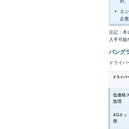
め、
エン
企業
注記：本レ
入手可能
バング
ドライバ
ドライバ
低価格
急増
4Gネッ
用