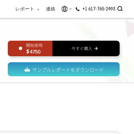
レポート
連絡
+1 617-765-2493
4750