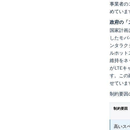
事業者の
めていま
政府の「
国家計画
したモバ
ンタラク
ルホット
維持をネ
がLTE
す。この
せていま
制約要因
制約要因
高いス