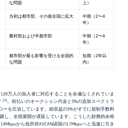
な問題
上）
当初は都市部、その後全国に拡大
中期（2〜4
年）
農村部および半都市部
中期（2〜4
年）
都市部が最も影響を受ける全国的
短期（2年以
な問題
内）
り120万人の加入者に対応することを余儀なくされていま
[4]
す
。前払いのオークション代金と5%の追加スペクトラ
ローを圧迫しています。総収益の3%がすでに規制手数料
躊躇し、全国展開が遅延しています。こうした財務的余裕
bpsから低所得ASEAN諸国の17Mbpsへと迅速に引き