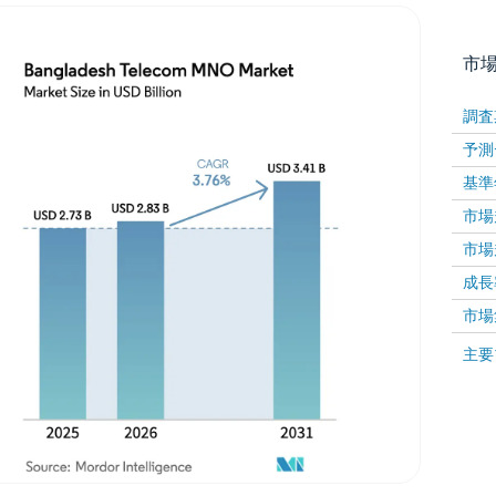
市
調査
予測
基準
市場規
市場規
成長率 
画像 © Mordor Intelligence。再利用にはCC BY 4
市場
画像 ©
主要