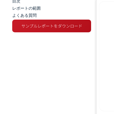
目次
市場規模とシェア
レポートの範囲
よくある質問
市場分析
トレンドとインサイト
セグメント分析
地理分析
競争環境
主要プレーヤー
業界の動向