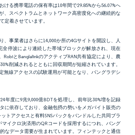
帯電話の保有率は10年間で29.85%から56.07%へ
が、スペクトラムとネットワーク高密度化への継続的な
して定着させています。
り、事業者はさらに14,000か所の4Gサイトを開設し、人
nkの3G完全停波により連続した帯域ブロックが解放され、現在
biとBanglalinkのアクティブRAN共有協定により、農
が30%削減されるとともに回収期間が短縮されています。
固定無線アクセスの試験運用が可能となり、バングラデシ
24年度に9兆9,000億BDTを処理し、前年比30%増を記録
タに依存しており、金融包摂の勢いをメガバイト販売の
レットアクセスと有料SNSパックをバンドルした共同ブラ
がマイクロ決済用のQRコードを採用するにつれ、バング
加的なデータ需要が生まれています。フィンテックと通信