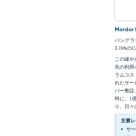
Mordo
バングラデ
3.76%
この緩や
先の利用
ラムコス
れたサー
バー敷設
時に、1
り、日々
主要レ
サー