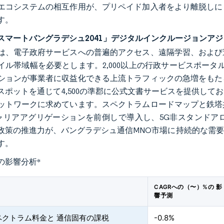
エコシステムの相互作用が、プリペイド加入者をより離脱しに
す。
スマートバングラデシュ2041」デジタルインクルージョンア
は、電子政府サービスへの普遍的アクセス、遠隔学習、および
イル帯域幅を必要とします。2,000以上の行政サービスポータ
ションが事業者に収益化できる上流トラフィックの急増をもた
スポットを通じて4,500の準郡に公式文書サービスを提供し
ットワークに求めています。スペクトラムロードマップと鉄塔
キャリアアグリゲーションを前倒しで導入し、5G非スタンド
政策の推進力が、バングラデシュ通信MNO市場に持続的な需
す。
の影響分析
*
CAGRへの（〜）%の 影
響予測
ペクトラム料金と 通信固有の課税
-0.8%