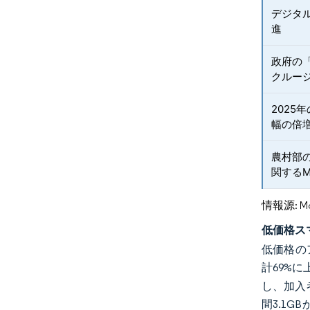
デジタ
進
政府の「
クルー
2025
幅の倍
農村部
関するM
情報源: Mord
低価格ス
低価格の
計69%
し、加入
間3.1G