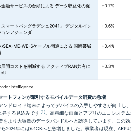
ル金融サービスの台頭による データ収益化の促
+0.7%
スマートバングラデシュ2041」 デジタルイン
+0.6%
ジョンアジェンダ
年のSEA-ME-WE-6ケーブル開通による 国際帯域
+0.4%
増
の展開コストを削減する アクティブRAN共有に
+0.3%
oU
or Intelligence
マートフォンが牽引するモバイルデータ消費の急増
アンドロイド端末によってデバイスの入手しやすさが向上し、スマ
[1]
に上昇する見込みです
。高精細な画面とアプリのエコシステム
者をより大容量のデータバンドルへと誘導しています。この効果
Bから2024年には6.4GBへと急増しました。事業者は現在、A