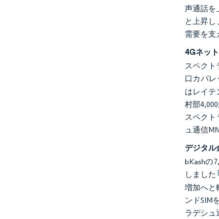
声通話を
と上昇し
需要を支
4Gネッ
スペクトラ
口カバレ
はレイテン
村部4,
スペクト
ュ通信M
デジタル
bKash
しました
増加へと
ンドSI
ラデシュ