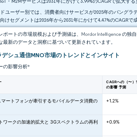
IoT・M2Mサービスは2031年にかけて3.99%のCAGRで拡大
ドユーザー別では、消費者向けサービスが2025年のバングラデ
向けセグメントは2026年から2031年にかけて4.47%のCAG
ポートの市場規模および予測値は、Mordor Intelligence
な最新のデータと洞察に基づいて更新されています。
ラデシュ通信MNO市場のトレンドとインサイト
ーの影響分析
*
ー
CAGRへの（〜）
の影響 予測
スマートフォンが牽引するモバイルデータ消費の
+1.2%
トワークの加速的拡大と 3Gスペクトラムの再利
+0.9%