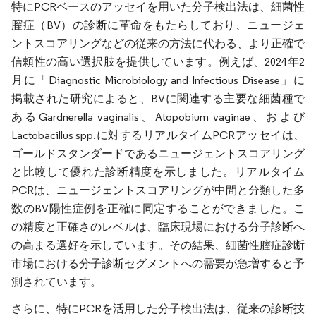
特にPCRベースのアッセイを用いた分子検出法は、細菌性
膣症（BV）の診断に革命をもたらしており、ニュージェ
ントスコアリングなどの従来の方法に代わる、より正確で
信頼性の高い選択肢を提供しています。例えば、2024年2
月に「Diagnostic Microbiology and Infectious Disease」に
掲載された研究によると、BVに関連する主要な細菌種で
あるGardnerella vaginalis、Atopobium vaginae、および
Lactobacillus spp.に対するリアルタイムPCRアッセイは、
ゴールドスタンダードであるニュージェントスコアリング
と比較して優れた診断精度を示しました。リアルタイム
PCRは、ニュージェントスコアリングが中間と分類した多
数のBV陽性症例を正確に同定することができました。こ
の精度と正確さのレベルは、臨床現場における分子診断へ
の高まる選好を示しています。その結果、細菌性膣症診断
市場における分子診断セグメントへの需要が急増すると予
測されています。
さらに、特にPCRを活用した分子検出法は、従来の診断技