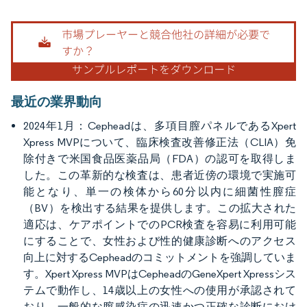
画像 © Mordor Intelligence。再利用にはCC BY 4.0の表示が必要です。
最近の業界動向
2024年1月：Cepheadは、多項目膣パネルであるXpert
Xpress MVPについて、臨床検査改善修正法（CLIA）免
除付きで米国食品医薬品局（FDA）の認可を取得しま
した。この革新的な検査は、患者近傍の環境で実施可
能となり、単一の検体から60分以内に細菌性膣症
（BV）を検出する結果を提供します。この拡大された
適応は、ケアポイントでのPCR検査を容易に利用可能
にすることで、女性および性的健康診断へのアクセス
向上に対するCepheadのコミットメントを強調していま
す。Xpert Xpress MVPはCepheadのGeneXpert Xpressシス
テムで動作し、14歳以上の女性への使用が承認されて
おり、一般的な膣感染症の迅速かつ正確な診断におけ