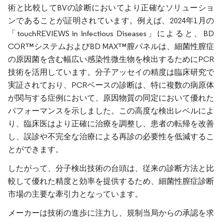
術と比較してBVの診断においてより正確なソリューショ
ンであることが証明されています。例えば、2024年1月の
「touchREVIEWS in Infectious Diseases」によると、BD
COR™システムおよびBD MAX™膣パネルは、細菌性膣症
の原因菌を含む幅広い感染性微生物を検出するためにPCR
技術を活用しています。分子アッセイの精度は臨床研究で
実証されており、PCRベースの診断は、特に複数の病原体
が関与する症例において、原因物質の同定において優れた
パフォーマンスを示しました。この高度な検出レベルによ
り、臨床医はより正確に治療を調整し、患者の転帰を改善
し、誤診や不完全な治療による再診の必要性を低減するこ
とができます。
したがって、分子検出技術の台頭は、従来の診断方法と比
較して優れた精度と効率を提供するため、細菌性膣症診断
市場の主要な牽引力となっています。
メーカーは技術の進歩に注力し、規制当局からの承認を求