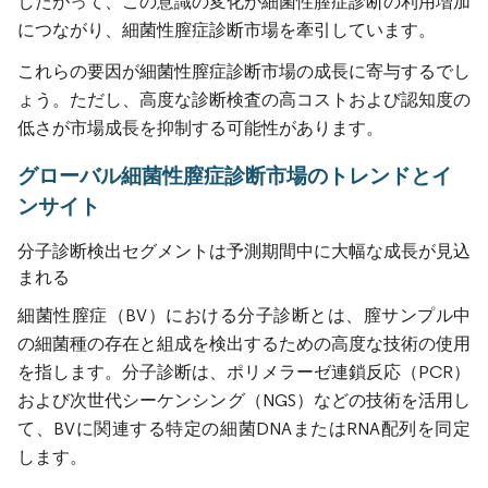
したがって、この意識の変化が細菌性膣症診断の利用増加
につながり、細菌性膣症診断市場を牽引しています。
これらの要因が細菌性膣症診断市場の成長に寄与するでし
ょう。ただし、高度な診断検査の高コストおよび認知度の
低さが市場成長を抑制する可能性があります。
グローバル細菌性膣症診断市場のトレンドとイ
ンサイト
分子診断検出セグメントは予測期間中に大幅な成長が見込
まれる
細菌性膣症（BV）における分子診断とは、膣サンプル中
の細菌種の存在と組成を検出するための高度な技術の使用
を指します。分子診断は、ポリメラーゼ連鎖反応（PCR）
および次世代シーケンシング（NGS）などの技術を活用し
て、BVに関連する特定の細菌DNAまたはRNA配列を同定
します。