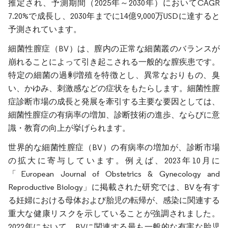
推定され、予測期間（2025年～2030年）においてCAGR
7.20%で成長し、2030年までに14億9,000万USDに達すると
予測されています。
細菌性膣症（BV）は、膣内の正常な細菌叢のバランスが
崩れることによって引き起こされる一般的な膣疾患です。
特定の細菌の過剰増殖を特徴とし、異常なおりもの、臭
い、かゆみ、刺激感などの症状をもたらします。細菌性膣
症診断市場の成長と発展を牽引する主要な要因としては、
細菌性膣症の有病率の増加、診断技術の進歩、ならびに意
識・教育の向上が挙げられます。
世界的な細菌性膣症（BV）の有病率の増加が、診断市場
の拡大に寄与しています。例えば、2023年10月に
「European Journal of Obstetrics & Gynecology and
Reproductive Biology」に掲載された研究では、BVを有す
る妊婦における母体および胎児の転帰が、感染に関連する
重大な健康リスクを示していることが強調されました。
2022年において、BVに関連する最も一般的な有害な胎児