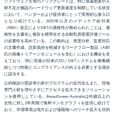
ソフトウェア主導のアップグレードは、特に償還制度や人
材不足が施設のハードウェア更新速度を制限している状況
において、ベンダーおよび提供者にとって実用的な参入口
となり続けている。2025年11月のメディケア給付表
（MBS）改正によりDBTの適格性が狭められたことは、適
格性を文書化し報告を標準化する自動乳房密度評価ツール
の必要性を高めている。この動向は、密度分析、監査対応
の文書作成、読影負担を軽減するワークフロー製品（AI対
応の画像トリアージモジュールを含む）における機会を支
えており、特に現場が旧来の2D／DBTシステムを稼働継
続しつつ性能とコンプライアンスの向上を必要とする場合
に該当する。
公的検診の受診率の差やプログラムの近代化もまた、現地
専門人材を増やさずにアクセスを拡大できるソリューショ
ンを後押ししている。BreastScreen Australiaは40歳以上の
女性に対し2年周期で無料マンモグラフィを提供し続けて
おり、市場環境は地方および遠隔地へのリーチ拡大を目的