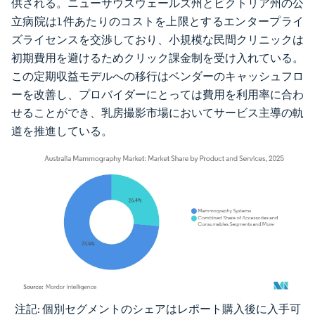
供される。ニューサウスウェールズ州とビクトリア州の公
立病院は1件あたりのコストを上限とするエンタープライ
ズライセンスを交渉しており、小規模な民間クリニックは
初期費用を避けるためクリック課金制を受け入れている。
この定期収益モデルへの移行はベンダーのキャッシュフロ
ーを改善し、プロバイダーにとっては費用を利用率に合わ
せることができ、乳房撮影市場においてサービス主導の軌
道を推進している。
注記: 個別セグメントのシェアはレポート購入後に入手可
画像 © Mordor Intelligence。再利用にはCC BY 4.0の表示が必要です。