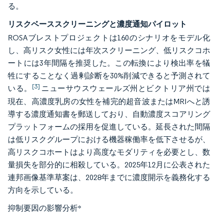
る。
リスクベーススクリーニングと濃度通知パイロット
ROSAブレストプロジェクトは160のシナリオをモデル化
し、高リスク女性には年次スクリーニング、低リスクコホ
ートには3年間隔を推奨した。この転換により検出率を犠
牲にすることなく過剰診断を30%削減できると予測されて
[3]
いる。
ニューサウスウェールズ州とビクトリア州では
現在、高濃度乳房の女性を補完的超音波またはMRIへと誘
導する濃度通知書を郵送しており、自動濃度スコアリング
プラットフォームの採用を促進している。延長された間隔
は低リスクグループにおける機器稼働率を低下させるが、
高リスクコホートはより高度なモダリティを必要とし、数
量損失を部分的に相殺している。2025年12月に公表された
連邦画像基準草案は、2028年までに濃度開示を義務化する
方向を示している。
抑制要因の影響分析
*