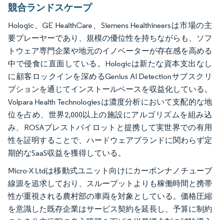
競合ランドスケープ
Hologic、GE HealthCare、Siemens Healthineersは市場の主
要プレーヤーであり、規模の優位性を持ちながらも、ソフ
トウェア専門企業や地元のイノベーターが存在感を高める
中で侵食に直面している。Hologicは新たな資本支出なし
に顧客ロックインを深めるGenius AI Detectionサブスクリ
プションを通じてインストールベースを収益化している。
Volpara Health Technologiesは濃度分析において支配的な地
位を占め、世界2,000以上の施設にアルゴリズムを組み込
み、ROSAブレストパイロットと提携して実世界での有用
性を証明することで、ハードウェアブランドに関わらず定
期的なSaaS収益を獲得している。
Micro-X Ltdは移動式ユニット向けにカーボンナノチューブ
線源を追求しており、スループットよりも稼働時間と携帯
性が重視される農村部の車両を対象としている。価格圧縮
を意識した既存企業はサービス契約を延長し、予算に制約