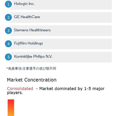
Hologic Inc.
GE HealthCare
Siemens Healthineers
Fujifilm Holdings
Koninklijke Philips N.V.
*免責事項:主要選手の並び順不同