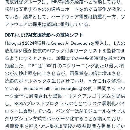
間放射線グループは、MBS準拠の経路へと転換しており、
収益は安定するものの適格コホートをめぐる競争が激化し
ている。結果として、ハードウェア需要は慎重な一方、ソ
フトウェアの採用は堅調に推移している。
DBTおよびAI支援読影への技術シフト
Hologicは2024年3月にGenius AI Detectionを導入し、1人の
放射線科医が複数のAIフラグ付きワークリストを監督でき
るようにするとともに、診断までの中央値時間を最大30%
短縮した。DBTは1,000件のスクリーニングあたり最大2件
のがん検出率を向上させるが、画像量を10倍に増加させ、
読影のボトルネックを生じさせており、AIがこれを解消し
ている。Volpara Health Technologiesは公的・民間ネットワ
ーク全体に展開された濃度・リスクアルゴリズムを提供
し、ROSAブレストプログラムのもとでリスク層別化パイ
ロットに貢献している。ベンダーはAIモジュールをサブス
クリプション方式でパッケージ化することが増えており、
初期費用を抑えつつ機器販売後の収益期間を延長してい