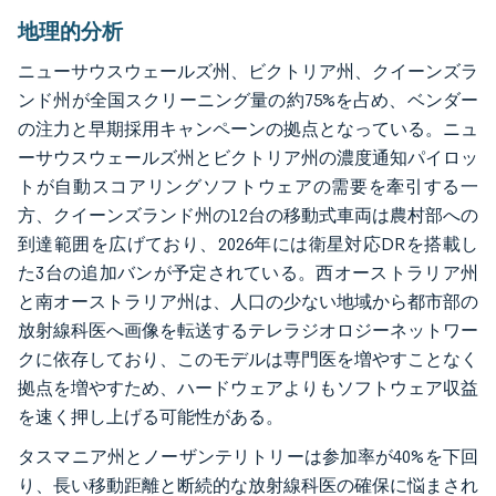
地理的分析
ニューサウスウェールズ州、ビクトリア州、クイーンズラ
ンド州が全国スクリーニング量の約75%を占め、ベンダー
の注力と早期採用キャンペーンの拠点となっている。ニュ
ーサウスウェールズ州とビクトリア州の濃度通知パイロッ
トが自動スコアリングソフトウェアの需要を牽引する一
方、クイーンズランド州の12台の移動式車両は農村部への
到達範囲を広げており、2026年には衛星対応DRを搭載し
た3台の追加バンが予定されている。西オーストラリア州
と南オーストラリア州は、人口の少ない地域から都市部の
放射線科医へ画像を転送するテレラジオロジーネットワー
クに依存しており、このモデルは専門医を増やすことなく
拠点を増やすため、ハードウェアよりもソフトウェア収益
を速く押し上げる可能性がある。
タスマニア州とノーザンテリトリーは参加率が40%を下回
り、長い移動距離と断続的な放射線科医の確保に悩まされ