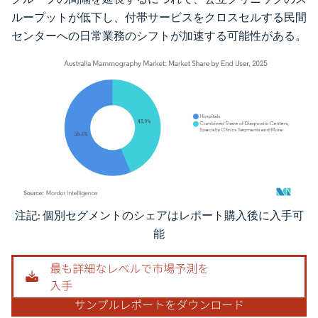
ループットが低下し、付帯サービスをクロスセルする民間
センターへの日常業務のシフトが加速する可能性がある。
注記: 個別セグメントのシェアはレポート購入後に入手可
画像 © Mordor Intelligence。再利用にはCC BY 4.0の表示が必要です。
能