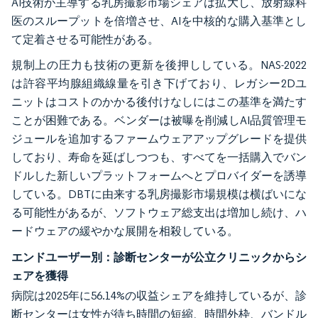
AI技術が主導する乳房撮影市場シェアは拡大し、放射線科
医のスループットを倍増させ、AIを中核的な購入基準とし
て定着させる可能性がある。
規制上の圧力も技術の更新を後押ししている。NAS-2022
は許容平均腺組織線量を引き下げており、レガシー2Dユ
ニットはコストのかかる後付けなしにはこの基準を満たす
ことが困難である。ベンダーは被曝を削減しAI品質管理モ
ジュールを追加するファームウェアアップグレードを提供
しており、寿命を延ばしつつも、すべてを一括購入でバン
ドルした新しいプラットフォームへとプロバイダーを誘導
している。DBTに由来する乳房撮影市場規模は横ばいにな
る可能性があるが、ソフトウェア総支出は増加し続け、ハ
ードウェアの緩やかな展開を相殺している。
エンドユーザー別：診断センターが公立クリニックからシ
ェアを獲得
病院は2025年に56.14%の収益シェアを維持しているが、診
断センターは女性が待ち時間の短縮、時間外枠、バンドル