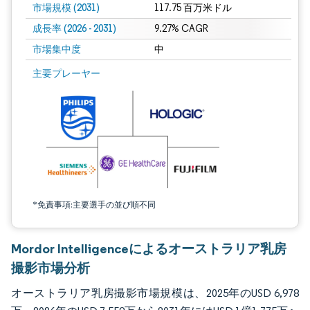
市場規模 (2031)
117.75 百万米ドル
成長率 (2026 - 2031)
9.27% CAGR
市場集中度
中
画像 © Mordor Intelligence。再利用にはCC BY 4.0の表示が必要です。
主要プレーヤー
*免責事項:主要選手の並び順不同
Mordor Intelligenceによるオーストラリア乳房
撮影市場分析
オーストラリア乳房撮影市場規模は、2025年のUSD 6,978