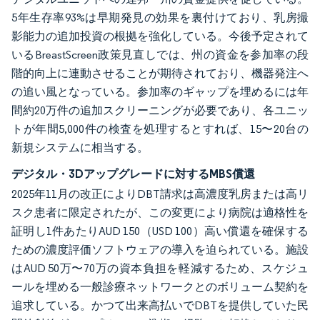
5年生存率93%は早期発見の効果を裏付けており、乳房撮
影能力の追加投資の根拠を強化している。今後予定されて
いるBreastScreen政策見直しでは、州の資金を参加率の段
階的向上に連動させることが期待されており、機器発注へ
の追い風となっている。参加率のギャップを埋めるには年
間約20万件の追加スクリーニングが必要であり、各ユニッ
トが年間5,000件の検査を処理するとすれば、15〜20台の
新規システムに相当する。
デジタル・3Dアップグレードに対するMBS償還
2025年11月の改正によりDBT請求は高濃度乳房または高リ
スク患者に限定されたが、この変更により病院は適格性を
証明し1件あたりAUD 150（USD 100）高い償還を確保する
ための濃度評価ソフトウェアの導入を迫られている。施設
はAUD 50万〜70万の資本負担を軽減するため、スケジュ
ールを埋める一般診療ネットワークとのボリューム契約を
追求している。かつて出来高払いでDBTを提供していた民