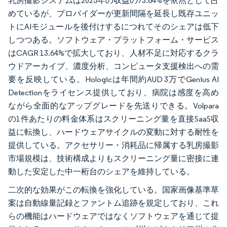
乳房撮影システムは2025年の収益の73.64%を依然として占
めているが、プロバイダーが更新間隔を延長し既存ユニッ
トにAIモジュールを後付けするにつれてそのシェアは低下
しつつある。ソフトウェア・プラットフォーム・サービス
はCAGR 13.64%で拡大しており、人材不足に対応するクラ
ウドアーカイブ、濃度分析、コンピュータ支援検出への需
要を反映している。Hologicは年間約AUD 3万でGenius AI
Detectionをライセンス提供しており、病院は感度を高め
ながら全面的なアップグレードを先送りできる。Volpara
の1件あたりの料金体系はスクリーニング量を直接SaaS収
益に転換し、ハードウェアサイクルの変動に対する耐性を
提供している。アクセサリー・消耗品に帰属する乳房撮影
市場規模は、技術構成よりもスクリーニング量に密接に連
動した安定した中一桁台のシェアを維持している。
二次的な効果がこの転換を強化している。国家画像基準草
案は自動線量記録とファントム追跡を規定しており、これ
らの機能はハードウェアではなくソフトウェアを通じて提