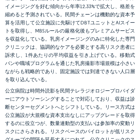
イメージングを好む傾向から年率12.33%で拡大し、格差を
縮めると予測されている。民間チェーンは機動的な資本予
算を活用して公立施設に先駆けてDBTユニットとAIスイー
トを取得し、MBSルールの厳格化後もプレミアムサービス
を収益化している。乳房イメージングのみに特化した専門
クリニックは、協調的なケアを必要とする高リスク患者に
訴求し、1件あたりの平均収益を引き上げている。移動式
バンや職域プログラムを通じた乳房撮影市場規模は小さい
ながらも戦略的であり、固定施設では到達できない人口層
を取り込んでいる。
公立病院は時間外読影を民間テレラジオロジープロバイダ
ーにアウトソーシングすることで対応しており、収益は診
断センターセグメントへとシフトしている。リース方式は
公立施設が大規模な資本支出なしにアップグレードを取得
するのに役立つが、数量連動型の支払いは参加率の変動リ
スクにさらされる。リスクベースのパイロットが低リスク
グループの間隔を延長するにつれて、公立クリニックのス