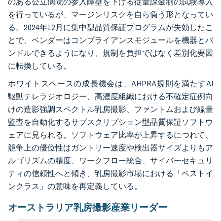
のある公立病院の参入障壁を下げる従量課金制の試験導入
を行っているが、マージンリスクを自ら負う形となってい
る。2024年12月に集中型品質保証プログラムが失効したこ
とで、ベンダーはコンプライアンスモジュールを機器とバ
ンドルできるようになり、規制を負担ではなく差別化要因
に転換している。
ホワイトスペースの成長機会は、AHPRA規則を満たすAI
駆動テレラジオロジー、高濃度組織における不確定症例向
けの造影強調スペクトル乳房撮影、ファントムおよび線量
監査を自動化するサブスクリプション型品質保証ソフトウ
ェアに見られる。ソフトウェア比率が上昇するにつれて、
競争上の優位性はガントリー速度や検出器サイズよりもア
ルゴリズムの精度、ワークフロー統合、サイバーセキュリ
ティの信頼性へと傾き、乳房撮影市場における「ベストイ
ンクラス」の意味を再定義している。
オーストラリア乳房撮影産業リーダー