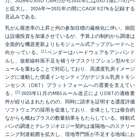
万、2026年のUSD 7,559万から2031年にはUSD 1億1,775万へ
と拡大し、2026年〜2031年の間にCAGR 9.27%を記録する
見込みである。
乳がん罹患率の上昇と州の参加目標の厳格化に伴い、病院
は設備投資を加速させているが、予算上の制約から調達は
全面的な機器更新よりもモジュール式アップグレードへと
[1]
向かっている。
ベンダーはハードウェアをアンバンド
ルし、放射線科医不足を補うサブスクリプション型AIモジ
ュールを重ねることで対応しており、高濃度乳房イメージ
ングに連動した償還インセンティブがデジタル乳房トモシ
ンセシス（DBT）プラットフォームへの需要を支えてい
[2]
る。
2025年11月のMBSルール改正によりDBTの適格要
件が絞り込まれたものの、同時に請求を証明する濃度評価
ソフトウェアの採用を促進しており、全体としては複合的
ながらも概ねプラスの数量効果をもたらしている。移動式
バンの調達とテレラジオロジー契約は遠隔地へのスクリー
ニング到達範囲を拡大し、現地専門医が不足する地域にお