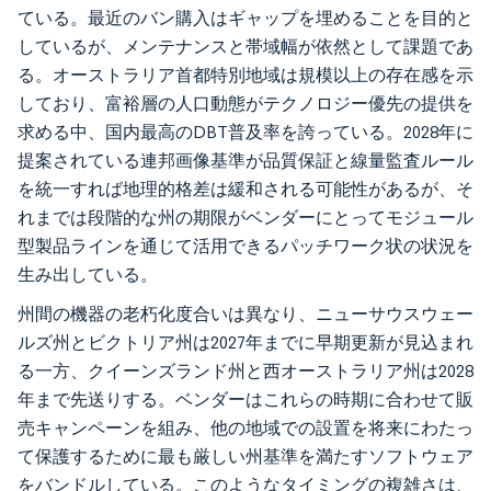
ている。最近のバン購入はギャップを埋めることを目的と
しているが、メンテナンスと帯域幅が依然として課題であ
る。オーストラリア首都特別地域は規模以上の存在感を示
しており、富裕層の人口動態がテクノロジー優先の提供を
求める中、国内最高のDBT普及率を誇っている。2028年に
提案されている連邦画像基準が品質保証と線量監査ルール
を統一すれば地理的格差は緩和される可能性があるが、そ
れまでは段階的な州の期限がベンダーにとってモジュール
型製品ラインを通じて活用できるパッチワーク状の状況を
生み出している。
州間の機器の老朽化度合いは異なり、ニューサウスウェー
ルズ州とビクトリア州は2027年までに早期更新が見込まれ
る一方、クイーンズランド州と西オーストラリア州は2028
年まで先送りする。ベンダーはこれらの時期に合わせて販
売キャンペーンを組み、他の地域での設置を将来にわたっ
て保護するために最も厳しい州基準を満たすソフトウェア
をバンドルしている。このようなタイミングの複雑さは、