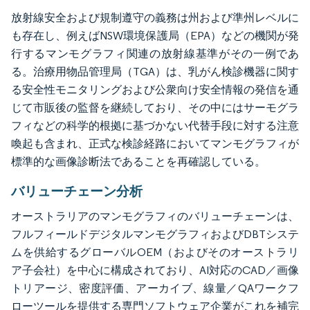
放射線安全および規制遵守の義務は州および準州レベルに
も存在し、例えばNSW環境保護局（EPA）などの機関が発
行するマンモグラフィ関連の放射線基準がその一例であ
る。治療用物品管理局（TGA）は、乳がん検診機器に関す
る安全性モニタリングおよび公衆向け安全情報の発信を通
じて市販後の監督を継続しており、その中にはサーモグラ
フィなどの科学的根拠に基づかない代替手段に対する注意
喚起も含まれ、正式な検診経路においてマンモグラフィが
標準的な画像診断法であることを再確認している。
バリューチェーン分析
オーストラリアのマンモグラフィのバリューチェーンは、
フルフィールドデジタルマンモグラフィおよびDBTシステ
ムを供給するグローバルOEM（およびそのオーストラリ
ア子会社）を中心に構成されており、AI対応のCAD／画像
トリアージ、密度評価、アーカイブ、線量／QAワークフ
ローツールを提供する専門ソフトウェア企業がこれを補完