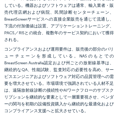
している。機器およびソフトウェアは通常、輸入業者・販
売代理店網および病院、民間診断センターチェーン、
BreastScreenサービスへの直接企業販売を通じて流通し、
下流の付加価値は設置、アプリケーショントレーニング、
PACS／RISとの統合、複数年のサービス契約において獲得
される。
コンプライアンスおよび運用要件は、販売後の部分のバリ
ューチェーンを形成している。NASのもとでの
BreastScreen Australia認定および州ごとの放射線基準は、
継続的なQA、性能試験、監査対応の必要性を高め、サー
ビスエンジニアおよびソフトウェア対応の品質管理への需
要を増大させている。市場環境で強調されている人材不足
は、遠隔放射線診断の接続性やAIワークフローのサブスク
リプションを継続的な要素として一層重要視させ、ベンダ
ーの関与を初期の設備投資購入から継続的な最適化および
コンプライアンス支援へと拡大させている。