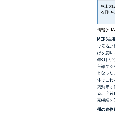
屋上太
る日中
情報源: Mord
MEPS
食器洗い
げを意味
年9月の
主導する
となった
体でこれ
約効果は
る。今後
売継続を
州の建物