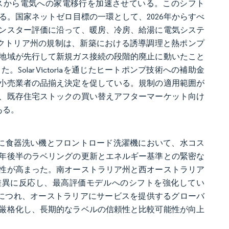
スから電気への家電移行を加速させている。このシフト
。国家ネットゼロ目標の一環として、2026年からすべ
ンスター評価に沿って、暖房、冷房、給湯に電気システ
ビクトリア州の規制は、新築における誘導調理と熱ポンプ
地域が先行して新規ガス接続の段階的廃止に動いたこと
lar Victoriaを通じたヒートポンプ技術への補助金
小売業者の品揃え決定を促している。規制の適用範囲が
、既存住宅ストックの買い替えアフターマーケット向け
ある。
特に食器洗い機とフロントロード洗濯機において、水コス
5年後半のラベリングの更新とエネルギー基準との緊密な
性が高まった。南オーストラリア州と西オーストラリア
差異に反応し、最高評価モデルへのシフトを強化してい
するにつれ、オーストラリアにサービスを提供するグローバ
厳格化し、長期的なラベルの信頼性と比較可能性が向上