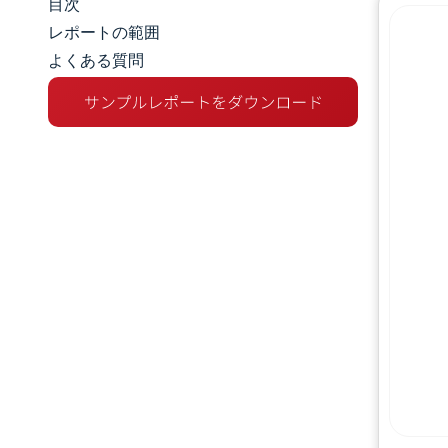
目次
市場規模とシェア
レポートの範囲
よくある質問
市場分析
トレンドとインサイト
セグメント分析
地理分析
競争環境
主要プレーヤー
業界の動向