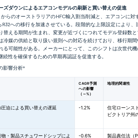
ェーズダウンによるエアコンモデルの刷新と買い替えの促進
年1月からのオーストラリアのHFC輸入割当削減と、エアコンに
AからR32への移行を加速させている。段階的な上限設定によ
り替える期間が生まれ、変更が近づくにつれてモデル登録数と
は冷媒の供給と取り扱い規則への対応を続けており、移行期間
れる可能性がある。メーカーにとって、このシフトは次世代機
継続性を確保するための早期再認証を促進する。
の影響分析
*
CAGR予測
地理的関連性
への影響
（～%）
の圧迫による買い替えの遅延
-1.2%
住宅ローンス
ビクトリア州
棄物・製品スチュワードシップによ
-0.6%
製品責任法（