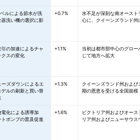
ラベルによる節水が洗
+0.7%
水不足が深刻な南オースト
食器洗い機の選択に影
心に、クイーンズランド州
取引の加速によるチャ
+1.1%
当初は都市部中心のグロー
ックスの変化
じて地方へ拡大
フェーズダウンによるエ
+1.3%
クイーンズランド州および
モデルの刷新と買い替
期の恩恵を受ける全国規模
進
物電化による誘導加
+1.6%
ビクトリア州およびオース
ートポンプの普及促進
リア州およびニューサウス