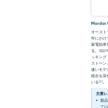
Mordo
オーストラ
年にかけて
家電効率
る。20
ッキング
ストーン
速いモデ
統合を深
[1]
いる
。
主要レ
製品
てC