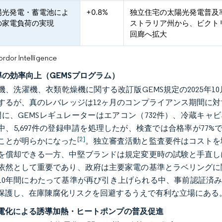
陽光発電・蓄電池によ
+0.8%
独立住宅の太陽光発電普及
の家電負荷の実現
ストラリア州から、ビクト
回廊へ拡大
or Intelligence
主導の効率向上（GEMSプログラム）
機、洗濯機、衣類乾燥機に関する改訂版GEMS規定の2025年
するが、真のレバレッジは12ヶ月のコンプライアンス期間に対する
間に、GEMSレギュレーターはエアコン（732件）、冷蔵キャビネ
中、5,697件の登録申請を処理したが、検査では合格率が77%
[2]
ことが明らかになった
。独立審査活動と監査要件はコストを
を償却できる一方、中堅ブランドは規定変更時の試験と手直し
依然として重要であり、政府は主要家電の基準とラベリングに
10年間にわたって基準が再び引き上げられる中、事前認証済み
保護し、在庫陳腐化リスクを回避するうえで有利な立場にある
電化による誘導加熱・ヒートポンプの普及促進