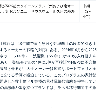
率が50%超のクイーンズランド州および南オー
中期
リア州およびニューサウスウェールズ州の郊外
（2～
4年）
10月施行は、10年間で最も急激な効率向上の段階的引き上
メーカーの戦略的対応にある。2024年10月から2025
ット（685件）、洗濯機（568件）がSKUの入れ替えを
であり、登録モデルの4件に1件が再検証でMEPSに不合格
増加させるが、大手メーカーは広範なポートフォリオ全
に充てる予算が逼迫している。このプログラムの家計節
関連した数十億ドル規模の累積電気代節約を報告してい
の高効率SKUを持つブランドは、ラベル移行期間中の販
。