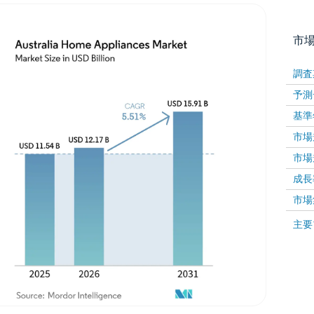
市
調査
予測
基準
市場規
市場規
成長率 
画像 © Mordor Intelligence。再利用にはCC BY 4
市場
画像 ©
主要