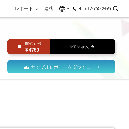
レポート
連絡
+1 617-765-2493
4750