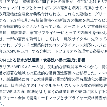
ラリアでは、建物電化に関する州の政策が、住宅におけるガ
クッキングトップとヒートポンプの需要を顕著に増加させている
政府建物は全電化が義務付けられる。これらの建物は、グリー
する。2027年1月から新築住宅への新規ガス接続を禁止する
する持続的なシグナルとなっている。オーストラリア首都特別
当局、建設業者、家電サプライヤーにとっての方向性を強化した。So
は、一部の需要を前倒しにしており、建設サイクルに先立って
につれ、ブランドは新築向けのコンプライアンス対応レンジと
向ガスSKUをカバーする分割ポートフォリオを管理する必要が
ラベルによる節水が洗濯機・食器洗い機の選択に影響
ラリアのWELSスキームは、受動的な情報開示ラベルから、
足が顕著な地域での直接的な購買促進要因へと移行した。202
り、製品開発における水使用量と電力消費の同時最適化の重要
者は、販売時点での1サイクルあたりのリットル数の明確な
26年にWELSの適用範囲がより多くの商業用途や蛇口に拡大
トフォーム全体で開発ロードマップとサプライヤー資格審査が
3]
。