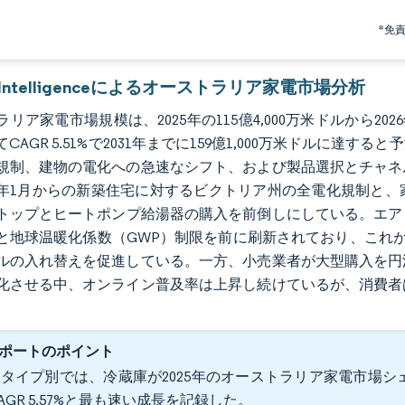
*免
r Intelligenceによるオーストラリア家電市場分析
リア家電市場規模は、2025年の115億4,000万米ドルから2026年
CAGR 5.51%で2031年までに159億1,000万米ドルに
規制、建物の電化への急速なシフト、および製品選択とチャネ
27年1月からの新築住宅に対するビクトリア州の全電化規制と
トップとヒートポンプ給湯器の購入を前倒しにしている。エア
と地球温暖化係数（GWP）制限を前に刷新されており、これが
ルの入れ替えを促進している。一方、小売業者が大型購入を円
化させる中、オンライン普及率は上昇し続けているが、消費者
ポートのポイント
タイプ別では、冷蔵庫が2025年のオーストラリア家電市場シェア
AGR 5.57%と最も速い成長を記録した。