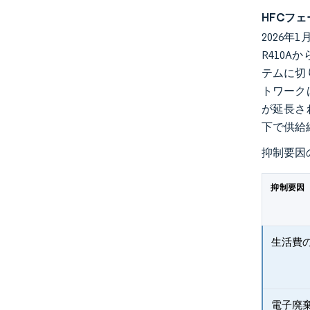
HFCフ
2026
R410
テムに切
トワーク
が延長さ
下で供給
抑制要因
抑制要因
生活費
電子廃