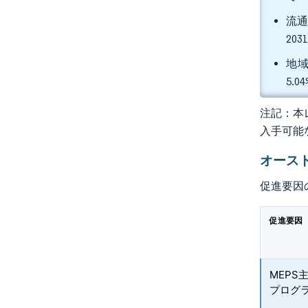
流通
20
地域
5.
注記：本レ
入手可能
オース
促進要因
促進要因
MEPS
プログ