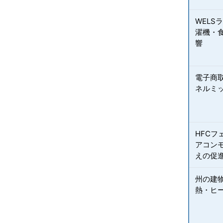
WELS
濯機・
響
電子商
ネルミ
HFC
アコン
えの促
州の建
熱・ヒ