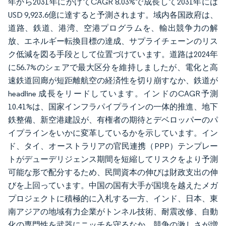
年から2031年にかけてCAGR 8.03%で成長して2031年には
USD 9,923.6億に達すると予測されます。域内各国政府は、
道路、鉄道、港湾、空港プログラムを、輸出競争力の解
放、エネルギー転換目標の達成、サプライチェーンのリス
ク低減を図る手段として位置づけています。道路は2024年
に56.7%のシェアで最大区分を維持しましたが、電化と高
速鉄道回廊が短距離航空の経済性を切り崩すなか、鉄道が
headline 成長をリードしています。インドのCAGR予測
10.41%は、国家インフラパイプラインの一体的推進、地下
鉄整備、新空港建設が、有権者の期待とデベロッパーのパ
イプラインをいかに変革しているかを示しています。イン
ド、タイ、オーストラリアの官民連携（PPP）テンプレー
トがデューデリジェンス期間を短縮してリスクをより予測
可能な形で配分するため、民間資本の伸びは財政支出の伸
びを上回っています。中国の国有大手が国境を越えたメガ
プロジェクトに積極的に入札する一方、インド、日本、東
南アジアの地域有力企業がトンネル技術、耐震改修、自動
化の専門性を武器にニッチを守るなか、競争の激しさが増