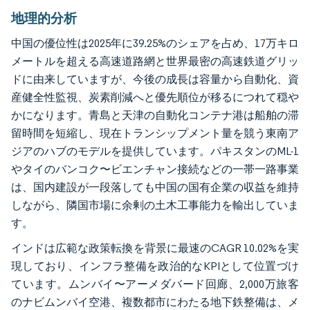
地理的分析
中国の優位性は2025年に39.25%のシェアを占め、17万キロ
メートルを超える高速道路網と世界最密の高速鉄道グリッ
ドに由来していますが、今後の成長は容量から自動化、資
産健全性監視、炭素削減へと優先順位が移るにつれて穏や
かになります。青島と天津の自動化コンテナ港は船舶の滞
留時間を短縮し、現在トランシップメント量を競う東南ア
ジアのハブのモデルを提供しています。パキスタンのML-1
やタイのバンコク〜ビエンチャン接続などの一帯一路事業
は、国内建設が一段落しても中国の国有企業の収益を維持
しながら、隣国市場に余剰の土木工事能力を輸出していま
す。
インドは広範な政策転換を背景に最速のCAGR 10.02%を実
現しており、インフラ整備を政治的なKPIとして位置づけ
ています。ムンバイ〜アーメダバード回廊、2,000万旅客
のナビムンバイ空港、複数都市にわたる地下鉄整備は、メ