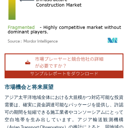
画像 © Mordor Intelligence。再利用にはCC BY 4.0の表示が必要です。
市場機会と将来展望
アジア太平洋地域全体における大規模かつ対応可能な投資
需要は、確実に資金調達可能なパッケージを提供し、許認
可の期間を短縮できる施工業者やコンソーシアムにとって
空白地帯を生み出しています。アジア輸送観測機構
（Asian Transport Observatory）の推計によると、同地域の