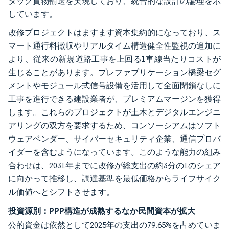
タック貨物輸送を実現しており、統合的な設計の論理を示
しています。
改修プロジェクトはますます資本集約的になっており、ス
マート通行料徴収やリアルタイム構造健全性監視の追加に
より、従来の新規道路工事を上回る1車線当たりコストが
生じることがあります。プレファブリケーション橋梁セグ
メントやモジュール式信号設備を活用して全面閉鎖なしに
工事を進行できる建設業者が、プレミアムマージンを獲得
します。これらのプロジェクトが土木とデジタルエンジニ
アリングの双方を要求するため、コンソーシアムはソフト
ウェアベンダー、サイバーセキュリティ企業、通信プロバ
イダーを含むようになっています。このような能力の組み
合わせは、2031年までに改修が総支出の約3分の1のシェア
に向かって推移し、調達基準を最低価格からライフサイク
ル価値へとシフトさせます。
投資源別：PPP構造が成熟するなか民間資本が拡大
公的資金は依然として2025年の支出の79.65%を占めていま