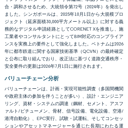
合・調和させるため、大統領令第72号（2024年）を発出し
ました。シンガポールは、2025年10月1日から大規模プロ
ジェクト（延床面積30,000平方メートル以上）に対する義
務的なデジタル申請経路としてCORENET Xを推進し、施
工業者やコンサルタントにとってBIM対応のコンプライア
ンスを実務上の要件として強化しました。ベトナムは2026
年に都市鉄道に関する国家技術基準（QCVN）の最終確定
と公布に取り組んでおり、改正法に基づく道路交通秩序・
安全要件の更新は2026年7月1日に施行されます。
バリューチェーン分析
バリューチェーンは、計画・実現可能性調査（多国間機関
や政府主体の参加を伴うことが多い）、設計・エンジニア
リング、資材・システムの調達（鋼材、セメント、アスフ
ァルト/ビチューメン、骨材、信号設備、電化設備、空港/
港湾自動化）、EPC実行、試験・試運転、そしてコンセッ
ションやアセットマネージャーを通じた長期にわたる運