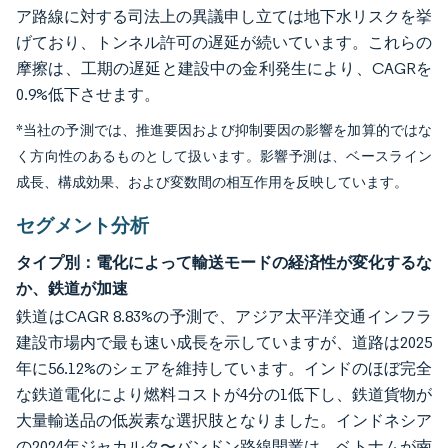
ア路線に対する司法上の異議申し立ては地下水リスクを挙
げており、トンネル許可の遅延が続いています。これらの
摩擦は、工期の遅延と建設中の金利発生により、CAGRを
0.9%低下させます。
*当社の予測では、推進要因および抑制要因の影響を加算的ではな
く方向性のあるものとして扱います。影響予測は、ベースライン
成長、構成効果、および変数間の相互作用を反映しています。
セグメント分析
タイプ別：電化によって輸送モードの経済性が変化するな
か、鉄道が加速
鉄道はCAGR 8.83%の予測で、アジア太平洋交通インフラ
建設市場内で最も速い成長を示していますが、道路は2025
年に56.12%のシェアを維持しています。インドのほぼ完全
な鉄道電化により燃料コストが4分の1低下し、鉄道貨物が
大量輸送品の低炭素な選択肢となりました。インドネシア
の2024年ジャカルタ〜バンドン路線開業は、ベトナムが南