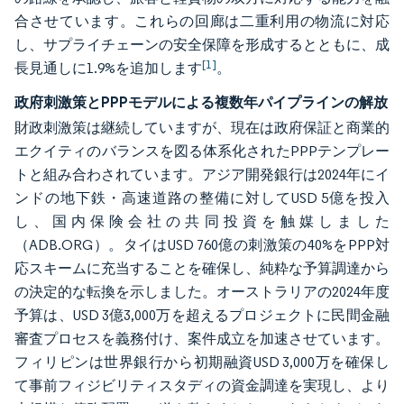
合させています。これらの回廊は二重利用の物流に対応
し、サプライチェーンの安全保障を形成するとともに、成
[1]
長見通しに1.9%を追加します
。
政府刺激策とPPPモデルによる複数年パイプラインの解放
財政刺激策は継続していますが、現在は政府保証と商業的
エクイティのバランスを図る体系化されたPPPテンプレー
トと組み合わされています。アジア開発銀行は2024年にイ
ンドの地下鉄・高速道路の整備に対してUSD 5億を投入
し、国内保険会社の共同投資を触媒しました
（ADB.ORG）。タイはUSD 760億の刺激策の40%をPPP対
応スキームに充当することを確保し、純粋な予算調達から
の決定的な転換を示しました。オーストラリアの2024年度
予算は、USD 3億3,000万を超えるプロジェクトに民間金融
審査プロセスを義務付け、案件成立を加速させています。
フィリピンは世界銀行から初期融資USD 3,000万を確保し
て事前フィジビリティスタディの資金調達を実現し、より