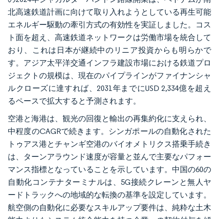
北高速鉄道計画に向けて取り入れようとしている再生可能
エネルギー駆動の牽引方式の有効性を実証しました。コス
ト面を超え、高速鉄道ネットワークは労働市場を統合して
おり、これは日本が継続中のリニア投資からも明らかで
す。アジア太平洋交通インフラ建設市場における鉄道プロ
ジェクトの規模は、現在のパイプラインがファイナンシャ
ルクローズに達すれば、2031年までにUSD 2,334億を超え
るペースで拡大すると予測されます。
空港と海港は、観光の回復と輸出の再集約化に支えられ、
中程度のCAGRで続きます。シンガポールの自動化された
トゥアス港とチャンギ空港のバイオメトリクス搭乗手続き
は、ターンアラウンド速度が容量と並んで主要なパフォー
マンス指標となっていることを示しています。中国の60の
自動化コンテナターミナルは、5G接続クレーンと無人ヤ
ードトラックへの地域的な転換の基準を設定しています。
航空側の自動化に必要なスキルアップ要件は、純粋な土木