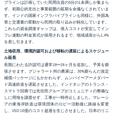
プラインは計画していた民間出資の5分の1未満しか集まら
ず、初期公的支出と事業範囲の延期を余儀なくされていま
す。インドの国家インフラパイプラインも同様に、外国為
替と交通量の変動から民間の取り込みが鈍化しています。
これらの資金調達ギャップは、借入コストが安定してイン
フレ連動の料金算式が採用されるまで、地域成長から1.4%
を差し引きます。
土地収用、環境許認可および移転の遅延によるスケジュー
ル延長
長期にわたる許認可は通常18〜24ヶ月を追加し、予算を膨
張させます。グジャラート州の農家は、30%膨らんだ改定
補償パッケージにもかかわらず、ムンバイ〜アーメダバー
ド高速鉄道を遅延させました。インドネシアのトランス・
スマトラ回廊では先住民グループがコミュニティの整備な
しに用地を譲渡せず、工事が一時停止しました。マレーシ
アの東海岸鉄道は環境団体のロビー活動後に路線を変更
し、USD 10億のコスト超過を生じさせました。日本のリニ