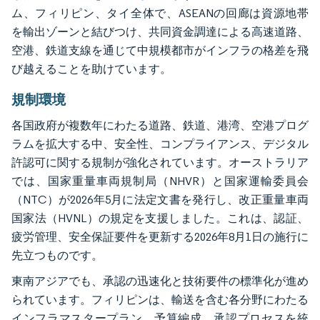
ム、フィリピン、タイ全体で、ASEANの回廊は資源地帯
を輸出ゾーンと結びつけ、共同資金調達による高速道路、
空港、鉄道支線を通じて中規模都市がインフラの格差を飛
び越えることを助けています。
規制環境
各国政府が複数年にわたる道路、鉄道、港湾、空港プログ
ラムを拡大する中、安全性、コンプライアンス、デジタル
許認可に関する規制が強化されています。オーストラリア
では、国家重量車両規制局（NHVR）と国家運輸委員会
（NTC）が2026年5月に法定文書を発行し、改正重量車両
国家法（HVNL）の規定を支援しました。これは、認証、
疲労管理、安全保証要件を更新する2026年8月1日の施行に
先立つものです。
東南アジアでも、承認の迅速化と技術要件の標準化が進め
られています。フィリピンは、輸送を含む各分野にわたる
インフラマスタープラン、予算編成、承認プロセスを統