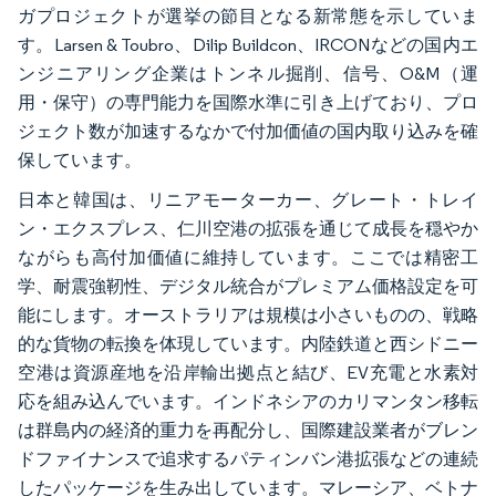
ガプロジェクトが選挙の節目となる新常態を示していま
す。Larsen & Toubro、Dilip Buildcon、IRCONなどの国内エ
ンジニアリング企業はトンネル掘削、信号、O&M（運
用・保守）の専門能力を国際水準に引き上げており、プロ
ジェクト数が加速するなかで付加価値の国内取り込みを確
保しています。
日本と韓国は、リニアモーターカー、グレート・トレイ
ン・エクスプレス、仁川空港の拡張を通じて成長を穏やか
ながらも高付加価値に維持しています。ここでは精密工
学、耐震強靭性、デジタル統合がプレミアム価格設定を可
能にします。オーストラリアは規模は小さいものの、戦略
的な貨物の転換を体現しています。内陸鉄道と西シドニー
空港は資源産地を沿岸輸出拠点と結び、EV充電と水素対
応を組み込んでいます。インドネシアのカリマンタン移転
は群島内の経済的重力を再配分し、国際建設業者がブレン
ドファイナンスで追求するパティンバン港拡張などの連続
したパッケージを生み出しています。マレーシア、ベトナ