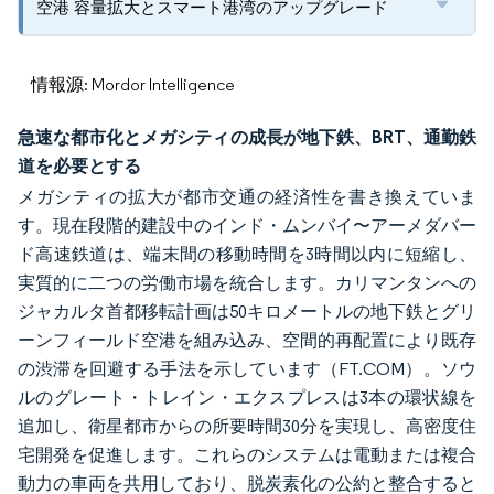
空港 容量拡大とスマート港湾のアップグレード
情報源: Mordor Intelligence
急速な都市化とメガシティの成長が地下鉄、BRT、通勤鉄
道を必要とする
メガシティの拡大が都市交通の経済性を書き換えていま
す。現在段階的建設中のインド・ムンバイ〜アーメダバー
ド高速鉄道は、端末間の移動時間を3時間以内に短縮し、
実質的に二つの労働市場を統合します。カリマンタンへの
ジャカルタ首都移転計画は50キロメートルの地下鉄とグリ
ーンフィールド空港を組み込み、空間的再配置により既存
の渋滞を回避する手法を示しています（FT.COM）。ソウ
ルのグレート・トレイン・エクスプレスは3本の環状線を
追加し、衛星都市からの所要時間30分を実現し、高密度住
宅開発を促進します。これらのシステムは電動または複合
動力の車両を共用しており、脱炭素化の公約と整合すると