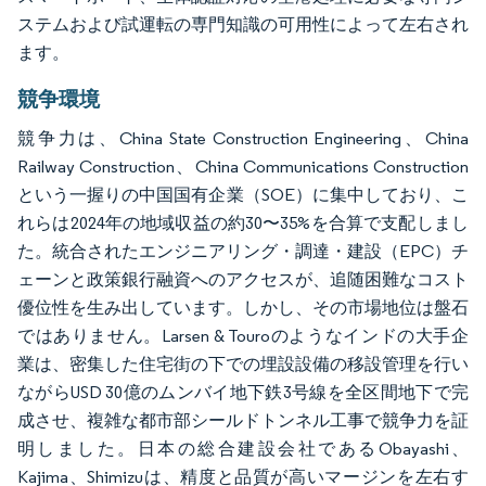
ステムおよび試運転の専門知識の可用性によって左右され
ます。
競争環境
競争力は、China State Construction Engineering、China
Railway Construction、China Communications Construction
という一握りの中国国有企業（SOE）に集中しており、こ
れらは2024年の地域収益の約30〜35%を合算で支配しまし
た。統合されたエンジニアリング・調達・建設（EPC）チ
ェーンと政策銀行融資へのアクセスが、追随困難なコスト
優位性を生み出しています。しかし、その市場地位は盤石
ではありません。Larsen & Touroのようなインドの大手企
業は、密集した住宅街の下での埋設設備の移設管理を行い
ながらUSD 30億のムンバイ地下鉄3号線を全区間地下で完
成させ、複雑な都市部シールドトンネル工事で競争力を証
明しました。日本の総合建設会社であるObayashi、
Kajima、Shimizuは、精度と品質が高いマージンを左右す