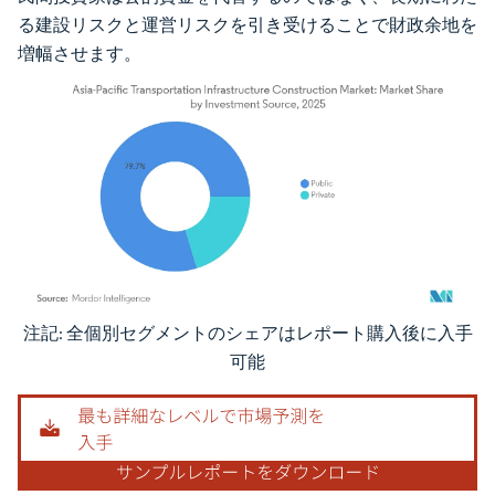
る建設リスクと運営リスクを引き受けることで財政余地を
増幅させます。
注記: 全個別セグメントのシェアはレポート購入後に入手
画像 © Mordor Intelligence。再利用にはCC BY 4.0の表示が必要です。
可能