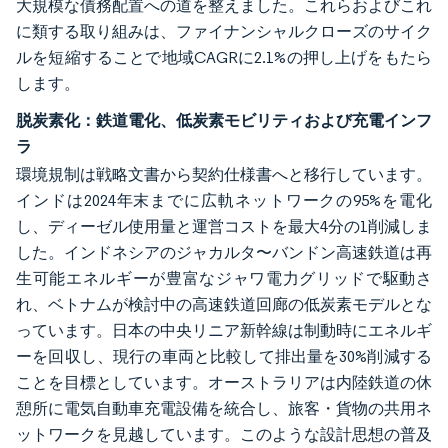
大規模な債務配置への道を整えました。これらおよびこれ
に類する取り組みは、ファイナンシャルクローズのサイク
ルを短縮することで地域CAGRに2.1%の押し上げをもたら
します。
脱炭素化：鉄道電化、低炭素モビリティおよび充電インフ
ラ
環境規制は戦略文書から契約仕様書へと移行しています。
インドは2024年末までに広軌ネットワークの95%を電化
し、ディーゼル使用量と運営コストを最大4分の1削減しま
した。インドネシアのジャカルタ〜バンドン高速鉄道は再
生可能エネルギーが豊富なジャワ電力グリッドで駆動さ
れ、ベトナムが検討中の高速鉄道回廊の低炭素モデルとな
っています。日本の中央リニア新幹線は制動時にエネルギ
ーを回収し、現行の車両と比較して排出量を30%削減する
ことを目標としています。オーストラリアは内陸鉄道の休
憩所に電気自動車充電設備を統合し、旅客・貨物の共用ネ
ットワークを見越しています。このような設計思想の普及