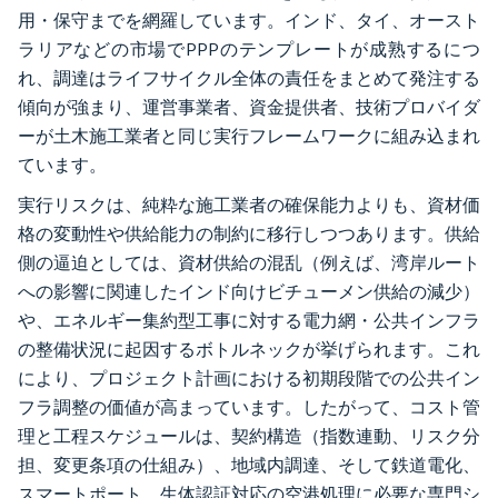
用・保守までを網羅しています。インド、タイ、オースト
ラリアなどの市場でPPPのテンプレートが成熟するにつ
れ、調達はライフサイクル全体の責任をまとめて発注する
傾向が強まり、運営事業者、資金提供者、技術プロバイダ
ーが土木施工業者と同じ実行フレームワークに組み込まれ
ています。
実行リスクは、純粋な施工業者の確保能力よりも、資材価
格の変動性や供給能力の制約に移行しつつあります。供給
側の逼迫としては、資材供給の混乱（例えば、湾岸ルート
への影響に関連したインド向けビチューメン供給の減少）
や、エネルギー集約型工事に対する電力網・公共インフラ
の整備状況に起因するボトルネックが挙げられます。これ
により、プロジェクト計画における初期段階での公共イン
フラ調整の価値が高まっています。したがって、コスト管
理と工程スケジュールは、契約構造（指数連動、リスク分
担、変更条項の仕組み）、地域内調達、そして鉄道電化、
スマートポート、生体認証対応の空港処理に必要な専門シ