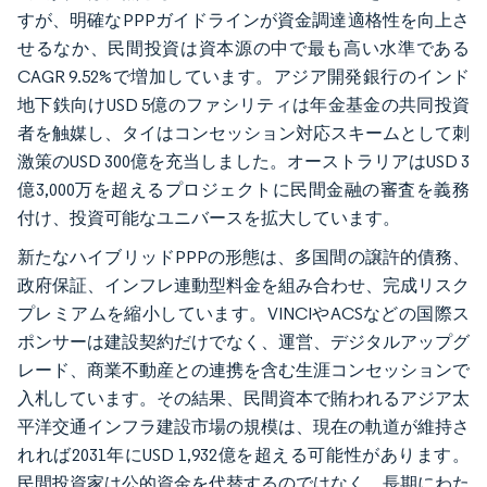
すが、明確なPPPガイドラインが資金調達適格性を向上さ
せるなか、民間投資は資本源の中で最も高い水準である
CAGR 9.52%で増加しています。アジア開発銀行のインド
地下鉄向けUSD 5億のファシリティは年金基金の共同投資
者を触媒し、タイはコンセッション対応スキームとして刺
激策のUSD 300億を充当しました。オーストラリアはUSD 3
億3,000万を超えるプロジェクトに民間金融の審査を義務
付け、投資可能なユニバースを拡大しています。
新たなハイブリッドPPPの形態は、多国間の譲許的債務、
政府保証、インフレ連動型料金を組み合わせ、完成リスク
プレミアムを縮小しています。VINCIやACSなどの国際ス
ポンサーは建設契約だけでなく、運営、デジタルアップグ
レード、商業不動産との連携を含む生涯コンセッションで
入札しています。その結果、民間資本で賄われるアジア太
平洋交通インフラ建設市場の規模は、現在の軌道が維持さ
れれば2031年にUSD 1,932億を超える可能性があります。
民間投資家は公的資金を代替するのではなく、長期にわた