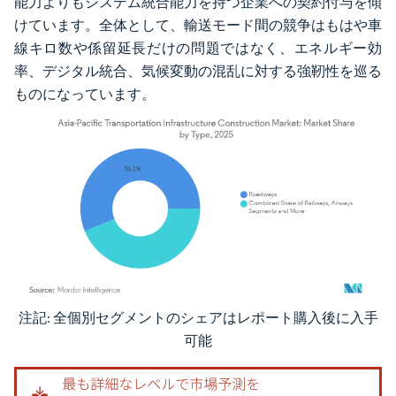
能力よりもシステム統合能力を持つ企業への契約付与を傾
けています。全体として、輸送モード間の競争はもはや車
線キロ数や係留延長だけの問題ではなく、エネルギー効
率、デジタル統合、気候変動の混乱に対する強靭性を巡る
ものになっています。
注記: 全個別セグメントのシェアはレポート購入後に入手
画像 © Mordor Intelligence。再利用にはCC BY 4.0の表示が必要です。
可能