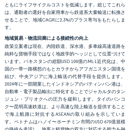
ともにライフサイクルコストを低減します。総じてこれら
は、通勤者の選好を自家用車から鉄道系大量輸送に転換さ
せることで、地域CAGRに2.3%のプラス寄与をもたらしま
す。
地域貿易・物流回廊による接続性の向上
政策立案者は現在、内陸鉄道、深水港、多車線高速道路を
純粋な貨物手段ではなく地政学的ヘッジとして位置づけて
います。パキスタンの総額USD 100億のML-1近代化は、中
国の一帯一路構想のもとカラチからアフガニスタン国境を
結び、中央アジアに海上輸送の代替手段を提供します。
2024年に一部開業したインドネシアのパティンバン港は、
自動車・電子製品輸出に特化することでジャカルタのタン
ジュン・プリオクへの圧力を緩和します。タイのバンコ
ク〜昆明高速鉄道は、より高速な陸上輸送を提供すること
で海上航路に対抗するASEANの取り組みを示していま
す。ベトナムはハノイ〜ホーチミン市間のUSD 670億規模
の路線を承認し、旅客と軽貨物の双方に対応する能力を融