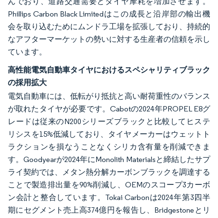
んでおり、道路交通需要とタイヤ摩耗を増加させます。
Phillips Carbon Black Limitedはこの成長と沿岸部の輸出機
会を取り込むためにムンドラ工場を拡張しており、持続的
なアフターマーケットの勢いに対する生産者の信頼を示し
ています。
高性能電気自動車タイヤにおけるスペシャリティブラック
の採用拡大
電気自動車には、低転がり抵抗と高い耐荷重性のバランス
が取れたタイヤが必要です。Cabotの2024年PROPEL E8グ
レードは従来のN200シリーズブラックと比較してヒステ
リシスを15%低減しており、タイヤメーカーはウェットト
ラクションを損なうことなくシリカ含有量を削減できま
す。Goodyearが2024年にMonolith Materialsと締結したサプ
ライ契約では、メタン熱分解カーボンブラックを調達する
ことで製造排出量を90%削減し、OEMのスコープ3カーボ
ン会計と整合しています。Tokai Carbonは2024年第3四半
期にセグメント売上高374億円を報告し、Bridgestoneとリ