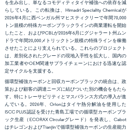
を生み出し、単なるコモディティタイヤ補強への依存を減
らしている。この転換は、Himadri Speciality Chemicalが
2026年4月に西ベンガル州マヒスティクリーで年間70,000
トン規模の特殊カーボンブラックラインの商業運転を開始
したこと、およびPCBLが2026年6月にグジャラート州ムン
ドラで年間20,000メトリックトン規模の特殊ラインを稼働
させたことにより支えられている。これらのプロジェクト
は、差別化されたグレードの現地入手性を拡大し、国内の
加工業者やOEM関連サプライチェーンにおける迅速な認
定サイクルを支援する。
循環型補強カーボンと回収カーボンブラックの統合は、政
策および顧客の調達ニーズに結びついた別の機会をもたら
す。特にトレーサビリティとマスバランス方式の導入が進
んでいる。2026年、Orionはタイヤ熱分解油を使用した
ISCC PLUS認証を受けた青島工場での循環型カーボンブラ
ック生産（ECORAX Circularグレード）を発表し、Cabot
はチレゴンおよびTianjinで循環型補強カーボンの生産能力