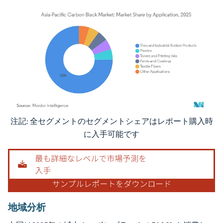
注記: 全セグメントのセグメントシェアはレポート購入時
画像 © Mordor Intelligence。再利用にはCC BY 4.0の表示が必要です。
に入手可能です
地域分析