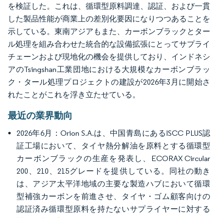
を検証した。これは、循環型原料調達、認証、および一貫
した製品性能が商業上の差別化要因になりつつあることを
示している。東南アジアもまた、カーボンブラックとター
ル処理を組み合わせた統合的な設備拡張にとってサプライ
チェーンおよび現地化の機会を提供しており、インドネシ
アのTsingshan工業団地における大規模なカーボンブラッ
ク・タール処理プロジェクトの建設が2026年3月に開始さ
れたことがこれを浮き立たせている。
最近の業界動向
2026年6月：Orion S.A.は、中国青島にあるISCC PLUS認
証工場において、タイヤ熱分解油を原料とする循環型
カーボンブラックの生産を発表し、ECORAX Circular
200、210、215グレードを提供している。同社の動き
は、アジア太平洋地域の主要な製造ハブにおいて循環
型補強カーボンを前進させ、タイヤ・ゴム顧客向けの
認証済み循環型原料を持たないサプライヤーに対する