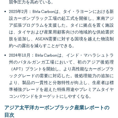
競争圧力を高めている。
2025年2月：Birla Carbonは、タイ・ラヨーンにおける新
設カーボンブラック工場の起工式を開催し、東南アジ
ア拡張プログラムを支援した。タイに拠点を置く施設
は、タイヤおよび産業用顧客向けの地域的な供給選択
肢を追加し、ASEAN需要に対する国境を越えた物流制
約への露出を減らすことができる。
2024年10月：Birla Carbonは、インド・マハラシュトラ
州のパタルガンガ工場において、初のアジア後処理
（APT）プラントを開始し、より高性能なカーボンブラ
ックグレードの需要に対応した。後処理能力の追加に
より、製品の一貫性と分散特性が向上し、生産者は標
準補強グレードを超えた特殊用途やプレミアムタイヤ
コンパウンドをターゲットにしやすくなる。
アジア太平洋カーボンブラック産業レポートの
目次