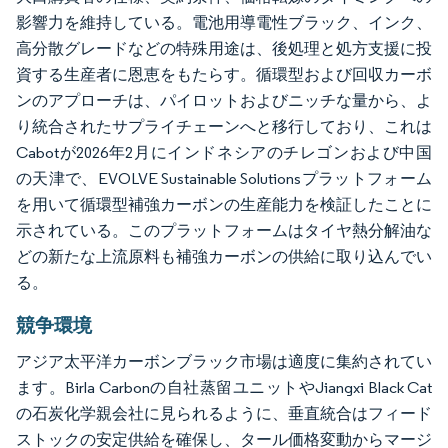
影響力を維持している。電池用導電性ブラック、インク、
高分散グレードなどの特殊用途は、後処理と処方支援に投
資する生産者に恩恵をもたらす。循環型および回収カーボ
ンのアプローチは、パイロットおよびニッチな量から、よ
り統合されたサプライチェーンへと移行しており、これは
Cabotが2026年2月にインドネシアのチレゴンおよび中国
の天津で、EVOLVE Sustainable Solutionsプラットフォーム
を用いて循環型補強カーボンの生産能力を検証したことに
示されている。このプラットフォームはタイヤ熱分解油な
どの新たな上流原料も補強カーボンの供給に取り込んでい
る。
競争環境
アジア太平洋カーボンブラック市場は適度に集約されてい
ます。Birla Carbonの自社蒸留ユニットやJiangxi Black Cat
の石炭化学親会社に見られるように、垂直統合はフィード
ストックの安定供給を確保し、タール価格変動からマージ