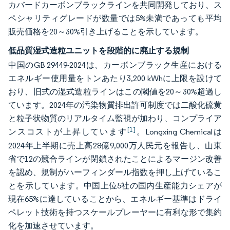
カバードカーボンブラックラインを共同開発しており、ス
ペシャリティグレードが数量では5%未満であっても平均
販売価格を20～30%引き上げることを示しています。
低品質湿式造粒ユニットを段階的に廃止する規制
中国のGB 29449-2024は、カーボンブラック生産における
エネルギー使用量をトンあたり3,200 kWhに上限を設けて
おり、旧式の湿式造粒ラインはこの閾値を20～30%超過し
ています。2024年の汚染物質排出許可制度では二酸化硫黄
と粒子状物質のリアルタイム監視が加わり、コンプライア
[1]
ンスコストが上昇しています
。Longxing Chemicalは
2024年上半期に売上高28億9,000万人民元を報告し、山東
省で12の競合ラインが閉鎖されたことによるマージン改善
を認め、規制がハーフィンダール指数を押し上げているこ
とを示しています。中国上位5社の国内生産能力シェアが
現在65%に達していることから、エネルギー基準はドライ
ペレット技術を持つスケールプレーヤーに有利な形で集約
化を加速させています。