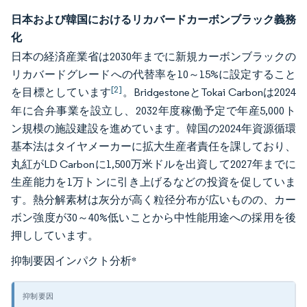
日本および韓国におけるリカバードカーボンブラック義務
化
日本の経済産業省は2030年までに新規カーボンブラックの
リカバードグレードへの代替率を10～15%に設定すること
[2]
を目標としています
。BridgestoneとTokai Carbonは2024
年に合弁事業を設立し、2032年度稼働予定で年産5,000ト
ン規模の施設建設を進めています。韓国の2024年資源循環
基本法はタイヤメーカーに拡大生産者責任を課しており、
丸紅がLD Carbonに1,500万米ドルを出資して2027年までに
生産能力を1万トンに引き上げるなどの投資を促していま
す。熱分解素材は灰分が高く粒径分布が広いものの、カー
ボン強度が30～40%低いことから中性能用途への採用を後
押ししています。
抑制要因インパクト分析
*