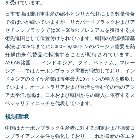
を受けています。
日本市場は乗用車生産の縮小とシリカ代替による数量侵食
で横ばいが続いていますが、リカバードブラックおよびア
セチレンブラックでは20～30%のプレミアムを獲得する技
術先進国として位置付けられています。韓国の資源循環基
本法は2028年までに5,000～8,000トンのバージン需要を熱
分解由来代替品に転換することが期待されています。
ASEAN諸国——インドネシア、タイ、ベトナム、マレー
シア——ではカーボンブラック需要が増加しており、イン
ドネシアのタイヤ産業は毎年最大10万トンの輸入を吸収し
ています。オーストラリアおよび台湾を含むその他のアジ
ア太平洋地域は、日本および韓国からの輸入に依存するス
ペシャリティニッチを代表しています。
規制環境
中国はカーボンブラック生産者に対する測定および操業コ
ンプライアンス要件を強化しており、これが最新の省エネ