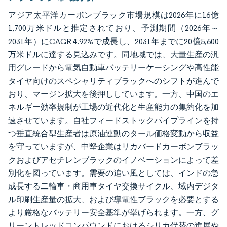
アジア太平洋カーボンブラック市場規模は2026年に16億
1,700万米ドルと推定されており、予測期間（2026年～
2031年）にCAGR 4.92%で成長し、2031年までに20億5,600
万米ドルに達する見込みです。同地域では、大量生産の汎
用グレードから電気自動車バッテリーケーシングや高性能
タイヤ向けのスペシャリティブラックへのシフトが進んで
おり、マージン拡大を後押ししています。一方、中国のエ
ネルギー効率規制が工場の近代化と生産能力の集約化を加
速させています。自社フィードストックパイプラインを持
つ垂直統合型生産者は原油連動のタール価格変動から収益
を守っていますが、中堅企業はリカバードカーボンブラッ
クおよびアセチレンブラックのイノベーションによって差
別化を図っています。需要の追い風としては、インドの急
成長する二輪車・商用車タイヤ交換サイクル、域内デジタ
ル印刷生産量の拡大、および導電性ブラックを必要とする
より厳格なバッテリー安全基準が挙げられます。一方、グ
リーントレッドコンパウンドにおけるシリカ代替の進展や