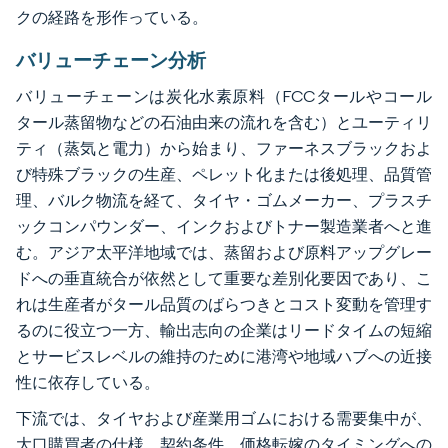
クの経路を形作っている。
バリューチェーン分析
バリューチェーンは炭化水素原料（FCCタールやコール
タール蒸留物などの石油由来の流れを含む）とユーティリ
ティ（蒸気と電力）から始まり、ファーネスブラックおよ
び特殊ブラックの生産、ペレット化または後処理、品質管
理、バルク物流を経て、タイヤ・ゴムメーカー、プラスチ
ックコンパウンダー、インクおよびトナー製造業者へと進
む。アジア太平洋地域では、蒸留および原料アップグレー
ドへの垂直統合が依然として重要な差別化要因であり、こ
れは生産者がタール品質のばらつきとコスト変動を管理す
るのに役立つ一方、輸出志向の企業はリードタイムの短縮
とサービスレベルの維持のために港湾や地域ハブへの近接
性に依存している。
下流では、タイヤおよび産業用ゴムにおける需要集中が、
大口購買者の仕様、契約条件、価格転嫁のタイミングへの