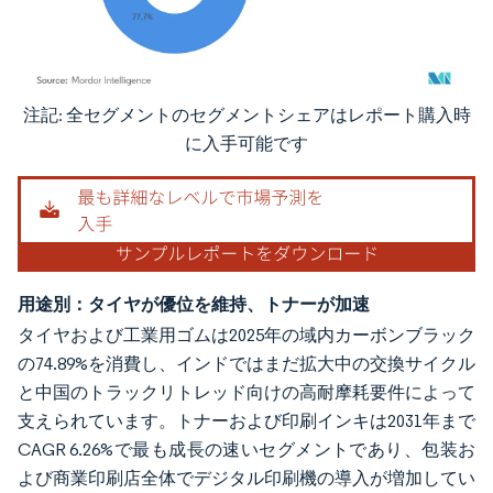
注記: 全セグメントのセグメントシェアはレポート購入時
画像 © Mordor Intelligence。再利用にはCC BY 4.0の表示が必要です。
に入手可能です
用途別：タイヤが優位を維持、トナーが加速
タイヤおよび工業用ゴムは2025年の域内カーボンブラック
の74.89%を消費し、インドではまだ拡大中の交換サイクル
と中国のトラックリトレッド向けの高耐摩耗要件によって
支えられています。トナーおよび印刷インキは2031年まで
CAGR 6.26%で最も成長の速いセグメントであり、包装お
よび商業印刷店全体でデジタル印刷機の導入が増加してい