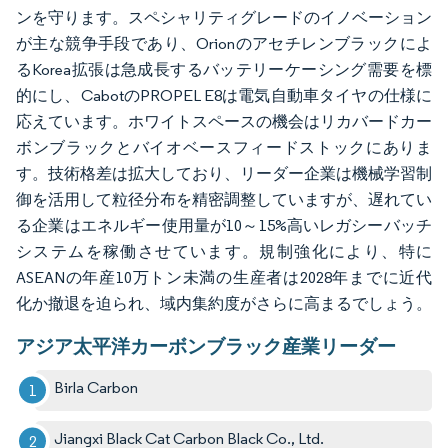
ンを守ります。スペシャリティグレードのイノベーション
が主な競争手段であり、Orionのアセチレンブラックによ
るKorea拡張は急成長するバッテリーケーシング需要を標
的にし、CabotのPROPEL E8は電気自動車タイヤの仕様に
応えています。ホワイトスペースの機会はリカバードカー
ボンブラックとバイオベースフィードストックにありま
す。技術格差は拡大しており、リーダー企業は機械学習制
御を活用して粒径分布を精密調整していますが、遅れてい
る企業はエネルギー使用量が10～15%高いレガシーバッチ
システムを稼働させています。規制強化により、特に
ASEANの年産10万トン未満の生産者は2028年までに近代
化か撤退を迫られ、域内集約度がさらに高まるでしょう。
アジア太平洋カーボンブラック産業リーダー
Birla Carbon
Jiangxi Black Cat Carbon Black Co., Ltd.