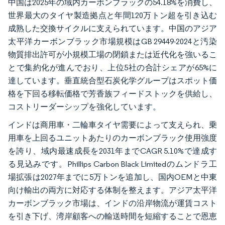
中国は2025年の域内カーボンブラックの54.18%を消費し、
世界最大のタイヤ製造拠点と年間120万トン超を引き込む
成熟した交換サイクルに支えられています。中国のアジア
太平洋カーボンブラック市場規模はGB 29449-2024と汚染
物質排出許可が小規模工場の閉鎖または近代化を強いるこ
とで集約化が進んでおり、上位5社の合計シェアが65%に
達しています。垂直統合型石炭化学グループはスポット価
格を下回る移転価格で芳香族フィードストックを供給し、
コストリーダーシップを強化しています。
インドは商用車・二輪車タイヤ需要によって支えられ、乗
用車を上回るユニットあたりのカーボンブラック使用強度
を誇り、域内最速成長を2031年までCAGR 5.10%で達成す
る見込みです。Phillips Carbon Black Limitedのムンドラ工
場拡張は2027年までに5万トンを追加し、国内OEMと中東
向け輸出の両方に対応する体制を整えます。アジア太平洋
カーボンブラック市場は、インドの沿岸物流が運賃コスト
を引き下げ、湾岸顧客への輸送時間を短縮することで恩恵