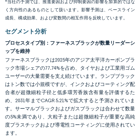
*当社の予測では、推進要因および抑制要因の影響を加算的ではな
く方向性のあるものとして扱います。影響予測は、ベースライン
成長、構成効果、および変数間の相互作用を反映しています。
セグメント分析
プロセスタイプ別：ファーネスブラックが数量リーダーシ
ップを維持
ファーネスブラックは2025年のアジア太平洋カーボンブラ
ック市場シェアの77.74%を占め、タイヤおよび工業用ゴム
ユーザーの大量需要を支え続けています。ランプブラック
はトン数では小規模ですが、インクおよびコーティング配
合者が超微細粒子径と低多環芳香族含有量を評価するた
め、2031年までCAGR 5.21%で拡大すると予測されていま
す。サーマルブラックおよびガスブラックは合わせて数量
の5%未満であり、大粒子または超微細粒子が重要な高純
度プラスチックおよび導電性コーティングに使用されてい
ます。