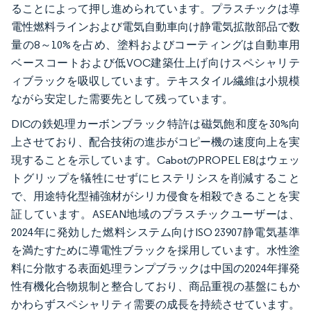
ることによって押し進められています。プラスチックは導
電性燃料ラインおよび電気自動車向け静電気拡散部品で数
量の8～10%を占め、塗料およびコーティングは自動車用
ベースコートおよび低VOC建築仕上げ向けスペシャリテ
ィブラックを吸収しています。テキスタイル繊維は小規模
ながら安定した需要先として残っています。
DICの鉄処理カーボンブラック特許は磁気飽和度を30%向
上させており、配合技術の進歩がコピー機の速度向上を実
現することを示しています。CabotのPROPEL E8はウェッ
トグリップを犠牲にせずにヒステリシスを削減すること
で、用途特化型補強材がシリカ侵食を相殺できることを実
証しています。ASEAN地域のプラスチックユーザーは、
2024年に発効した燃料システム向けISO 23907静電気基準
を満たすために導電性ブラックを採用しています。水性塗
料に分散する表面処理ランプブラックは中国の2024年揮発
性有機化合物規制と整合しており、商品重視の基盤にもか
かわらずスペシャリティ需要の成長を持続させています。