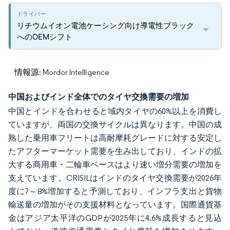
リチウムイオン電池ケーシング向け導電性ブラック
へのOEMシフト
情報源: Mordor Intelligence
中国およびインド全体でのタイヤ交換需要の増加
中国とインドを合わせると域内タイヤの60%以上を消費し
ていますが、両国の交換サイクルは異なります。中国の成
熟した乗用車フリートは高耐摩耗グレードに対する安定し
たアフターマーケット需要を生み出しており、インドの拡
大する商用車・二輪車ベースはより速い増分需要の増加を
支えています。CRISILはインドのタイヤ交換需要が2026年
度に7～8%増加すると予測しており、インフラ支出と貨物
輸送量の増加がその支援材料となっています。国際通貨基
金はアジア太平洋のGDPが2025年に4.6%成長すると見込