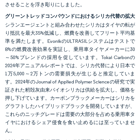
させることを浮き彫りにしました。
グリーントレッドコンパウンドにおけるシリカ代替の拡大
シランエージェントと組み合わせたシリカはタイヤの転が
り抵抗を最大35%低減し、燃費を改善してフリート平均基
準を満たします。EvonikのULTRASILシステムはテストで
8%の燃費改善効果を実証し、乗用車タイヤメーカーに30
～50%ブレンドの採用を促しています。Tokai Carbonの
2024年アニュアルレポートでは、シリカ代替により日本で
1万5,000～2万トンの需要損失が生じると推定していま
す。2024年のJournal of Applied Polymer Scienceの研究で実
証された籾殻灰由来バイオシリカは供給を拡大し、価格を
押し下げています。カーボンブラックメーカーはシリカを
グラフトしたハイブリッドブラックを開発していますが、
これらのニッチグレードは需要の大部分を占める乗用車タ
イヤにおけるシェア侵食を食い止めるには至っていませ
ん。