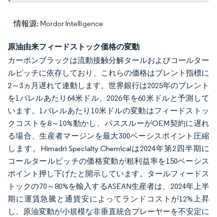
情報源: Mordor Intelligence
原油由来フィードストック価格の変動
カーボンブラックは流動接触分解タールおよびコールター
ルピッチに依存しており、これらの価格はブレント指標に
2～3ヵ月遅れて連動します。世界銀行は2025年のブレント
を1バレルあたり64米ドル、2026年を60米ドルと予測して
います。1バレルあたり10米ドルの変動はフィードストッ
クコストを8～10%動かし、パススルーがOEM契約に遅れ
る場合、生産者マージンを最大300ベーシスポイント圧縮
します。Himadri Specialty Chemicalは2024年第2四半期に
コールタールピッチの価格変動が粗利益率を150ベーシス
ポイント押し下げたと開示しています。タールフィードス
トックの70～80%を輸入するASEAN生産者は、2024年上半
期に運賃急騰と通貨安によってランドコストが12%上昇
し、原油変動が小規模な非垂直統合プレーヤーを不安定に