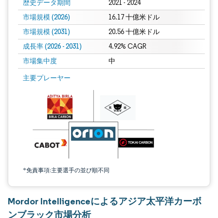
歴史データ期間
2021 - 2024
市場規模 (2026)
16.17 十億米ドル
市場規模 (2031)
20.56 十億米ドル
成長率 (2026 - 2031)
4.92% CAGR
市場集中度
中
画像 © Mordor Intelligence。再利用にはCC BY 4.0の表示が必要です。
主要プレーヤー
*免責事項:主要選手の並び順不同
Mordor Intelligenceによるアジア太平洋カーボ
ンブラック市場分析