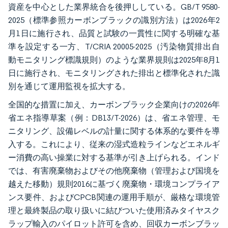
資産を中心とした業界統合を後押ししている。GB/T 9580-
2025（標準参照カーボンブラックの識別方法）は2026年2
月1日に施行され、品質と試験の一貫性に関する明確な基
準を設定する一方、T/CRIA 20005-2025（汚染物質排出自
動モニタリング標識規則）のような業界規則は2025年8月1
日に施行され、モニタリングされた排出と標準化された識
別を通じて運用監視を拡大する。
全国的な措置に加え、カーボンブラック企業向けの2026年
省エネ指導草案（例：DB13/T-2026）は、省エネ管理、モ
ニタリング、設備レベルの計量に関する体系的な要件を導
入する。これにより、従来の湿式造粒ラインなどエネルギ
ー消費の高い操業に対する基準が引き上げられる。インド
では、有害廃棄物およびその他廃棄物（管理および国境を
越えた移動）規則2016に基づく廃棄物・環境コンプライア
ンス要件、およびCPCB関連の運用手順が、厳格な環境管
理と最終製品の取り扱いに結びついた使用済みタイヤスク
ラップ輸入のパイロット許可を含め、回収カーボンブラッ