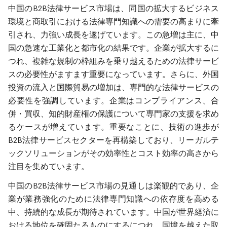
中国のB2B法律サービス市場は、同国の拡大するビジネス
環境と商取引における法律専門知識への需要の高まりに牽
引され、力強い成長を遂げています。この急増は主に、中
国の急速な工業化と都市化の結果です。企業が拡大するに
つれ、複雑な規制の枠組みを乗り越えるための法律サービ
スの必要性がますます重要になっています。さらに、外国
投資の流入と国際貿易の増加は、専門的な法律サービスの
必要性を強調しています。企業はコンプライアンス、合
併・買収、知的財産権の保護について専門家の支援を求め
るケースが増えています。重要なことに、技術の進歩が
B2B法律サービスセクターを再構築しており、リーガルテ
ックソリューションがその効率性とコスト効率の高さから
注目を集めています。
中国のB2B法律サービス市場の見通しは楽観的であり、企
業が業務強化のために法律専門知識への依存度を高める
中、持続的な成長が期待されています。中国が世界経済に
おける地位を確固たるものにするにつれ、国境を越えた取