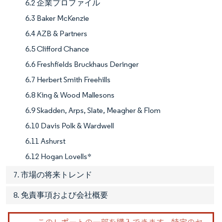
6.2 企業プロファイル
6.3 Baker McKenzie
6.4 AZB & Partners
6.5 Clifford Chance
6.6 Freshfields Bruckhaus Deringer
6.7 Herbert Smith Freehills
6.8 King & Wood Mallesons
6.9 Skadden, Arps, Slate, Meagher & Flom
6.10 Davis Polk & Wardwell
6.11 Ashurst
6.12 Hogan Lovells*
7. 市場の将来トレンド
8. 免責事項および会社概要