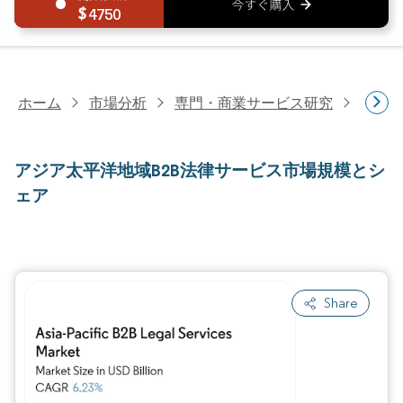
4750
ホーム
市場分析
専門・商業サービス研究
専門
アジア太平洋地域B2B法律サービス市場規模とシ
ェア
Share