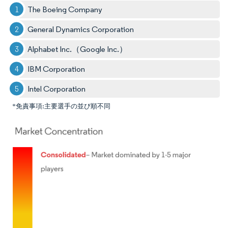
The Boeing Company
General Dynamics Corporation
Alphabet Inc.（Google Inc.）
IBM Corporation
Intel Corporation
*免責事項:主要選手の並び順不同