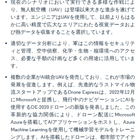
現在のシナリオにおいて実行できる多様な作戦によ
り、無人航空機（UAV）は登場以来大きな進歩を遂げて
います。エンジニアはUAVを使用して、以前よりもはる
かに高い精度で広大なエリアにわたる視覚データおよ
び熱データを収集することを選択しています。
適切なデータ分析により、軍はこの情報をセキュリテ
ィと管理、空中偵察、化学・生物・核環境へのアクセ
ス、必要な手順の計画など多くの用途に活用していま
す。
複数の企業がAI統合UAVを発売しており、これが市場の
発展を促進します。例えば、先進的なラストマイル物
流スタートアップであるDrone Expressは、2022年12月
にMicrosoftと提携し、飛行中のナビゲーションにAIを
使用するDE-2020ドローンの新版を発表しました。この
革新的な協力関係により、ドローン配送にMicrosoft
Azureを搭載してAIアプリケーションをホストし、Azure
Machine Learningを使用して機械学習モデルをトレーニ
ングします。AIを搭載したドローンは、都市部でアイテ