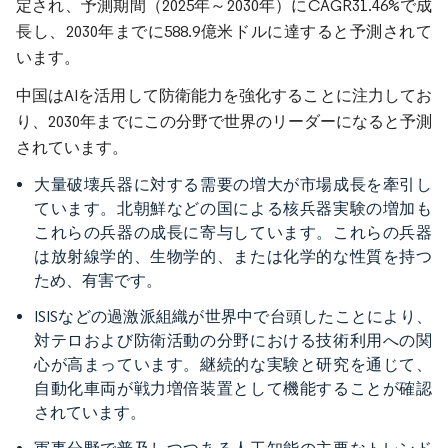
定され、予測期間（2025年～2030年）にCAGR31.46%で成
長し、2030年までに588.9億米ドルに達すると予測されて
います。
中国はAIを活用して防衛能力を強化することに注力してお
り、2030年までにこの分野で世界のリーダーになると予測
されています。
大量破壊兵器に対する需要の増大が市場成長を牽引し
ています。北朝鮮などの国による核兵器実験の増加も
これらの兵器の成長に寄与しています。これらの兵器
は放射線学的、生物学的、または化学的な性質を持つ
ため、有害です。
ISISなどの過激派組織が世界中で台頭したことにより、
対テロおよび防衛活動の分野における技術利用への関
心が高まっています。継続的な実験と研究を通じて、
自動化車両が戦力増倍装置として機能することが確認
されています。