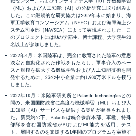
戦センター、およびインディアナ大学（IU）が機械学習
（ML）および人工知能（AI）の分析研究に取り組みま
した。この継続的な研究協力は2019年末に始まり、海
軍工学教育コンソーシアム（NEEC）および海軍海上シ
ステム司令部（NAVSEA）によって実現されました。こ
のプロジェクトにはIUの学部生、博士課程、大学院生20
名以上が参加しました。
2022年4月：米国陸軍は、完全に教育された陸軍の意思
決定と自動化された作戦をもたらし、軍事介入のペー
スと規模を拡大する機械学習および人工知能技術を開
発するために、23の中小企業に約1,900万米ドルを授与
しました。
2022年10月：米陸軍研究所とPalantir Technologiesとの
間の、米国国防総省に高度な機械学習（ML）および人
工知能（AI）サービスを提供する契約が延長されまし
た。新契約の下、Palantirは統合参謀本部、軍種、特殊
部隊を含む国防総省がAIおよびML能力を活用、テス
ト、展開するのを支援する1年間のプログラムを実施す