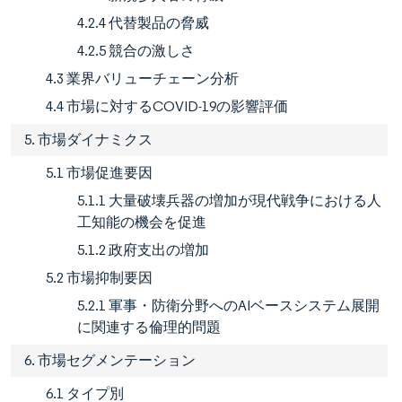
4.2.4 代替製品の脅威
4.2.5 競合の激しさ
4.3 業界バリューチェーン分析
4.4 市場に対するCOVID-19の影響評価
5. 市場ダイナミクス
5.1 市場促進要因
5.1.1 大量破壊兵器の増加が現代戦争における人
工知能の機会を促進
5.1.2 政府支出の増加
5.2 市場抑制要因
5.2.1 軍事・防衛分野へのAIベースシステム展開
に関連する倫理的問題
6. 市場セグメンテーション
6.1 タイプ別