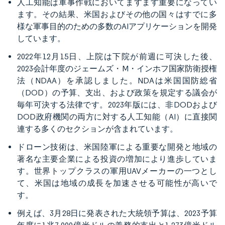
人工知能は軍事作戦においてますます重要になってい
ます。その結果、米国およびその他の国々はすでに多
様な軍事目的のための多数のAIアプリケーションを開発
しています。
2022年12月15日、上院は下院が前週に可決した後、
2023会計年度のジェームズ・M・インホフ国家防衛授権
法（NDAA）を承認しました。NDAは米国国防総省
（DOD）の予算、支出、および政策を規定する議会が
毎年可決する法律です。2023年版には、非DODおよび
DOD政府機関の両方に対する人工知能（AI）に直接関
連する多くのセクションが含まれています。
ドローン技術は、米国陸軍による重要な開発と地域の
著名な主要企業による投資の増加により進歩していま
す。世界トップクラスの軍用UAVメーカーの一つとし
て、米国は地域の成長を加速させる可能性が高いで
す。
例えば、3月28日に発表された大統領予算は、2023予算