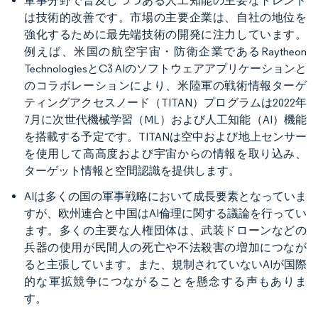
軍事分野で普及しつつある人工知能の主要なトレンド
は技術的改善です。市場の主要企業は、自社の地位を
強化するために最先端技術の開発に注力しています。
例えば、米国の航空宇宙・防衛企業であるRaytheon
TechnologiesとC3 AIのソフトウェアアプリケーションと
のコラボレーションにより、米陸軍の戦術情報ターゲ
ティングアクセスノード（TITAN）プログラムは2022年
7月に次世代機械学習（ML）および人工知能（AI）機能
を搭載する予定です。TITANは空中および地上センサー
を使用して高高度および宇宙からの情報を取り込み、
ターゲット情報と空間認識を提供します。
AIは多くの国の軍事戦略において成長要素となっていま
すが、欧州連合と中国はAI倫理に関する議論を行ってい
ます。多くの主要な人権団体は、武装ドローンなどの
兵器の使用が民間人の死亡や不法殺害の増加につなが
ると主張しています。また、規制されていないAIが国際
的な軍拡競争につながることを懸念する声もありま
す。