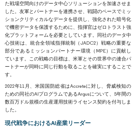
た戦場空間向けのデータ中心ソリューションを加速させま
した。友軍とパートナーを連携させ、戦闘のペースでミッ
ションクリティカルなデータを提供し、強化された暗号化
で機密データを保護するために、指揮官はゼロトラスト強
化プラットフォームを必要としています。同社のデータ中
心技術は、統合全領域指揮統制（JADC2）戦略の重要な
部分であるミッションパートナー環境（MPE）に貢献し
ています。この戦略の目標は、米軍とその世界中の連合パ
ートナーが同時に同じ行動を取ることを確実にすることで
す。
2022年11月、米国国防総省はAccreteに対し、脅威検知の
ための同社のAIプログラムであるArgusについて、5年間の
数百万ドル規模の生産運用技術ライセンス契約を付与しま
した。
現代戦争におけるAI産業リーダー