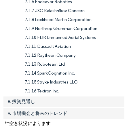
7.1.6 Endeavor Robotics
7.1.7 JSC Kalashnikov Concern
7.1.8 Lockheed Martin Corporation
7.1.9 Northrop Grumman Corporation
7.1.10 FLIR Unmanned Aerial Systems
7.1.11 Dassault Aviation
7.1.12 Raytheon Company
7.1.13 Roboteam Ltd
7.1.14 SparkCognition Inc.
7.1.15 Stryke Industries LLC
7.1.16 Textron Inc.
8. 投資見通し
9. 市場機会と将来のトレンド
**空き状況によります