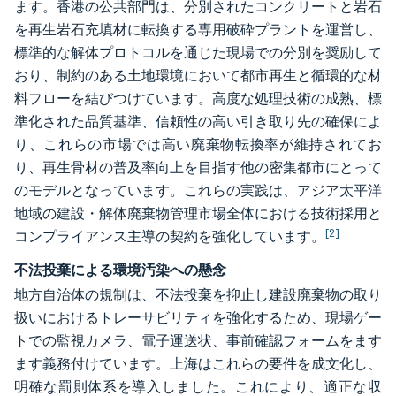
ます。香港の公共部門は、分別されたコンクリートと岩石
を再生岩石充填材に転換する専用破砕プラントを運営し、
標準的な解体プロトコルを通じた現場での分別を奨励して
おり、制約のある土地環境において都市再生と循環的な材
料フローを結びつけています。高度な処理技術の成熟、標
準化された品質基準、信頼性の高い引き取り先の確保によ
り、これらの市場では高い廃棄物転換率が維持されてお
り、再生骨材の普及率向上を目指す他の密集都市にとって
のモデルとなっています。これらの実践は、アジア太平洋
地域の建設・解体廃棄物管理市場全体における技術採用と
[2]
コンプライアンス主導の契約を強化しています。
不法投棄による環境汚染への懸念
地方自治体の規制は、不法投棄を抑止し建設廃棄物の取り
扱いにおけるトレーサビリティを強化するため、現場ゲー
トでの監視カメラ、電子運送状、事前確認フォームをます
ます義務付けています。上海はこれらの要件を成文化し、
明確な罰則体系を導入しました。これにより、適正な収