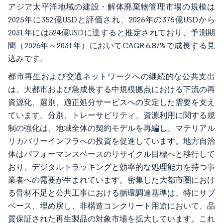
アジア太平洋地域の建設・解体廃棄物管理市場の規模は
2025年に352億USDと評価され、2026年の376億USDから
2031年には524億USDに達すると推定されており、予測期
間（2026年～2031年）においてCAGR 6.87%で成長する見
込みです。
都市再生および交通ネットワークへの継続的な公共支出
は、大都市および急成長する中規模拠点における下流の再
資源化、選別、適正処分サービスへの安定した需要を支え
ています。分別、トレーサビリティ、資源利用に関する規
制の強化は、地域全体の契約モデルを再編し、マテリアル
リカバリーインフラへの投資を促進しています。地方自治
体はパフォーマンスベースのリサイクル目標へと移行して
おり、デジタルトラッキングと効率的な処理能力を持つ事
業者への需要が生まれています。密集した大都市圏におけ
る骨材不足と公共工事における循環調達基準は、特にサブ
ベース、埋め戻し、非構造コンクリート用途において、品
質保証された再生製品の対象市場を拡大しています。これ