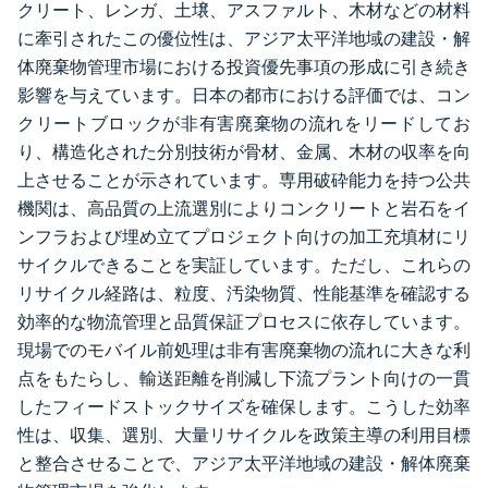
クリート、レンガ、土壌、アスファルト、木材などの材料
に牽引されたこの優位性は、アジア太平洋地域の建設・解
体廃棄物管理市場における投資優先事項の形成に引き続き
影響を与えています。日本の都市における評価では、コン
クリートブロックが非有害廃棄物の流れをリードしてお
り、構造化された分別技術が骨材、金属、木材の収率を向
上させることが示されています。専用破砕能力を持つ公共
機関は、高品質の上流選別によりコンクリートと岩石をイ
ンフラおよび埋め立てプロジェクト向けの加工充填材にリ
サイクルできることを実証しています。ただし、これらの
リサイクル経路は、粒度、汚染物質、性能基準を確認する
効率的な物流管理と品質保証プロセスに依存しています。
現場でのモバイル前処理は非有害廃棄物の流れに大きな利
点をもたらし、輸送距離を削減し下流プラント向けの一貫
したフィードストックサイズを確保します。こうした効率
性は、収集、選別、大量リサイクルを政策主導の利用目標
と整合させることで、アジア太平洋地域の建設・解体廃棄