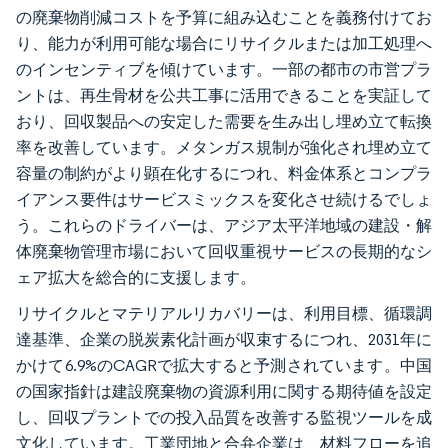
の廃棄物削減コストを予算に組み込むことを義務付けてお
り、能力が利用可能な場合にリサイクルまたは加工処理へ
のインセンティブを傾けています。一部の都市の市営プラ
ントは、再生骨材を公共工事に活用できることを実証して
おり、回収製品への安定した需要を生み出し埋め立て転換
率を改善しています。メタンガス規制が強化され埋め立て
容量の制約がより顕在化するにつれ、料金体系とコンプラ
イアンス要件はサービスミックスを変化させ続けるでしょ
う。これらのドライバーは、アジア太平洋地域の建設・解
体廃棄物管理市場において回収重視サービスの長期的なシ
ェア拡大を総合的に支援します。
リサイクルとマテリアルリカバリーは、利用目標、循環調
達基準、企業の脱炭素化計画が収束するにつれ、2031年に
かけて6.9%のCAGRで拡大すると予測されています。中国
の国家指針は建設廃棄物の資源利用に関する期待値を設定
し、回収プラントでの投入品質を改善する監視ツールを成
文化しています。工業団地と合弁企業は、材料フローを追