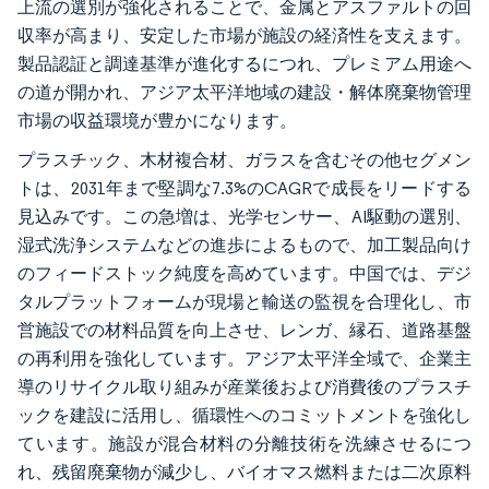
上流の選別が強化されることで、金属とアスファルトの回
収率が高まり、安定した市場が施設の経済性を支えます。
製品認証と調達基準が進化するにつれ、プレミアム用途へ
の道が開かれ、アジア太平洋地域の建設・解体廃棄物管理
市場の収益環境が豊かになります。
プラスチック、木材複合材、ガラスを含むその他セグメン
トは、2031年まで堅調な7.3%のCAGRで成長をリードする
見込みです。この急増は、光学センサー、AI駆動の選別、
湿式洗浄システムなどの進歩によるもので、加工製品向け
のフィードストック純度を高めています。中国では、デジ
タルプラットフォームが現場と輸送の監視を合理化し、市
営施設での材料品質を向上させ、レンガ、縁石、道路基盤
の再利用を強化しています。アジア太平洋全域で、企業主
導のリサイクル取り組みが産業後および消費後のプラスチ
ックを建設に活用し、循環性へのコミットメントを強化し
ています。施設が混合材料の分離技術を洗練させるにつ
れ、残留廃棄物が減少し、バイオマス燃料または二次原料