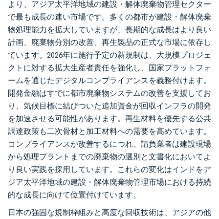
より、アジア太平洋地域の建設・解体廃棄物管理セクター
で最も成長の速い市場です。多くの都市が建設・解体廃棄
物処理能力を拡大していますが、長期的な成長はより良い
計画、廃棄物分別の改善、再生製品の正式な市場に依存し
ています。2026年に施行予定の新規制は、大規模プロジェ
クトに対する拡大生産者責任を強化し、国家プラットフォ
ームを通じたデジタルコンプライアンスを義務付けます。
開発金融はすでに都市廃棄物システムの改善を支援してお
り、気候目標に結びついた追加資金が回収インフラの開発
を加速させる可能性があります。再生材料を優先する公共
調達政策も二次骨材と加工材料への需要を高めています。
コンプライアンスが改善するにつれ、請負業者は建設現場
から処理プラントまでの廃棄物の選別と文書化においてよ
り良い実践を採用しています。これらの変化はインドをア
ジア太平洋地域の建設・解体廃棄物管理市場における持続
的な成長に向けて位置付けています。
日本の強固な規制枠組みと高度な回収技術は、アジアの他