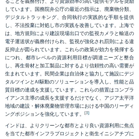
ることを義務付け、より資源効率の高い提供モデルを奨励
しています。国務院弁公庁の最近の指示は、廃棄物分類、
デジタルトラッキング、合同執行の実践的な手順を提供
し、不法投棄に対処し市の実践を改善しています。上海で
は、地方規則により建設現場出口での監視カメラと輸送の
電子運送状が義務付けられ、監視が強化され罰則による違
反抑止が図られています。これらの政策が効力を発揮する
につれ、都市レベルの資源利用目標が調達ニーズと整合
し、再生骨材と加工製品に対するより信頼性の高い需要が
生まれています。民間企業は自治体と協力して施設にデジ
タルツインとAI駆動のソリューションを導入し、性能と品
質目標の達成を支援しています。これらの措置はコンプラ
イアンス主導の成長を支援するだけでなく、アジア太平洋
地域の建設・解体廃棄物管理市場における中国のリーディ
[3]
ングポジションを強化しています。
インドは、よりクリーンな都市とより良い資源利用に焦点
を当てた都市インフラプロジェクトと衛生イニシアチブに