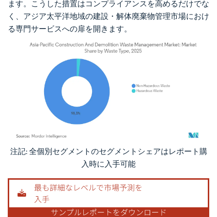
ます。こうした措置はコンプライアンスを高めるだけでな
く、アジア太平洋地域の建設・解体廃棄物管理市場におけ
る専門サービスへの扉を開きます。
注記: 全個別セグメントのセグメントシェアはレポート購
画像 © Mordor Intelligence。再利用にはCC BY 4.0の表示が必要です。
入時に入手可能