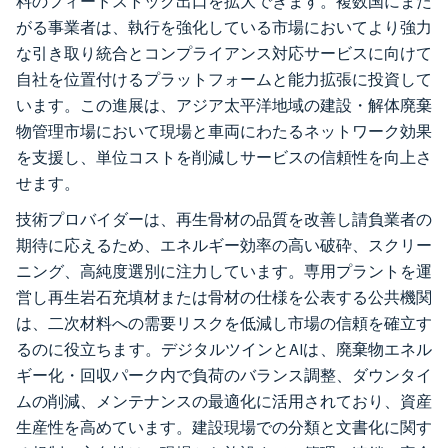
料のフィードストック出口を拡大できます。複数国にまた
がる事業者は、執行を強化している市場においてより強力
な引き取り統合とコンプライアンス対応サービスに向けて
自社を位置付けるプラットフォームと能力拡張に投資して
います。この進展は、アジア太平洋地域の建設・解体廃棄
物管理市場において現場と車両にわたるネットワーク効果
を支援し、単位コストを削減しサービスの信頼性を向上さ
せます。
技術プロバイダーは、再生骨材の品質を改善し請負業者の
期待に応えるため、エネルギー効率の高い破砕、スクリー
ニング、高純度選別に注力しています。専用プラントを運
営し再生岩石充填材または骨材の仕様を公表する公共機関
は、二次材料への需要リスクを低減し市場の信頼を確立す
るのに役立ちます。デジタルツインとAIは、廃棄物エネル
ギー化・回収パーク内で負荷のバランス調整、ダウンタイ
ムの削減、メンテナンスの最適化に活用されており、資産
生産性を高めています。建設現場での分類と文書化に関す