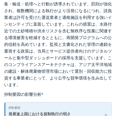
集・輸送・処理へと行動が誘導されています。罰則が強化
され、複数機関による執行がより活発になるにつれ、請負
業者は許可を受けた運送業者と適格施設を利用する強いイ
ンセンティブに直面しています。これらの措置は、水路付
近での土砂堆積や洪水リスクを含む無秩序な投棄に関連す
る環境被害を軽減するとともに、再開発プログラムへの公
的信頼を高めています。監視と文書化された管理の連鎖を
重視する政策は、当局とサービス提供者向けのデジタルツ
ールと集中型ダッシュボードの採用を支援しています。こ
のコンプライアンスアーキテクチャは、アジア太平洋地域
の建設・解体廃棄物管理市場において選別・回収能力に投
資する事業者にとって、より公平な競争環境を生み出して
います。
抑制要因の影響分析
*
発展途上国における規制執行の弱さ