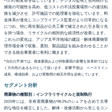
への行動変容を促しています。デジタル監視と合同執行も
摘発の可能性を高め、低コストの不法投棄場所への違法転
換を減少させ、許可施設での処理量を強化しています。料
金体系が進化しコンプライアンス監査がより日常的になる
につれ、特に再生製品が公共工事で確立された引き取り先
を持つ場合、リサイクルの相対的な経済性が改善します。
これらの変化は、アジア太平洋地域の建設・解体廃棄物管
理市場全体で収集、選別、製品認証を組み合わせることが
できる統合事業者に有利に働きます。
*当社の予測では、推進要因および抑制要因の影響を加算的ではな
く方向性のあるものとして扱います。影響予測は、ベースライン
成長、構成効果、および変数間の相互作用を反映しています。
セグメント分析
廃棄物の種類別：インフラリサイクルと規制執行
2025年には、非有害廃棄物が98.3%のシェアを占めて主導
的な地位を確立しました。解体・改修活動から生じるコン