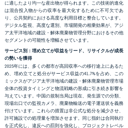
に適したより均一な産出物が得られます。この技術的進化
は混合投入物からの収率を最大化するために不可欠であ
り、公共契約における高度な利用目標と整合しています。
デジタル監視、高度な選別、市場開発の相乗効果が、アジ
ア太平洋地域の建設・解体廃棄物管理分野におけるその他
セグメントの可能性を増幅させています。
サービス別：埋め立てが収益をリード、リサイクルが成長
の勢いを獲得
2025年には、多くの都市が高回収率への移行途上にあるた
め、埋め立てと処分がサービス収益の41.7%を占め、この
ミックスがアジア太平洋地域の建設・解体廃棄物管理市場
全体の投資タイミングと物流戦略の形成に引き続き影響を
与えています。中国の規制当局は現在、発生源での分類、
現場出口での監視カメラ、廃棄物輸送の電子運送状を義務
付けています。これらの措置は非公式な処分を減少させ、
許可施設での処理量を増加させます。同じ指針は合同執行
を正式化し、違反への罰則を強化し、プロジェクトレベル