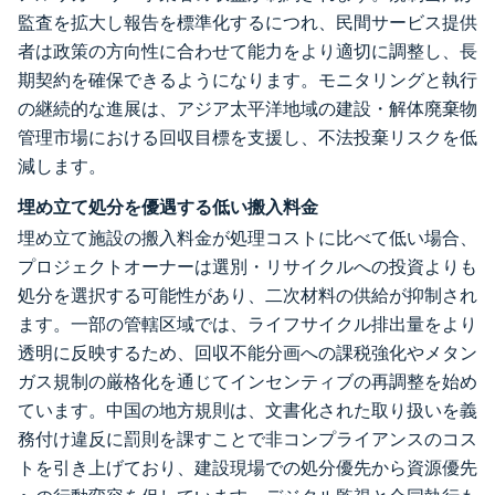
監査を拡大し報告を標準化するにつれ、民間サービス提供
者は政策の方向性に合わせて能力をより適切に調整し、長
期契約を確保できるようになります。モニタリングと執行
の継続的な進展は、アジア太平洋地域の建設・解体廃棄物
管理市場における回収目標を支援し、不法投棄リスクを低
減します。
埋め立て処分を優遇する低い搬入料金
埋め立て施設の搬入料金が処理コストに比べて低い場合、
プロジェクトオーナーは選別・リサイクルへの投資よりも
処分を選択する可能性があり、二次材料の供給が抑制され
ます。一部の管轄区域では、ライフサイクル排出量をより
透明に反映するため、回収不能分画への課税強化やメタン
ガス規制の厳格化を通じてインセンティブの再調整を始め
ています。中国の地方規則は、文書化された取り扱いを義
務付け違反に罰則を課すことで非コンプライアンスのコス
トを引き上げており、建設現場での処分優先から資源優先