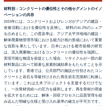
材料別：コンクリートの優位性とその他セグメントのイノ
ベーションの共存
2025年には、コンクリートおよびレンガがアジアの建設・
改修活動における優位性を反映し、材料の61.2%のシェア
を占めました。この普及率は、アジア太平洋地域の建設・
解体廃棄物管理市場における能力計画の形成において重要
な役割を果たしています。日本における都市規模の研究
は、流入廃棄物におけるコンクリートの優位性を強調し、
実現可能な物流を前提とした場合、リサイクルが一部の新
材料製品に比べて顕著な炭素削減効果をもたらすことを示
しています。香港では、公共部門の施設が分別されたコン
クリートと岩石を等級付けされた再生岩石充填材に転換し
ています。これは土木プロジェクトを支援するだけでな
く、一次骨材供給への圧力を緩和します。再生骨材の用途
を拡大するためには、解体・回収プロセスに品質管理を組
み込んだ明確な仕様と受け入れ基準の確立が不可欠です。