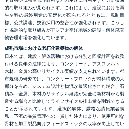
ト骨材や低強度管理材料などの用途に再利用する分野横断
的な取り組みが見られます。これにより、建設における再
生材料の最終用途の安定化が図られるとともに、規制目
標、公共調達、技術採用の整合性が強化されます。こうし
た協調的な取り組みがアジア太平洋地域の建設・解体廃棄
物管理市場を強化しています。
成熟市場における老朽化建築物の解体
日本では、建設・解体活動における分別と回収計画を義務
付ける長年の法律により、コンクリート、アスファルト、
木材、金属の高いリサイクル実績が支えられています。都
市規模の研究では、コンクリートブロックが材料構成の大
部分を占め、システム設計と物流が最適化された場合、石
積み、金属、木材のリサイクル経路が完全に新材料から製
造する場合と比較してライフサイクル排出量を削減できる
ことが示されています。選択的解体、厳格な請負業者義
務、下流の品質管理への一貫した注力により、使用可能な
骨材と加工製品向けフィードストックの収率が向上してい