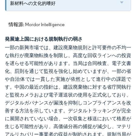
新材料への文化的嗜好
情報源: Mordor Intelligence
発展途上国における規制執行の弱さ
一部の新興市場では、建設廃棄物規則と許可要件の不均一
な執行が廃棄物転換を制限し、高度な回収ラインへの投資
を遅らせる可能性があります。当局は合同検査、電子文書
化、罰則を通じて監視を強化し始めていますが、一部の省
や自治体では一貫した実施が依然として進行中の課題で
す。中国の最近の指針は、建設廃棄物に対する省庁間執行
と監視カメラおよび電子運送状の使用を正式化しており、
デジタルガバナンスが漏洩を抑制しコンプライアンスを改
善する方法を示しています。デジタルトラッキングが完全
に展開されていない場合、一次収集と移送において格差が
生じる可能性があり、高価値分画の捕捉が減少し、マテリ
アルリカバリー事業者の収益が制約されます。規制当局が