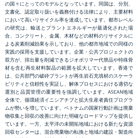
の国々にとってのモデルとなっています。同国は、分別、
文書化、認定取り扱いを義務付ける法律により、主要材料
において高いリサイクル率を達成しています。都市レベル
の研究は、輸送とプラントエネルギーが最適化された場
合、コンクリート、金属、木材などの材料のリサイクルに
よる炭素削減効果を示しており、他の都市地域での同様の
実践の採用を支援しています。企業・公共プロジェクトの
双方が、排出量を削減できるジオポリマー代替品や特殊骨
材を含む再生材料製品の範囲を拡大しています。香港で
は、公共部門の破砕プラントが再生岩石充填材のスケーラ
ビリティと信頼性を実証し、解体プロセスにおける適切な
選別と品質管理の重要性を強調しています。ASEAN地域
全体で、循環経済イニシアチブと拡大生産者責任プログラ
ムが勢いを増しています。ベトナムの国家行動計画は廃棄
物収集と回収の改善に向けた明確なロードマップを提供し
ています。一方、太平洋の未開拓地域における新たな資源
回収センターは、混合廃棄物の転換と地域の建設・製造向