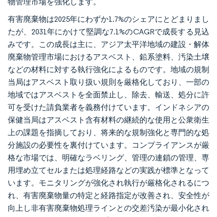
物管理市場を強化します。
有害廃棄物は2025年にわずか1.7%のシェアにとどまりまし
たが、2031年にかけて堅調な7.1%のCAGRで成長する見込
みです。この成長は主に、アジア太平洋地域の建設・解体
廃棄物管理市場におけるアスベスト、鉛系塗料、汚染土壌
などの材料に対する執行強化によるものです。地域の規制
当局はアスベスト取り扱い規則を厳格化しており、一部の
地域ではアスベストを全面禁止し、除去、輸送、処分に許
可を受けた請負業者を義務付けています。インドネシアの
保健当局はアスベスト含有材料の継続的な使用と公衆衛生
上の課題を指摘しており、将来的な規制強化と専門的な処
分施設の必要性を裏付けています。コンプライアンスが厳
格な市場では、明確なラベリング、管理の連鎖の管理、専
用埋め立てセルまたは処理経路などの実践が標準となって
います。モニタリングが強化され執行が厳格化されるにつ
れ、有害廃棄物量の特定と経路指定が改善され、安全性が
向上し非有害廃棄物処理ラインとの交差汚染が最小化され