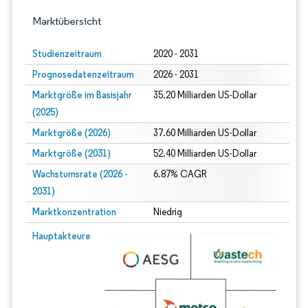
Marktübersicht
Studienzeitraum
2020 - 2031
Prognosedatenzeitraum
2026 - 2031
Marktgröße im Basisjahr
35.20 Milliarden US-Dollar
(2025)
Marktgröße (2026)
37.60 Milliarden US-Dollar
Marktgröße (2031)
52.40 Milliarden US-Dollar
Wachstumsrate (2026 -
6.87% CAGR
2031)
Marktkonzentration
Niedrig
Bild © Mordor Intelligence. Wiederverwendung erfordert Namensnennung gem
Hauptakteure