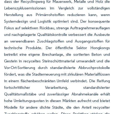
dass der Recyclingweg für Mauerwerk, Metalle und Holz die
Lebenszyklusemissionen im Vergleich zur vollständigen
Herstellung aus Primärrohstoffen reduzieren kann, wenn
Systemdesign und Logistik optimiert sind. Der konsequente
Fokus auf selektiven Rückbau, strenge Auftragnehmerauflagen
und nachgelagerte Qualitätskontrolle verbessert die Ausbeute
an verwendbaren Zuschlagstoffen und Ausgangsstoffen für
technische Produkte. Der öffentliche Sektor Hongkongs
betreibt eine eigene Brechanlage, die sortierten Beton und
Gestein in recyceltes Steinschüttmaterial umwandelt und die
Vor-Ort-Sortierung durch standardisierte Abbruchprotokolle
fördert, was die Stadterneuerung mit zirkulären Materialflüssen
in einem flächenbeschränkten Umfeld verbindet. Die Reifung
fortschrittlicher Verarbeitung, standardisierter
Qualitätsmaßstäbe und zuverlässiger Abnahmekanäle erhält
hohe Umleitungsquoten in diesen Märkten aufrecht und bietet
Modelle für andere dichte Städte, die den Anteil recycelter
Zuschlagstoffe erhöhen wollen. Diese Praktiken stärken die