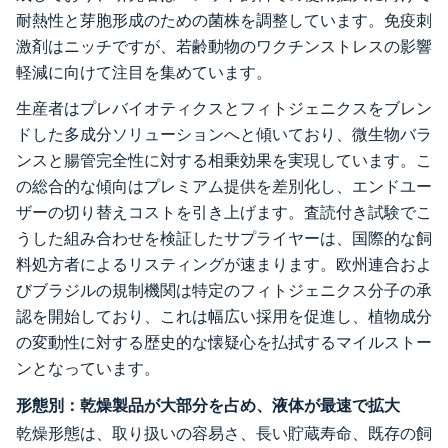
耐熱性と芽胞形成のための菌株を調整しています。免疫刺
激剤はニッチですが、若齢動物のワクチンストレスの影響
軽減に向けて注目を集めています。
生産者はプレバイオティクスとフィトジェニクスをブレン
ドした多成分ソリューションへと傾いており、微生物バラ
ンスと腸管完全性に対する相乗効果を実現しています。こ
の総合的な傾向はプレミアム提供を差別化し、エンドユー
ザーの切り替えコストを引き上げます。査読付き試験でこ
うした組み合わせを検証したサプライヤーは、国際的な飼
料処方者によるリスティングが速まります。欧州連合およ
びブラジルの規制機関は特定のフィトジェニクス分子の承
認を開始しており、これは幅広い採用を促進し、植物成分
の変動性に対する歴史的な懐疑心を払拭するマイルストー
ンとなっています。
形態別：乾燥製品が大部分を占め、液体が最速で拡大
乾燥形態は、取り扱いの容易さ、長い貯蔵寿命、既存の飼