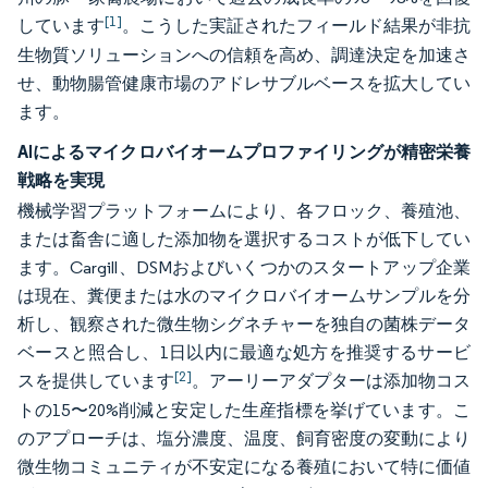
[1]
しています
。こうした実証されたフィールド結果が非抗
生物質ソリューションへの信頼を高め、調達決定を加速さ
せ、動物腸管健康市場のアドレサブルベースを拡大してい
ます。
AIによるマイクロバイオームプロファイリングが精密栄養
戦略を実現
機械学習プラットフォームにより、各フロック、養殖池、
または畜舎に適した添加物を選択するコストが低下してい
ます。Cargill、DSMおよびいくつかのスタートアップ企業
は現在、糞便または水のマイクロバイオームサンプルを分
析し、観察された微生物シグネチャーを独自の菌株データ
ベースと照合し、1日以内に最適な処方を推奨するサービ
[2]
スを提供しています
。アーリーアダプターは添加物コス
トの15〜20%削減と安定した生産指標を挙げています。こ
のアプローチは、塩分濃度、温度、飼育密度の変動により
微生物コミュニティが不安定になる養殖において特に価値