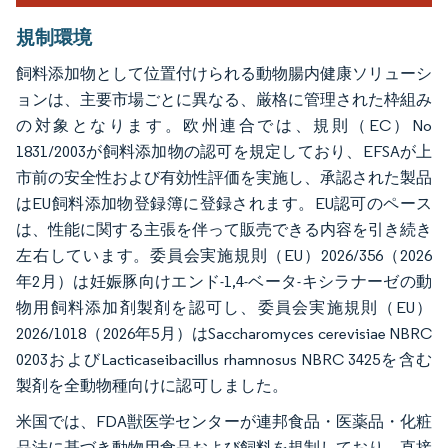
規制環境
飼料添加物として位置付けられる動物腸内健康ソリューシ
ョンは、主要市場ごとに異なる、厳格に管理された枠組み
の対象となります。欧州連合では、規則（EC）No
1831/2003が飼料添加物の認可を規定しており、EFSAが上
市前の安全性および有効性評価を実施し、承認された製品
はEU飼料添加物登録簿に登録されます。EU認可のペース
は、性能に関する主張を伴って販売できる内容を引き続き
左右しています。委員会実施規則（EU）2026/356（2026
年2月）は妊娠豚向けエンド-1,4-ベータ-キシラナーゼの動
物用飼料添加剤製剤を認可し、委員会実施規則（EU）
2026/1018（2026年5月）はSaccharomyces cerevisiae NBRC
0203およびLacticaseibacillus rhamnosus NBRC 3425を含む
製剤を全動物種向けに認可しました。
米国では、FDA獣医学センターが連邦食品・医薬品・化粧
品法に基づき動物用食品および飼料を規制しており、直接