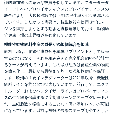
護的添加物への急速な投資を促しています。スターターダ
イエットへのプロバイオティクスとプレバイオティクスの
統合により、大規模試験では下痢の発生率が30%削減され
ています。したがって需要は、抗生物質を使用せずにマー
ジンを維持しようとする動きと直接連動しており、動物腸
管健康市場の上昇軌道を強化しています。
機能性動物飼料生産の成長が添加物統合を加速
飼料工場は、腸管健康成分を単体サプリメントとして販売
するのではなく、それを組み込んだ完全配合飼料を設計す
るケースが増えています。この取り組みは畜産企業の物流
を簡素化し、最初から最後まで均一な添加物供給を保証し
ます。欧州の主要インテグレーターは2024年以降、機能性
飼料ラインを約3分の1拡大しています。並行して、エクス
トルーダーおよびペレタイザーラインはプロバイオティク
スの生存率を保護する温度制御ゾーンにアップグレードさ
れ、生細胞数を犠牲にすることなく高い添加レベルが可能
になっています。以前は複数の農場ステップを必要とした