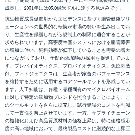
れ、予測期間（2026〜2031年）中に年平均成長率8.11%で
成長し、2031年には83.8億米ドルに達する見込みです。
抗生物質成長促進剤からエビデンスに基づく腸管健康ソリ
ューションへの世界的な転換が市場の勢いを生み出してお
り、生産性を保護しながら規制上の制限に適合することが
求められています。高密度生産システムにおける腸管障害
の増加に伴い、飼料効率が低下していることも需要の増大
につながっており、予防的添加物の採用を促進していま
す。プレバイオティクス、プロバイオティクス、免疫刺激
剤、フィトジェニクスは、生産者が家畜のパフォーマンス
を維持するために活用するコアツールキットを形成してい
ます。人工知能は、各種・品種固有のマイクロバイオーム
に対して特定の添加物ブレンドを照合することにより、こ
のツールキットをさらに拡充し、試行錯誤のコストを削減
して一貫性を向上させています。一方、サプライチェーン
の複雑化および高品質原材料の価格上昇は、特に価格感応
度の高い地域において、最終製品コストに継続的な上昇圧