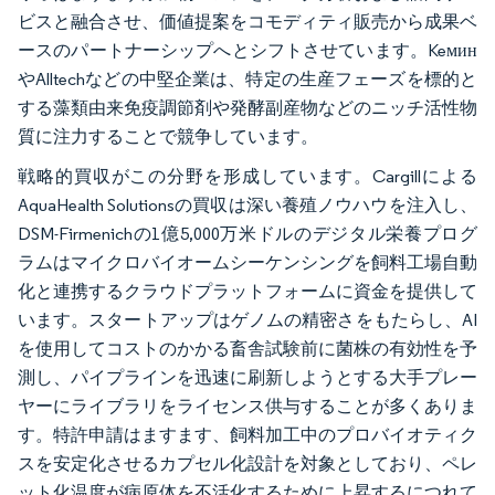
ビスと融合させ、価値提案をコモディティ販売から成果ベ
ースのパートナーシップへとシフトさせています。Keмин
やAlltechなどの中堅企業は、特定の生産フェーズを標的と
する藻類由来免疫調節剤や発酵副産物などのニッチ活性物
質に注力することで競争しています。
戦略的買収がこの分野を形成しています。Cargillによる
AquaHealth Solutionsの買収は深い養殖ノウハウを注入し、
DSM-Firmenichの1億5,000万米ドルのデジタル栄養プログ
ラムはマイクロバイオームシーケンシングを飼料工場自動
化と連携するクラウドプラットフォームに資金を提供して
います。スタートアップはゲノムの精密さをもたらし、AI
を使用してコストのかかる畜舎試験前に菌株の有効性を予
測し、パイプラインを迅速に刷新しようとする大手プレー
ヤーにライブラリをライセンス供与することが多くありま
す。特許申請はますます、飼料加工中のプロバイオティク
スを安定化させるカプセル化設計を対象としており、ペレ
ット化温度が病原体を不活化するために上昇するにつれて