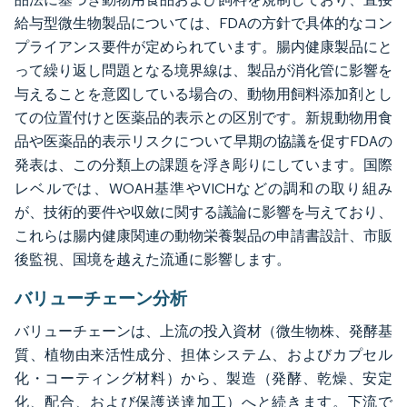
給与型微生物製品については、FDAの方針で具体的なコン
プライアンス要件が定められています。腸内健康製品にと
って繰り返し問題となる境界線は、製品が消化管に影響を
与えることを意図している場合の、動物用飼料添加剤とし
ての位置付けと医薬品的表示との区別です。新規動物用食
品や医薬品的表示リスクについて早期の協議を促すFDAの
発表は、この分類上の課題を浮き彫りにしています。国際
レベルでは、WOAH基準やVICHなどの調和の取り組み
が、技術的要件や収斂に関する議論に影響を与えており、
これらは腸内健康関連の動物栄養製品の申請書設計、市販
後監視、国境を越えた流通に影響します。
バリューチェーン分析
バリューチェーンは、上流の投入資材（微生物株、発酵基
質、植物由来活性成分、担体システム、およびカプセル
化・コーティング材料）から、製造（発酵、乾燥、安定
化、配合、および保護送達加工）へと続きます。下流で