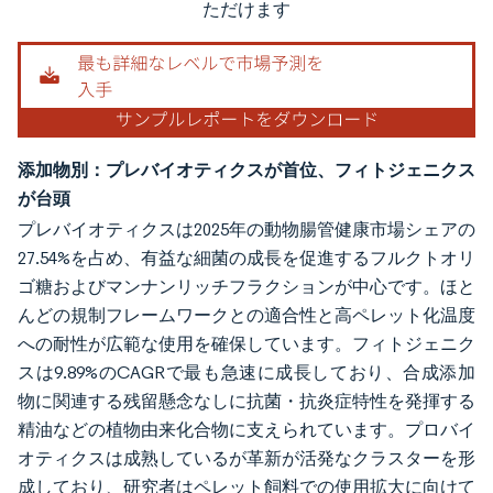
ただけます
添加物別：プレバイオティクスが首位、フィトジェニクス
が台頭
プレバイオティクスは2025年の動物腸管健康市場シェアの
27.54%を占め、有益な細菌の成長を促進するフルクトオリ
ゴ糖およびマンナンリッチフラクションが中心です。ほと
んどの規制フレームワークとの適合性と高ペレット化温度
への耐性が広範な使用を確保しています。フィトジェニク
スは9.89%のCAGRで最も急速に成長しており、合成添加
物に関連する残留懸念なしに抗菌・抗炎症特性を発揮する
精油などの植物由来化合物に支えられています。プロバイ
オティクスは成熟しているが革新が活発なクラスターを形
成しており、研究者はペレット飼料での使用拡大に向けて