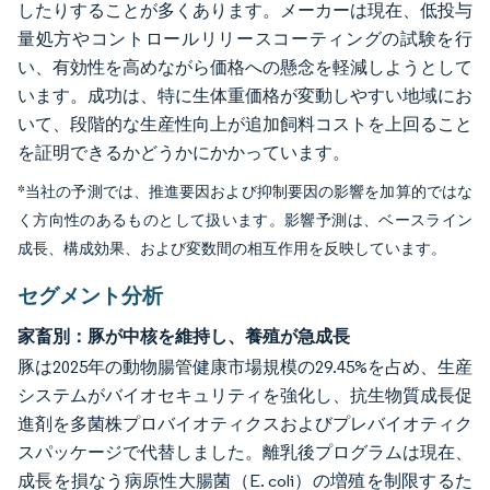
したりすることが多くあります。メーカーは現在、低投与
量処方やコントロールリリースコーティングの試験を行
い、有効性を高めながら価格への懸念を軽減しようとして
います。成功は、特に生体重価格が変動しやすい地域にお
いて、段階的な生産性向上が追加飼料コストを上回ること
を証明できるかどうかにかかっています。
*当社の予測では、推進要因および抑制要因の影響を加算的ではな
く方向性のあるものとして扱います。影響予測は、ベースライン
成長、構成効果、および変数間の相互作用を反映しています。
セグメント分析
家畜別：豚が中核を維持し、養殖が急成長
豚は2025年の動物腸管健康市場規模の29.45%を占め、生産
システムがバイオセキュリティを強化し、抗生物質成長促
進剤を多菌株プロバイオティクスおよびプレバイオティク
スパッケージで代替しました。離乳後プログラムは現在、
成長を損なう病原性大腸菌（E. coli）の増殖を制限するた