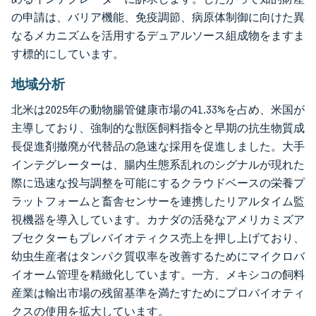
の申請は、バリア機能、免疫調節、病原体制御に向けた異
なるメカニズムを活用するデュアルソース組成物をますま
す標的にしています。
地域分析
北米は2025年の動物腸管健康市場の41.33%を占め、米国が
主導しており、強制的な獣医飼料指令と早期の抗生物質成
長促進剤撤廃が代替品の急速な採用を促進しました。大手
インテグレーターは、腸内生態系乱れのシグナルが現れた
際に迅速な投与調整を可能にするクラウドベースの栄養プ
ラットフォームと畜舎センサーを連携したリアルタイム監
視機器を導入しています。カナダの活発なアメリカミズア
ブセクターもプレバイオティクス売上を押し上げており、
幼虫生産者はタンパク質収率を改善するためにマイクロバ
イオーム管理を精緻化しています。一方、メキシコの飼料
産業は輸出市場の残留基準を満たすためにプロバイオティ
クスの使用を拡大しています。