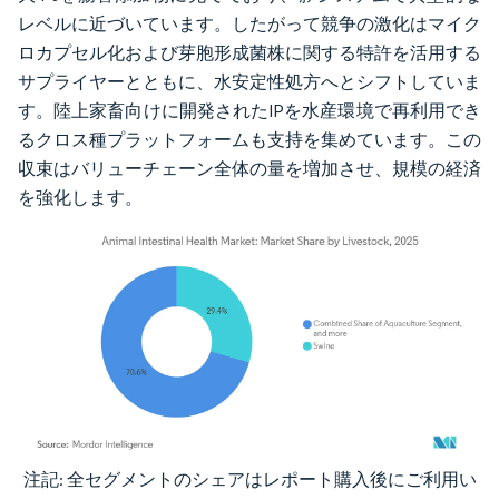
レベルに近づいています。したがって競争の激化はマイク
ロカプセル化および芽胞形成菌株に関する特許を活用する
サプライヤーとともに、水安定性処方へとシフトしていま
す。陸上家畜向けに開発されたIPを水産環境で再利用でき
るクロス種プラットフォームも支持を集めています。この
収束はバリューチェーン全体の量を増加させ、規模の経済
を強化します。
注記: 全セグメントのシェアはレポート購入後にご利用い
画像 © Mordor Intelligence。再利用にはCC BY 4.0の表示が必要です。