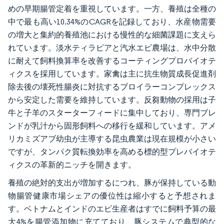
めの早期腸管定着を重視しています。一方、養殖は全種の
中で最も高い10.34%のCAGRを記録しており、水産物需要
の増大と集約的養殖池における慢性的な細菌課題に支えら
れています。淡水ティラピアと汽水エビ農場は、水中分散
に耐えて飼料換算率を改善するコーティングプロバイオテ
ィクスを採用しています。家禽は主に抗生物質成長促進剤
除去後の壊死性腸炎に対抗するブロイラーコンプレックス
から安定した需要を維持しています。反芻動物の採用は子
牛と子羊のスターターフィードに集中しており、専門ブレ
ンドが乳汁から固形飼料への移行を緩和しています。アメ
リカミズアブ幼虫が主導する昆虫農業は現在規模が小さい
ですが、タンパク質転換効率を高める標的型プレバイオテ
ィクスの革新的ニッチを開きます。
養殖の絶対的支出が増加するにつれ、豚が保持している動
物腸管健康市場シェアの優位性は縮小すると予想されま
す。ベトナムとインドのエビ生産者はすでに飼料予算の最
大4%を腸管添加物に充てており、豚システムで典型的な