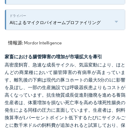
AIによるマイクロバイオームプロファイリング
情報源: Mordor Intelligence
家畜における腸管障害の増加が市場拡大を牽引
高密度飼育、急速な成長サイクル、気温変動により、ほと
んどの商業種において腸管障害の有病率が高まっていま
す。離乳後の下痢は現代の豚コホートの最大5分の1に影響
を及ぼし、一部の生産施設では呼吸器疾患よりもコストが
高くなっています。抗生物質成長促進剤撤廃を進める養鶏
生産者は、体重増加を損ない死亡率を高める壊死性腸炎の
発生による同様の圧力に直面しています。生産者は、飼料
換算率が1パーセントポイント低下するたびにサイクルご
とに数千米ドルの飼料費が追加されると試算しており、保