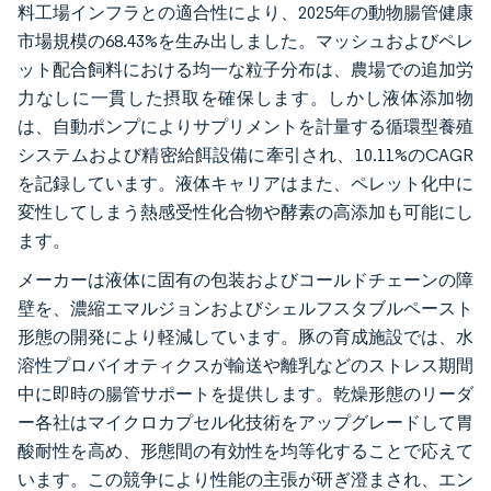
料工場インフラとの適合性により、2025年の動物腸管健康
市場規模の68.43%を生み出しました。マッシュおよびペレ
ット配合飼料における均一な粒子分布は、農場での追加労
力なしに一貫した摂取を確保します。しかし液体添加物
は、自動ポンプによりサプリメントを計量する循環型養殖
システムおよび精密給餌設備に牽引され、10.11%のCAGR
を記録しています。液体キャリアはまた、ペレット化中に
変性してしまう熱感受性化合物や酵素の高添加も可能にし
ます。
メーカーは液体に固有の包装およびコールドチェーンの障
壁を、濃縮エマルジョンおよびシェルフスタブルペースト
形態の開発により軽減しています。豚の育成施設では、水
溶性プロバイオティクスが輸送や離乳などのストレス期間
中に即時の腸管サポートを提供します。乾燥形態のリーダ
ー各社はマイクロカプセル化技術をアップグレードして胃
酸耐性を高め、形態間の有効性を均等化することで応えて
います。この競争により性能の主張が研ぎ澄まされ、エン