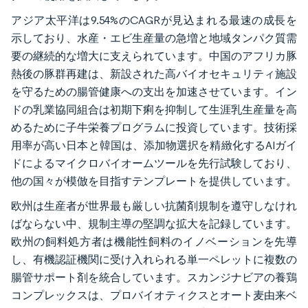
アジア太平洋は9.54%のCAGRが見込まれる最速の成長を
示しており、水産・エビ生産量の急増と地域タンパク質需
要の継続的な増大に支えられています。中国のアフリカ豚
熱後の豚群再建は、新設された高バイオセキュリティ施設
を守るための腸管健康への支出を加速させています。イン
ドの乳業協同組合は初期下痢を抑制して生涯乳生産量を高
めるために子牛栄養プログラムに投資しています。技術採
用率が高い日本と韓国は、添加物選択を精緻化するAIガイ
ドによるマイクロバイオームツールを先行試験しており、
他の国々が模倣を目指すテンプレートを提供しています。
欧州は生産者が世界最も厳しい抗菌剤規制を遵守しなけれ
ばならない中、規制主導の堅調な拡大を記録しています。
欧州の飼料処方者は機能性飼料のイノベーションを先導
し、有機認証機関に受け入れられる単一ペレットに複数の
腸管サポート剤を統合しています。スカンジナビアの養鶏
コンプレックスは、プロバイオティクスとオート麦由来ベ