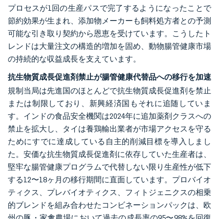
プロセスが1回の生産パスで完了するようになったことで
節約効果が生まれ、添加物メーカーも飼料処方者との予測
可能な引き取り契約から恩恵を受けています。こうしたト
レンドは大量注文の構造的増加を固め、動物腸管健康市場
の持続的な収益成長を支えています。
抗生物質成長促進剤禁止が腸管健康代替品への移行を加速
規制当局は先進国のほとんどで抗生物質成長促進剤を禁止
または制限しており、新興経済国もそれに追随していま
す。インドの食品安全機関は2024年に追加薬剤クラスへの
禁止を拡大し、タイは養鶏輸出業者が市場アクセスを守る
ためにすでに達成している自主的削減目標を導入しまし
た。安価な抗生物質成長促進剤に依存していた生産者は、
堅牢な腸管健康プログラムで代替しない限り生産性が低下
する12〜18ヶ月の移行期間に直面しています。プロバイオ
ティクス、プレバイオティクス、フィトジェニクスの相乗
的ブレンドを組み合わせたコンビネーションパックは、欧
州の豚・家禽農場において過去の成長率の95〜98%を回復