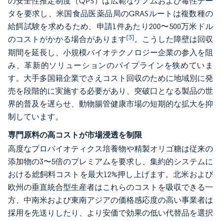
の安全性推定制度（QPS）は広範なゲノムおよび毒性デー
タを要求し、米国食品医薬品局のGRASルートは複数種の
給餌試験を求めるため、申請1件あたり200〜500万米ドル
[3]
のコストがかかる場合があります
。こうした障壁は回収
期間を延長し、小規模バイオテクノロジー企業の参入を阻
み、革新的ソリューションのパイプラインを狭めていま
す。大手多国籍企業でさえコスト回収のために地域別に発
売を段階的に実施する必要があり、突破口となる製品の世
界的普及を遅らせ、動物腸管健康市場の短期的な拡大を抑
制しています。
専門原料の高コストが市場浸透を制限
高度なプロバイオティクス培養物や精製オリゴ糖は従来の
添加物の3〜5倍のプレミアムを要求し、集約的システムに
おける総飼料コストを最大12%押し上げます。北米および
欧州の垂直統合型生産者はこれらのコストを吸収できる一
方、中南米および東南アジアの価格感応度の高い事業者は
採用を先送りしたり、より安価で効果の低い代替品を選択