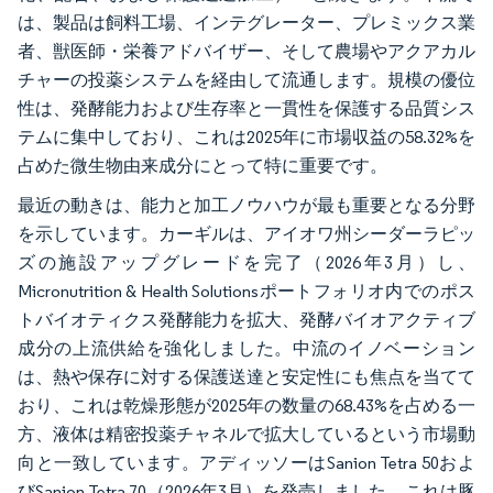
は、製品は飼料工場、インテグレーター、プレミックス業
者、獣医師・栄養アドバイザー、そして農場やアクアカル
チャーの投薬システムを経由して流通します。規模の優位
性は、発酵能力および生存率と一貫性を保護する品質シス
テムに集中しており、これは2025年に市場収益の58.32%を
占めた微生物由来成分にとって特に重要です。
最近の動きは、能力と加工ノウハウが最も重要となる分野
を示しています。カーギルは、アイオワ州シーダーラピッ
ズの施設アップグレードを完了（2026年3月）し、
Micronutrition & Health Solutionsポートフォリオ内でのポス
トバイオティクス発酵能力を拡大、発酵バイオアクティブ
成分の上流供給を強化しました。中流のイノベーション
は、熱や保存に対する保護送達と安定性にも焦点を当てて
おり、これは乾燥形態が2025年の数量の68.43%を占める一
方、液体は精密投薬チャネルで拡大しているという市場動
向と一致しています。アディッソーはSanion Tetra 50およ
びSanion Tetra 70（2026年3月）を発売しました。これは豚