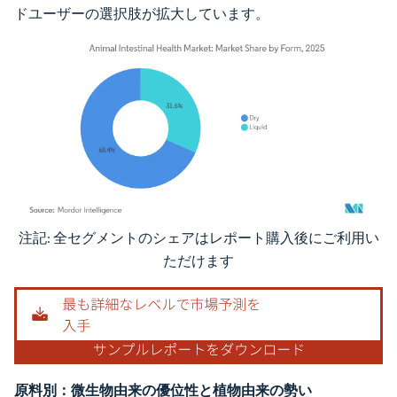
ドユーザーの選択肢が拡大しています。
注記: 全セグメントのシェアはレポート購入後にご利用い
画像 © Mordor Intelligence。再利用にはCC BY 4.0の表示が必要です。
ただけます
原料別：微生物由来の優位性と植物由来の勢い