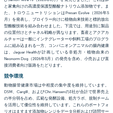
と家禽向けの高濃度保護型酪酸ナトリウム添加物です。ま
た、トロウニュートリションはPresan Evolve（2026年5
月）を発表し、ブロイラー向けに植物由来技術と標的放出
型酪酸技術を組み合わせました。下流では、用途別に製品
の位置付けとチャネル戦略が異なります。畜産とアクアカ
ルチャーは一般にインテグレーターや飼料工場のプログラ
ムに組み込まれる一方、コンパニオンアニマルの腸内健康
は、Jaguar Healthが計画している非処方・植物由来の
Neonorm Dog（2026年5月）の発売を含め、小売および直
接消費者向け販路をたどります。
競争環境
動物腸管健康市場は中程度の集中度を維持しています。
DSM、Cargill、およびChr. Hansenの3社が合計で世界売上
の半分弱を占め、広範な発酵設備、処方ラボ、規制チーム
を活用して優位性を維持しています。これらのポートフォ
リオはますます添加物レンジをデータ分析および諮問サー