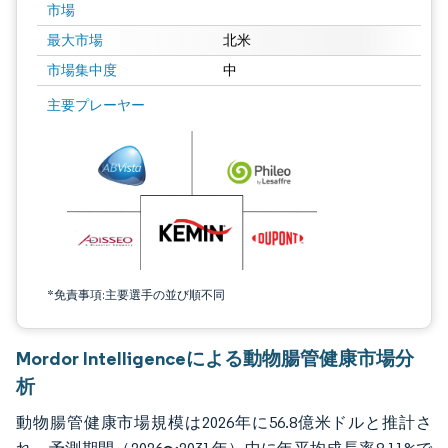
市場
最大市場
北米
市場集中度
中
画像 © Mordor Intelligence。再利用にはCC BY 4.0の表示が必要です。
主要プレーヤー
*免責事項:主要選手の並び順不同
Mordor Intelligenceによる動物腸管健康市場分
析
動物腸管健康市場規模は2026年に56.8億米ドルと推計さ