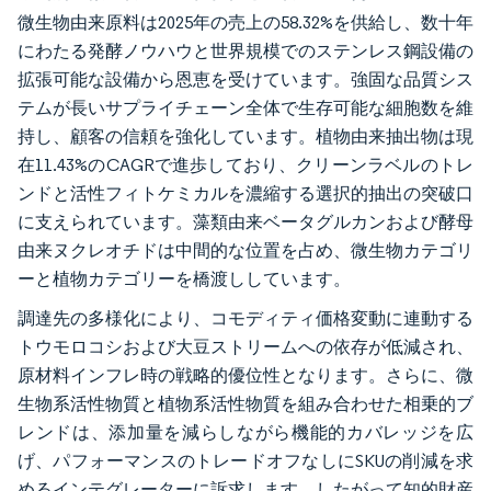
微生物由来原料は2025年の売上の58.32%を供給し、数十年
にわたる発酵ノウハウと世界規模でのステンレス鋼設備の
拡張可能な設備から恩恵を受けています。強固な品質シス
テムが長いサプライチェーン全体で生存可能な細胞数を維
持し、顧客の信頼を強化しています。植物由来抽出物は現
在11.43%のCAGRで進歩しており、クリーンラベルのトレ
ンドと活性フィトケミカルを濃縮する選択的抽出の突破口
に支えられています。藻類由来ベータグルカンおよび酵母
由来ヌクレオチドは中間的な位置を占め、微生物カテゴリ
ーと植物カテゴリーを橋渡ししています。
調達先の多様化により、コモディティ価格変動に連動する
トウモロコシおよび大豆ストリームへの依存が低減され、
原材料インフレ時の戦略的優位性となります。さらに、微
生物系活性物質と植物系活性物質を組み合わせた相乗的ブ
レンドは、添加量を減らしながら機能的カバレッジを広
げ、パフォーマンスのトレードオフなしにSKUの削減を求
めるインテグレーターに訴求します。したがって知的財産