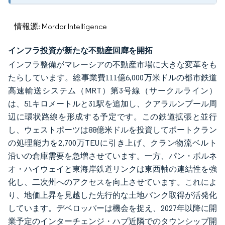
情報源: Mordor Intelligence
インフラ投資が新たな不動産回廊を開拓
インフラ整備がマレーシアの不動産市場に大きな変革をも
たらしています。総事業費111億6,000万米ドルの都市鉄道
高速輸送システム（MRT）第3号線（サークルライン）
は、51キロメートルと31駅を追加し、クアラルンプール周
辺に環状路線を形成する予定です。この鉄道拡張と並行
し、ウェストポーツは88億米ドルを投資してポートクラン
の処理能力を2,700万TEUに引き上げ、クラン物流ベルト
沿いの倉庫需要を急増させています。一方、パン・ボルネ
オ・ハイウェイと東海岸鉄道リンクは東西軸の連結性を強
化し、二次州へのアクセスを向上させています。これによ
り、地価上昇を見越した先行的な土地バンク取得が活発化
しています。デベロッパーは機会を捉え、2027年以降に開
業予定のインターチェンジ・ハブ近隣でのタウンシップ開