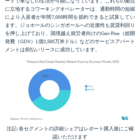
ートで車なしの生活が可能になっています。これらの拠点
に立地するコワーキングオペレーターは、通勤時間の短縮
により入居者が年間7,000時間を節約できると試算してい
ます。ジョホールのシンガポールへの近接性も賃貸利回り
を押し上げており、国境越え就労者向けのGen Rise（総開
発費（GDV）1億2,500万米ドル）などのサービスアパート
メントは前払いリースに成功しています。
注記: 各セグメントの詳細シェアはレポート購入後にご確
画像 © Mordor Intelligence。再利用にはCC BY 4.0の表示が必要です。
認いただけます