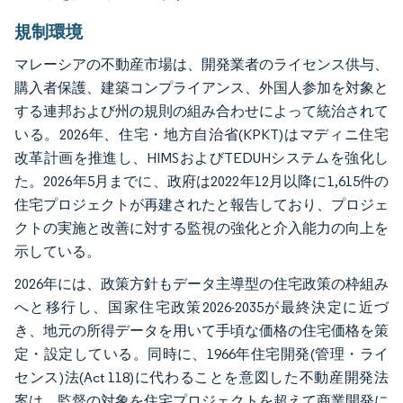
規制環境
マレーシアの不動産市場は、開発業者のライセンス供与、
購入者保護、建築コンプライアンス、外国人参加を対象と
する連邦および州の規則の組み合わせによって統治されて
いる。2026年、住宅・地方自治省(KPKT)はマディニ住宅
改革計画を推進し、HIMSおよびTEDUHシステムを強化し
た。2026年5月までに、政府は2022年12月以降に1,615件の
住宅プロジェクトが再建されたと報告しており、プロジェ
クトの実施と改善に対する監視の強化と介入能力の向上を
示している。
2026年には、政策方針もデータ主導型の住宅政策の枠組み
へと移行し、国家住宅政策2026-2035が最終決定に近づ
き、地元の所得データを用いて手頃な価格の住宅価格を策
定・設定している。同時に、1966年住宅開発(管理・ライ
センス)法(Act 118)に代わることを意図した不動産開発法
案は、監督の対象を住宅プロジェクトを超えて商業開発に