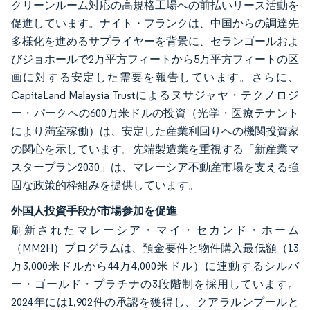
クリーンルーム対応の高規格工場への前払いリース活動を
促進しています。ナイト・フランクは、中国からの調達先
多様化を進めるサプライヤーを背景に、セランゴールおよ
びジョホールで2万平方フィートから5万平方フィートの区
画に対する安定した需要を報告しています。さらに、
CapitaLand Malaysia Trustによるヌサジャヤ・テクノロジ
ー・パークへの600万米ドルの投資（光学・医療テナント
により満室稼働）は、安定した産業利回りへの機関投資家
の関心を示しています。先端製造業を重視する「新産業マ
スタープラン2030」は、マレーシア不動産市場を支える強
固な政策的枠組みを提供しています。
外国人投資手段が市場参加を促進
刷新されたマレーシア・マイ・セカンド・ホーム
（MM2H）プログラムは、預金要件と物件購入最低額（13
万3,000米ドルから44万4,000米ドル）に連動するシルバ
ー・ゴールド・プラチナの3段階制を採用しています。
2024年には1,902件の承認を獲得し、クアラルンプールと