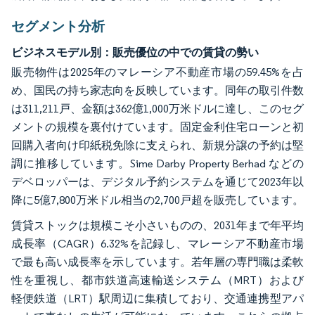
セグメント分析
ビジネスモデル別：販売優位の中での賃貸の勢い
販売物件は2025年のマレーシア不動産市場の59.45%を占
め、国民の持ち家志向を反映しています。同年の取引件数
は311,211戸、金額は362億1,000万米ドルに達し、このセグ
メントの規模を裏付けています。固定金利住宅ローンと初
回購入者向け印紙税免除に支えられ、新規分譲の予約は堅
調に推移しています。Sime Darby Property Berhad などの
デベロッパーは、デジタル予約システムを通じて2023年以
降に5億7,800万米ドル相当の2,700戸超を販売しています。
賃貸ストックは規模こそ小さいものの、2031年まで年平均
成長率（CAGR）6.32%を記録し、マレーシア不動産市場
で最も高い成長率を示しています。若年層の専門職は柔軟
性を重視し、都市鉄道高速輸送システム（MRT）および
軽便鉄道（LRT）駅周辺に集積しており、交通連携型アパ