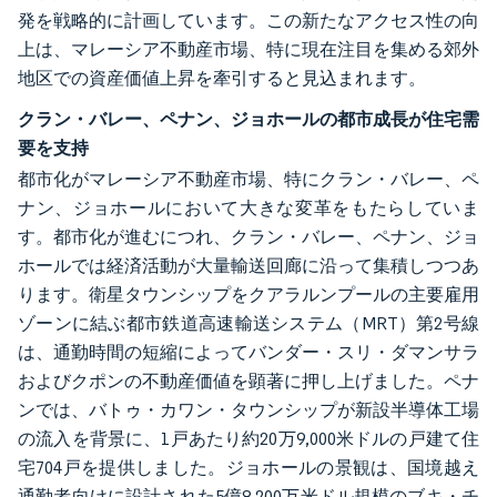
発を戦略的に計画しています。この新たなアクセス性の向
上は、マレーシア不動産市場、特に現在注目を集める郊外
地区での資産価値上昇を牽引すると見込まれます。
クラン・バレー、ペナン、ジョホールの都市成長が住宅需
要を支持
都市化がマレーシア不動産市場、特にクラン・バレー、ペ
ナン、ジョホールにおいて大きな変革をもたらしていま
す。都市化が進むにつれ、クラン・バレー、ペナン、ジョ
ホールでは経済活動が大量輸送回廊に沿って集積しつつあ
ります。衛星タウンシップをクアラルンプールの主要雇用
ゾーンに結ぶ都市鉄道高速輸送システム（MRT）第2号線
は、通勤時間の短縮によってバンダー・スリ・ダマンサラ
およびクポンの不動産価値を顕著に押し上げました。ペナ
ンでは、バトゥ・カワン・タウンシップが新設半導体工場
の流入を背景に、1戸あたり約20万9,000米ドルの戸建て住
宅704戸を提供しました。ジョホールの景観は、国境越え
通勤者向けに設計された5億8,200万米ドル規模のブキ・チ