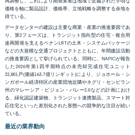
再調整し、これにより開発業者は地域で定義された手頃な
価格を軸に製品設計、価格帯、立地戦略を調整する余地を
得ている。
データセンターの建設は主要な商業・産業の推進要因であ
り、第2フェーズは、トランジット指向型の住宅・複合用
途再開発を支えるペナンLRTの土木・システムパッケージ
などの大規模な交通プロジェクトとともに、年間建設活動
の推進要因として挙げられている。同時に、NAPICが報告
した2026年第1四半期時点の未売却完成住宅ユニット
32,801戸(価値163.7億リンギット)により、ジョホール・シ
ンガポール経済特区の産業団地近隣やネグリ・センビラン
州のマレーシア・ビジョン・バレー2.0などの計画におけ
る、緑化認証建築物、トランジット連携製品、スマート対
応住宅といった差別化された形態への競争的な注目が続い
ている。
最近の業界動向