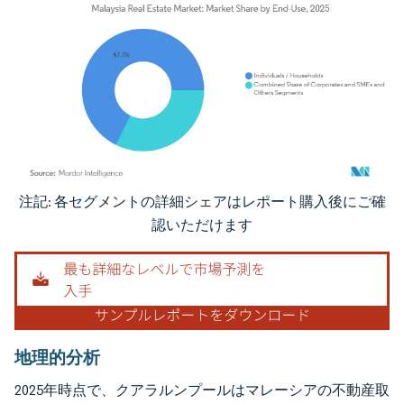
注記: 各セグメントの詳細シェアはレポート購入後にご確
画像 © Mordor Intelligence。再利用にはCC BY 4.0の表示が必要です。
認いただけます
地理的分析
2025年時点で、クアラルンプールはマレーシアの不動産取