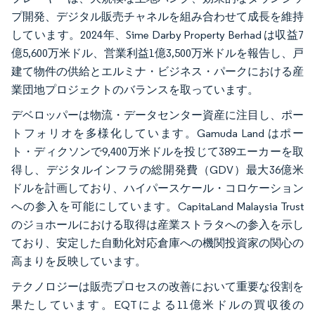
プ開発、デジタル販売チャネルを組み合わせて成長を維持
しています。2024年、Sime Darby Property Berhad は収益7
億5,600万米ドル、営業利益1億3,500万米ドルを報告し、戸
建て物件の供給とエルミナ・ビジネス・パークにおける産
業団地プロジェクトのバランスを取っています。
デベロッパーは物流・データセンター資産に注目し、ポー
トフォリオを多様化しています。Gamuda Land はポー
ト・ディクソンで9,400万米ドルを投じて389エーカーを取
得し、デジタルインフラの総開発費（GDV）最大36億米
ドルを計画しており、ハイパースケール・コロケーション
への参入を可能にしています。CapitaLand Malaysia Trust
のジョホールにおける取得は産業ストラタへの参入を示し
ており、安定した自動化対応倉庫への機関投資家の関心の
高まりを反映しています。
テクノロジーは販売プロセスの改善において重要な役割を
果たしています。EQTによる11億米ドルの買収後の