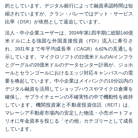
的としています。デジタル銀行によって融資承認時間は短
縮されていますが、クラン・バレーではデット・サービス
比率（DSR）が依然として逼迫しています。
法人・中小企業ユーザーは、2024年第1四半期に総額160億
米ドルに上る強固な外国直接投資（FDI）流入に牽引さ
れ、2031年まで年平均成長率（CAGR）6.62%の見通しを
示しています。マイクロソフトの22億米ドルのAIインフラ
とグーグルの20億米ドルのデータセンター計画が、ジョホ
ールとセランゴールにおけるエッジ対応キャンパスへの需
要を喚起しています。中小企業はメイバンクの10分以内の
デジタル融資を活用してショップハウスやマイクロ倉庫を
確保し、サプライチェーンの不確実性の中で機動性を維持
しています。機関投資家と不動産投資信託（REIT）は、
マレーシア不動産市場内の安定した物流・小売ポートフォ
リオに年金資本を投じる「その他」カテゴリーとして成長
しています。