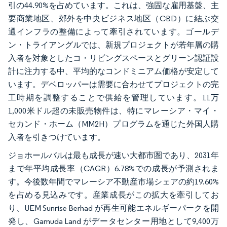
引の44.90%を占めています。これは、強固な雇用基盤、主
要商業地区、郊外を中央ビジネス地区（CBD）に結ぶ交
通インフラの整備によって牽引されています。ゴールデ
ン・トライアングルでは、新規プロジェクトが若年層の購
入者を対象としたコ・リビングスペースとグリーン認証設
計に注力する中、平均的なコンドミニアム価格が安定して
います。デベロッパーは需要に合わせてプロジェクトの完
工時期を調整することで供給を管理しています。11万
1,000米ドル超の未販売物件は、特にマレーシア・マイ・
セカンド・ホーム（MM2H）プログラムを通じた外国人購
入者を引きつけています。
ジョホールバルは最も成長が速い大都市圏であり、2031年
まで年平均成長率（CAGR）6.78%での成長が予測されま
す。今後数年間でマレーシア不動産市場シェアの約19.60%
を占める見込みです。産業成長がこの拡大を牽引してお
り、UEM Sunrise Berhad が再生可能エネルギーパークを開
発し、Gamuda Land がデータセンター用地として9,400万