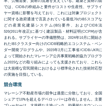
率、労働需要、資材の流通を支えている。建築と資材の面
では、CIDBの枠組みと要件がコストや生産性、サプライ
ヤー資格に影響を与えており、これには対象プロジェクト
に関する政府通達で言及されている最低70のIBSスコアな
どの産業化建築システム(IBS)要件、およびCIDB法
520(2011年改正)に基づく建設製品・材料証明(CCPM)が含
まれる。サプライヤーの準備態勢は、2024年10月に開始さ
れたIBSクラスター向けのCIDB戦略的エコシステム・ベン
ダー開発プログラムや、2025年2月に工事省/CIDB/JKRに
よって開始されたマレーシア公共事業戦略的協力プログラ
ム2025などの取り組みによっても支援されており、これら
は大規模な官民開発におけるより標準化された技術対応型
の実施を目指している。
競合環境
マレーシア不動産市場の競争は適度に分散しており、全国
シェアで10%を超えるデベロッパーは存在しません。主要
プレーヤーは、大規模な土地バンク、効果的なタウンシッ