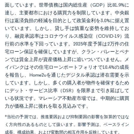
面しています。世帯債務は国内総生産（GDP）比81.9%に
達し、主要都市における購買力を制限しています。中央銀
行は返済負担の軽減を目的として政策金利を3.0%に据え置
いています。しかし、貸し手は慎重な姿勢を維持してお
り、融資承認率はコロナウイルス感染症（COVID-19）流
行前の水準を下回っています。2025年度予算は2万件の住
宅ローン保証を確保していますが、クラン・バレーとペナ
ンでは賃金上昇が資産価格上昇に追いついていません。メ
イバンクはその住宅ローンポートフォリオで10.4%の成長
を報告し、Home2uを通じたデジタル承認は潜在需要を示
しています。しかし、多くの購入者が物件を確保するため
にデット・サービス比率（DSR）を限界まで引き延ばして
いる状況です。マレーシア不動産市場では、中期的に購買
力が価格上昇に後れを取る見込みです。
*当社の予測では、推進要因および抑制要因の影響を加算的ではな
く方向性のあるものとして扱います。影響予測は、ベースライン
成長、構成効果、および変数間の相互作用を反映しています。