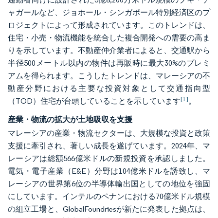
ャガールなど、ジョホール・シンガポール特別経済区のプ
ロジェクトによって形成されています。このトレンドは、
住宅・小売・物流機能を統合した複合開発への需要の高ま
りを示しています。不動産仲介業者によると、交通駅から
半径500メートル以内の物件は再販時に最大30%のプレミ
アムを得られます。こうしたトレンドは、マレーシアの不
動産分野における主要な投資対象として交通指向型
[1]
（TOD）住宅が台頭していることを示しています
。
産業・物流の拡大が土地吸収を支援
マレーシアの産業・物流セクターは、大規模な投資と政策
支援に牽引され、著しい成長を遂げています。2024年、マ
レーシアは総額566億米ドルの新規投資を承認しました。
電気・電子産業（E&E）分野は104億米ドルを誘致し、マ
レーシアの世界第6位の半導体輸出国としての地位を強固
にしています。インテルのペナンにおける70億米ドル規模
の組立工場と、GlobalFoundriesが新たに発表した拠点は、