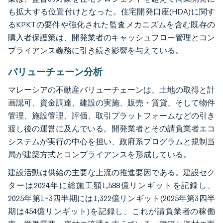
も拡大する位置付けとなった。住宅開発口座(HDA)に関す
るKPKTの要件や強化された監査メカニズムを含む既存の
購入者保護策は、開発業者のキャッシュフロー管理とコン
プライアンス義務に引き続き影響を与えている。
バリューチェーン分析
マレーシアの不動産バリューチェーンは、土地の取得と計
画認可、資金調達、建設の実施、販売・賃貸、そして物件
管理、施設管理、評価、取引プラットフォームなどの引き
渡し後の運営に及んでいる。開発業者とその請負業者エコ
システムが実行の中心を担い、政府系プログラムと規制当
局が建築方式とコンプライアンスを形成している。
建設活動は供給の主要な上流の推進要因である。建設セク
ターは2024年に総施工額1,588億リンギットを記録し、
2025年第1~3四半期には1,322億リンギット(2025年第3四半
期は454億リンギット)を記録し、これが請負業者の稼働