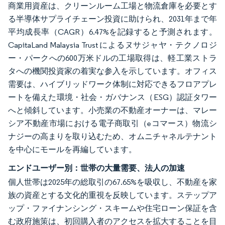
商業用資産は、クリーンルーム工場と物流倉庫を必要とす
る半導体サプライチェーン投資に助けられ、2031年まで年
平均成長率（CAGR）6.47%を記録すると予測されます。
CapitaLand Malaysia Trust によるヌサジャヤ・テクノロジ
ー・パークへの600万米ドルの工場取得は、軽工業ストラ
タへの機関投資家の着実な参入を示しています。オフィス
需要は、ハイブリッドワーク体制に対応できるフロアプレ
ートを備えた環境・社会・ガバナンス（ESG）認証タワー
へと傾斜しています。小売業の不動産オーナーは、マレー
シア不動産市場における電子商取引（eコマース）物流シ
ナジーの高まりを取り込むため、オムニチャネルテナント
を中心にモールを再編しています。
エンドユーザー別：世帯の大量需要、法人の加速
個人世帯は2025年の総取引の67.65%を吸収し、不動産を家
族の資産とする文化的重視を反映しています。ステップア
ップ・ファイナンシング・スキームや住宅ローン保証を含
む政府施策は、初回購入者のアクセスを拡大することを目