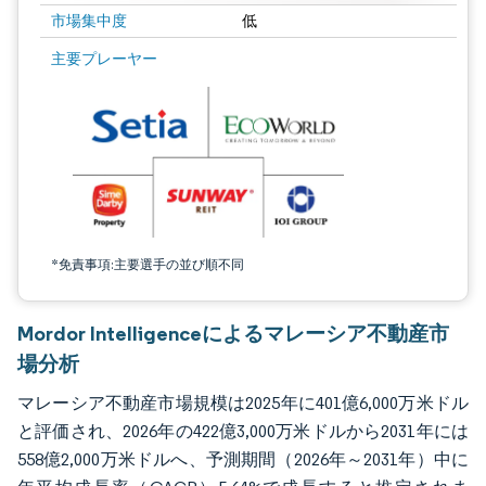
市場集中度
低
画像 © Mordor Intelligence。再利用にはCC BY 4.0の表示が必要です。
主要プレーヤー
*免責事項:主要選手の並び順不同
Mordor Intelligenceによるマレーシア不動産市
場分析
マレーシア不動産市場規模は2025年に401億6,000万米ドル
と評価され、2026年の422億3,000万米ドルから2031年には
558億2,000万米ドルへ、予測期間（2026年～2031年）中に