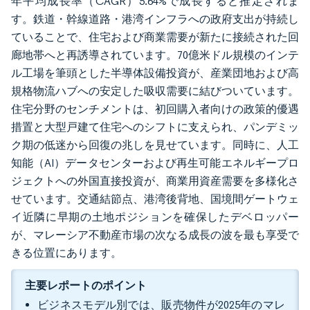
年平均成長率（CAGR）5.64%で成長すると推定されま
す。鉄道・幹線道路・港湾インフラへの政府支出が持続し
ていることで、住宅および商業需要が新たに接続された回
廊地帯へと再誘導されています。70億米ドル規模のインテ
ル工場を筆頭とした半導体設備投資が、産業団地および高
規格物流ハブへの安定した吸収需要に結びついています。
住宅分野のセンチメントは、初回購入者向けの政策的優遇
措置と大型戸建て住宅へのシフトに支えられ、パンデミッ
ク期の低迷から回復の兆しを見せています。同時に、人工
知能（AI）データセンターおよび再生可能エネルギープロ
ジェクトへの外国直接投資が、商業用資産需要を多様化さ
せています。交通結節点、港湾後背地、国境間ゲートウェ
イ近隣に早期の土地ポジションを確保したデベロッパー
が、マレーシア不動産市場の次なる成長の波を最も享受で
きる位置にあります。
主要レポートのポイント
ビジネスモデル別では、販売物件が2025年のマレ