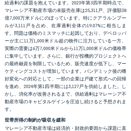
給過剰の課題を抱えています。2023年第3四半期時点で、
マレーシア不動産市場の未販売在庫は25,311戸、評価額38
億7,000万米ドルにのぼっています。特にクアラルンプー
ルが3,111戸を占め、在庫過剰全体の19.07%に相当しま
す。問題は価格のミスマッチに起因しており、デベロッパ
ーが主に11万1,000米ドル超の物件に注力している一方、
実際の需要は6万7,000米ドルから11万1,000米ドルの価格帯
に集中しています。さらに、銀行が投機的プロジェクトへ
の最終融資を制限しているため、販売速度が低下し、マー
ケティングコストが増加しています。パンデミック後の嗜
好変化への対応として、一部の企業は戸建て形式への回帰
を進め、2024年第1四半期には3,127戸を供給しました。し
かし、消化率が改善されるまで、供給過剰はマレーシア不
動産市場のキャピタルゲインを圧迫し続けると予想されま
す。
世帯所得の制約が吸収を緩和
マレーシア不動産市場は経済的・財政的要因から課題に直