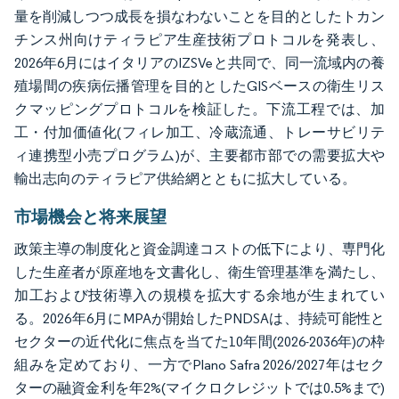
量を削減しつつ成長を損なわないことを目的としたトカン
チンス州向けティラピア生産技術プロトコルを発表し、
2026年6月にはイタリアのIZSVeと共同で、同一流域内の養
殖場間の疾病伝播管理を目的としたGISベースの衛生リス
クマッピングプロトコルを検証した。下流工程では、加
工・付加価値化(フィレ加工、冷蔵流通、トレーサビリテ
ィ連携型小売プログラム)が、主要都市部での需要拡大や
輸出志向のティラピア供給網とともに拡大している。
市場機会と将来展望
政策主導の制度化と資金調達コストの低下により、専門化
した生産者が原産地を文書化し、衛生管理基準を満たし、
加工および技術導入の規模を拡大する余地が生まれてい
る。2026年6月にMPAが開始したPNDSAは、持続可能性と
セクターの近代化に焦点を当てた10年間(2026-2036年)の枠
組みを定めており、一方でPlano Safra 2026/2027年はセク
ターの融資金利を年2%(マイクロクレジットでは0.5%まで)