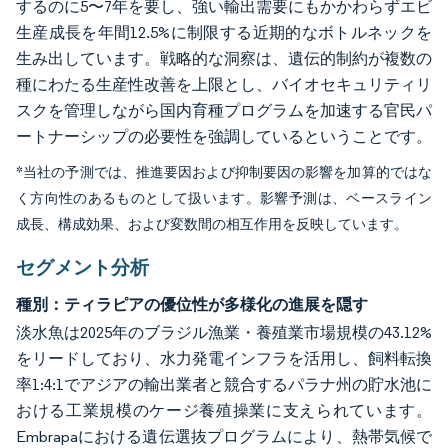
するのに5〜7年を要し、強い輸出需要にもかかわらずエビ
生産成長を年間12.5%に制限する近期的なボトルネックを
生み出しています。戦略的な洞察は、遺伝的制約が複数の
種にわたる生産性改善を上限とし、バイオセキュリティリ
スクを管理しながら国内育種プログラムを加速する官民パ
ートナーシップの必要性を強調しているということです。
*当社の予測では、推進要因および抑制要因の影響を加算的ではな
く方向性のあるものとして扱います。影響予測は、ベースライン
成長、構成効果、および変数間の相互作用を反映しています。
セグメント分析
種別：ティラピアの優位性が多様化の進展を隠す
淡水魚は2025年のブラジル漁業・養殖業市場規模の43.12%
をリードしており、水力発電インフラを活用し、飼料転換
率1:4:1でアジアの輸出業者と競合するパラナ州の貯水池に
おける工業規模のケージ養殖操業に支えられています。
Embrapaにおける遺伝選抜プログラムにより、熱帯気候で