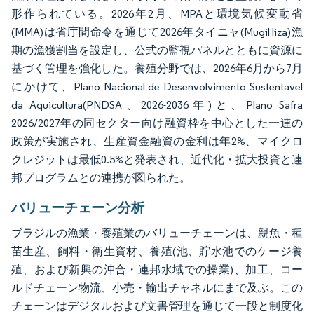
形作られている。2026年2月、MPAと環境気候変動省
(MMA)は省庁間命令を通じて2026年タイニャ(Mugil liza)漁
期の漁獲割当を設定し、公式の監視パネルとともに資源に
基づく管理を強化した。養殖分野では、2026年6月から7月
にかけて、Plano Nacional de Desenvolvimento Sustentavel
da Aquicultura(PNDSA、2026-2036年)と、Plano Safra
2026/2027年の同セクター向け融資枠を中心とした一連の
政策が実施され、生産資金融資の金利は年2%、マイクロ
クレジットは最低0.5%と発表され、近代化・拡大投資と連
邦プログラムとの連携が図られた。
バリューチェーン分析
ブラジルの漁業・養殖業のバリューチェーンは、親魚・種
苗生産、飼料・衛生資材、養殖(池、貯水池でのケージ養
殖、および新興の沖合・連邦水域での操業)、加工、コー
ルドチェーン物流、小売・輸出チャネルにまで及ぶ。この
チェーンはデジタルおよび文書管理を通じて一段と制度化