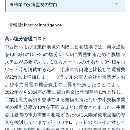
養殖業の疾病監視の空白
情報源: Mordor Intelligence
高い塩分管理コスト
中西部および北東部地域の内陸エビ養殖場では、海水濃度
を1,000分の15〜25の塩分レベルに調整するために脱塩シ
ステムが必要であり、1立方メートルの水あたり8〜12キロ
ワット時を消費するため、沿岸の河口池と比較して運営費
が22%以上増加します。ブラジルの電力会社が天然ガスお
よび水力発電の機会費用の上昇を転嫁したことにより、
2022年から2024年の間に電力料金は年間平均12%上昇し、
工業用電力契約を交渉できる規模を持たない中小規模事業
者の粗利益率が10%を下回るほどに侵食されました。生産
者は昼間の電力需要を相殺するために太陽光発電設備の導
入を検討していますが、100キロワットのアレイに対して
10万USDの初期投資が必要であり、固定買取価格を保証す