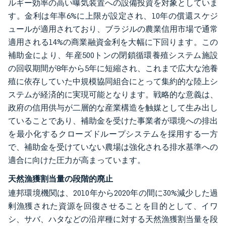
ルギー効率の高い曝気装置への設備投資を対象としていま
す。金利は年率6%に上限が設定され、10年の償還スケジ
ュールが適用されており、ブラジルの農業信用市場で通常
適用される14%の商業融資金利を大幅に下回ります。この
補助金により、年産500トンの閉鎖循環養殖システム施設
の回収期間が8年から5年に短縮され、これまで広大な池養
殖に依存していた中規模協同組合にとって集約的な陸上シ
ステムが経済的に実現可能となります。戦略的な意義は、
政府の信用供与が二層的な産業構造を触媒として生み出し
ていることであり、補助金を受けた事業者が環境への排出
を最小化するクローズドループシステムを採用する一方
で、補助金を受けていない農場は強化される排水基準への
適合に向けた圧力が高まっています。
天然漁獲割当量の段階的廃止
連邦環境機関は、2010年から2020年の間に30%減少した過
剰漁獲された資源を回復させることを目的として、イワ
シ、サバ、ハタなどの沿岸種に対する天然漁獲割当量を段