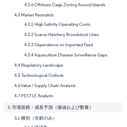
4.2.6 Offshore Cage Zoning Around Islands
4.3 Market Restraints
4.3.1 High Salinity Operating Costs
4.3.2 Scarce Hatchery Broodstock Lines
4.3.3 Dependence on Imported Feed
4.3.4 Aquaculture Disease Surveillance Gaps
4.4 Regulatory Landscape
4.5 Technological Outlook
4.6 Value / Supply Chain Analysis
4.7 PESTLE Analysis
5. 市場規模・成長予測（価値および数量）
5.1 種別（生鮮のみ）