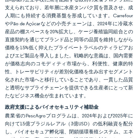
支えられており、若年層に水産タンパク質を普及させ、成
人期にも持続する消費基盤を形成しています。Carrefour
やPão de Açúcarなどの小売チェーンは、2024年に冷蔵水
産品の棚スペースを20%拡大し、ケージ養殖協同組合との
直接契約を通じてブランド品と同等の品質を維持しながら
価格を15%低く抑えたプライベートラベルのティラピアお
よびエビ製品を導入しました。戦略的な意義は、国内需要
が価格志向のコモディティ市場から、利便性、健康的特
性、トレーサビリティが差別化価格を生み出すセグメント
化された市場へと移行していることであり、一貫した品質
と透明なサプライチェーンを提供できる生産者にとって新
たなビジネス機会が生まれています。
政府支援によるバイオセキュリティ補助金
農業省のPescAgroプログラムは、2024年および2025年に
向けて15億ブラジルレアル（3億USD）の低利融資を配分
し、バイオセキュア孵化場、閉鎖循環養殖システム、エネ