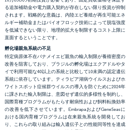
る追加補助金や電力購入契約が存在しない限り投資が抑制
されます。戦略的な意義は、内陸エビ養殖が再生可能エネ
ルギー補助金またはバイオフロック技術によって脱塩強度
を低減できない限り、地理的拡大を制限するコスト上限に
直面するということです。
孵化場親魚系統の不足
特定病原体不在バナメイエビ親魚の輸入制限が養殖密度の
改善を阻害しており、ブラジルの孵化場はエクアドルやタ
イで利用可能な40以上の系統と比較して10未満の認定遺伝
系統に依存しています。ティラピア湖病ウイルスおよびホ
ワイトスポット症候群ウイルスの導入を防ぐために2024年
に課された輸入制限は、意図せず遺伝的多様性を制約し、
国際育種プログラムがもたらす耐病性および飼料転換効率
の改善を低下させています。EmbrapaおよびGeneSeasに
おける国内育種プログラムは在来親魚系統を開発してお
り、これらの取り組みは輸入遺伝子との性能同等性を達成