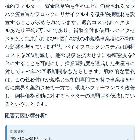
械的フィルター、窒素廃棄物を魚やエビに消費されるタン
パク質豊富なフロックにリサイクルする微生物接種材を設
置することが求められています。適合コストは1ヘクター
ルあたり平均5万USDであり、補助金付き信用へのアクセ
スを欠く北東部および中西部地域の小規模事業者に不均衡
[2]
な影響を与えています
。バイオフロックシステムは飼料
コストを20%削減し、池の規模を拡大せずに養殖密度を2
倍にすることを可能にし、操業習熟度を達成した生産者に
対して3〜4年の回収期間をもたらします。戦略的な意義
は、この義務付けが規模と技術的専門性を持つ事業者を中
心に業界を集約させる一方で、環境パフォーマンスを改善
し、飼料価格変動に対するセクターの脆弱性を低減してい
るということです。
阻害要因影響分析
*
高い塩分管理コスト