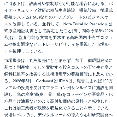
に引き下げ、許認可や規制順守が可能な場合における、バ
イオセキュリティ対応の種苗生産施設、曝気設備、循環式
養殖システム(RAS)などのアップグレードのビジネスケー
スを改善している。並行して、Nota Fiscal do Pescadoを公
式原産地証明書として認定したこと(省庁間命令第54/2026
号)は、監査可能な文書を要求する高級国内小売プログラ
ムや輸出調達など、トレーサビリティを重視した市場ルー
トを後押ししている。
市場機会は、丸魚販売にとどまらず、加工、循環型経済に
基づく副産物、そして変動する投入コストの下で生存率と
飼料転換率を改善する技術活用型の養殖管理にも及んでい
る。2026年5月、CodevasfとUFMAは、報告によれば100万
レアルの投資を受けてマラニョン州サンルイスに施設を開
設し、魚の廃棄物(皮、骨、鱗)をコラーゲンや医薬品・化
粧品向け油脂などのより高付加価値の原料へと転換した。
これは加工業者が残渣を収益化できることを示している。
現場レベルでは、デジタルツールの導入や応用研究開発へ