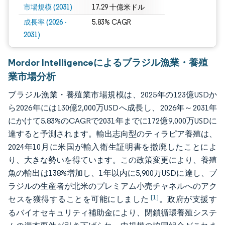
市場規模 (2031)
17.29 十億米ドル
成長率 (2026 -
5.83% CAGR
2031)
Mordor Intelligenceによるブラジル漁業・養殖
業市場分析
ブラジル漁業・養殖業市場規模は、2025年の123億USDか
ら2026年には130億2,000万USDへ成長し、2026年～2031年
にかけて5.83%のCAGRで2031年までに172億9,000万USDに
達すると予測されます。輸出志向型のティラピア養殖は、
2024年10月に米国が輸入衛生証明書を撤廃したことによ
り、大きな勢いを得ています。この政策変更により、養殖
魚の輸出は138%増加し、1年以内に5,900万USDに達し、ブ
ラジルの生産者が北米のプレミアム小売チャネルへのアク
[1]
セスを獲得することを可能にしました
。政府が支援す
るバイオセキュリティ補助金により、閉鎖循環養殖システ