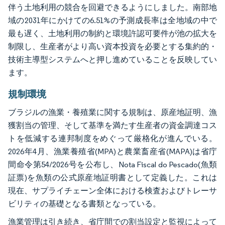
伴う土地利用の競合を回避できるようにしました。南部地
域の2031年にかけての6.51%の予測成長率は全地域の中で
最も遅く、土地利用の制約と環境許認可要件が池の拡大を
制限し、生産者がより高い資本投資を必要とする集約的・
技術主導型システムへと押し進めていることを反映してい
ます。
規制環境
ブラジルの漁業・養殖業に関する規制は、原産地証明、漁
獲割当の管理、そして基準を満たす生産者の資金調達コス
トを低減する連邦制度をめぐって厳格化が進んでいる。
2026年4月、漁業養殖省(MPA)と農業畜産省(MAPA)は省庁
間命令第54/2026号を公布し、Nota Fiscal do Pescado(魚類
証票)を魚類の公式原産地証明書として定義した。これは
現在、サプライチェーン全体における検査およびトレーサ
ビリティの基礎となる書類となっている。
漁業管理は引き続き、省庁間での割当設定と監視によって