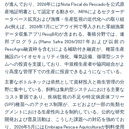
が進んでおり、2026年にはNota Fiscal do Pescadoを公式原
産地証明書として認定する動きや、MPAによるセクターデ
ータベース拡充および漁獲・生産監視の近代化への取り組
み(例えば、2026年7月にピアウイ州で導入された零細漁業
データ収集アプリPesqBR)が含まれる。養殖分野では、連
邦プログラム(Plano Safra 2026/2027年および以前の
PescAgro融資枠を含む)による補助付き融資が、種苗生産
施設のバイオセキュリティ強化、曝気設備、循環型システ
ムへの投資を支援しており、中規模生産者や協同組合がよ
り高度な管理下での生産に投資できるようになっている。
主要なボトルネックは依然として資材投入と衛生管理の分
野に集中している。飼料は集約型システムにおける主要な
コスト要因であり、疾病監視の不足や特定病原体フリー
(SPF)種苗へのアクセス制限が、エビおよび一部の魚類セ
グメントにおける生産性向上を制約している。公的な研究
開発および普及活動は、こうした課題への対応を強めてお
り、2026年5月にはEmbrapa Pesca e Aquiculturaが飼料使用