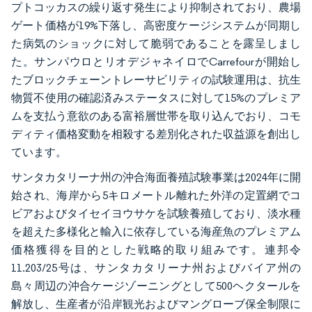
プトコッカスの繰り返す発生により抑制されており、農場
ゲート価格が19%下落し、高密度ケージシステムが同期し
た病気のショックに対して脆弱であることを露呈しまし
た。サンパウロとリオデジャネイロでCarrefourが開始し
たブロックチェーントレーサビリティの試験運用は、抗生
物質不使用の確認済みステータスに対して15%のプレミア
ムを支払う意欲のある富裕層世帯を取り込んでおり、コモ
ディティ価格変動を相殺する差別化された収益源を創出し
ています。
サンタカタリーナ州の沖合海面養殖試験事業は2024年に開
始され、海岸から5キロメートル離れた外洋の定置網でコ
ビアおよびタイセイヨウサケを試験養殖しており、淡水種
を超えた多様化と輸入に依存している海産魚のプレミアム
価格獲得を目的とした戦略的取り組みです。連邦令
11.203/25号は、サンタカタリーナ州およびバイア州の
島々周辺の沖合ケージゾーニングとして500ヘクタールを
解放し、生産者が沿岸観光およびマングローブ保全制限に