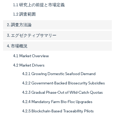
1.1 研究上の前提と市場定義
1.2 調査範囲
2. 調査方法論
3. エグゼクティブサマリー
4. 市場概況
4.1 Market Overview
4.2 Market Drivers
4.2.1 Growing Domestic Seafood Demand
4.2.2 Government-Backed Biosecurity Subsidies
4.2.3 Gradual Phase-Out of Wild-Catch Quotas
4.2.4 Mandatory Farm Bio-Floc Upgrades
4.2.5 Blockchain-Based Traceability Pilots