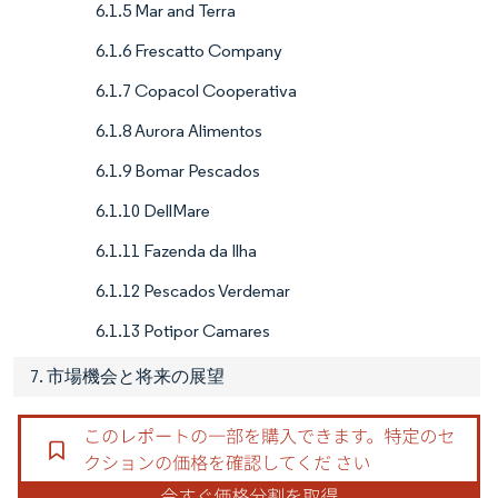
6.1.5 Mar and Terra
6.1.6 Frescatto Company
6.1.7 Copacol Cooperativa
6.1.8 Aurora Alimentos
6.1.9 Bomar Pescados
6.1.10 DellMare
6.1.11 Fazenda da Ilha
6.1.12 Pescados Verdemar
6.1.13 Potipor Camares
7. 市場機会と将来の展望