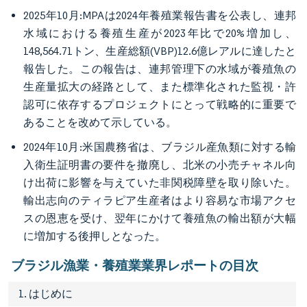
2025年10月:MPAは2024年養殖業報告書を公表し、連邦
水域における養殖生産が2023年比で20%増加し、
148,564.71トン、生産総額(VBP)12.6億レアルに達したと
報告した。この報告は、連邦管理下の水域が養殖魚の
生産量拡大の経路として、また標準化された監視・許
認可に依存するプロジェクトにとって戦略的に重要で
あることを改めて示している。
2024年10月:米国農務省は、ブラジル産魚類に対する輸
入衛生証明書の要件を撤廃し、北米の小売チャネル向
け出荷に影響を与えていた非関税障壁を取り除いた。
輸出志向のティラピア生産者はより容易な市場アクセ
スの恩恵を受け、翌年にかけて養殖魚の輸出額が大幅
に増加する後押しとなった。
ブラジル漁業・養殖業業界レポートの目次
1. はじめに