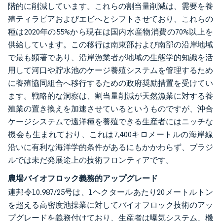
階的に削減しています。これらの割当量削減は、需要を養
殖ティラピアおよびエビへとシフトさせており、これらの
種は2020年の55%から現在は国内水産物消費の70%以上を
供給しています。この移行は南東部および南部の沿岸地域
で最も顕著であり、沿岸漁業者が地域の生態学的知識を活
用して河口や貯水池のケージ養殖システムを管理するため
に養殖協同組合へ移行するための政府奨励措置を受けてい
ます。戦略的な洞察は、割当量削減が天然漁業に対する養
殖業の置き換えを加速させているというものですが、沖合
ケージシステムで遠洋種を養殖できる生産者にはニッチな
機会も生まれており、これは7,400キロメートルの海岸線
沿いに有利な海洋学的条件があるにもかかわらず、ブラジ
ルでは未だ発展途上の技術フロンティアです。
農場バイオフロック義務的アップグレード
連邦令10.987/25号は、1ヘクタールあたり20メートルトン
を超える高密度池操業に対してバイオフロック技術のアッ
プグレードを義務付けており、生産者は曝気システム、機