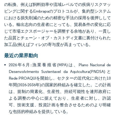
の転換、例えば飼料効率や流域レベルでの疾病リスクマッ
ピングに関するEmbrapaのプロトコルが、集約型システム
における損失削減のための精密な手法の採用を後押しして
いる。輸出志向の生産者にとっても、貿易条件の変化に応
じて市場エクスポージャーを調整する余地があり、一貫し
た品質とチェーン・オブ・カストディ文書に裏付けられた
加工品(例えばフィレ)の寄与度が高まっている。
最近の業界動向
2026年6月:漁業養殖省(MPA)は、Plano Nacional de
Desenvolvimento Sustentavel da Aquicultura(PNDSA)と
Rede PROAQUIを開始し、セクターの近代化に向けた10
年間(2026-2036年)の国家的枠組みを確立した。この計画
は、規制の簡素化、生産性、持続可能性を連邦政府に
よる調整の中心に据えており、生産者に対し、許認
可、技術支援、投資計画を整合させるためのより明確
な包括的枠組みを提供している。