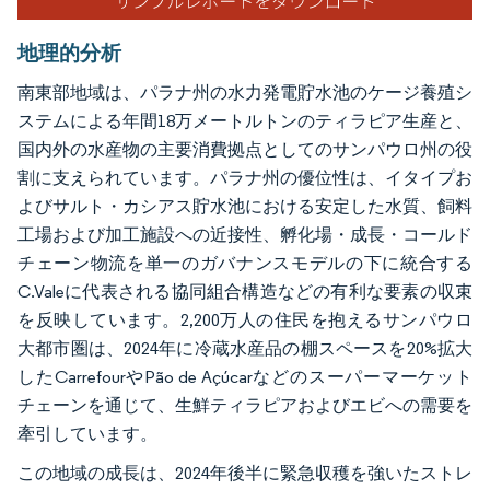
地理的分析
南東部地域は、パラナ州の水力発電貯水池のケージ養殖シ
ステムによる年間18万メートルトンのティラピア生産と、
国内外の水産物の主要消費拠点としてのサンパウロ州の役
割に支えられています。パラナ州の優位性は、イタイプお
よびサルト・カシアス貯水池における安定した水質、飼料
工場および加工施設への近接性、孵化場・成長・コールド
チェーン物流を単一のガバナンスモデルの下に統合する
C.Valeに代表される協同組合構造などの有利な要素の収束
を反映しています。2,200万人の住民を抱えるサンパウロ
大都市圏は、2024年に冷蔵水産品の棚スペースを20%拡大
したCarrefourやPão de Açúcarなどのスーパーマーケット
チェーンを通じて、生鮮ティラピアおよびエビへの需要を
牽引しています。
この地域の成長は、2024年後半に緊急収穫を強いたストレ