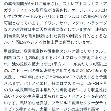
の成長期間が6ヶ月に短縮され、ストレプトコッカス・ア
ガラクティエへの耐病性が改善され、ケージシステムにお
いて1立方メートルあたり100キログラム以上の養殖密度が
可能となっています。イワシ、サバ、マグロ、バラクーダ
などの遠洋種は主に天然漁獲に依存していますが、連邦の
割当量削減が過剰漁獲された資源の回復を目的とするな
か、年間15%を超える価格上昇に直面しています。
甲殻類は、窒素廃棄物を微生物タンパク質にリサイクルし
飼料コストを20%削減するバイオフロック技術に牽引さ
れ、池の規模を拡大せずに1平方メートルあたり150尾以上
のポストラーバの養殖密度を強化できる北東部の生産者を
支援し、2031年にかけて12.32%のCAGRで成長すると予測
されます。バナメイエビ、特にロブスターは、18〜24ヶ月
の長い成長期間と資本集約的な孵化場要件により収益性は
高いもののの生産量は限られたニッチセグメントを占めて
います。戦略的な意義は、ブラジルの養殖セクターがティ
ラピアの単作から、大量・低マージンの主力種と高マージ