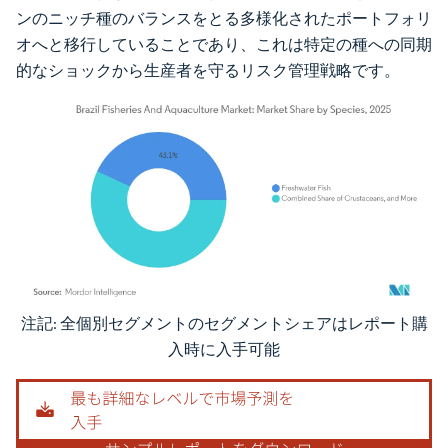
ンのニッチ種のバランスをとる多様化されたポートフォリ
オへと移行していることであり、これは特定の種への同期
的なショックから生産者を守るリスク管理戦略です。
注記: 全個別セグメントのセグメントシェアはレポート購
画像 © Mordor Intelligence。再利用にはCC BY 4.0の表示が必要です。
入時に入手可能