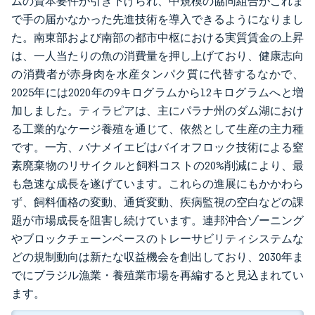
ムの資本要件が引き下げられ、中規模の協同組合がこれま
で手の届かなかった先進技術を導入できるようになりまし
た。南東部および南部の都市中枢における実質賃金の上昇
は、一人当たりの魚の消費量を押し上げており、健康志向
の消費者が赤身肉を水産タンパク質に代替するなかで、
2025年には2020年の9キログラムから12キログラムへと増
加しました。ティラピアは、主にパラナ州のダム湖におけ
る工業的なケージ養殖を通じて、依然として生産の主力種
です。一方、バナメイエビはバイオフロック技術による窒
素廃棄物のリサイクルと飼料コストの20%削減により、最
も急速な成長を遂げています。これらの進展にもかかわら
ず、飼料価格の変動、通貨変動、疾病監視の空白などの課
題が市場成長を阻害し続けています。連邦沖合ゾーニング
やブロックチェーンベースのトレーサビリティシステムな
どの規制動向は新たな収益機会を創出しており、2030年ま
でにブラジル漁業・養殖業市場を再編すると見込まれてい
ます。