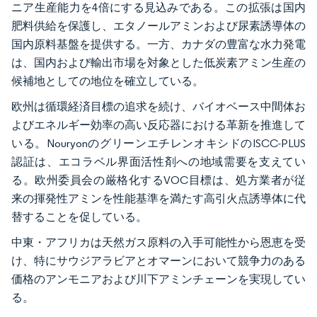
ニア生産能力を4倍にする見込みである。この拡張は国内
肥料供給を保護し、エタノールアミンおよび尿素誘導体の
国内原料基盤を提供する。一方、カナダの豊富な水力発電
は、国内および輸出市場を対象とした低炭素アミン生産の
候補地としての地位を確立している。
欧州は循環経済目標の追求を続け、バイオベース中間体お
よびエネルギー効率の高い反応器における革新を推進して
いる。NouryonのグリーンエチレンオキシドのISCC-PLUS
認証は、エコラベル界面活性剤への地域需要を支えてい
る。欧州委員会の厳格化するVOC目標は、処方業者が従
来の揮発性アミンを性能基準を満たす高引火点誘導体に代
替することを促している。
中東・アフリカは天然ガス原料の入手可能性から恩恵を受
け、特にサウジアラビアとオマーンにおいて競争力のある
価格のアンモニアおよび川下アミンチェーンを実現してい
る。