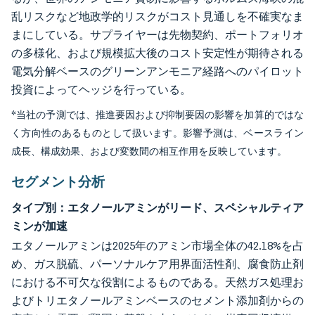
乱リスクなど地政学的リスクがコスト見通しを不確実なま
まにしている。サプライヤーは先物契約、ポートフォリオ
の多様化、および規模拡大後のコスト安定性が期待される
電気分解ベースのグリーンアンモニア経路へのパイロット
投資によってヘッジを行っている。
*当社の予測では、推進要因および抑制要因の影響を加算的ではな
く方向性のあるものとして扱います。影響予測は、ベースライン
成長、構成効果、および変数間の相互作用を反映しています。
セグメント分析
タイプ別：エタノールアミンがリード、スペシャルティア
ミンが加速
エタノールアミンは2025年のアミン市場全体の42.18%を占
め、ガス脱硫、パーソナルケア用界面活性剤、腐食防止剤
における不可欠な役割によるものである。天然ガス処理お
よびトリエタノールアミンベースのセメント添加剤からの