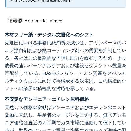
アミンのVOC・臭気規制の強化
情報源: Mordor Intelligence
木材フリー紙・デジタル文書化へのシフト
先進国における事務用紙消費の減少は、アミンベースのパ
ルプ漂白剤および紙コーティング剤への需要を抑制してい
る。各社はこの長期的な下押し圧力を緩和するため、より
成長の速いパーソナルケアおよび建設セグメントへ数量を
再配分している。BASFがレガシーアミン資産をスペシャ
ルティケミカルに向けて再構成する決定は、この構造的シ
フトへの業界の積極的な対応を示している。
不安定なアンモニア・エチレン原料価格
天然ガス価格の変動はアンモニアおよびエチレンのコスト
変動に直結し、生産者のマージンを圧迫する。無水アンモ
ニア価格は直近の四半期でガス市場に連動して低下してい
るが、世界のアンモニア貿易に影響するホルムズ海峡の混