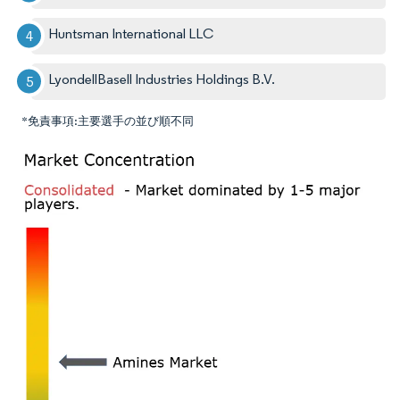
Huntsman International LLC
LyondellBasell Industries Holdings B.V.
*免責事項:主要選手の並び順不同