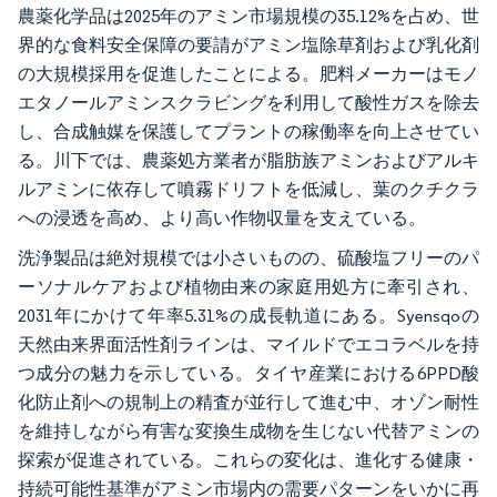
農薬化学品は2025年のアミン市場規模の35.12%を占め、世
界的な食料安全保障の要請がアミン塩除草剤および乳化剤
の大規模採用を促進したことによる。肥料メーカーはモノ
エタノールアミンスクラビングを利用して酸性ガスを除去
し、合成触媒を保護してプラントの稼働率を向上させてい
る。川下では、農薬処方業者が脂肪族アミンおよびアルキ
ルアミンに依存して噴霧ドリフトを低減し、葉のクチクラ
への浸透を高め、より高い作物収量を支えている。
洗浄製品は絶対規模では小さいものの、硫酸塩フリーのパ
ーソナルケアおよび植物由来の家庭用処方に牽引され、
2031年にかけて年率5.31%の成長軌道にある。Syensqoの
天然由来界面活性剤ラインは、マイルドでエコラベルを持
つ成分の魅力を示している。タイヤ産業における6PPD酸
化防止剤への規制上の精査が並行して進む中、オゾン耐性
を維持しながら有害な変換生成物を生じない代替アミンの
探索が促進されている。これらの変化は、進化する健康・
持続可能性基準がアミン市場内の需要パターンをいかに再