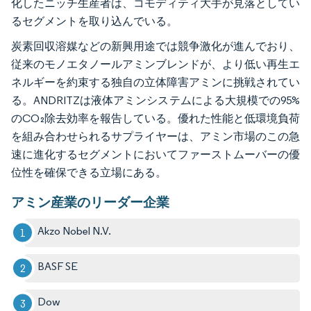
化したニッチ生産者は、コモディティ大手が見落としてい
るセグメントを取り込んでいる。
炭素回収溶媒などの新興用途では競争激化が進んでおり、
従来のモノエタノールアミンブレンドが、より低い再生エ
ネルギーを約束する独自の立体障害アミンに挑戦されてい
る。ANDRITZは液体アミンシステムによる大規模での95%
のCO₂除去効率を報告している。優れた性能と低環境負荷
を組み合わせられるサプライヤーは、アミン市場のこの急
速に進化するセグメントにおいてファーストムーバーの優
位性を確保できる立場にある。
アミン産業のリーダー企業
Akzo Nobel N.V.
BASF SE
Dow