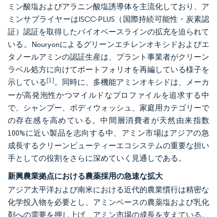
ミン酸塩およびアラニン酸塩誘導体を主流化しており、ア
ミンサプライヤーはISCC-PLUS（国際持続可能性・炭素認
証）認証を取得したバイオベースラインの拡充を迫られて
いる。Nouryonによるグリーンエチレンオキシドおよびエ
タノールアミンの認証生産は、プラント事業者がクリーン
ラベル処方に向けてポートフォリオを再編している様子を
[1]
示している
。同時に、多機能アミンオキシドは、メーカ
ーが高発泡性かつマイルドなプロファイルを追求する中
で、シャンプー、ボディウォッシュ、家庭用カテゴリーで
の存在感を高めている。中間層消費者が天然由来指数
100%に近い製品を志向する中、アミン市場はアジアの急
成長するクリーンビューティーエコシステムの重要な担い
手としての役割をさらに深めていく見通しである。
新興農業拠点における農薬採用の急速な拡大
アジア太平洋および南米における近代的農業慣行は精密な
化学投入物を必要とし、アミンベースの農薬塩および乳化
剤への需要を押し上げ、アミン市場の成長を支えている。