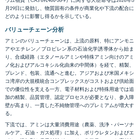
ウム物質（CAS 691400-36-9）に関する大臣命令は2026年5
月29日に発効し、物質固有の条件が商業化や下流の配合に
どのように影響し得るかを示している。
バリューチェーン分析
アミンのバリューチェーンは、上流の原料、特にアンモニ
アやエチレン／プロピレン系の石油化学誘導体から始ま
り、合成経路（エタノールアミンや特殊アミン向けのアミ
ノ化およびアルコキシル化由来の中間体）を経て、精製、
ブレンド、包装、流通へと進む。アジアおよび米国メキシ
コ湾岸の大規模統合コンプレックスがコストおよび供給面
での優位性を支える一方、電子材料および特殊用途では追
加の精製、品質管理、認定プロセスが必要となり、参入障
壁が高まり、一貫した不純物管理へのプレミアムが増大す
る。
下流では、アミンは大量消費用途（農薬、洗浄・パーソナ
ルケア、石油・ガス処理）に加え、ポリウレタンおよびエ