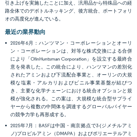
引き上げを実施したことに加え、汎用品から特殊品への経
路全体でのデボトルネッキング、後方統合、ポートフォリ
オの高度化が進んでいる。
最近の業界動向
2026年6月：ハンツマン・コーポレーションとオーリ
ン・コーポレーションは、対等な株式交換による合併
により「OlinHuntsman Corporation」を設立する最終合
意を発表した。この統合により、ハンツマンの差別化
されたアミンおよび下流配合事業と、オーリンの大規
模な塩素・アルカリおよびビニル事業基盤が結びつ
き、主要な化学チェーンにおける統合オプションと規
模が強化される。この案は、大規模な統合型サプライ
ヤーから複数の中間体を調達するグローバルバイヤー
の競争力学も再形成する。
2025年7月：BASFは中国・南京拠点で3-(ジメチルアミ
ノ)プロピルアミン（DMAPA）およびポリエーテルアミ