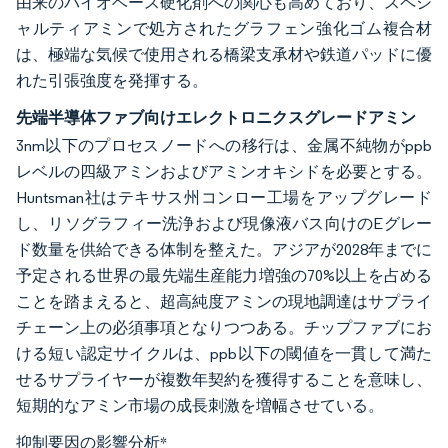
由来のバイオベース硬化剤への関心も高めており、スペシ
ャルティアミンで処方されたグラフェン強化ゴム複合材
は、極端な気候で使用される橋梁支承材や鉄道パッドに優
れた引張強度を発揮する。
先端半導体ファブ向けエレクトロニクスグレードアミン
3nm以下のプロセスノードへの移行は、金属不純物がppb
レベルの四級アミンおよびアミンオキシドを必要とする。
Huntsman社はテキサス州コンロー工場をアップグレード
し、リソグラフィー洗浄および現像液バス向けのEグレー
ド数量を供給できる体制を整えた。アジアが2028年までに
予定される世界の最先端生産能力増強の70%以上を占める
ことを踏まえると、超高純度アミンの現地調達はサプライ
チェーン上の必須事項となりつつある。チップファブにお
ける短い認定サイクルは、ppb以下の閾値を一貫して満た
せるサプライヤーが複数年契約を獲得することを意味し、
短期的なアミン市場の成長刺激を増幅させている。
抑制要因の影響分析
*