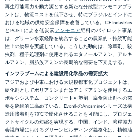
再生可能電力を動力源とする新たな分散型アンモニアプラ
ントは、物流コストを低下させ、特にブラジルとインドに
おける地域の供給安全保障を改善している。CF Industries
とPOETによる低炭素
アンモニア
肥料のパイロット事業
は、グリーン水素経路を統合することの農業的・持続可能
性上の効果を実証している。こうした動向は、除草剤、殺
虫剤、種子処理剤に使用されるエタノールアミン、アルキ
ルアミン、脂肪族アミンの長期的な需要を下支えする。
インフラブームによる建設用化学品の需要拡大
アジアおよび中東における大規模都市化プロジェクトは、
硬化剤としてポリアミンまたはアミドアミンを使用するエ
ポキシシステム、コンクリート可塑剤、腐食防止剤への需
要を継続的に高めている。EvonikのAncamineシリーズは構
造用接着剤を70℃で硬化させることを可能にし、プロジェ
クトサイクルの短縮を実現する。中国、インド、湾岸協力
会議市場におけるグリーンビルディング義務化は、植物油