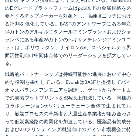
自のオキシラン技術によって支えられている。Huntsman
のEグレードプラットフォームはppb以下の金属規格を必
要とするチップメーカーを対象とし、高純度ニッチにおけ
る評判を強化している。BASFのアントワープにある年産
14万トンのアルキルエタノールアミンプラントおよびシャ
ランペにある年産26万トンのヘキサメチレンジアミンユニ
ットは、ポリウレタン、ナイロン6,6、スペシャルティ界
面活性剤向け中間体全体でのリーダーシップを拡大してい
る。
戦略的パートナーシップは持続可能性の進展において中心
的な役割を果たしている。EvonikはBASFと提携してバイ
オマスバランスアンモニアを調達し、ゲートからゲートま
での炭素フットプリントを65%以上削減している。同様の
コラボレーションがバリューチェーン全体で生まれてお
り、触媒プロセスの革新者と大量生産事業者が組み合わさ
って低炭素経路の商業化を加速している。医薬品有効成分
および3Dプリンティング樹脂向けのアミン市場機会に特