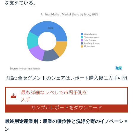
を支えている。
注記: 全セグメントのシェアはレポート購入後に入手可能
画像 © Mordor Intelligence。再利用にはCC BY 4.0の表示が必要です。
最終用途産業別：農業の優位性と洗浄分野のイノベーショ
ン