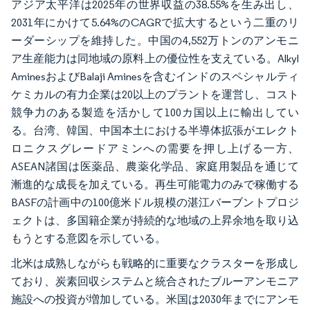
アジア太平洋は2025年の世界収益の38.55%を生み出し、
2031年にかけて5.64%のCAGRで拡大するという二重のリ
ーダーシップを維持した。中国の4,552万トンのアンモニ
ア生産能力は同地域の原料上の優位性を支えている。Alkyl
AminesおよびBalaji Aminesを含むインドのスペシャルティ
ケミカルの有力企業は20以上のプラントを運営し、コスト
競争力のある製造を活かして100カ国以上に輸出してい
る。台湾、韓国、中国本土における半導体拡張がエレクト
ロニクスグレードアミンへの需要を押し上げる一方、
ASEAN諸国は医薬品、農薬化学品、家庭用製品を通じて
漸進的な成長を加えている。再生可能電力のみで稼働する
BASFの計画中の100億米ドル規模の湛江バーブントプロジ
ェクトは、多国籍企業が持続的な地域の上昇余地を取り込
もうとする意図を示している。
北米は成熟しながらも戦略的に重要なクラスターを形成し
ており、炭素回収システムと統合されたブルーアンモニア
施設への投資が増加している。米国は2030年までにアンモ