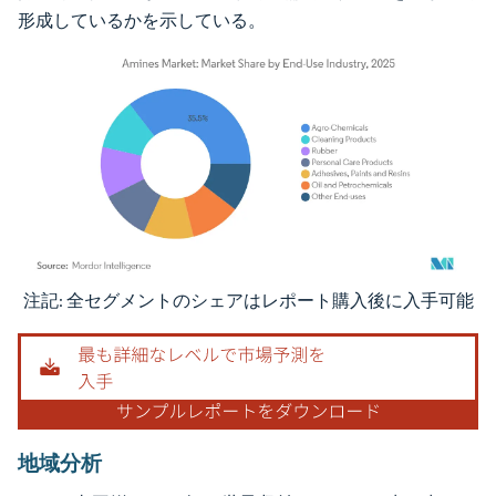
形成しているかを示している。
注記: 全セグメントのシェアはレポート購入後に入手可能
画像 © Mordor Intelligence。再利用にはCC BY 4.0の表示が必要です。
地域分析