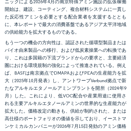
ニックによる2026年4月の南京特殊アミン施設の拡張稼働
開始は、建設、コーティング、複合材料システムに一貫し
た反応性アミンを必要とする配合業者を支援するととも
に、本レポートで最大の消費基盤であるアジア太平洋地域
の供給能力を拡大するものである。
もう一つの機会の方向性は、認証された循環型製品または
バイオ由来製品への移行、および低炭素操業への転換であ
り、これは多国籍の下流ブランドからの要求と、主要経済
圏における環境規制の強化によって推進されている。例え
ば、BASFは南京拠点でDMAPAおよびPEAの生産能力を拡
大（2025年10月発表）し、アントワープVerbund拠点で新
たなアルキルエタノールアミンプラントを開所（2024年9
月）した。これにより、低VOC配合や産業用途に使用さ
れる主要アルキルエタノールアミンの世界的な生産能力が
拡大した。価格改定の動きも、供給が制約された、または
高仕様のポートフォリオの価値を示しており、イーストマ
ンケミカルカンパニーが2026年7月15日発効のアミン価格