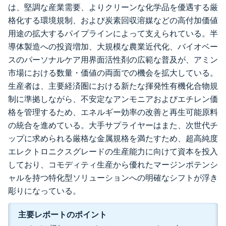
は、堅調な産業需要、よりクリーンな化学品を優遇する厳
格化する環境規制、および炭素回収溶媒などの高付加価値
用途の拡大するパイプラインによって支えられている。半
導体製造への投資増加、大規模な農業近代化、バイオベー
スのパーソナルケア用界面活性剤の広範な普及が、アミン
市場における数量・価値の両面での機会を拡大している。
生産者は、主要経済圏における新たな揮発性有機化合物規
制に準拠しながら、不安定なアンモニアおよびエチレン価
格を管理するため、エネルギー効率の改善と再生可能原料
の統合を進めている。大手サプライヤーはまた、次世代チ
ップに求められる厳格な金属規格を満たすため、超高純度
エレクトロニクスグレードの生産能力に向けて資本を投入
しており、コモディティ生産から優れたマージンポテンシ
ャルを持つ特化型ソリューションへの明確なシフトが浮き
彫りになっている。
主要レポートのポイント