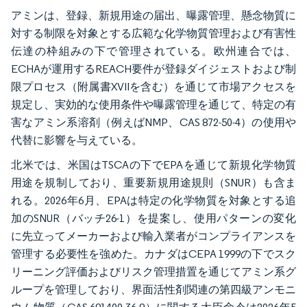
アミンは、登録、新規用途の届出、曝露管理、懸念物質に
対する制限を対象とする広範な化学物質管理および有害性
伝達の枠組みの下で管理されている。欧州連合では、
ECHAが運用するREACH要件が登録ダイジェストおよび制
限プロセス（附属書XVIIを含む）を通じて市場アクセスを
規定し、実効的な使用条件や曝露管理を通じて、特定の有
害なアミン系溶剤（例えばNMP、CAS 872-50-4）の使用や
代替に影響を与えている。
北米では、米国はTSCAの下でEPAを通じて新規化学物質
用途を規制しており、重要新規用途規則（SNUR）も含ま
れる。2026年6月、EPAは特定の化学物質を対象とする追
加のSNUR（バッチ26-1）を提案し、使用パターンの変化
に先立ってメーカーおよび輸入業者がコンプライアンスを
管理する必要性を強めた。カナダはCEPA 1999の下でスク
リーニング評価およびリスク管理措置を通じてアミン系グ
ループを管理しており、界面活性剤関連の第四級アンモニ