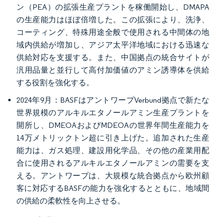
ン（PEA）の拡張生産プラントを稼働開始し、DMAPA
の生産能力はほぼ倍増した。この拡張により、洗浄、
コーティング、特殊用途全般で使用される中間体の地
域内供給が増加し、アジア太平洋地域における迅速な
供給対応を支援する。また、中国拠点の統合サイトが
汎用品量と並行して高付加価値のアミン誘導体を供給
する役割を強化する。
2024年9月：BASFはアントワープVerbund拠点で新たな
世界規模のアルキルエタノールアミン生産プラントを
開所し、DMEOAおよびMDEOAの世界年間生産能力を
14万メトリックトン超に引き上げた。追加された生産
能力は、ガス処理、建設用化学品、その他の産業用配
合に使用されるアルキルエタノールアミンの需要を支
える。アントワープは、大規模な統合拠点から欧州顧
客に対応するBASFの能力を強化するとともに、地域間
の供給の柔軟性を向上させる。