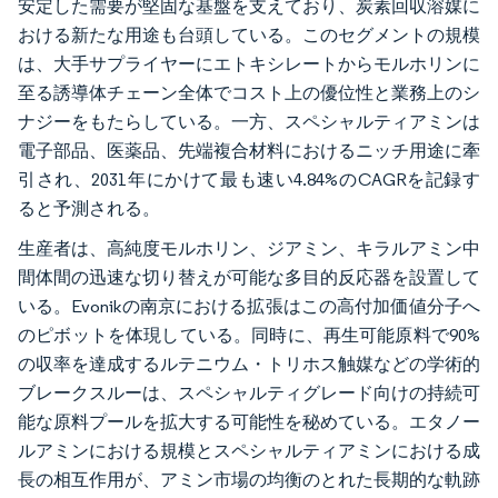
安定した需要が堅固な基盤を支えており、炭素回収溶媒に
おける新たな用途も台頭している。このセグメントの規模
は、大手サプライヤーにエトキシレートからモルホリンに
至る誘導体チェーン全体でコスト上の優位性と業務上のシ
ナジーをもたらしている。一方、スペシャルティアミンは
電子部品、医薬品、先端複合材料におけるニッチ用途に牽
引され、2031年にかけて最も速い4.84%のCAGRを記録す
ると予測される。
生産者は、高純度モルホリン、ジアミン、キラルアミン中
間体間の迅速な切り替えが可能な多目的反応器を設置して
いる。Evonikの南京における拡張はこの高付加価値分子へ
のピボットを体現している。同時に、再生可能原料で90%
の収率を達成するルテニウム・トリホス触媒などの学術的
ブレークスルーは、スペシャルティグレード向けの持続可
能な原料プールを拡大する可能性を秘めている。エタノー
ルアミンにおける規模とスペシャルティアミンにおける成
長の相互作用が、アミン市場の均衡のとれた長期的な軌跡