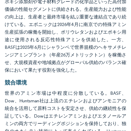
ポキシ添加剤や電子材料グレードの化学品といった高付加
価値の性能セグメントに供給される。生産能力および性能
の向上は、生産者と最終市場を結ぶ重要な連結点であり続
けている。エボニックは2026年4月に南京での特殊アミン
生産拡張の稼働を開始し、ポリウレタンおよびエポキシ用
途に使用される反応性特殊アミンを供給した。一方、
BASFは2025年6月にシャランペで世界規模のヘキサメチレ
ンジアミンプラント（年産26万メトリックトン）を稼働さ
せ、大規模資産や地域拠点がグローバル供給のバランス確
保において果たす役割を強化した。
競合環境
世界のアミン市場は中程度に分散している。BASF、
Dow、Huntsman社は上流のエチレンおよびアンモニアの
統合を活用して原料コストを安定させ、供給の継続性を保
証している。Dowはエチレンアミンおよびエタノールア
ミンの両方でリーディングポジションを保持しており、独