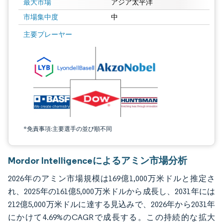
最大市場
アジア太平洋
市場集中度
中
画像 © Mordor Intelligence。再利用にはCC BY 4.0の表示が必要です。
主要プレーヤー
*免責事項:主要選手の並び順不同
Mordor Intelligenceによるアミン市場分析
2026年のアミン市場規模は169億1,000万米ドルと推定さ
れ、2025年の161億5,000万米ドルから成長し、2031年には
212億5,000万米ドルに達する見込みで、2026年から2031年
にかけて4.69%のCAGRで成長する。この持続的な拡大