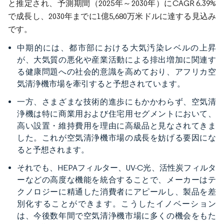
と推定され、予測期間（2025年～2030年）にCAGR 6.39%
で成長し、2030年までに1億5,680万米ドルに達する見込み
です。
中期的には、都市部における大気汚染レベルの上昇
が、大気質の悪化や産業活動による排出増加に関連す
る健康問題への社会的意識を高めており、アフリカ空
気清浄機市場を牽引すると予想されています。
一方、さまざまな技術的進歩にもかかわらず、空気清
浄機は特に商業用および住宅用セグメントにおいて、
高い設置・維持費用を理由に高級品と見なされてきま
した。これが空気清浄機市場の成長を妨げる要因にな
ると予想されます。
それでも、HEPAフィルター、UV-C光、活性炭フィルタ
ーなどの高度な機能を統合することで、メーカーはテ
クノロジーに精通した消費者にアピールし、製品を差
別化することができます。こうしたイノベーション
は、今後数年間で空気清浄機市場に多くの機会をもた