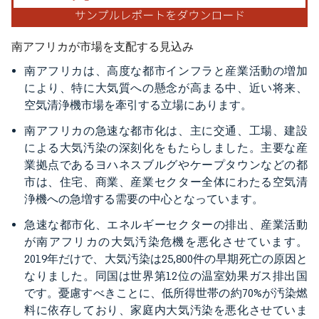
南アフリカが市場を支配する見込み
南アフリカは、高度な都市インフラと産業活動の増加
により、特に大気質への懸念が高まる中、近い将来、
空気清浄機市場を牽引する立場にあります。
南アフリカの急速な都市化は、主に交通、工場、建設
による大気汚染の深刻化をもたらしました。主要な産
業拠点であるヨハネスブルグやケープタウンなどの都
市は、住宅、商業、産業セクター全体にわたる空気清
浄機への急増する需要の中心となっています。
急速な都市化、エネルギーセクターの排出、産業活動
が南アフリカの大気汚染危機を悪化させています。
2019年だけで、大気汚染は25,800件の早期死亡の原因と
なりました。同国は世界第12位の温室効果ガス排出国
です。憂慮すべきことに、低所得世帯の約70%が汚染燃
料に依存しており、家庭内大気汚染を悪化させていま