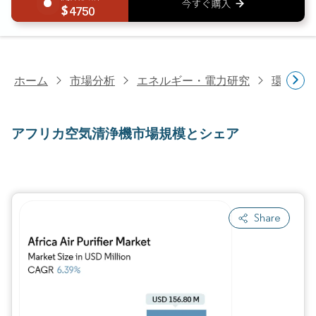
4750
ホーム
市場分析
エネルギー・電力研究
環境制
アフリカ空気清浄機市場規模とシェア
Share