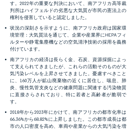
す。2022年の重要な判決において、南アフリカ高等裁
判所はハイフェルドの劣悪な大気質が市民の憲法上の
権利を侵害していると認定しました。
状況の深刻さを示すように、南アフリカ政府は国家環
境管理：大気質法を通じて、企業や産業界にHEPAフィ
ルターや静電集塵機などの空気清浄技術の採用を義務
付けています。
南アフリカの経済は長らく金、石炭、資源採掘によっ
て支えられてきましたが、これらの活動そのものが大
気汚染レベルを上昇させてきました。憂慮すべきこと
に、160万人が鉱山廃棄物の近くに居住し、喘息、肺
炎、慢性気管支炎などの健康問題に関連する汚染物質
に直接さらされており、特に若者と高齢者が脆弱で
す。
2018年から2023年にかけて、南アフリカの都市化率は
66.36%から68.82%に上昇しました。この都市成長は都
市の人口密度を高め、車両や産業からの大気汚染を増