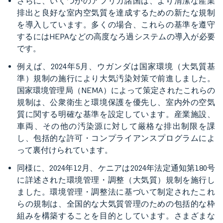
さらに、いくつかのアフリカ諸国は、より清潔な産業
排出と良好な室内空気質を達成するための新たな規制
を導入しています。多くの場合、これらの基準を遵守
するにはHEPAなどの高度なろ過システムの導入が必要
です。
例えば、2024年5月、ウガンダは国家環境（大気質基
準）規制の施行により大気汚染対策で前進しました。
国家環境管理局（NEMA）によって策定されたこれらの
規制は、公衆衛生と環境保護を優先し、室内外の空気
質に関する明確な基準を設定しています。産業施設、
車両、その他の汚染源に対して厳格な排出制限を課
し、包括的な許可・コンプライアンスプログラムによ
って裏付けられています。
同様に、2024年12月、ケニアは2024年法定通知第180号
に詳述された環境管理・調整（大気質）規制を施行し
ました。環境管理・調整法に基づいて制定されたこれ
らの規制は、全国的な大気質管理のための包括的な枠
組みを構築することを目的としています。さまざまな