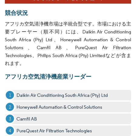
競合状況
アフリカ空気清浄機市場は半統合型です。市場における主
要プレーヤー（順不同）には、Daikin Air Conditioning
South Africa (Pty) Ltd、Honeywell Automation & Control
Solutions、Camfil AB、PureQuest Air Filtration
Technologies、Philips South Africa (Pty) Limitedなどが含ま
れます。
アフリカ空気清浄機産業リーダー
Daikin Air Conditioning South Africa (Pty) Ltd
Honeywell Automation & Control Solutions
Camfil AB
PureQuest Air Filtration Technologies