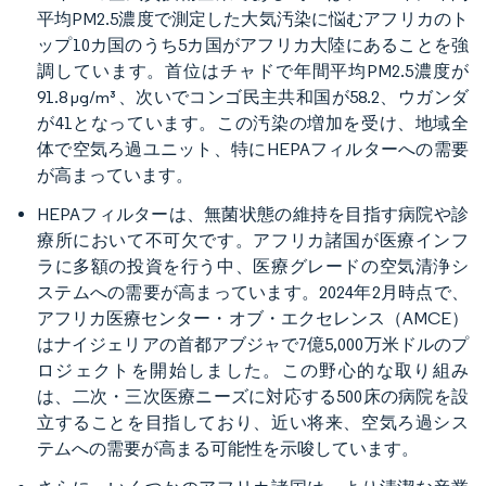
平均PM2.5濃度で測定した大気汚染に悩むアフリカのト
ップ10カ国のうち5カ国がアフリカ大陸にあることを強
調しています。首位はチャドで年間平均PM2.5濃度が
91.8 μg/m³、次いでコンゴ民主共和国が58.2、ウガンダ
が41となっています。この汚染の増加を受け、地域全
体で空気ろ過ユニット、特にHEPAフィルターへの需要
が高まっています。
HEPAフィルターは、無菌状態の維持を目指す病院や診
療所において不可欠です。アフリカ諸国が医療インフ
ラに多額の投資を行う中、医療グレードの空気清浄シ
ステムへの需要が高まっています。2024年2月時点で、
アフリカ医療センター・オブ・エクセレンス（AMCE）
はナイジェリアの首都アブジャで7億5,000万米ドルのプ
ロジェクトを開始しました。この野心的な取り組み
は、二次・三次医療ニーズに対応する500床の病院を設
立することを目指しており、近い将来、空気ろ過シス
テムへの需要が高まる可能性を示唆しています。