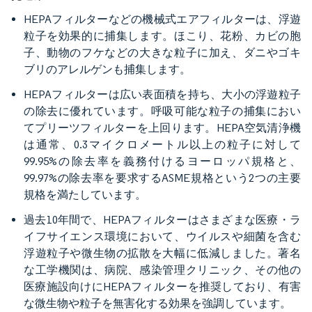
HEPAフィルターなどの機械式エアフィルターは、浮遊
粒子を効果的に捕集します。ほこり、花粉、カビの胞
子、動物のフケなどの大きな粒子に加え、ダニやゴキ
ブリのアレルゲンも捕集します。
HEPAフィルターは広い表面積を持ち、大小の浮遊粒子
の除去に優れています。呼吸可能な粒子の捕集におい
てプリーツフィルターを上回ります。HEPA空気清浄機
は通常、0.3マイクロメートル以上の粒子に対して
99.95%の除去率を義務付けるヨーロッパ規格と、
99.97%の除去率を要求するASME規格という2つの主要
規格を満たしています。
過去10年間で、HEPAフィルターはさまざまな医療・ラ
イフサイエンス環境において、ウイルスや細菌を含む
浮遊粒子や微生物の拡散を大幅に低減しました。著名
な工学機関は、病院、感染管理クリニック、その他の
医療施設向けにHEPAフィルターを推奨しており、有害
な微生物や粒子を無害化する効果を強調しています。