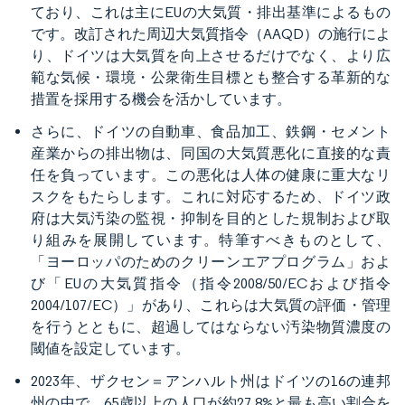
ており、これは主にEUの大気質・排出基準によるもの
です。改訂された周辺大気質指令（AAQD）の施行によ
り、ドイツは大気質を向上させるだけでなく、より広
範な気候・環境・公衆衛生目標とも整合する革新的な
措置を採用する機会を活かしています。
さらに、ドイツの自動車、食品加工、鉄鋼・セメント
産業からの排出物は、同国の大気質悪化に直接的な責
任を負っています。この悪化は人体の健康に重大なリ
スクをもたらします。これに対応するため、ドイツ政
府は大気汚染の監視・抑制を目的とした規制および取
り組みを展開しています。特筆すべきものとして、
「ヨーロッパのためのクリーンエアプログラム」およ
び「EUの大気質指令（指令2008/50/ECおよび指令
2004/107/EC）」があり、これらは大気質の評価・管理
を行うとともに、超過してはならない汚染物質濃度の
閾値を設定しています。
2023年、ザクセン＝アンハルト州はドイツの16の連邦
州の中で、65歳以上の人口が約27.8%と最も高い割合を