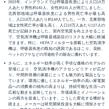
2023年、イングランドでは呼吸器疾患により人口10万
人あたり男性約142人、女性約101人が死亡しました。
北西部地域は呼吸器疾患による男性死亡率が最も高
く、人口10万人あたり約169人でした。一方、北東部地
域は女性死亡率が最も高く、人口10万人あたり127人の
死亡が記録されました。室内空気質を向上させること
で、空気清浄機は呼吸器感染症のリスクを大幅に軽減
できます。特に、HEPAフィルターを搭載した空気清浄
機は、呼吸器疾患の既知の誘因であるほこり、花粉、
ペットのフケなどの浮遊粒子の除去に優れています。
さらに、エネルギー効率が高く手頃な価格のモデルの
登場により、空気清浄機のアクセシビリティが広が
り、中間所得層の家庭にとっても魅力的な製品となっ
ています。環境に優しくエネルギー効率の高い家電製
品への消費者の傾向の高まりは、持続可能な生活への
広範な動きを反映しており、市場成長とイノベーショ
ンの両方を促進しています。こうした変化する嗜好を
踏まえ、メーカーは研究開発投資を大幅に増加させて