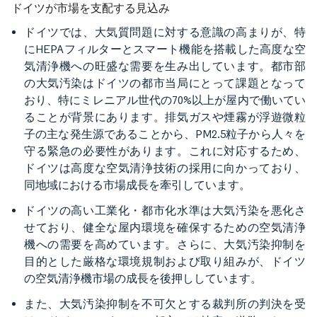
ドイツが市場を支配する見込み
ドイツでは、大気質問題に対する意識の高まりが、特
にHEPAフィルターとスマート機能を搭載した高度な空
気清浄機への旺盛な需要を生み出しています。都市部
の大気汚染はドイツの都市当局にとって課題となって
おり、特にミレニアル世代の70%以上が屋内で働いてい
ることが背景にあります。排気ガスや煙霧が浮遊微粒
子の主な発生源であることから、PM2.5粒子から人々を
守る緊急の必要性があります。これに対応するため、
ドイツは高度な空気清浄技術の採用に向かっており、
同地域における市場成長を牽引しています。
ドイツの高い工業化・都市化水準は大気汚染を悪化さ
せており、健全な屋内環境を確保するための空気清浄
機への需要を高めています。さらに、大気汚染抑制を
目的とした厳格な環境規制および取り組みが、ドイツ
の空気清浄機市場の成長を後押ししています。
また、大気汚染抑制を不可欠とする裁判所の判決を受