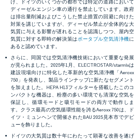
け、ドイツのいくつかの都市では特定の道路において
ディーゼルエンジン車の通行を禁止しています。政府
は排出量削減およびこうした禁止措置の回避に向けた
対策を講じていますが、ディーゼル禁止が全体的な大
気質に与える影響が遅れることを認識しつつ、屋内空
気質に対する即時の解決策は
ポータブル空気清浄機
に
あると認めています。
さらに、同国では空気清浄機技術において重要な発展
が見られました。2025年1月、ELECTROSTAR/starmixは
建設現場向けに特化した革新的な空気清浄機「Aeroxx
750」を発表し、製品ラインナップに新たなセグメント
を加えました。HEPA H13フィルターを搭載したこのコ
ンパクトな機器は、粉塵の多い環境でも清潔な空気を
保証し、循環モードと吸引モードの両方で動作しま
す。クラス最高の空気循環性能を誇るAeroxx 750は、ド
イツ・ミュンヘンで開催されたBAU 2025見本市でデビ
ューを飾りました。
ドイツの大気質は数十年にわたって顕著な改善を遂げ