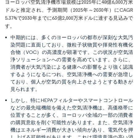
ヨーロッパ空気清浄機市場規模は2025年に48億6,000万米
ドルと推定され、予測期間（2025年～2030年）にCAGR
5.37%で2030年までに63億2,000万米ドルに達する見込みで
す。
中期的には、多くのヨーロッパの都市が深刻な大気汚
染問題に直面しており、微粒子状物質や揮発性有機化
合物（VOC）の高濃度が顕著です。この状況が空気清
浄ソリューションへの需要を高めています。さらに、
消費者が大気汚染による健康への影響をより強く認識
するようになるにつれ、空気清浄機への需要が急増し
ており、個人が空気の質を向上させようとする動きが
見られます。
しかし、特にHEPAフィルターやスマートコントロール
などの最先端機能を備えた空気清浄機は、高価格帯に
位置することが多く、ヨーロッパ全域の一部の消費者
の購買意欲を削ぐ可能性があります。また、空気清浄
機はエネルギー消費が大きい傾向があり、電気代を押
し上げる可能性があります。これは環境意識の高い消