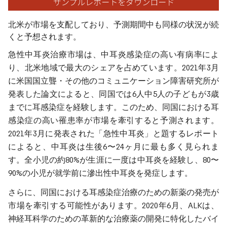
北米が市場を支配しており、予測期間中も同様の状況が続
くと予想されます。
急性中耳炎治療市場は、中耳炎感染症の高い有病率によ
り、北米地域で最大のシェアを占めています。2021年3月
に米国国立聾・その他のコミュニケーション障害研究所が
発表した論文によると、同国では6人中5人の子どもが3歳
までに耳感染症を経験します。このため、同国における耳
感染症の高い罹患率が市場を牽引すると予測されます。
2021年3月に発表された「急性中耳炎」と題するレポート
によると、中耳炎は生後6〜24ヶ月に最も多く見られま
す。全小児の約80%が生涯に一度は中耳炎を経験し、80〜
90%の小児が就学前に滲出性中耳炎を発症します。
さらに、同国における耳感染症治療のための新薬の発売が
市場を牽引する可能性があります。2020年6月、ALKは、
神経耳科学のための革新的な治療薬の開発に特化したバイ