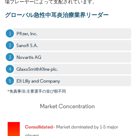
場プレーヤーによって支配されています。
グローバル急性中耳炎治療業界リーダー
Pfizer, Inc.
Sanofi S.A.
Novartis AG
GlaxoSmithKline plc.
Eli Lilly and Company
*免責事項:主要選手の並び順不同