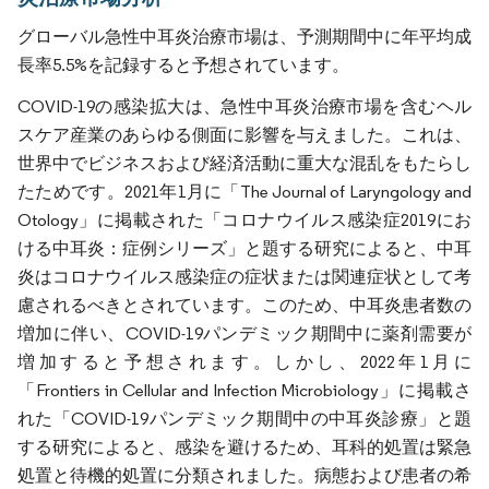
グローバル急性中耳炎治療市場は、予測期間中に年平均成
長率5.5%を記録すると予想されています。
COVID-19の感染拡大は、急性中耳炎治療市場を含むヘル
スケア産業のあらゆる側面に影響を与えました。これは、
世界中でビジネスおよび経済活動に重大な混乱をもたらし
たためです。2021年1月に「The Journal of Laryngology and
Otology」に掲載された「コロナウイルス感染症2019にお
ける中耳炎：症例シリーズ」と題する研究によると、中耳
炎はコロナウイルス感染症の症状または関連症状として考
慮されるべきとされています。このため、中耳炎患者数の
増加に伴い、COVID-19パンデミック期間中に薬剤需要が
増加すると予想されます。しかし、2022年1月に
「Frontiers in Cellular and Infection Microbiology」に掲載さ
れた「COVID-19パンデミック期間中の中耳炎診療」と題
する研究によると、感染を避けるため、耳科的処置は緊急
処置と待機的処置に分類されました。病態および患者の希