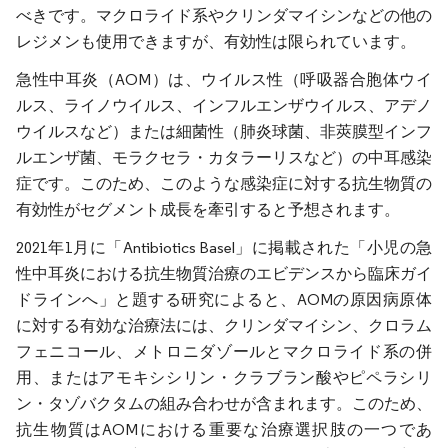
べきです。マクロライド系やクリンダマイシンなどの他の
レジメンも使用できますが、有効性は限られています。
急性中耳炎（AOM）は、ウイルス性（呼吸器合胞体ウイ
ルス、ライノウイルス、インフルエンザウイルス、アデノ
ウイルスなど）または細菌性（肺炎球菌、非莢膜型インフ
ルエンザ菌、モラクセラ・カタラーリスなど）の中耳感染
症です。このため、このような感染症に対する抗生物質の
有効性がセグメント成長を牽引すると予想されます。
2021年1月に「Antibiotics Basel」に掲載された「小児の急
性中耳炎における抗生物質治療のエビデンスから臨床ガイ
ドラインへ」と題する研究によると、AOMの原因病原体
に対する有効な治療法には、クリンダマイシン、クロラム
フェニコール、メトロニダゾールとマクロライド系の併
用、またはアモキシシリン・クラブラン酸やピペラシリ
ン・タゾバクタムの組み合わせが含まれます。このため、
抗生物質はAOMにおける重要な治療選択肢の一つであ