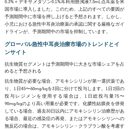
0.3%＋デキサメタゾン0.1%耳科用懸濁液7.5mL点耳薬を米
国市場に導入しました。このため、上記のすべての要因が
予測期間中に市場を押し上げると予想されます。しかし、
小児における急性中耳炎治療薬の承認に関する厳格なガイ
ドラインが、予測期間中の市場を抑制しています。
グローバル急性中耳炎治療市場のトレンドとイ
ンサイト
抗生物質セグメントは予測期間中に大きな市場シェアを占
めると予想される
抗生物質が必要な場合、アモキシシリンが第一選択薬であ
り、1日45〜60mg/kgを3回に分けて投与します。1日2回の
投与レジメンを使用する場合は、1日総投与量75〜
90mg/kgのより高い用量が必要です。化膿性結膜炎を併発
している場合、過去30日以内にアモキシシリン治療歴があ
る場合、最近の感染症の再発、またはアモキシシリンへの
無反応の場合は、アモキシシリン・クラブラン酸を考慮す