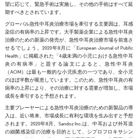
望に応じて、緊急手術は実施し、その他の手術はすべて延
期すべきとされています。
グローバル急性中耳炎治療市場を牽引する主要因は、耳感
染症の有病率の上昇です。大手製薬企業による急性中耳炎
治療のための新薬の発売が、急性中耳炎治療市場を前進さ
せるでしょう。2020年8月に「European Journal of Public
Health」に掲載された「4歳未満の小児における急性中耳
炎の有病率」と題する論文によると、急性中耳炎
（AOM）は最も一般的な小児疾患の一つであり、全小児
のほぼ半数が罹患しています。このため、急性中耳炎の有
病率の上昇により、その治療に対する需要が増加し、市場
成長を牽引すると予想されます。
主要プレーヤーによる急性中耳炎治療のための新製品の導
入は、近い将来、市場成長に有利な環境を生み出すと予想
されます。2020年8月、Sandoz Inc.は、中耳および外耳道
の細菌感染症の治療を目的として、シプロフロキサシン