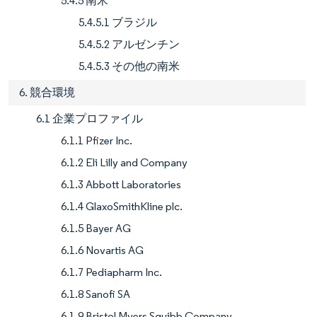
5.4.5 南米
5.4.5.1 ブラジル
5.4.5.2 アルゼンチン
5.4.5.3 その他の南米
6. 競合環境
6.1 企業プロファイル
6.1.1 Pfizer Inc.
6.1.2 Eli Lilly and Company
6.1.3 Abbott Laboratories
6.1.4 GlaxoSmithKline plc.
6.1.5 Bayer AG
6.1.6 Novartis AG
6.1.7 Pediapharm Inc.
6.1.8 Sanofi SA
6.1.9 Bristol Myers Squibb Company