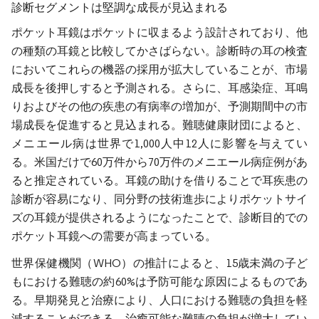
診断セグメントは堅調な成長が見込まれる
ポケット耳鏡はポケットに収まるよう設計されており、他
の種類の耳鏡と比較してかさばらない。診断時の耳の検査
においてこれらの機器の採用が拡大していることが、市場
成長を後押しすると予測される。さらに、耳感染症、耳鳴
りおよびその他の疾患の有病率の増加が、予測期間中の市
場成長を促進すると見込まれる。難聴健康財団によると、
メニエール病は世界で1,000人中12人に影響を与えてい
る。米国だけで60万件から70万件のメニエール病症例があ
ると推定されている。耳鏡の助けを借りることで耳疾患の
診断が容易になり、同分野の技術進歩によりポケットサイ
ズの耳鏡が提供されるようになったことで、診断目的での
ポケット耳鏡への需要が高まっている。
世界保健機関（WHO）の推計によると、15歳未満の子ど
もにおける難聴の約60%は予防可能な原因によるものであ
る。早期発見と治療により、人口における難聴の負担を軽
減することができる。治癒可能な難聴の負担が増大してい