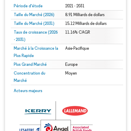
Période d'étude
2021 - 2031
Taille du Marché (2026)
8.91 Milliards de dollars
Taille du Marché (2031)
15.12 Milliards de dollars
Taux de croissance (2026
11.16% CAGR
- 2031)
Marché à la Croissance la
Asie-Pacifique
Plus Rapide
Plus Grand Marché
Europe
Concentration du
Moyen
Marché
Image © Mordor Intelligence. La réutilisation nécessite une attribution sous CC 
Acteurs majeurs