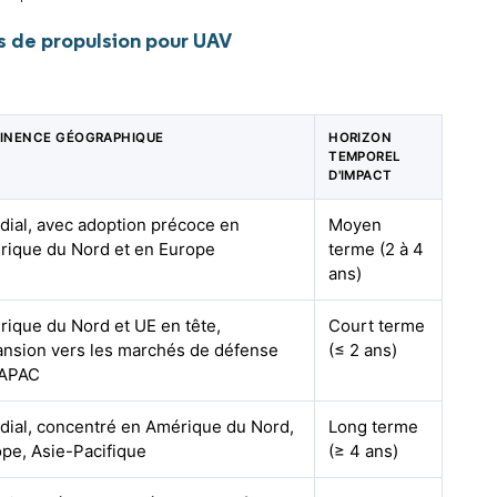
 de propulsion pour UAV
TINENCE GÉOGRAPHIQUE
HORIZON
TEMPOREL
D'IMPACT
ial, avec adoption précoce en
Moyen
rique du Nord et en Europe
terme (2 à 4
ans)
ique du Nord et UE en tête,
Court terme
nsion vers les marchés de défense
(≤ 2 ans)
'APAC
ial, concentré en Amérique du Nord,
Long terme
pe, Asie-Pacifique
(≥ 4 ans)