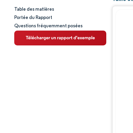
Table des matières
Taille et part de marché
Portée du Rapport
Questions fréquemment posées
Analyse du marché
Tendances et perspectives
Analyse des segments
Analyse géographique
Paysage concurrentiel
Acteurs majeurs
Évolutions de l'industrie