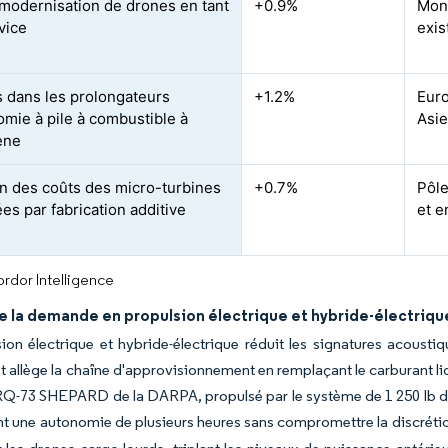
 modernisation de drones en tant
+0.9%
Mond
vice
exis
 dans les prolongateurs
+1.2%
Euro
omie à pile à combustible à
Asie
ène
on des coûts des micro-turbines
+0.7%
Pôle
es par fabrication additive
et e
rdor Intelligence
e la demande en propulsion électrique et hybride-électriqu
ion électrique et hybride-électrique réduit les signatures acousti
et allège la chaîne d'approvisionnement en remplaçant le carburant l
RQ-73 SHEPARD de la DARPA, propulsé par le système de 1 250 lb d
ent une autonomie de plusieurs heures sans compromettre la discréti