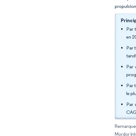
propulsion
Princi
Par 
en 2
Par 
tand
Par 
prog
Par 
le pl
Par 
CAGR
Remarque :
Mordor Int