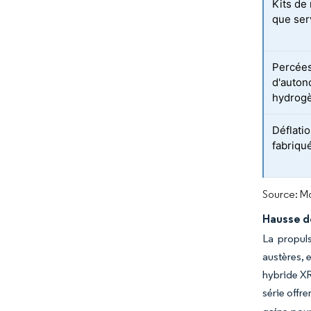
Kits de
que ser
Percées
d'auton
hydrog
Déflati
fabriqué
Source: Mo
Hausse d
La propuls
austères, 
hybride X
série offr