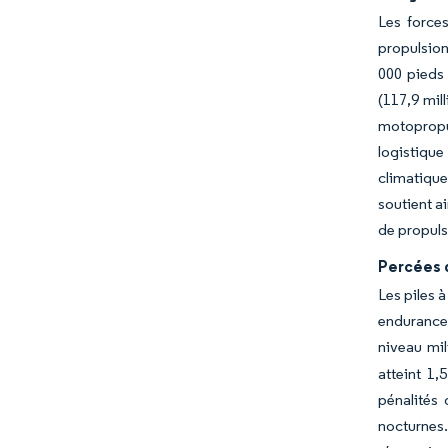
Les force
propulsion
000 pieds 
(117,9 mil
motopropu
logistiqu
climatique
soutient a
de propuls
Percées 
Les piles 
endurance 
niveau mil
atteint 1,
pénalités 
nocturnes.