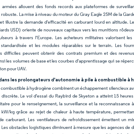
s armées allouent des fonds records aux plateformes de surveill
 robuste. La mise à niveau du moteur du Gray Eagle 25M de la Garde 
et illustre la demande d'efficacité en carburant lourd en altitud
liards USD) oriente de nouveaux capitaux vers les munitions rôdeuse
lseurs à travers l'Europe. Les acheteurs militaires valorisent l
e standardisée et les modules réparables sur le terrain. Les fou
s difficiles peuvent obtenir des contrats premium et des revenus
insi les volumes de base et les courbes d'apprentissage qui se réper
ion pour UAV.
dans les prolongateurs d'autonomie à pile à combustible à
à combustible à hydrogène combinent un échappement silencieux avec
discrète. Le vol d'essai du Raybird de Skyeton a atteint 15 heures
itaire pour le renseignement, la surveillance et la reconnaissance à
5 kW/kg grâce au rejet de chaleur à haute température, permettant
de carburant. Les ventilateurs de refroidissement émettent un mi
 Les obstacles logistiques diminuent à mesure que les agences de d