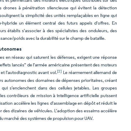
urs et permettant des moteurs électriques distribués sur des
 drones à pénétration silencieuse qui évitent la détection
soulignent la simplicité des unités remplaçables en ligne qui
-hybride un élément central des futurs appels d'offres. En
s établis s'associer à des spécialistes des onduleurs, des
ssance/poids avec la durabilité sur le champ de bataille.
 autonomes
es en réseau qui saturent les défenses, exigent une réponse
'"effets lancés" de l'armée américaine présentent des moteurs
[2]
et l'autodiagnostic avant vol.
Le réarmement allemand de
liers autonomes des domaines de dépenses prioritaires, créant
ui s'enclenchent dans des cellules jetables. Les groupes
contrôleurs de mission à intelligence artificielle puissent
rdisation accélère les lignes d'assemblage en dépôt et réduit le
r des dizaines de véhicules. L'adoption des essaims accélère
n du marché des systèmes de propulsion pour UAV.