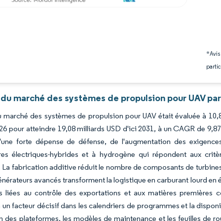
*Avis
partic
 du marché des systèmes de propulsion pour UAV par
du marché des systèmes de propulsion pour UAV était évaluée à 10,85
6 pour atteindre 19,08 milliards USD d'ici 2031, à un CAGR de 9,87
'une forte dépense de défense, de l'augmentation des exigences
ures électriques-hybrides et à hydrogène qui répondent aux crit
La fabrication additive réduit le nombre de composants de turbines,
énérateurs avancés transforment la logistique en carburant lourd en é
s liées au contrôle des exportations et aux matières premières c
 un facteur décisif dans les calendriers de programmes et la disponib
 des plateformes, les modèles de maintenance et les feuilles de r