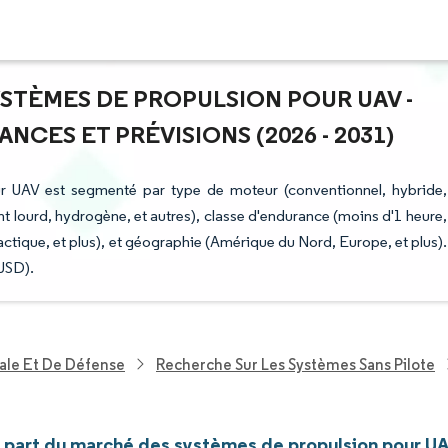
YSTÈMES DE PROPULSION POUR UAV -
NCES ET PRÉVISIONS (2026 - 2031)
r UAV est segmenté par type de moteur (conventionnel, hybride,
nt lourd, hydrogène, et autres), classe d'endurance (moins d'1 heure,
tactique, et plus), et géographie (Amérique du Nord, Europe, et plus).
(USD).
ale Et De Défense
Recherche Sur Les Systèmes Sans Pilote
et part du marché des systèmes de propulsion pour U