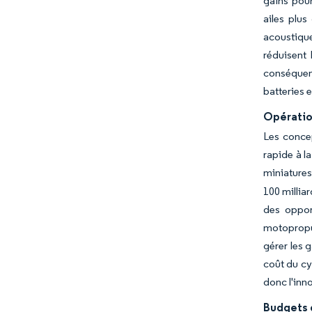
gains pour
ailes plus
acoustique
réduisent 
conséquenc
batteries 
Opératio
Les concep
rapide à l
miniatures
100 millia
des oppor
motopropul
gérer les g
coût du cy
donc l'inn
Budgets 