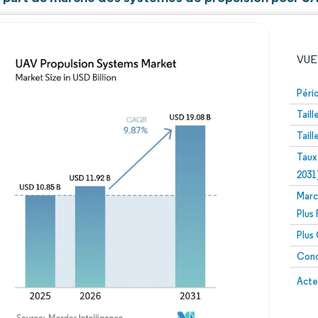
VUE
Péri
Tail
Tail
Taux
2031
Marc
Image © Mordor Intelligence. La réutilisation nécessite un
Plus
Plus
Conc
Image 
Acte