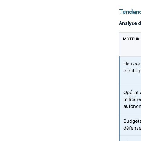
Tendanc
Analyse 
MOTEUR
Hausse 
électri
Opérati
militai
autono
Budgets
défens