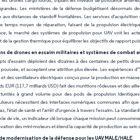
 les drones cargo lourds, triplant les niveaux de puissance antérie
 grandes. Les ministères de la défense budgétisent désormais des
 aux distances de standoff frontalières. Les services d'acquisition 
le temps moyen de réparation, faisant de la propulsion électrique
e, le marché des systèmes de propulsion pour UAV voit les acteur
et de la gestion thermique pour équilibrer les objectifs de rapport pui
ns de drones en essaim militaires et systèmes de combat
ts d'essaim déploient des dizaines à des centaines de petits dron
a poussée, et acceptent une attrition plus élevée. Les expériences d
 et des ventilateurs électriques conçus pour la production en masse 
rds EUR (117,7 milliards USD) fait des munitions rôdeuses et des ai
tunités à grand volume pour des pods de propulsion identiques q
seurs nécessitent des interfaces numériques communes afin que les 
az, l'état de santé et l'arrêt d'urgence à travers l'essaim. La standa
cle de vie, un indicateur clé lorsque chaque mission peut consomme
ovation des mini-moteurs et étend la capacité de production au sei
de modernisation de la défense pour les UAV MALE/HALE