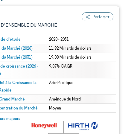
Partager
 D’ENSEMBLE DU MARCHÉ
ode d'étude
2020 - 2031
le du Marché (2026)
11.92 Milliards de dollars
le du Marché (2031)
19.08 Milliards de dollars
 de croissance (2026 -
9.87% CAGR
)
hé à la Croissance la
Asie-Pacifique
e attribution sous CC BY 4.0.
 Rapide
 Grand Marché
Amérique du Nord
entration du Marché
Moyen
© Mordor Intelligence. La réutilisation nécessite une attribution sous CC BY 4.0.
urs majeurs