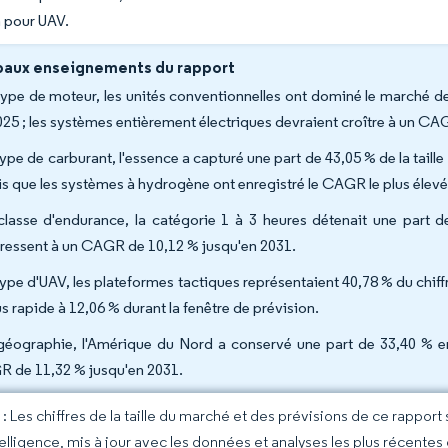
 pour UAV.
paux enseignements du rapport
type de moteur, les unités conventionnelles ont dominé le marché 
025 ; les systèmes entièrement électriques devraient croître à un CA
type de carburant, l'essence a capturé une part de 43,05 % de la tai
is que les systèmes à hydrogène ont enregistré le CAGR le plus élevé
classe d'endurance, la catégorie 1 à 3 heures détenait une part 
ressent à un CAGR de 10,12 % jusqu'en 2031.
type d'UAV, les plateformes tactiques représentaient 40,78 % du chiff
us rapide à 12,06 % durant la fenêtre de prévision.
géographie, l'Amérique du Nord a conservé une part de 33,40 % en 
 de 11,32 % jusqu'en 2031.
 Les chiffres de la taille du marché et des prévisions de ce rapport
elligence, mis à jour avec les données et analyses les plus récentes