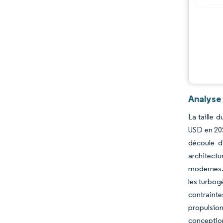
Analyse
La taille 
USD en 202
découle d
architect
modernes. 
les turbog
contrainte
propulsion
conception