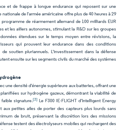
ance et de frappe à longue endurance qui reposent sur une
nationale de l'armée américaine offre plus de 40 heures à 29
e. Le programme de réarmement allemand de 100 milliards EUR
s et les ailiers autonomes, stimulant la R&D sur les groupes
es données étendues sur le temps moyen entre révisions, la
rnisseurs qui prouvent leur endurance dans des conditions
 de soutien pluriannuels. L'investissement dans la défense
cutent ensuite sur les segments civils du marché des systèmes
 hydrogène
 une densité d'énergie supérieure aux batteries, offrant une
 planifiées sur hydrogène gazeux, démontrant la viabilité de
[3]
 faible signature.
Le F300 IE-FLIGHT d'Intelligent Energy
 aux petites ailes de porter des capteurs plus lourds sans
nimum de bruit, préservant la discrétion lors des missions
éfense testent des électrolyseurs mobiles qui rechargent des