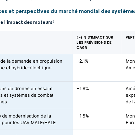
es et perspectives du marché mondial des systèmes
de l'impact des moteurs
*
(~) % D'IMPACT SUR
PER
LES PRÉVISIONS DE
CAGR
de la demande en propulsion
+2.1%
Mond
que et hybride-électrique
Amé
ons de drones en essaim
+1.8%
Amér
res et systèmes de combat
expa
mes
de l
 de modernisation de la
+1.5%
Mond
e pour les UAV MALE/HALE
Euro