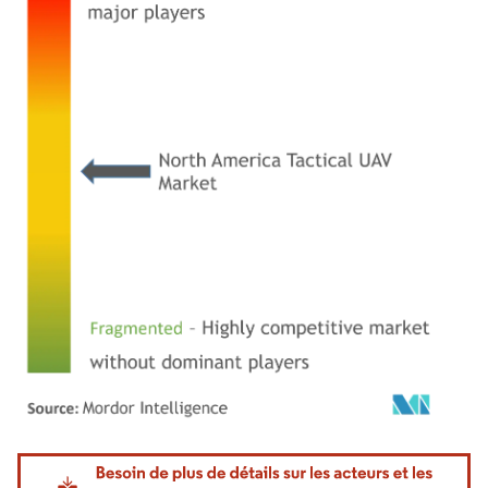
Image © Mordor Intelligence. La réutilisation nécessite une attribution sous CC BY 4.