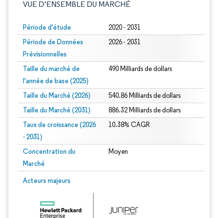
VUE D’ENSEMBLE DU MARCHÉ
Période d'étude
2020 - 2031
Période de Données
2026 - 2031
Prévisionnelles
Taille du marché de
490 Milliards de dollars
l'année de base (2025)
Taille du Marché (2026)
540.86 Milliards de dollars
Taille du Marché (2031)
886.32 Milliards de dollars
Taux de croissance (2026
10.38% CAGR
- 2031)
Concentration du
Moyen
Marché
Image © Mordor Intelligence. La réutilisation nécessite une attribution sous CC 
Acteurs majeurs