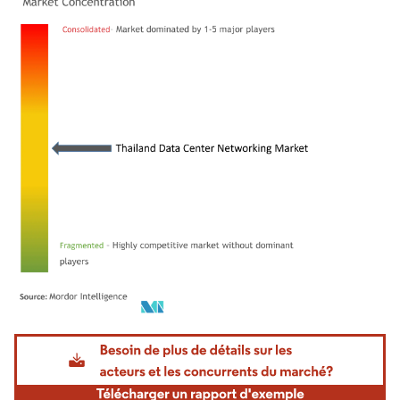
Image © Mordor Intelligence. La réutilisation nécessite une attribution sous CC BY 4.