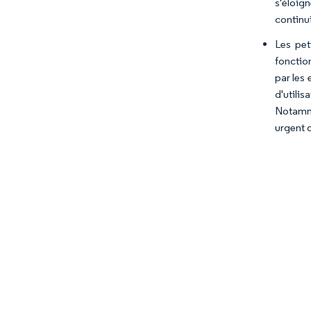
s'éloign
continui
Les pet
fonctio
par les 
d'utili
Notamme
urgent 