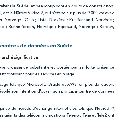
relient la Suède, et beaucoup sont en cours de construction.
, est le N0r5ke Viking 2, qui s'étend sur plus de 9 000 km avec
r, Norvège ; Oslo ; Lista, Norvège ; Kristiansand, Norvège ;
ge ; Bunnefjorden, Norvège ; Egersund, Norvège ; Bergen,
 centres de données en Suède
arché significative
e croissance substantielle, portée par sa forte présence
it croissant pour les services en nuage.
uage tels que Microsoft, Oracle et AWS, en plus de leaders
oilé son intention d'ouvrir son principal centre de données
rgence de nœuds d'échange internet clés tels que Netnod IX
s géants des télécommunications Telenor, Telia et Tele2 ont