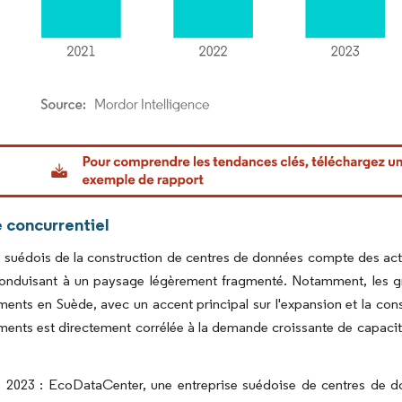
or Intelligence. La réutilisation nécessite une attribution sous CC BY 4.0.
 concurrentiel
 suédois de la construction de centres de données compte des act
conduisant à un paysage légèrement fragmenté. Notamment, les gra
ments en Suède, avec un accent principal sur l'expansion et la con
ments est directement corrélée à la demande croissante de capaci
2023 : EcoDataCenter, une entreprise suédoise de centres de do