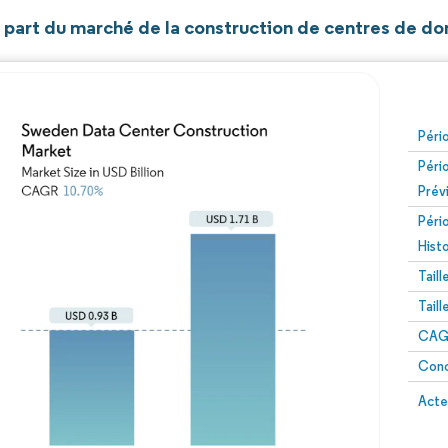
et part du marché de la construction de centres de d
Péri
Péri
Prév
Péri
Hist
Tail
Tail
CAGR
Conc
Acte