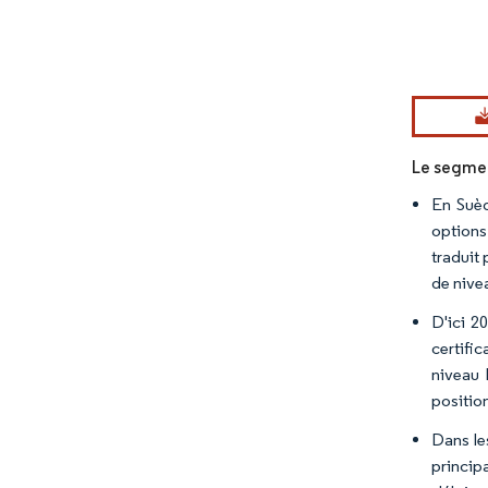
Image © Mord
Le segment
En Suèd
options
traduit 
de nivea
D'ici 2
certific
niveau I
positio
Dans le
princip