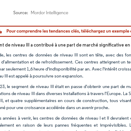
or Intelligence. La réutilisation nécessite une attribution sous CC BY 4.0.
 de niveau III a contribué à une part de marché significative en
e, les centres de données de niveau III sont en tête, avec des fo
 d'alimentation et de refroidissement. Ces centres atteignent un t
par seulement 1,6 heure d'indisponibilité par an. Avec l'intérêt crois
u III est appelé à poursuivre son expansion.
023, le segment de niveau III était en passe d'obtenir une part de 
ations de niveau III dans diverses installations à travers l'Europe. L
II, et quatre supplémentaires en cours de construction, tous visant l
nné pour une croissance accélérée dans un avenir proche.
s années à venir, les centres de données de niveau I et II devraien
alement en raison de leurs pannes fréquentes et imprévisibles. L