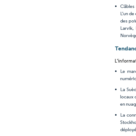
Câbles 
L'un de 
des poi
Larvik,
Norvège
Tendanc
L'informa
Le marc
numériq
La Suèd
locaux 
en nuag
La conn
Stockho
déployé