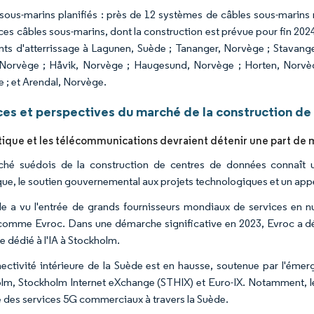
sous-marins planifiés : près de 12 systèmes de câbles sous-marins 
ces câbles sous-marins, dont la construction est prévue pour fin 2024
nts d'atterrissage à Lagunen, Suède ; Tananger, Norvège ; Stavange
 Norvège ; Håvik, Norvège ; Haugesund, Norvège ; Horten, Norvè
 ; et Arendal, Norvège.
es et perspectives du marché de la construction de
tique et les télécommunications devraient détenir une part de m
hé suédois de la construction de centres de données connaît un
ue, le soutien gouvernemental aux projets technologiques et un appét
e a vu l'entrée de grands fournisseurs mondiaux de services en n
comme Evroc. Dans une démarche significative en 2023, Evroc a dév
e dédié à l'IA à Stockholm.
ectivité intérieure de la Suède est en hausse, soutenue par l'éme
lm, Stockholm Internet eXchange (STHIX) et Euro-IX. Notamment, le
 des services 5G commerciaux à travers la Suède.