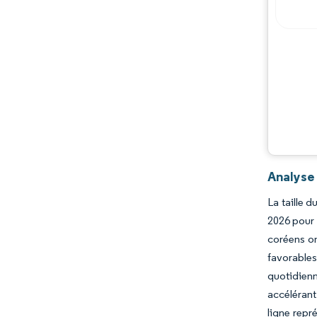
Opportunités et perspectives
Évolutions de l'industrie
Analyse
La taille 
2026 pour 
coréens on
favorables
quotidienn
accélérant
ligne repr