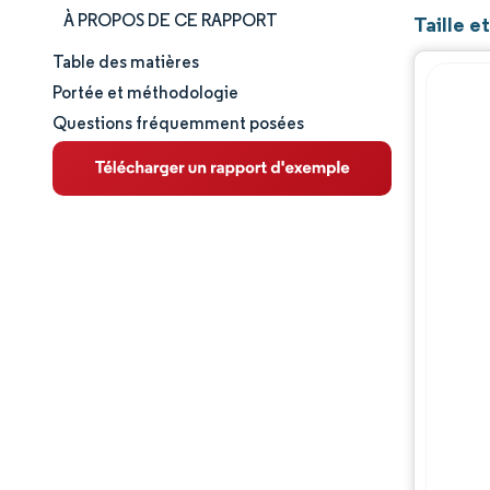
À PROPOS DE CE RAPPORT
Taille e
Table des matières
Taille et part de marché
Portée et méthodologie
Questions fréquemment posées
Analyse du marché
Tendances et perspectives
Analyse des segments
Analyse géographique
Paysage réglementaire
Paysage concurrentiel
Acteurs majeurs