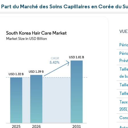
t Part du Marché des Soins Capillaires en Corée du S
VUE
Péri
Péri
Prév
Tail
de b
Tail
Image © Mordor Intelligence. La réutilisation nécessite un
Tail
Taux
2031
Conc
Image 
Acte