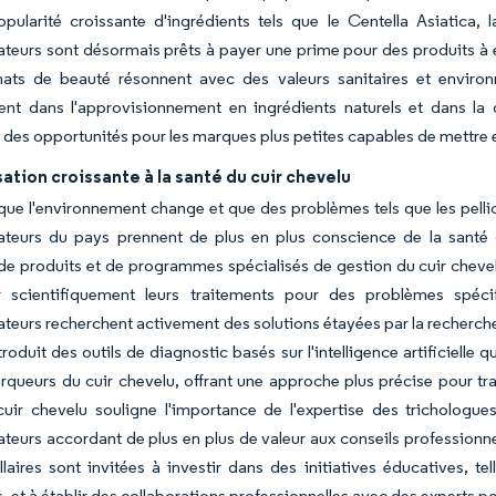
pularité croissante d'ingrédients tels que le Centella Asiatica, 
eurs sont désormais prêts à payer une prime pour des produits à 
hats de beauté résonnent avec des valeurs sanitaires et environn
nt dans l'approvisionnement en ingrédients naturels et dans la 
des opportunités pour les marques plus petites capables de mettre en
sation croissante à la santé du cuir chevelu
ue l'environnement change et que des problèmes tels que les pellicu
eurs du pays prennent de plus en plus conscience de la santé du 
 produits et de programmes spécialisés de gestion du cuir chevelu
r scientifiquement leurs traitements pour des problèmes spéc
urs recherchent activement des solutions étayées par la recherche 
troduit des outils de diagnostic basés sur l'intelligence artificielle
queurs du cuir chevelu, offrant une approche plus précise pour trai
uir chevelu souligne l'importance de l'expertise des trichologues
urs accordant de plus en plus de valeur aux conseils professionnel
llaires sont invitées à investir dans des initiatives éducatives, 
, et à établir des collaborations professionnelles avec des experts pou