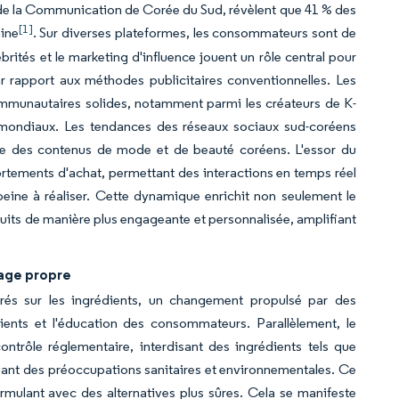
t de la Communication de Corée du Sud, révèlent que 41 % des
[1]
aine
. Sur diverses plateformes, les consommateurs sont de
brités et le marketing d'influence jouent un rôle central pour
r rapport aux méthodes publicitaires conventionnelles. Les
communautaires solides, notamment parmi les créateurs de K-
mondiaux. Les tendances des réseaux sociaux sud-coréens
le des contenus de mode et de beauté coréens. L'essor du
rtements d'achat, permettant des interactions en temps réel
eine à réaliser. Cette dynamique enrichit non seulement le
its de manière plus engageante et personnalisée, amplifiant
tage propre
és sur les ingrédients, un changement propulsé par des
nts et l'éducation des consommateurs. Parallèlement, le
ntrôle réglementaire, interdisant des ingrédients tels que
quant des préoccupations sanitaires et environnementales. Ce
rmulant avec des alternatives plus sûres. Cela se manifeste