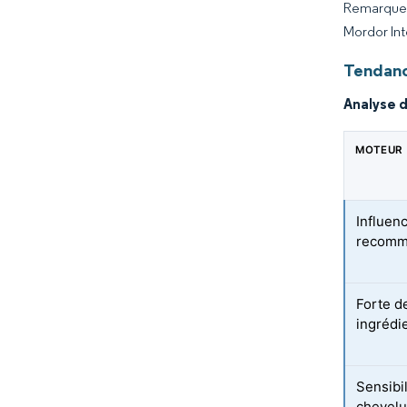
Remarque :
Mordor Int
Tendanc
Analyse 
MOTEUR
Influen
recomma
Forte d
ingrédi
Sensibil
chevel