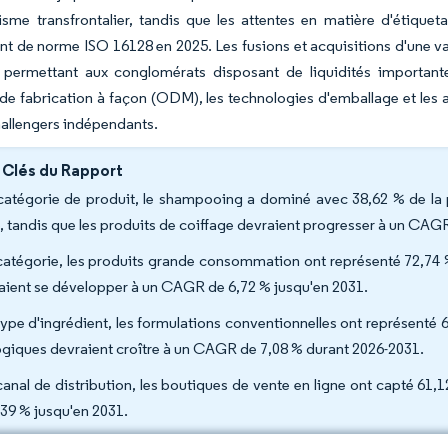
isme transfrontalier, tandis que les attentes en matière d'étiquet
 de norme ISO 16128 en 2025. Les fusions et acquisitions d'une va
, permettant aux conglomérats disposant de liquidités importante
de fabrication à façon (ODM), les technologies d'emballage et les act
hallengers indépendants.
 Clés du Rapport
catégorie de produit, le shampooing a dominé avec 38,62 % de la 
, tandis que les produits de coiffage devraient progresser à un CAG
catégorie, les produits grande consommation ont représenté 72,74 % 
aient se développer à un CAGR de 6,72 % jusqu'en 2031.
type d'ingrédient, les formulations conventionnelles ont représenté
ogiques devraient croître à un CAGR de 7,08 % durant 2026-2031.
canal de distribution, les boutiques de vente en ligne ont capté 61
,39 % jusqu'en 2031.