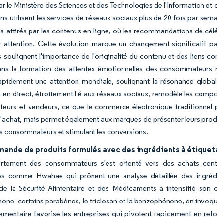
ar le Ministère des Sciences et des Technologies de l'Information e
s utilisent les services de réseaux sociaux plus de 20 fois par sem
us attirés par les contenus en ligne, où les recommandations de célé
r attention. Cette évolution marque un changement significatif pa
 soulignent l'importance de l'originalité du contenu et des liens 
ans la formation des attentes émotionnelles des consommateurs 
apidement une attention mondiale, soulignant la résonance globa
n direct, étroitement lié aux réseaux sociaux, remodèle les compo
teurs et vendeurs, ce que le commerce électronique traditionnel p
'achat, mais permet également aux marques de présenter leurs produ
des consommateurs et stimulant les conversions.
mande de produits formulés avec des ingrédients à étique
tement des consommateurs s'est orienté vers des achats centr
es comme Hwahae qui prônent une analyse détaillée des ingrédie
de la Sécurité Alimentaire et des Médicaments a intensifié son co
none, certains parabènes, le triclosan et la benzophénone, en invo
ementaire favorise les entreprises qui pivotent rapidement en refo