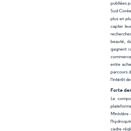
publiées p
Sud-Coréen
plus en pl
capter leu
recherches
beauté, d
gagnent r
commerce e
entre ache
parcours d
l'intérêt 
Forte de
Le compor
plateform
Ministère 
l'hydroqui
cadre régl