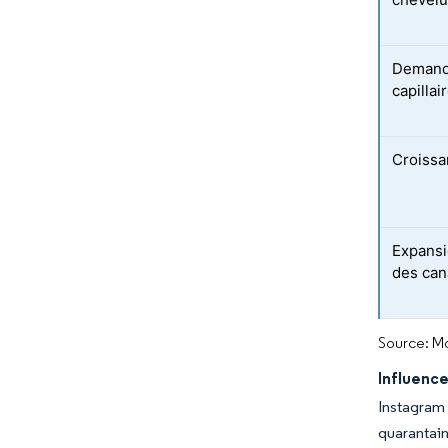
Demande
capilla
Croissa
Expansi
des can
Source: Mo
Influenc
Instagram
quarantain