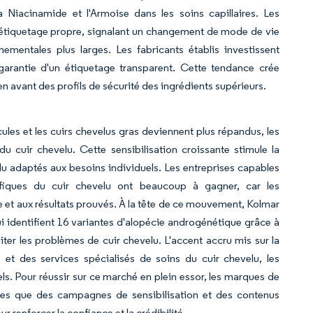
la Niacinamide et l'Armoise dans les soins capillaires. Les
étiquetage propre, signalant un changement de mode de vie
ementales plus larges. Les fabricants établis investissent
garantie d'un étiquetage transparent. Cette tendance crée
 avant des profils de sécurité des ingrédients supérieurs.
les et les cuirs chevelus gras deviennent plus répandus, les
cuir chevelu. Cette sensibilisation croissante stimule la
 adaptés aux besoins individuels. Les entreprises capables
ifiques du cuir chevelu ont beaucoup à gagner, car les
et aux résultats prouvés. À la tête de ce mouvement, Kolmar
 qui identifient 16 variantes d'alopécie androgénétique grâce à
ter les problèmes de cuir chevelu. L'accent accru mis sur la
 et des services spécialisés de soins du cuir chevelu, les
s. Pour réussir sur ce marché en plein essor, les marques de
telles que des campagnes de sensibilisation et des contenus
r renforcer la confiance et la crédibilité.