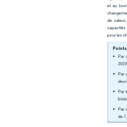
et au tour
changement
de valeur
capacités 
pour les c
Points
Par 
2025
Par 
devr
Par 
biol
Par 
de 7