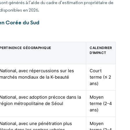
 sont générés à l’aide du cadre d’estimation propriétaire de
 disponibles en 2026.
 en Corée du Sud
PERTINENCE GÉOGRAPHIQUE
CALENDRIER
D'IMPACT
National, avec répercussions sur les
Court
marchés mondiaux de la K-beauté
terme (≤ 2
ans)
National, avec adoption précoce dans la
Moyen
région métropolitaine de Séoul
terme (2-4
ans)
National, avec une pénétration plus
Moyen
élevée dans les centres urbains
terme (2-4