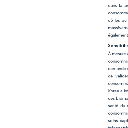
dans la po
consommat
où les ac
massiveme
également 
Sensibili
À mesure q
consommat
demande de
de valide
consommate
Korea a in
des biomar
santé du c
consommate
soins capi
informatifs