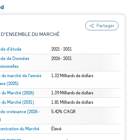
ud
Partager
 D’ENSEMBLE DU MARCHÉ
ode d'étude
2021 - 2031
ode de Données
2026 - 2031
isionnelles
le du marché de l'année
1.32 Milliards de dollars
ase (2025)
le du Marché (2026)
1.39 Milliards de dollars
e attribution sous CC BY 4.0.
le du Marché (2031)
1.81 Milliards de dollars
 de croissance (2026 -
5.42% CAGR
)
entration du Marché
Élevé
© Mordor Intelligence. La réutilisation nécessite une attribution sous CC BY 4.0.
urs majeurs