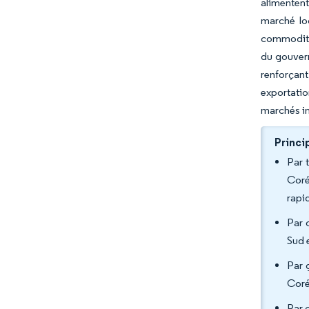
alimentent
marché lo
commodité 
du gouvern
renforçan
exportatio
marchés int
Princi
Par 
Coré
rapi
Par 
Sud 
Par 
Coré
Par 