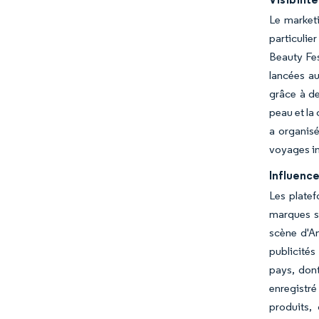
Le marketi
particuli
Beauty Fes
lancées au
grâce à de
peau et la
a organisé
voyages in
Influence
Les platef
marques st
scène d'A
publicité
pays, dont
enregistré
produits,