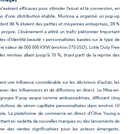
avèrent efficaces pour stimuler l'essai et la conversion, en
s d'une distribution établie. Musinsa a organisé un pop-up
ont 86 % étaient des petites et moyennes entreprises, 28 %
propre. L'événement a attiré un trafic piétonnier important
es d'identité beauté » personnalisées basées sur le type de
'une valeur de 500 000 KRW (environ 375 USD). Lotte Duty Free
s remises allant jusqu'à 70 %, tirant parti de la reprise des
nt une influence considérable sur les décisions d'achat, les
vec des influenceurs et de diffusions en direct. Le Mise-en-
 groupe K-pop aespa comme ambassadrices, diffusant cinq
utions de sérum capillaire personnalisées dans environ 10
laisie. La plateforme de commerce en direct d'Olive Young a
ttant en vedette de nouvelles marques ou des lancements de
r des ventes significatives pour les acteurs émergents.