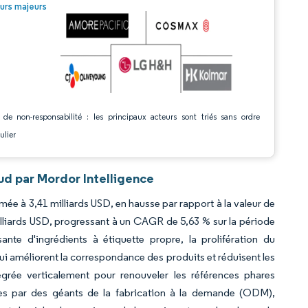
© Mordor Intelligence. La réutilisation nécessite une attribution sous CC BY 4.0.
urs majeurs
 de non-responsabilité : les principaux acteurs sont triés sans ordre
ulier
d par Mordor Intelligence
ée à 3,41 milliards USD, en hausse par rapport à la valeur de
illiards USD, progressant à un CAGR de 5,63 % sur la période
te d'ingrédients à étiquette propre, la prolifération du
qui améliorent la correspondance des produits et réduisent les
grée verticalement pour renouveler les références phares
es par des géants de la fabrication à la demande (ODM),