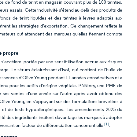
e de fond de teint en magasin couvrant plus de 100 teintes,
eurs essais. Cette inclusivité s'étend au-delà des produits de
onds de teint liquides et des teintes à lèvres adaptés aux
irent les stratégies d'exportation. Ce changement reflète la
mmateurs qui attendent des marques qu'elles tiennent compte
.
te propre
accélère, portée par une sensibilisation accrue aux risques
e. Le sérum éclaircissant d'Isoi, qui contient de l'huile de
es essences d'Olive Young pendant 11 années consécutives et a
utenu pour les actifs d'origine végétale. PNStory, une PME de
 ses ventes d'une année sur l'autre après avoir obtenu des
 Olive Young, en s'appuyant sur des formulations brevetées à
es et de tests hypoallergéniques. Les amendements 2025 du
rité des ingrédients incitent davantage les marques à adopter
[1]
evenant un facteur de différenciation concurrentielle
.
lonnages