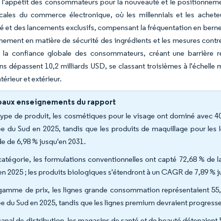
 l'appétit des consommateurs pour la nouveauté et le positionneme
cales du commerce électronique, où les millennials et les achete
et des lancements exclusifs, compensant la fréquentation en berne d
ement en matière de sécurité des ingrédients et les mesures contr
t la confiance globale des consommateurs, créant une barrière ré
ns dépassent 10,2 milliards USD, se classant troisièmes à l'échelle 
érieur et extérieur.
paux enseignements du rapport
type de produit, les cosmétiques pour le visage ont dominé avec 4
e du Sud en 2025, tandis que les produits de maquillage pour les l
de de 6,98 % jusqu'en 2031.
catégorie, les formulations conventionnelles ont capté 72,68 % de 
en 2025 ; les produits biologiques s'étendront à un CAGR de 7,89 % j
gamme de prix, les lignes grande consommation représentaient 55,
e du Sud en 2025, tandis que les lignes premium devraient progress
canal de distribution, les magasins de santé et de beauté détenaien