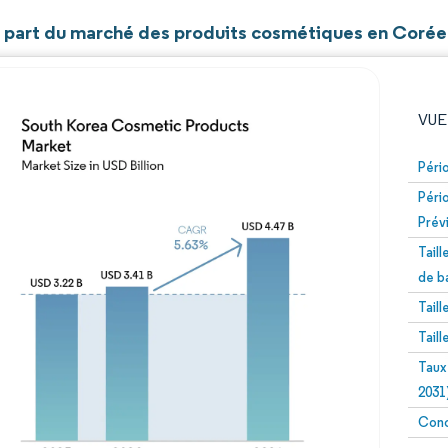
et part du marché des produits cosmétiques en Corée
VUE
Péri
Péri
Prév
Tail
de b
Tail
Image © Mordor Intelligence. La réutilisation nécessite un
Tail
Taux
2031
Conc