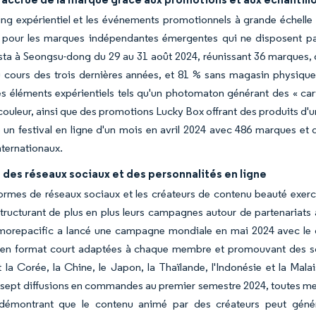
ng expérientiel et les événements promotionnels à grande échelle s'
er pour les marques indépendantes émergentes qui ne disposent pa
ta à Seongsu-dong du 29 au 31 août 2024, réunissant 36 marques, d
 cours des trois dernières années, et 81 % sans magasin physique 
s éléments expérientiels tels qu'un photomaton générant des « cart
 couleur, ainsi que des promotions Lucky Box offrant des produits d
 un festival en ligne d'un mois en avril 2024 avec 486 marques et de
ternationaux.
 des réseaux sociaux et des personnalités en ligne
ormes de réseaux sociaux et les créateurs de contenu beauté exerce
ructurant de plus en plus leurs campagnes autour de partenariats a
morepacific a lancé une campagne mondiale en mai 2024 avec le
s en format court adaptées à chaque membre et promouvant des sol
 la Corée, la Chine, le Japon, la Thaïlande, l'Indonésie et la Ma
 sept diffusions en commandes au premier semestre 2024, toutes me
 démontrant que le contenu animé par des créateurs peut génére