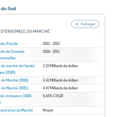
 du Sud
Partager
 D’ENSEMBLE DU MARCHÉ
ode d'étude
2021 - 2031
ode de Données
2026 - 2031
isionnelles
le du marché de l'année
3.22 Milliards de dollars
ase (2025)
le du Marché (2026)
3.41 Milliards de dollars
e attribution sous CC BY 4.0.
le du Marché (2031)
4.47 Milliards de dollars
 de croissance (2026 -
5.63% CAGR
)
entration du Marché
Moyen