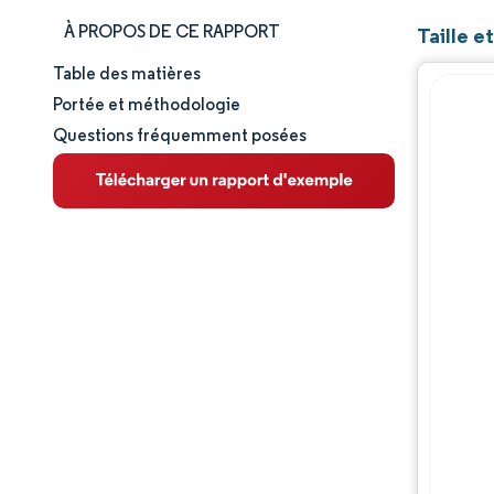
À PROPOS DE CE RAPPORT
Taille 
Table des matières
Taille et part de marché
Portée et méthodologie
Questions fréquemment posées
Analyse du marché
Tendances et perspectives
Analyse des segments
Paysage réglementaire
Paysage concurrentiel
Acteurs majeurs
Opportunités et perspectives