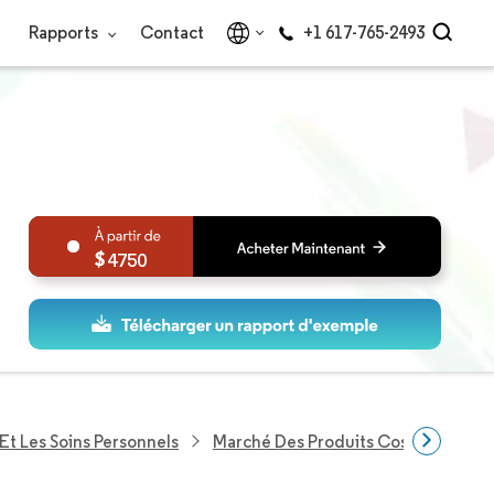
Rapports
Contact
+1 617-765-2493
4750
Et Les Soins Personnels
Marché Des Produits Cosmétiques 