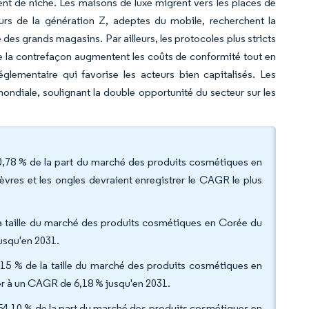
nt de niche. Les maisons de luxe migrent vers les places de
urs de la génération Z, adeptes du mobile, recherchent la
es grands magasins. Par ailleurs, les protocoles plus stricts
e la contrefaçon augmentent les coûts de conformité tout en
glementaire qui favorise les acteurs bien capitalisés. Les
mondiale, soulignant la double opportunité du secteur sur les
0,78 % de la part du marché des produits cosmétiques en
èvres et les ongles devraient enregistrer le CAGR le plus
la taille du marché des produits cosmétiques en Corée du
usqu'en 2031.
15 % de la taille du marché des produits cosmétiques en
er à un CAGR de 6,18 % jusqu'en 2031.
t 54,10 % de la part du marché des produits cosmétiques en