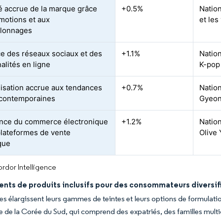
ité accrue de la marque grâce
+0.5%
Natio
motions et aux
et les
llonnages
ce des réseaux sociaux et des
+1.1%
Nation
alités en ligne
K-pop 
lisation accrue aux tendances
+0.7%
Nation
 contemporaines
Gyeon
nce du commerce électronique
+1.2%
Nation
plateformes de vente
Olive
que
rdor Intelligence
ents de produits inclusifs pour des consommateurs diversif
s élargissent leurs gammes de teintes et leurs options de formulat
 de la Corée du Sud, qui comprend des expatriés, des familles multi