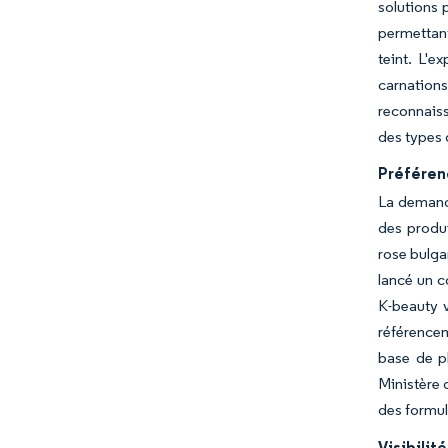
solutions 
permettant
teint. L'
carnations
reconnaiss
des types 
Préférenc
La demande
des produi
rose bulga
lancé un c
K-beauty v
référencem
base de p
Ministère 
des formul
Visibilit