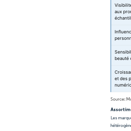
Visibil
aux pro
échanti
Influen
personn
Sensibi
beauté
Croissa
et des 
numéri
Source: Mo
Assortim
Les marque
hétérogène