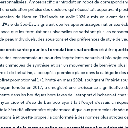
personnalisées. Amorepacific a introduit un robot de correspondanc
 une sélection précise des couleurs qui nécessitait auparavant plusi
expansion de Hera en Thaïlande en août 2024 a mis en avant des f
 d'Asie du Sud-Est, signalant que les apprentissages nationaux écla
ance que les formulations universelles ne satisfont plus les conso
de peau individuels, des sous-tons et des préférences de style de vie
e croissante pour les formulations naturelles et à étiquet
 des consommateurs pour des ingrédients naturels et biologiques s'
ts chimiques de synthèse et par un mouvement de bien-être plus larg
re et de l'arbutine, a occupé la première place dans la catégorie d
offret promotionnel 1+1 limité en mars 2024, soulignant l'intérêt so
egan fondée en 2017, a enregistré une croissance significative de
ents dans les boutiques hors taxes de l'aéroport d'Incheon et chez
hytoncide et d'eau de bambou ayant fait l'objet d'essais cliniqu
de la Sécurité alimentaire et pharmaceutique aux protocoles de sécu
ations à étiquette propre, la conformité à des normes plus strictes d
é accrue de la marque grâce aux promotions et aux échantil