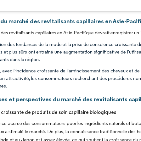
Image © Mordor Intelligence. La réutilisation nécessite une attribution sous CC BY 4.0
du marché des revitalisants capillaires en Asie-Paci
des revitalisants capillaires en Asie-Pacifique devrait enregistrer u
ion des tendances de la mode et la prise de conscience croissante de 
s et plus sûrs ont entraîné une augmentation significative de l'utili
sants dans la région.
, avec l'incidence croissante de l'amincissement des cheveux et de l
en attractivité, les consommateurs recherchant des procédures non 
mes.
s et perspectives du marché des revitalisants capil
roissante de produits de soin capillaire biologiques
nce accrue des consommateurs pour les ingrédients naturels et botan
x a stimulé le marché. De plus, la connaissance traditionnelle des
Inde et au Japon est assez élevée, ce qui soutient la croissance 