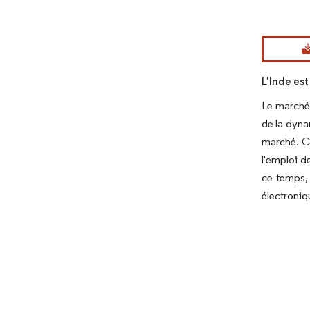
Image © Mord
L'Inde est
Le marché 
de la dyna
marché. Ce
l'emploi d
ce temps, 
électroniqu