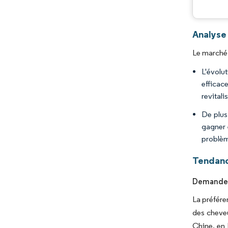
Analyse 
Le marché 
L'évolut
efficace
revitali
De plus
gagner 
problè
Tendance
Demande c
La préfére
des cheveu
Chine, en 