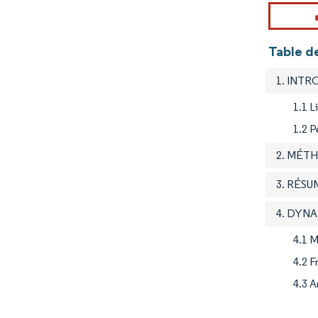
Table de
1. INT
1.1 L
1.2 P
2. MÉT
3. RÉSU
4. DYN
4.1 
4.2 F
4.3 A