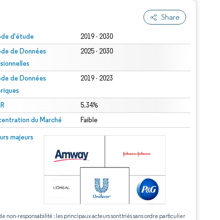
Share
ode d'étude
2019 - 2030
ode de Données
2025 - 2030
isionnelles
ode de Données
2019 - 2023
oriques
R
5.34%
entration du Marché
Faible
urs majeurs
de non-responsabilité : les principaux acteurs sont triés sans ordre particulier