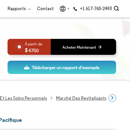
Rapports
Contact
+1 617-765-2493
4750
Et Les Soins Personnels
Marché Des Revitalisants Capillaires
-Pacifique