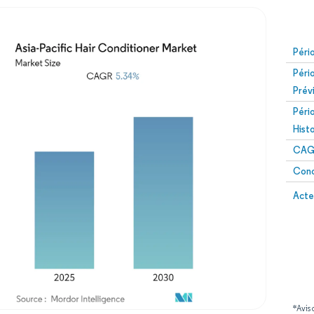
Péri
Péri
Prév
Péri
Hist
CAG
Conc
Acte
*Avis 