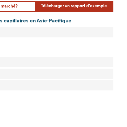
rdor Intelligence. La réutilisation nécessite une attribution sous CC BY 4.0.
s capillaires en Asie-Pacifique