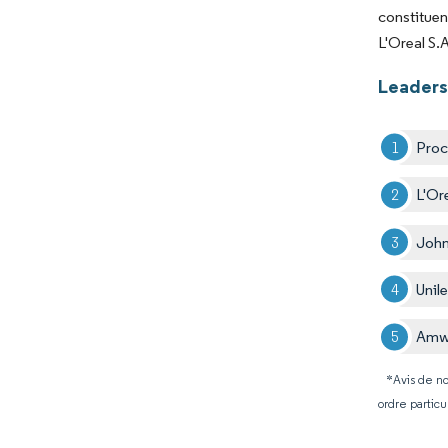
constituen
L'Oreal S.
Leaders 
Proc
L'Or
John
Unil
Amw
*Avis de no
ordre particu