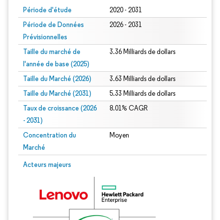
Période d'étude
2020 - 2031
Période de Données
2026 - 2031
Prévisionnelles
Taille du marché de
3.36 Milliards de dollars
l'année de base (2025)
Taille du Marché (2026)
3.63 Milliards de dollars
Taille du Marché (2031)
5.33 Milliards de dollars
Taux de croissance (2026
8.01% CAGR
- 2031)
Concentration du
Moyen
Marché
Image © Mordor Intelligence. La réutilisation nécessite une attribution sous CC 
Acteurs majeurs