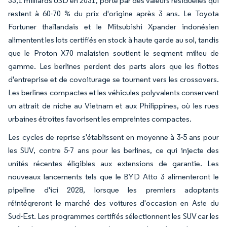
33,1 milliards USD en 2031, porté par des valeurs résiduelles qui
restent à 60-70 % du prix d'origine après 3 ans. Le Toyota
Fortuner thaïlandais et le Mitsubishi Xpander indonésien
alimentent les lots certifiés en stock à haute garde au sol, tandis
que le Proton X70 malaisien soutient le segment milieu de
gamme. Les berlines perdent des parts alors que les flottes
d'entreprise et de covoiturage se tournent vers les crossovers.
Les berlines compactes et les véhicules polyvalents conservent
un attrait de niche au Vietnam et aux Philippines, où les rues
urbaines étroites favorisent les empreintes compactes.
Les cycles de reprise s'établissent en moyenne à 3-5 ans pour
les SUV, contre 5-7 ans pour les berlines, ce qui injecte des
unités récentes éligibles aux extensions de garantie. Les
nouveaux lancements tels que le BYD Atto 3 alimenteront le
pipeline d'ici 2028, lorsque les premiers adoptants
réintégreront le marché des voitures d'occasion en Asie du
Sud-Est. Les programmes certifiés sélectionnent les SUV car les