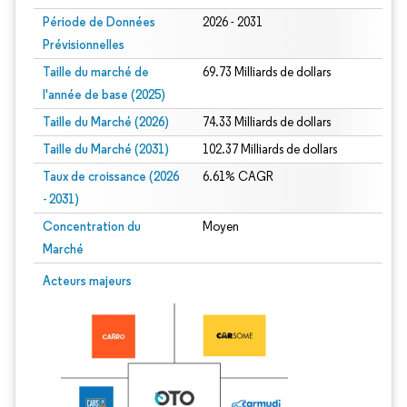
Période de Données
2026 - 2031
Prévisionnelles
Taille du marché de
69.73 Milliards de dollars
l'année de base (2025)
Taille du Marché (2026)
74.33 Milliards de dollars
Taille du Marché (2031)
102.37 Milliards de dollars
Taux de croissance (2026
6.61% CAGR
- 2031)
Concentration du
Moyen
Marché
Image © Mordor Intelligence. La réutilisation nécessite une attribution sous CC 
Acteurs majeurs