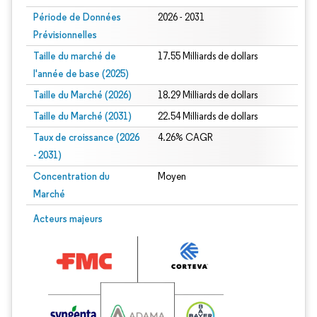
Période de Données
2026 - 2031
Prévisionnelles
Taille du marché de
17.55 Milliards de dollars
l'année de base (2025)
Taille du Marché (2026)
18.29 Milliards de dollars
Taille du Marché (2031)
22.54 Milliards de dollars
Taux de croissance (2026
4.26% CAGR
- 2031)
Concentration du
Moyen
Marché
Image © Mordor Intelligence. La réutilisation nécessite une attribution sous CC 
Acteurs majeurs