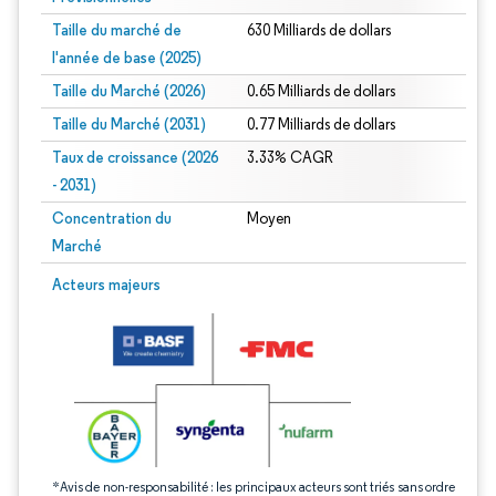
Taille du marché de
630 Milliards de dollars
l'année de base (2025)
Taille du Marché (2026)
0.65 Milliards de dollars
Taille du Marché (2031)
0.77 Milliards de dollars
Taux de croissance (2026
3.33% CAGR
- 2031)
Concentration du
Moyen
Marché
Image © Mordor Intelligence. La réutilisation nécessite une attribution sous CC 
Acteurs majeurs
*Avis de non-responsabilité : les principaux acteurs sont triés sans ordre