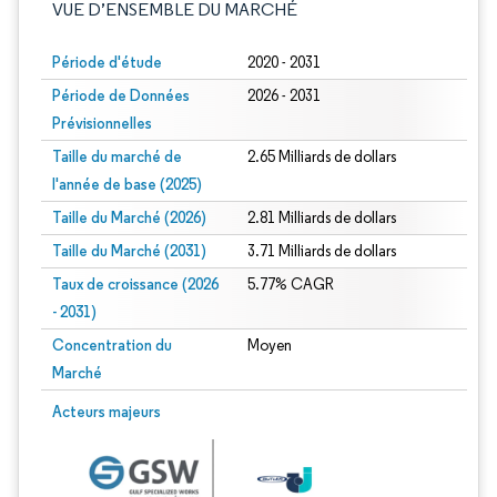
VUE D’ENSEMBLE DU MARCHÉ
Période d'étude
2020 - 2031
Période de Données
2026 - 2031
Prévisionnelles
Taille du marché de
2.65 Milliards de dollars
l'année de base (2025)
Taille du Marché (2026)
2.81 Milliards de dollars
Taille du Marché (2031)
3.71 Milliards de dollars
Taux de croissance (2026
5.77% CAGR
- 2031)
Concentration du
Moyen
Marché
Image © Mordor Intelligence. La réutilisation nécessite une attribution sous CC 
Acteurs majeurs