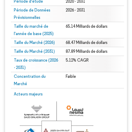
Période d'étude
2020 - 2031
Période de Données
2026 - 2031
Prévisionnelles
Taille du marché de
65.14 Milliards de dollars
l'année de base (2025)
Taille du Marché (2026)
68.47 Milliards de dollars
Taille du Marché (2031)
87.89 Milliards de dollars
Taux de croissance (2026
5.12% CAGR
- 2031)
Concentration du
Faible
Marché
Image © Mordor Intelligence. La réutilisation nécessite une attribution sous CC 
Acteurs majeurs