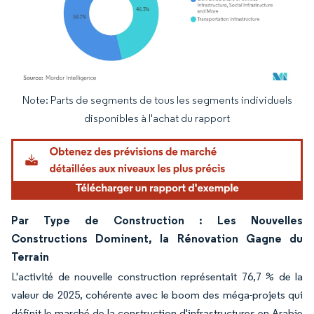
Note: Parts de segments de tous les segments individuels
Image © Mordor Intelligence. La réutilisation nécessite une attribution sous CC BY 4.
disponibles à l'achat du rapport
Par Type de Construction : Les Nouvelles
Constructions Dominent, la Rénovation Gagne du
Terrain
L'activité de nouvelle construction représentait 76,7 % de la
valeur de 2025, cohérente avec le boom des méga-projets qui
définit le marché de la construction d'infrastructures en Arabie