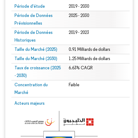
Période d'étude
2019 - 2030
Période de Données
2025 - 2030
Prévisionnelles
Période de Données
2019 - 2023
Historiques
Taille du Marché (2025)
0.91 Milliards de dollars
Taille du Marché (2030)
1.25 Milliards de dollars
Taux de croissance (2025
6.63% CAGR
- 2030)
Concentration du
Faible
Marché
Image © Mordor Intelligence. La réutilisation nécessite une attribution sous CC 
Acteurs majeurs