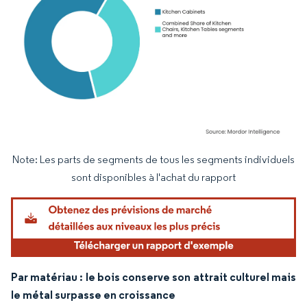
Note: Les parts de segments de tous les segments individuels
Image © Mordor Intelligence. La réutilisation nécessite une attribution sous CC BY 4.
sont disponibles à l'achat du rapport
Par matériau : le bois conserve son attrait culturel mais
le métal surpasse en croissance